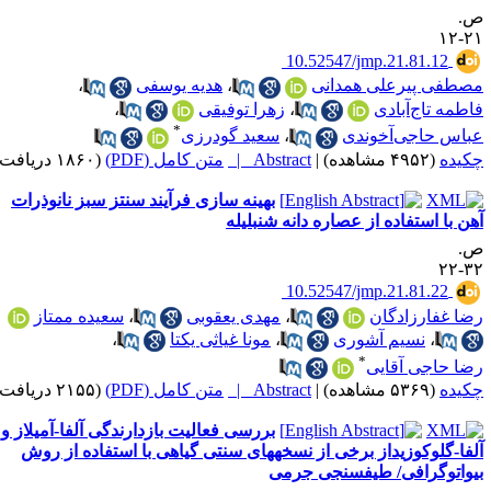
‎ 10.52547/jmp.21.81.12
فی پیرعلی همدانی
،
هدیه یوسفی
،
مه تاج‌آبادی
،
زهرا توفیقی
،
*
س حاجی‌آخوندی
،
سعید گودرزی
ده
(۴۹۵۲ مشاهده)
|
Abstract |
متن کامل (PDF)
(۱۸۶۰ دریافت)
بهینه سازی فرآیند سنتز سبز نانوذرات
 با استفاده از عصاره دانه شنبلیله
‎ 10.52547/jmp.21.81.22
 غفارزادگان
،
مهدی یعقوبی
،
سعیده ممتاز
،
نسیم آشوری
،
مونا غیاثی یکتا
،
*
 حاجی آقایی
ده
(۵۳۶۹ مشاهده)
|
Abstract |
متن کامل (PDF)
(۲۱۵۵ دریافت)
بررسی فعالیت بازدارندگی آلفا-آمیلاز و
آلفا-گلوکوزیداز برخی از نسخه‎های سنتی گیاهی با استفاده از روش
وگرافی/ طیف‎سنجی جرمی