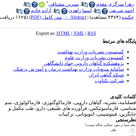
*
ا سرگزی مقدم
،
نسرین مشتاقی
،
د شریفی
،
اسما زاهدی
،
آزاده خادم
ده
(۴۴۷۴ مشاهده)
|
Abstract |
متن کامل (PDF)
(۱۶۲۵ دریافت)
Export as:
HTML
|
XML
|
RSS
اه های مرتبط
کمیسیون نشریات وزارت بهداشت
کمسیون نشریات وزارت علوم
پژوهشكده گياهان دارويي جهاد دانشگاهي
سامانه منبع‌ياب وزارت بهداشت درمان و آموزش پزشکی
شبكه گياهي ايران
شرکت یکتاوب
ت کلیدی
امه، نشریه، گیاهان دارویی، فارماکوگنوزی، فارماکولوژی، سم
ی، فارماسوتیکس، فرآورده های طبیعی، دارو، طب مکمل و
زین، فیتوشیمی، اتنوبوتانی، ترکیبات
سنجی
ما در مورد عملکرد پایگاه چیست؟
عالی