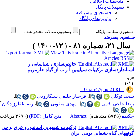
ملاحظات اخلاقی
تسهیلات پایگاه
جستجوی پیشرفته
برترین‌های پایگاه
جوی پیشرفته
 ۲۱، شماره ۸۱ - ( ۱۲-۱۴۰۰ )
خالص‌سازی، شناسایی و
داردسازی ترکیبات سیلی‎بین آ و ب از گیاه خارمریم
‎ 10.52547/jmp.21.81.1
د توکلی
،
فرحناز خلیقی سیگارودی
،
*
 حاجی آقایی
،
مهدی یعقوبی
،
رضا غفارزادگان
ده
(۵۷۴۵ مشاهده)
|
Abstract |
متن کامل (PDF)
(۲۶۷۰ دریافت)
ترکیبات شیمیایی اسانس و عرق برخی
 بومی ایران