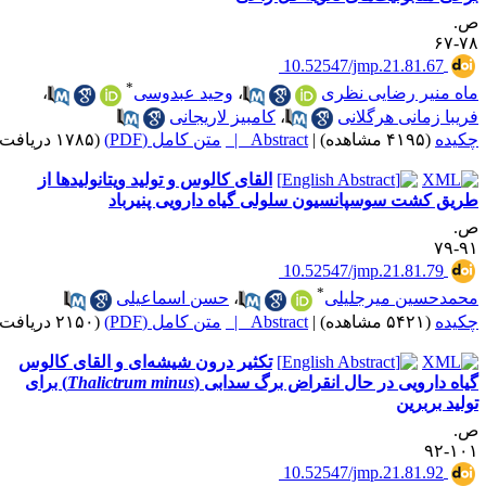
‎ 10.52547/jmp.21.81.67
*
 منیر رضایی نظری
،
وحید عبدوسی
،
با زمانی هرگلانی
،
کامبیز لاریجانی
ده
(۴۱۹۵ مشاهده)
|
Abstract |
متن کامل (PDF)
(۱۷۸۵ دریافت)
القای کالوس و تولید ویتانولیدها از
ق کشت سوسپانسیون سلولی گیاه دارویی پنیرباد
‎ 10.52547/jmp.21.81.79
*
دحسین میرجلیلی
،
حسن اسماعیلی
ده
(۵۴۲۱ مشاهده)
|
Abstract |
متن کامل (PDF)
(۲۱۵۰ دریافت)
تکثیر درون شیشه‌ای و القای کالوس
ه دارویی در حال انقراض برگ سدابی (
Thalictrum minus
) برای
ید بربرین
۱۰
‎ 10.52547/jmp.21.81.92