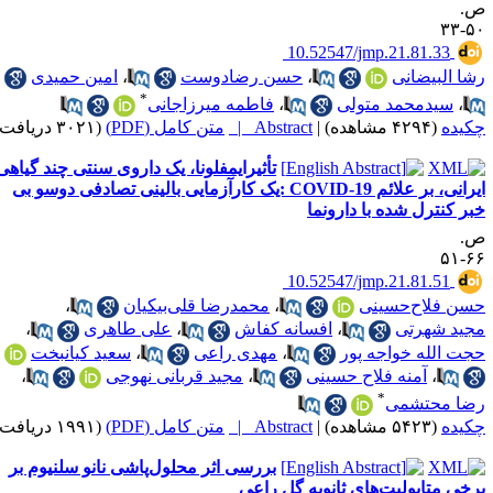
‎ 10.52547/jmp.21.81.33
 البیضانی
،
حسن رضادوست
،
امین حمیدی
*
،
سیدمحمد متولی
،
فاطمه میرزاجانی
ده
(۴۲۹۴ مشاهده)
|
Abstract |
متن کامل (PDF)
(۳۰۲۱ دریافت)
تأثیرایمفلونا، یک داروی سنتی چند گیاهی
ایرانی، بر علائم 19-COVID :یک کارآزمایی بالینی تصادفی دوسو بی
 کنترل شده با دارونما
‎ 10.52547/jmp.21.81.51
 فلاح‌حسینی
،
محمدرضا قلی‌بیکیان
،
د شهرتی
،
افسانه کفاش
،
علی طاهری
،
 الله خواجه پور
،
مهدی راعی
،
سعید کیان‎بخت
،
آمنه فلاح حسینی
،
مجید قربانی نهوجی
،
*
ا محتشمی
ده
(۵۴۲۳ مشاهده)
|
Abstract |
متن کامل (PDF)
(۱۹۹۱ دریافت)
بررسی اثر محلول‌پاشی نانو سلنیوم بر
ی متابولیت‌های ثانویه گل راعی