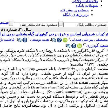
ملاحظات اخلاقی
تسهیلات پایگاه
جستجوی پیشرفته
برترین‌های پایگاه
جستجوی
سال ۲۱، شماره ۸۱ - ( ۱۲-۱۴۰۰ )
ترکیبات شیمیایی اسانس و عرق برخی گونه‎های گیاه بشقابی بومی ایران
۱
۱
فاطمه تاج
،
هدیه یوسفی
،
مصطفی پیرعلی همدانی
۳
*
سعید گودرزی
۱- گروه فارماکوگنوزی، دانشکده داروسازی، دانشگاه علوم پزشکی تهران، تهران، ایران
۲- مرکز تحقیقات گیاهان دارویی، پژوهشکده گیاهان دارویی جهاد دانشگاهی، کرج، ایران
۳- مرکز تحقیقات گیاهان دارویی، دانشکده داروسازی، دانشگاه علوم پزشکی تهران، تهران، ایران ،
چکیده:
(۴۹۳۷ مشاهده)
Scutellaria
گیاهان جنس
مقدمه
هستند. در 
محافظت‌کننده عصبی، محافظت‌کننده کبد، ضدسرطان، ضدمیکروبی، ضدو
موثر هستند
هدف:
هدف از این مطالعه بررسی ترکیب اسانس‌ها و عر.
هوایی گیاه بشقابی سنبله‌ای 
با زیرگونه‌ها viridis، mucida و alpine و گونه‌های بشقابی جنگلی (
Scutellaria
pinnatifida
از مناطق مختلف ایران جمع‌آو
Scutellaria tomentosa
و بشقابی نمدین (
روش تقطیر با آب و توسط دستگاه کلونجر به دست آمد و س GC-MS مورد تجزیه و تحلیل قرار گرفت
نشان داد که ترکیبات جرماکرن- د، مشتقات کاریوفیلن و لینالول در اس
گیاهان، لینالول و ترکیب 1-اُکتن-3 -اُل بود
نتیجه‌گیری:
نتایج حاصل از