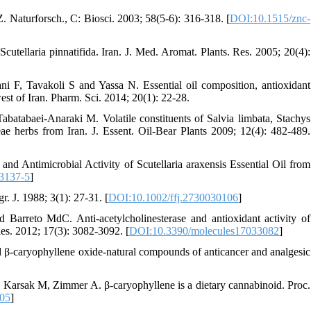
Z. Naturforsch., C: Biosci. 2003; 58(5-6): 316-318. [
DOI:10.1515/znc-
utellaria pinnatifida. Iran. J. Med. Aromat. Plants. Res. 2005; 20(4):
 F, Tavakoli S and Yassa N. Essential oil composition, antioxidant
st of Iran. Pharm. Sci. 2014; 20(1): 22-28.
atabaei-Anaraki M. Volatile constituents of Salvia limbata, Stachys
ae herbs from Iran. J. Essent. Oil-Bear Plants 2009; 12(4): 482-489.
d Antimicrobial Activity of Scutellaria araxensis Essential Oil from
3137-5
]
r. J. 1988; 3(1): 27-31. [
DOI:10.1002/ffj.2730030106
]
rreto MdC. Anti-acetylcholinesterase and antioxidant activity of
s. 2012; 17(3): 3082-3092. [
DOI:10.3390/molecules17033082
]
 β‐caryophyllene oxide-natural compounds of anticancer and analgesic
Karsak M, Zimmer A. β-caryophyllene is a dietary cannabinoid. Proc.
105
]