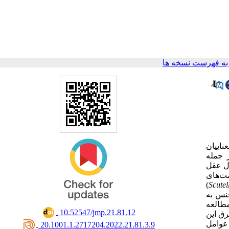
ه فهرست نسخه ها
،
، با نام عمومی skullcap ی بشقابی شناخته می‌شوند. این گیاهان متعلق به خانواده
دی از جمله
ل عقل
‌های
)
Scutel
) س به
مطالعه
‎ 10.52547/jmp.21.81.12
رق این
 عوامل
‎ 20.1001.1.2717204.2022.21.81.3.9