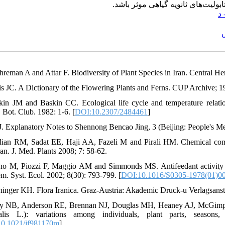
تابولیت‌های ثانویه گیاهی موثر باشد
د
hreman A and Attar F. Biodiversity of Plant Species in Iran. Central H
lis JC. A Dictionary of the Flowering Plants and Ferns. CUP Archive; 1
kin JM and Baskin CC. Ecological life cycle and temperature relatio
 Bot. Club. 1982: 1-6. [
DOI:10.2307/2484461
]
J. Explanatory Notes to Shennong Bencao Jing, 3 (Beijing: People's M
dian RM, Sadat EE, Haji AA, Fazeli M and Pirali HM. Chemical compos
ran. J. Med. Plants 2008; 7: 58-62.
no M, Piozzi F, Maggio AM and Simmonds MS. Antifeedant activity of 
m. Syst. Ecol. 2002; 8(30): 793-799. [
DOI:10.1016/S0305-1978(01)0
hinger KH. Flora Iranica. Graz-Austria: Akademic Druck-u Verlagsanst
ry NB, Anderson RE, Brennan NJ, Douglas MH, Heaney AJ, McGimpsey
inalis L.): variations among individuals, plant parts, seas
0.1021/jf981170m
]