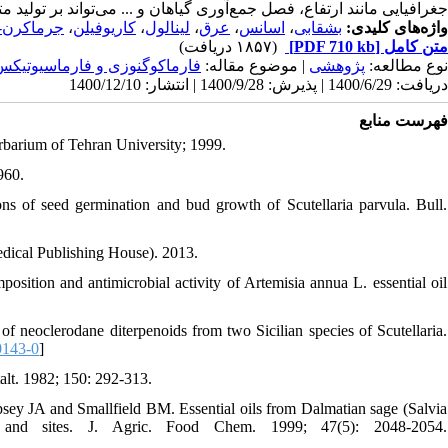
جغرافیایی مانند ارتفاع، فصل جمع‌آوری گیاهان و ... می‌تواند بر تولید م.
جرماکرن- 
،
کاریوفیلن
،
لینالول
،
عرق
،
اسانس
،
بشقابی
واژه‌های کلیدی:
(۱۸۵۷ دریافت)
[PDF 710 kb]
متن کامل
نوع مطالعه:
پژوهشی
| موضوع مقاله:
فارماكوگنوزی و فارماسيوتيكس
دریافت: 1400/6/29 | پذیرش: 1400/9/28 | انتشار: 1400/12/10
فهرست منابع
erbarium of Tehran University; 1999.
960.
ns of seed germination and bud growth of Scutellaria parvula. Bull.
edical Publishing House). 2013.
ition and antimicrobial activity of Artemisia annua L. essential oil
neoclerodane diterpenoids from two Sicilian species of Scutellaria.
0143-0
]
alt. 1982; 150: 292-313.
 JA and Smallfield BM. Essential oils from Dalmatian sage (Salvia
ons, and sites. J. Agric. Food Chem. 1999; 47(5): 2048-2054.