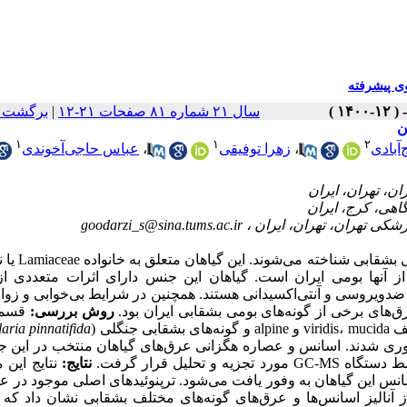
 پیشرفته
برگشت ب
|
سال ۲۱ شماره ۸۱ صفحات ۲۱-۱۲
۱
۱
۲
عباس حاجی‌آخوندی
،
زهرا توفیقی
،
‌آبادی
goodarzi_s@sina.tums.ac.ir
و با نام فارس Lamiaceae یا نعناییان
ایران 22 گونه از جنس بشقابی وجود دارد که 10 گونه از آنها بومی ایران است. گیاهان این جنس دارای اثرات متعد
یروسی و آنتی‌اکسیدانی هستند. همچنین در شرایط بی‌خوابی و زوا
ق‌های برخی از گونه‌های بومی بشقابی ایران بود
روش بررسی:
قسمت
laria pinnatifida
) ی مختلف
ری شدند. اسانس و عصاره هگزانی عرق‌های گیاهان منتخب در این جن
پس توسط دستگاه
نتایج:
نتایج این 
انس این گیاهان به وفور یافت می‌شود. ترپنوئیدهای اصلی موجود در ع
 آنالیز اسانس‌ها و عرق‌های گونه‌های مختلف بشقابی نشان داد که