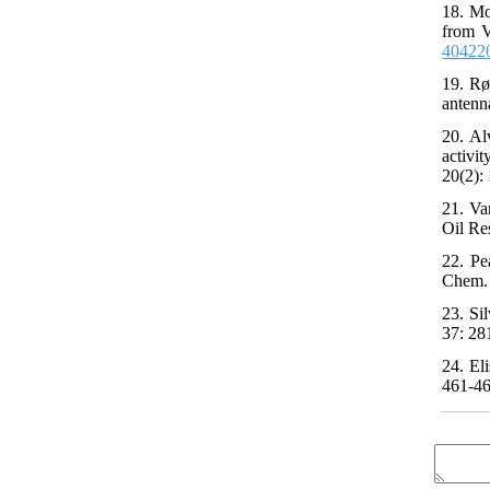
18. Mo
from V
40422
19. Rø
antenn
20. Al
activi
20(2):
21. Va
Oil Re
22. Pe
Chem. 
23. Si
37: 28
24. El
461-46