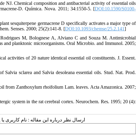
J. Chemical composition and antibacterial activity of essential oils
ermacrene-D. Química. Nova. 2011; 34:1550-5. [
DOI:10.1590/S0100-
lant sesquiterpene germacrene D specifically activates a major type of
hem. Senses. 2000; 25(2):141-8. [
DOI:10.1093/chemse/25.2.141
]
 Rodrigues M, Bolognese A, Alviano C and Souza M. Antimicrobial
ofilms and planktonic microorganisms. Oral Microbio. and Immunol. 2005;
tivities of 20 nature identical essential oil constituents. J. Essent.
 Salvia sclarea and Salvia desoleana essential oils. Stud. Nat. Prod.
l oil from Zanthoxylum rhoifolium Lam. leaves. Acta Amazonica. 2007;
ergic system in the rat cerebral cortex. Neurochem. Res. 1995; 20 (4):
ارسال نظر درباره این مقاله : نام کاربری :