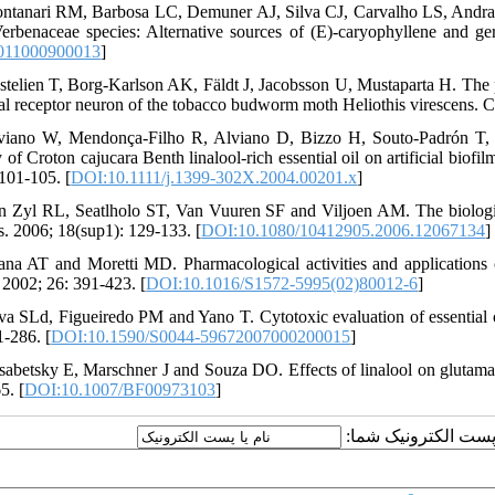
ntanari RM, Barbosa LC, Demuner AJ, Silva CJ, Carvalho LS, Andrade N
erbenaceae species: Alternative sources of (E)-caryophyllene and g
011000900013
]
stelien T, Borg-Karlson AK, Fäldt J, Jacobsson U, Mustaparta H. The p
al receptor neuron of the tobacco budworm moth Heliothis virescens. C
viano W, Mendonça‐Filho R, Alviano D, Bizzo H, Souto‐Padrón T,
ty of Croton cajucara Benth linalool‐rich essential oil on artificial bi
 101-105. [
DOI:10.1111/j.1399-302X.2004.00201.x
]
n Zyl RL, Seatlholo ST, Van Vuuren SF and Viljoen AM. The biological ac
s. 2006; 18(sup1): 129-133. [
DOI:10.1080/10412905.2006.12067134
]
ana AT and Moretti MD. Pharmacological activities and applications of
2002; 26: 391-423. [
DOI:10.1016/S1572-5995(02)80012-6
]
lva SLd, Figueiredo PM and Yano T. Cytotoxic evaluation of essentia
1-286. [
DOI:10.1590/S0044-59672007000200015
]
isabetsky E, Marschner J and Souza DO. Effects of linalool on glutamat
5. [
DOI:10.1007/BF00973103
]
یا پست الکترونیک شما