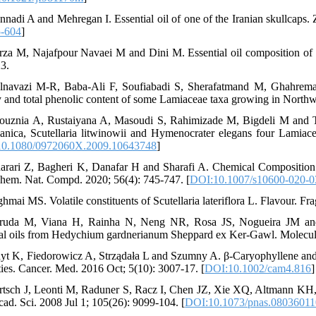
nnadi A and Mehregan I. Essential oil of one of the Iranian skullcaps. 
5-604
]
rza M, Najafpour Navaei M and Dini M. Essential oil composition of Sc
3.
lnavazi M-R, Baba-Ali F, Soufiabadi S, Sherafatmand M, Ghahremani
ty and total phenolic content of some Lamiaceae taxa growing in Northwe
rouznia A, Rustaiyana A, Masoudi S, Rahimizade M, Bigdeli M and Tab
anica, Scutellaria litwinowii and Hymenocrater elegans four Lamiace
0.1080/0972060X.2009.10643748
]
arari Z, Bagheri K, Danafar H and Sharafi A. Chemical Composition an
Chem. Nat. Compd. 2020; 56(4): 745-747. [
DOI:10.1007/s10600-020-0
hmai MS. Volatile constituents of Scutellaria lateriflora L. Flavour. Frag
ruda M, Viana H, Rainha N, Neng NR, Rosa JS, Nogueira JM and Ba
ial oils from Hedychium gardnerianum Sheppard ex Ker-Gawl. Molecule
dyt K, Fiedorowicz A, Strządała L and Szumny A. β‐Caryophyllene and
ties. Cancer. Med. 2016 Oct; 5(10): 3007-17. [
DOI:10.1002/cam4.816
]
rtsch J, Leonti M, Raduner S, Racz I, Chen JZ, Xie XQ, Altmann KH, 
cad. Sci. 2008 Jul 1; 105(26): 9099-104. [
DOI:10.1073/pnas.0803601