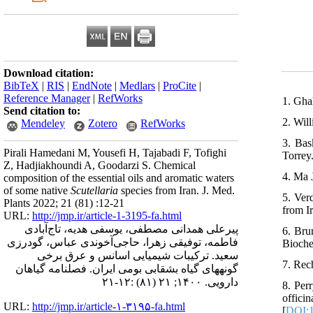
Download citation:
BibTeX
|
RIS
|
EndNote
|
Medlars
|
ProCite
|
Reference Manager
|
RefWorks
1. Gha
Send citation to:
2. Wil
Mendeley
Zotero
RefWorks
3. Bas
Pirali Hamedani M, Yousefi H, Tajabadi F, Tofighi
Torrey.
Z, Hadjiakhoundi A, Goodarzi S. Chemical
4. Ma 
composition of the essential oils and aromatic waters
of some native
Scutellaria
species from Iran. J. Med.
5. Ver
Plants 2022; 21 (81) :12-21
from I
URL:
http://jmp.ir/article-1-3195-fa.html
پیرعلی همدانی مصطفی، یوسفی هدیه، تاج‌آبادی
6. Bru
فاطمه، توفیقی زهرا، حاجی‌آخوندی عباس، گودرزی
Bioche
سعید. ترکیبات شیمیایی اسانس و عرق برخی
7. Rec
گونه‎های گیاه بشقابی بومی ایران. فصلنامه گياهان
دارویی. ۱۴۰۰; ۲۱ (۸۱) :۱۲-۲۱
8. Per
offic
URL:
http://jmp.ir/article-۱-۳۱۹۵-fa.html
[
DOI:1