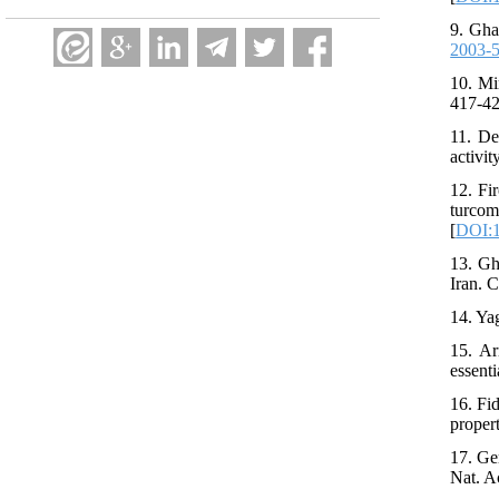
9. Gha
2003-
10. Mi
417-42
11. De
activi
12. Fi
turcom
[
DOI:1
13. Gh
Iran. 
14. Yag
15. Ar
essent
16. Fi
proper
17. Ge
Nat. A