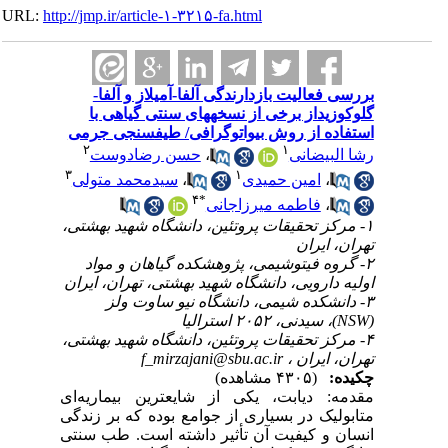
URL:
http://jmp.ir/article-۱-۳۲۱۵-fa.html
بررسی فعالیت بازدارندگی آلفا-آمیلاز و آلفا-
گلوکوزیداز برخی از نسخه‎های سنتی گیاهی با
استفاده از روش بیواتوگرافی/ طیف‎سنجی جرمی
۲
۱
حسن رضادوست
،
رشا البیضانی
۳
۱
سیدمحمد متولی
،
امین حمیدی
،
۴
*
فاطمه میرزاجانی
،
۱- مرکز تحقیقات پروتئین، دانشگاه شهید بهشتی،
تهران، ایران
۲- گروه فیتوشیمی، پژوهشکده گیاهان و مواد
اولیه دارویی، دانشگاه شهید بهشتی، تهران، ایران
۳- دانشکده شیمی، دانشگاه نیو ساوت ولز
(NSW)، سیدنی، ۲۰۵۲ استرالیا
۴- مرکز تحقیقات پروتئین، دانشگاه شهید بهشتی،
f_mirzajani@sbu.ac.ir
تهران، ایران ،
چکیده:
(۴۳۰۵ مشاهده)
مقدمه: دیابت، یکی از شایعترین بیماریه‌ای
متابولیک در بسیاری از جوامع بوده که بر زندگی
انسان و کیفیت آن تأثیر داشته است. طب سنتی