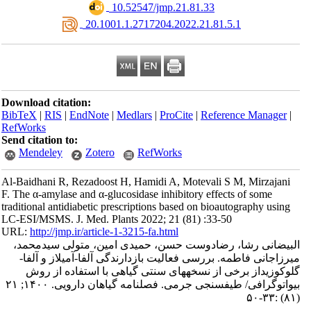
‎ 10.52547/jmp.21.81.33
‎ 20.1001.1.2717204.2022.21.81.5.1
Download citation:
BibTeX
|
RIS
|
EndNote
|
Medlars
|
ProCite
|
Reference Manager
|
RefWorks
Send citation to:
Mendeley
Zotero
RefWorks
Al-Baidhani R, Rezadoost H, Hamidi A, Motevali S M, Mirzajani
F. The α-amylase and α-glucosidase inhibitory effects of some
traditional antidiabetic prescriptions based on bioautography using
LC-ESI/MSMS. J. Med. Plants 2022; 21 (81) :33-50
URL:
http://jmp.ir/article-1-3215-fa.html
لبیضانی رشا، رضادوست حسن، حمیدی امین، متولی سیدمحمد
یرزاجانی فاطمه. بررسی فعالیت بازدارندگی آلفا-آمیلاز و آلفا
گلوکوزیداز برخی از نسخه‎های سنتی گیاهی با استفاده از روش
بیواتوگرافی/ طیف‎سنجی جرمی. فصلنامه گياهان دارویی. ۱۴۰۰; ۲۱