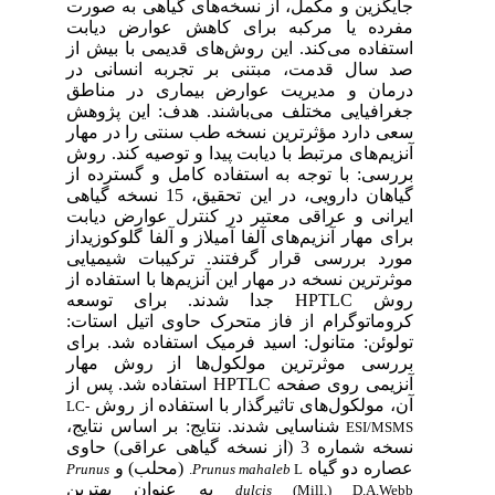
جایگزین و مکمل، از نسخه‌های گیاهی به صورت
مفرده یا مرکبه برای کاهش عوارض دیابت
استفاده می‌کند. این روش‌های قدیمی با بیش از
صد سال قدمت، مبتنی بر تجربه انسانی در
درمان و مدیریت عوارض بیماری در مناطق
جغرافیایی مختلف می‌باشند. هدف: این پژوهش
سعی دارد مؤثرترین نسخه طب سنتی را در مهار
آنزیم‌های مرتبط با دیابت پیدا و توصیه کند. روش
بررسی: با توجه به استفاده کامل و گسترده از
گیاهان دارویی، در این تحقیق، 15 نسخه گیاهی
ایرانی و عراقی معتبر در کنترل عوارض دیابت
برای مهار آنزیم‌های آلفا آمیلاز و آلفا گلوکوزیداز
مورد بررسی قرار گرفتند. ترکیبات شیمیایی
موثرترین نسخه در مهار این آنزیم‌ها با استفاده از
روش HPTLC جدا شدند. برای توسعه
کروماتوگرام از فاز متحرک حاوی اتیل استات:
تولوئن: متانول: اسید فرمیک استفاده شد. برای
بررسی موثرترین مولکول‌ها از روش مهار
آنزیمی روی صفحه HPTLC استفاده شد. پس از
آن، مولکول‌های تاثیرگذار با استفاده از روش
LC-
شناسایی شدند. نتایج: بر اساس نتایج،
ESI/MSMS
نسخه شماره 3 (از نسخه گیاهی عراقی) حاوی
عصاره دو گیاه
(محلب) و
Prunus
Prunus mahaleb
L.
به عنوان بهترین
dulcis
(Mill.) D.A.Webb