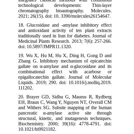
technological developments: Thin-layer
chromatography bioautography. Molecules.
2021; 26(15). doi: 10. 3390/molecules26154647.
18. Glucosidase and -amylase inhibitory effect
and antioxidant activity of ten plant extracts
traditionally used in Iran for diabetes. Journal of
Medicinal Plants Research. 2013; 7(6): 257-266.
doi: 10.5897/JMPR11.1320.
19. Wu X, Hu M, Hu X, Ding H, Gong D and
Zhang G. Inhibitory mechanism of epicatechin
gallate on α-amylase and α-glucosidase and its
combinational effect with acarbose or
epigallocatechin gallate. Journal of Molecular
Liquids. 2019; 290. doi: 10.1016/j.molliq.2019.
111202.
20. Brayer GD, Sidhu G, Maurus R, Rydberg
EH, Braun C, Wang Y, Nguyen NT, Overall CM
and Withers SG. Subsite mapping of the human
pancreatic α-amylase active site through
structural, kinetic, and mutagenesis techniques.
Biochemistry. 2000; 39(16): 4778-4791. doi:
10.1021/bi9921182.