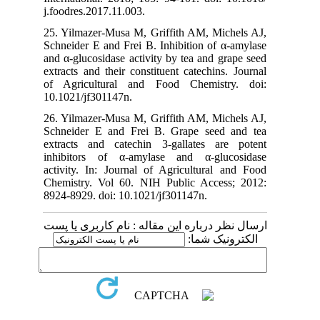
j.foodres.2017.11.003.
25. Yilmazer-Musa M, Griffith AM, Michels AJ,
Schneider E and Frei B. Inhibition of α-amylase
and α-glucosidase activity by tea and grape seed
extracts and their constituent catechins. Journal
of Agricultural and Food Chemistry. doi:
10.1021/jf301147n.
26. Yilmazer-Musa M, Griffith AM, Michels AJ,
Schneider E and Frei B. Grape seed and tea
extracts and catechin 3-gallates are potent
inhibitors of α-amylase and α-glucosidase
activity. In: Journal of Agricultural and Food
Chemistry. Vol 60. NIH Public Access; 2012:
8924-8929. doi: 10.1021/jf301147n.
ارسال نظر درباره این مقاله : نام کاربری یا پست
الکترونیک شما: