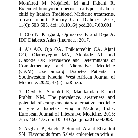
Monfared M, Mojahedi M and Ilkhani R.
Extended honeymoon period in a type 1 diabetic
child by Iranian Traditional Medicine treatments,
a case report. Primary Care Diabetes. 2017;
11(6): 583-585. doi: 10.1016/j.pcd.2017.08.001.
3. Cho N, Kirigia J, Ogurstova K and Reja A.
IDF Diabetes Atlas (Internet).; 2017.
4. Ala AO, Ojo OA, Enikuomehin CA, Ajani
GO, Olamoyegun MA, Akinlade AT and
Olabode OR. Prevalence and Determinants of
Complementary and Alternative Medicine
(CAM) Use among Diabetes Patients in
Southwestern Nigeria. West African Journal of
Medicine. 2020; 37(5): 528-536.
5. Devi K, Santhini E, Manikandan R and
Prabhu NM. The prevalence, awareness and
potential of complementary alternative medicine
in type 2 diabetics living in Madurai, India.
European Journal of Integrative Medicine. 2015;
7(5): 469-473. doi:10.1016/j.eujim.2015.04.003.
6. Asghari B, Salehi P, Sonboli A and Ebrahimi
SN. Flavonoids from Salvia chloroleuca with α-