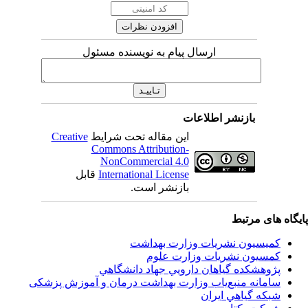
ارسال پیام به نویسنده مسئول
بازنشر اطلاعات
Creative
این مقاله تحت شرایط
Commons Attribution-
NonCommercial 4.0
قابل
International License
بازنشر است.
اه های مرتبط
کمیسیون نشریات وزارت بهداشت
کمسیون نشریات وزارت علوم
پژوهشكده گياهان دارويي جهاد دانشگاهي
سامانه منبع‌ياب وزارت بهداشت درمان و آموزش پزشکی
شبكه گياهي ايران