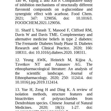
Tao W, Yajing Z and Xin P. Comparative study
of inhibition mechanisms of structurally different
flavonoid compounds on α-glucosidase and
synergistic effect with acarbose. Food Chem.
2021; 347: 129056. doi: 10.1016/J.
FOODCHEM.2021.129056.
11. Sharif I, Yarash T, Masood F, Clifford RM,
Davis W and Davis TME. Complementary and
alternative medicine beliefs in type 2 diabetes:
The Fremantle Diabetes Study Phase II. Diabetes
Research and Clinical Practice. 2020; 166:
108311. doi: 10.1016/j.diabres.2020. 108311.
12. Yeung AWK, Heinrich M, Kijjoa A,
Tzvetkov NT and Atanasov AG. The
ethnopharmacological literature: An analysis of
the scientific landscape. Journal of
Ethnopharmacology. 2020; 250: 112414. doi:
10.1016/j.jep.2019.112414.
13. Yue H, Zeng H and Ding K. A review of
isolation methods, structure features and
bioactivities of polysaccharides from
Dendrobium species. Chinese Journal of Natural
Medicines. 2020; 18(1): 1-27. doi: