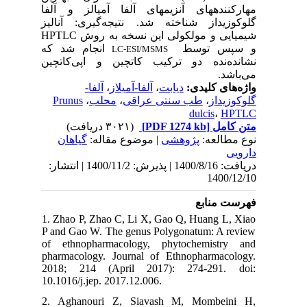
مهارکنندههای آنزیمهای آلفا آمیالز و آلفا
گلوکوزیداز شناخته شد. نتیجه‌گیری: آنالیز
شیمیایی و مولکولی این نسخه به روش HPTLC
و سپس توسط
انجام شد که
LC-ESI/MSMS
نشانده‌نده دو ترکیب کاتچین و اپی‌کاتچین
می‌باشد.
آلفا-
،
آلفا-آمیلاز
،
دیابت
واژه‌های کلیدی:
Prunus
،
محلب
،
طب سنتی عراقی
،
گلوکوزیداز
dulcis
،
HPTLC
(۳۰۲۱ دریافت)
[PDF 1274 kb]
متن کامل
نوع مطالعه:
پژوهشی
| موضوع مقاله:
گياهان
دارویی
دریافت: 1400/8/16 | پذیرش: 1400/11/2 | انتشار:
1400/12/10
فهرست منابع
1. Zhao P, Zhao C, Li X, Gao Q, Huang L, Xiao
P and Gao W. The genus Polygonatum: A review
of ethnopharmacology, phytochemistry and
pharmacology. Journal of Ethnopharmacology.
2018; 214 (April 2017): 274-291. doi:
10.1016/j.jep. 2017.12.006.
2. Aghanouri Z, Siavash M, Mombeini H,