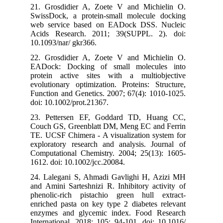
21. Grosdidier A, Zoete V and Michielin O.
SwissDock, a protein-small molecule docking
web service based on EADock DSS. Nucleic
Acids Research. 2011; 39(SUPPL. 2). doi:
10.1093/nar/ gkr366.
22. Grosdidier A, Zoete V and Michielin O.
EADock: Docking of small molecules into
protein active sites with a multiobjective
evolutionary optimization. Proteins: Structure,
Function and Genetics. 2007; 67(4): 1010-1025.
doi: 10.1002/prot.21367.
23. Pettersen EF, Goddard TD, Huang CC,
Couch GS, Greenblatt DM, Meng EC and Ferrin
TE. UCSF Chimera - A visualization system for
exploratory research and analysis. Journal of
Computational Chemistry. 2004; 25(13): 1605-
1612. doi: 10.1002/jcc.20084.
24. Lalegani S, Ahmadi Gavlighi H, Azizi MH
and Amini Sarteshnizi R. Inhibitory activity of
phenolic-rich pistachio green hull extract-
enriched pasta on key type 2 diabetes relevant
enzymes and glycemic index. Food Research
International. 2018; 105: 94-101. doi: 10.1016/