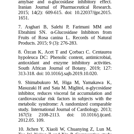
amylsae and α-glucosidase inhibitory effect.
Iranian Journal of Pharmaceutical Research.
2015; 14(2): 609-615. doi: 10.22037/ijpr.2015.
1651.
7. Asghari B, Salehi P, Farimani MM and
Ebrahimi SN. α-Glucosidase Inhibitors from
Fruits of Rosa canina L. Records of Natural
Products. 2015; 9 (3): 276-283.
8. Özcan K, Acet T and Çorbacı C. Centaurea
hypoleuca DC: Phenolic content, antimicrobial,
antioxidant and enzyme inhibitory activities.
South African Journal of Botany. 2019; 127:
313-318. doi: 10.1016/j.sajb.2019.10.020.
9. Shimabukuro M, Higa M, Yamakawa K,
Masuzaki H and Sata M. Miglitol, α-glycosidase
inhibitor, reduces visceral fat accumulation and
cardiovascular risk factors in subjects with the
metabolic syndrome: A randomized comparable
study. International Journal of Cardiology. 2013;
167(5): 2108-2113. doi: 10.1016/j.ijcard.
2012.05. 109.
10. Jichen Y, Xiaoli W, Chuanying Z, Lun M,