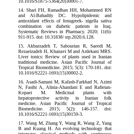
10.1016/S1875-5364(20)30001-7.
14. Shari FH, Ramadhan HH, Mohammed RN
and Al-Bahadily DC. Hypolipidemic and
antioxidant effects of fenugreek- nigella sativa
combination on diabetic patients in Iraq.
Systematic Reviews in Pharmacy. 2020; 11(6):
911-915. doi: 10.31838/ srp.2020.6.128.
15. Akbarzadeh T, Sabourian R, Saeedi M,
Rezaeizadeh H, Khanavi M and Ardekani MRS.
Liver tonics: Review of plants used in Iranian
traditional medicine. Asian Pacific Journal of
Tropical Biomedicine. 2015; 5(3): 170-181. doi:
10.1016/S2221-1691(15)30002-2.
16. Asadi-Samani M, Kafash-Farkhad N, Azimi
N, Fasihi A, Alinia-Ahandani E and Rafieian-
Kopaei M. Medicinal plants with
hepatoprotective activity in Iranian folk
medicine. Asian Pacific Journal of Tropical
Biomedicine. 2015; 5(2): 146-157. doi:
10.1016/S2221-1691(15)30159-3.
17. Wang M, Zhang Y, Wang R, Wang Z, Yang
B and Kuang H. An evolving technology that
integrates classical methods with continuous