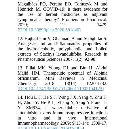
Magalhães PO, Pereira EO, Tomczyk M and
Heinrich M. COVID-19: is there evidence for
the use of herbal medicines as adjuvant
symptomatic therapy? Frontiers in Pharmacol.
2020; 11: 1479.
[
DOI:10.3389/fphar.2020.581840
]
12. Hajhashemi V, Ghannadi A and Sedighifar S.
Analgesic and anti-inflammatory properties of
the hydroalcoholic, polyphenolic and boiled
extracts of Stachys lavandulifolia. Research in
Pharmaceutical Sciences 2007; 1(2): 92-98.
13. Pillai MK, Young DJ and Bin Hj Abdul
Majid HM. Therapeutic potential of Alpinia
officinarum. Mini Reviews in Medicinal
Chemistry 2018; 18(14): 1220-1232.
[
DOI:10.2174/1389557517666171002154123
]
14. Hou L-F, He S-J, Wang J-X, Yang Y, Zhu F-
H, Zhou Y, He P-L, Zhang Y, Yang Y-F and Li
Y. SM934, a water-soluble derivative of
arteminisin, exerts immunosuppressive functions
in vitro and in vivo. International
Immunopharmacology 2009; 9(13-14): 1509-17.
[
DOI:10.1016/j.intimp.2009.09.003
]