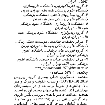
کاشان، ایران
۳- گروه فارماکوتراپی، دانشکده داروسازی،
دانشگاه علوم پزشکی بقیه الله، تهران، ایران
۴- گروه بیماریهای داخلی، دانشکده پزشکی،
دانشگاه علوم پزشکی سبزوار، ایران
۵- دانشکده داروسازی، دانشگاه علوم پزشکی
بقیه الله، تهران، ایران
۶- گروه رادیولوژی، دانشگاه علوم پزشکی بقیه
الله، تهران، ایران
۷- مرکز تحقیقات سلامت، موسسه سبک زندگی،
دانشگاه علوم پزشکی بقیه الله، تهران، ایران
۸- گروه فوریت های پزشکی، دانشگاه علوم
پزشکی تهران، تهران، ایران
۹- مرکز تحقیقات قرآن و حدیث، دانشگاه علوم
پزشکی بقیه الله، تهران، ایران ،
reza_mohtashami1979@bmsu.ac.ir
چکیده:
(۵۳۹۰ مشاهده)
مقدمه:
همه‌گیری فعلی بیماری کرونا ویروس
2019 (19-COVID) و شدت عفونت و مرگ و میر
بالا، چالش‌های تقریباً بی‌سابقه‌ای در سیستم‌های
بهداشتی اکثر کشورهای جهان بوجود آورده است.
هدف:
مطالعه حاضر با هدف بررسی تأثیر داروی
چند گیاهی سنتی ایرانی (Imfluna) حاوی مخلوط
عصاره گیاهان سرخارگل، سنبل‌های، گندواش،