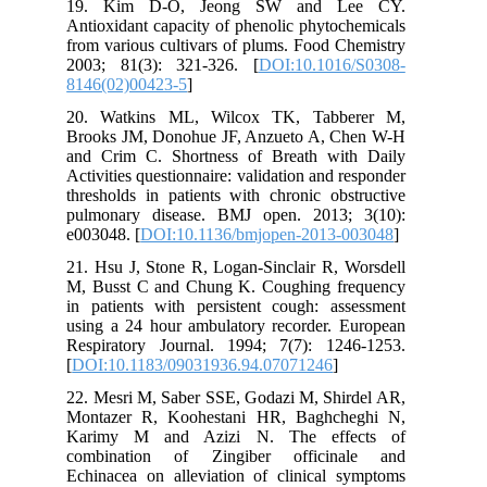
19. Kim D-O, Jeong SW and Lee CY.
Antioxidant capacity of phenolic phytochemicals
from various cultivars of plums. Food Chemistry
2003; 81(3): 321-326. [
DOI:10.1016/S0308-
8146(02)00423-5
]
20. Watkins ML, Wilcox TK, Tabberer M,
Brooks JM, Donohue JF, Anzueto A, Chen W-H
and Crim C. Shortness of Breath with Daily
Activities questionnaire: validation and responder
thresholds in patients with chronic obstructive
pulmonary disease. BMJ open. 2013; 3(10):
e003048. [
DOI:10.1136/bmjopen-2013-003048
]
21. Hsu J, Stone R, Logan-Sinclair R, Worsdell
M, Busst C and Chung K. Coughing frequency
in patients with persistent cough: assessment
using a 24 hour ambulatory recorder. European
Respiratory Journal. 1994; 7(7): 1246-1253.
[
DOI:10.1183/09031936.94.07071246
]
22. Mesri M, Saber SSE, Godazi M, Shirdel AR,
Montazer R, Koohestani HR, Baghcheghi N,
Karimy M and Azizi N. The effects of
combination of Zingiber officinale and
Echinacea on alleviation of clinical symptoms