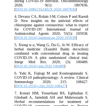
during COVID-19 infection. Oncoimmunology
2020; 9(1): 1807836.
[
DOI:10.1080/2162402X.2020.1807836
]
4. Devaux CA, Rolain J-M, Colson P and Raoult
D. New insights on the antiviral effects of
chloroquine against coronavirus: what to expect
for COVID-19? International Journal of
Antimicrobial Agents 2020; 55(5): 105938.
[
DOI:10.1016/j.ijantimicag.2020.105938
]
5. Xiong w-z, Wang G, Du G, Ai W. Efficacy of
herbal medicine (Xuanfei Baidu decoction)
combined with conventional drug in treating
COVID-19: A pilot randomized clinical trial.
Integr Med Res. 2020; (3): 100489.
[
DOI:10.1016/j.imr.2020.100489
]
6. Yuki K, Fujiogi M and Koutsogiannaki S.
COVID-19 pathophysiology: A review. Clinical
Immunology 2020; 215: 108427.
[
DOI:10.1016/j.clim.2020.108427
]
7. Kenari HM, Yousefsani BS, Eghbalian F,
Ghobadi A, Jamshidi AH and Mahroozade S.
Herbal recommendations for treatment of
COVID-19 symptoms according to Persian