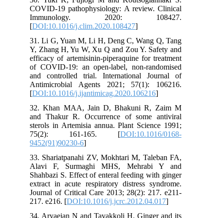
COVID-19 pathophysiology: A review. Clinical
Immunology. 2020: 108427.
[
DOI:10.1016/j.clim.2020.108427
]
31. Li G, Yuan M, Li H, Deng C, Wang Q, Tang
Y, Zhang H, Yu W, Xu Q and Zou Y. Safety and
efficacy of artemisinin-piperaquine for treatment
of COVID-19: an open-label, non-randomised
and controlled trial. International Journal of
Antimicrobial Agents 2021; 57(1): 106216.
[
DOI:10.1016/j.ijantimicag.2020.106216
]
32. Khan MAA, Jain D, Bhakuni R, Zaim M
and Thakur R. Occurrence of some antiviral
sterols in Artemisia annua. Plant Science 1991;
75(2): 161-165. [
DOI:10.1016/0168-
9452(91)90230-6
]
33. Shariatpanahi ZV, Mokhtari M, Taleban FA,
Alavi F, Surmaghi MHS, Mehrabi Y and
Shahbazi S. Effect of enteral feeding with ginger
extract in acute respiratory distress syndrome.
Journal of Critical Care 2013; 28(2): 217. e211-
217. e216. [
DOI:10.1016/j.jcrc.2012.04.017
]
34. Aryaeian N and Tavakkoli H. Ginger and its