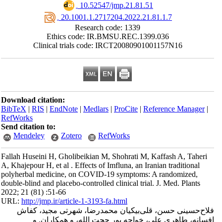
‎ 10.52547/jmp.21.81.51
‎ 20.1001.1.2717204.2022.21.81.1.7
Research code: 1339
Ethics code: IR.BMSU.REC.1399.036
Clinical trials code: IRCT20080901001157N16
Download citation:
BibTeX
|
RIS
|
EndNote
|
Medlars
|
ProCite
|
Reference Manager
|
RefWorks
Send citation to:
Mendeley
Zotero
RefWorks
Fallah Huseini H, Gholibeikian M, Shohrati M, Kaffash A, Taheri
A, Khajepour H, et al . Effects of Imfluna, an Iranian traditional
polyherbal medicine, on COVID-19 symptoms: A randomized,
double-blind and placebo-controlled clinical trial. J. Med. Plants
2022; 21 (81) :51-66
URL:
http://jmp.ir/article-1-3193-fa.html
اح‌حسینی حسن، قلی‌بیکیان محمدرضا، شهرتی مجید، کفاش
سانه، طاهری علی، خواجه پور حجت الله، و همکاران. و