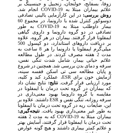
زوفا، بسفایج، خولنجان، زنجبیل و جینسینگ بر
علائم بیماران مبتلا به 19-COVID انجام شد.
روش بررسی:
در این کارآزمایی بالینی تصادفی
دوسوکور کنترل شده با دارونما، در مجموع 60
بیمار داوطلب مبتلا به 19-COVID به طور
تصادفی در دو گروه دارونما و داروی گیاهی
ایمفلونا قرار گرفتند. بیماران در هر گروه، علاوه
بر دریافت داروهای استاندارد، دو کپسول 500
میلی‌گرم ایمفلونا یا دارونما را هر 8 ساعت به
مدت 2 هفته مصرف کردند. در طول مطالعه
علائم حیاتی بیمار، شامل شدت تنگی نفس،
سرفه و دمای بدن بررسی شد. همچنین در شروع
و پایان مطالعه سی تی اسکن قفسه سینه،
آزمایش خون برای ESR، عملکرد کبد و کلیه،
مورد ارزیابی قرار گرفت.
نتایج:
نتایج نشان داد
که بیماران در گروه تحت درمان با ایمفلونا در
مقایسه با گروه دارونما بهبود معنی‌داری در
سرفه روزانه، تنگی نفس و ESR داشتند. علاوه بر
این، ضایعات ریه در گروه تحت درمان با ایمفلونا
به طور غیر معنی‌داری بهبود یافت.
نتیجه‌گیری:
بیماران مبتلا به 19-COVID که به مدت 2 هفته
تحت درمان با ایمفلونا قرار گرفتند، آسایش بهتر
و علائم کمتر بیماری داشتند و هیچ گونه عوارض