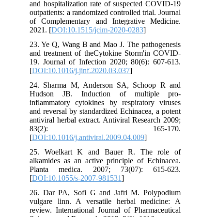
and hospitalization rate of suspected COVID-19
outpatients: a randomized controlled trial. Journal
of Complementary and Integrative Medicine.
2021. [
DOI:10.1515/jcim-2020-0283
]
23. Ye Q, Wang B and Mao J. The pathogenesis
and treatment of theCytokine Storm'in COVID-
19. Journal of Infection 2020; 80(6): 607-613.
[
DOI:10.1016/j.jinf.2020.03.037
]
24. Sharma M, Anderson SA, Schoop R and
Hudson JB. Induction of multiple pro-
inflammatory cytokines by respiratory viruses
and reversal by standardized Echinacea, a potent
antiviral herbal extract. Antiviral Research 2009;
83(2): 165-170.
[
DOI:10.1016/j.antiviral.2009.04.009
]
25. Woelkart K and Bauer R. The role of
alkamides as an active principle of Echinacea.
Planta medica. 2007; 73(07): 615-623.
[
DOI:10.1055/s-2007-981531
]
26. Dar PA, Sofi G and Jafri M. Polypodium
vulgare linn. A versatile herbal medicine: A
review. International Journal of Pharmaceutical