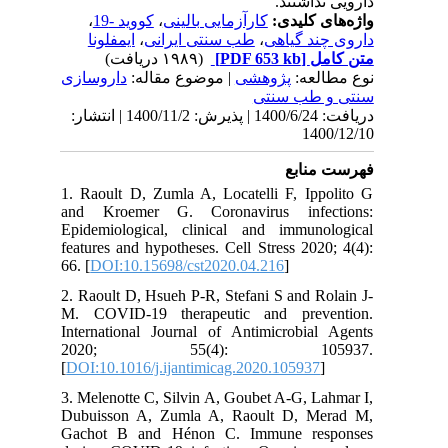
دارویی نداشتند.
،
کووید -19
،
کارآزمایی بالینی
واژه‌های کلیدی:
ایمفلونا
،
طب سنتی ایرانی
،
داروی چند گیاهی
(۱۹۸۹ دریافت)
[PDF 653 kb]
متن کامل
نوع مطالعه:
پژوهشی
| موضوع مقاله:
داروسازی
سنتی و طب سنتی
دریافت: 1400/6/24 | پذیرش: 1400/11/2 | انتشار:
1400/12/10
فهرست منابع
1. Raoult D, Zumla A, Locatelli F, Ippolito G
and Kroemer G. Coronavirus infections:
Epidemiological, clinical and immunological
features and hypotheses. Cell Stress 2020; 4(4):
66. [
DOI:10.15698/cst2020.04.216
]
2. Raoult D, Hsueh P-R, Stefani S and Rolain J-
M. COVID-19 therapeutic and prevention.
International Journal of Antimicrobial Agents
2020; 55(4): 105937.
[
DOI:10.1016/j.ijantimicag.2020.105937
]
3. Melenotte C, Silvin A, Goubet A-G, Lahmar I,
Dubuisson A, Zumla A, Raoult D, Merad M,
Gachot B and Hénon C. Immune responses