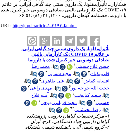
کاران.. تأثیرایمفلونا، یک داروی سنتی چند گیاهی ایرانی، بر علائم
۱۹-COVID :یک کارآزمایی بالینی تصادفی دوسو بی خبر کنترل شده
 دارونما. فصلنامه گياهان دارویی. ۱۴۰۰; ۲۱ (۸۱) :۵۱-۶۶
URL:
http://jmp.ir/article-۱-۳۱۹۳-fa.html
تأثیرایمفلونا، یک داروی سنتی چند گیاهی ایرانی،
بر علائم 19-COVID :یک کارآزمایی بالینی
تصادفی دوسو بی خبر کنترل شده با دارونما
۱
محمدرضا
،
حسن فلاح‌حسینی
۳
۲
،
مجید شهرتی
،
قلی‌بیکیان
۵
۴
،
علی طاهری
،
افسانه کفاش
۷
۶
مهدی راعی
،
حجت الله خواجه پور
۱
آمنه فلاح
،
سعید کیان‎بخت
،
۱
۸
مجید قربانی نهوجی
،
حسینی
۹
*
رضا محتشمی
،
۱- مرکز تحقیقات گیاهان دارویی، پژوهشکده
گیاهان دارویی جهاد دانشگاهی، کرج، ایران
۲- گروه شیمی آلی، دانشکده شیمی، دانشگاه