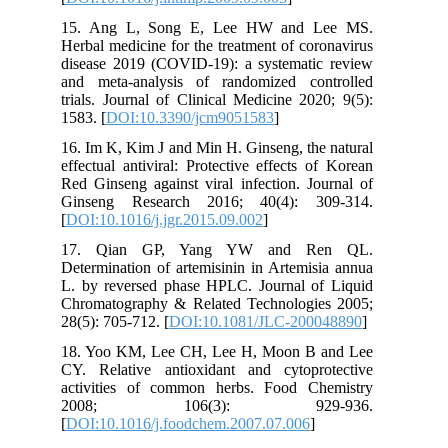
15. Ang L, Song E, Lee HW and Lee MS.
Herbal medicine for the treatment of coronavirus
disease 2019 (COVID-19): a systematic review
and meta-analysis of randomized controlled
trials. Journal of Clinical Medicine 2020; 9(5):
1583. [
DOI:10.3390/jcm9051583
]
16. Im K, Kim J and Min H. Ginseng, the natural
effectual antiviral: Protective effects of Korean
Red Ginseng against viral infection. Journal of
Ginseng Research 2016; 40(4): 309-314.
[
DOI:10.1016/j.jgr.2015.09.002
]
17. Qian GP, Yang YW and Ren QL.
Determination of artemisinin in Artemisia annua
L. by reversed phase HPLC. Journal of Liquid
Chromatography & Related Technologies 2005;
28(5): 705-712. [
DOI:10.1081/JLC-200048890
]
18. Yoo KM, Lee CH, Lee H, Moon B and Lee
CY. Relative antioxidant and cytoprotective
activities of common herbs. Food Chemistry
2008; 106(3): 929-936.
[
DOI:10.1016/j.foodchem.2007.07.006
]