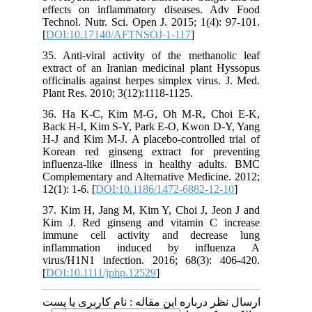
effects on inflammatory diseases. Adv Food
Technol. Nutr. Sci. Open J. 2015; 1(4): 97-101.
[
DOI:10.17140/AFTNSOJ-1-117
]
35. Anti-viral activity of the methanolic leaf
extract of an Iranian medicinal plant Hyssopus
officinalis against herpes simplex virus. J. Med.
Plant Res. 2010; 3(12):1118-1125.
36. Ha K-C, Kim M-G, Oh M-R, Choi E-K,
Back H-I, Kim S-Y, Park E-O, Kwon D-Y, Yang
H-J and Kim M-J. A placebo-controlled trial of
Korean red ginseng extract for preventing
influenza-like illness in healthy adults. BMC
Complementary and Alternative Medicine. 2012;
12(1): 1-6. [
DOI:10.1186/1472-6882-12-10
]
37. Kim H, Jang M, Kim Y, Choi J, Jeon J and
Kim J. Red ginseng and vitamin C increase
immune cell activity and decrease lung
inflammation induced by influenza A
virus/H1N1 infection. 2016; 68(3): 406-420.
[
DOI:10.1111/jphp.12529
]
ارسال نظر درباره این مقاله : نام کاربری یا پست