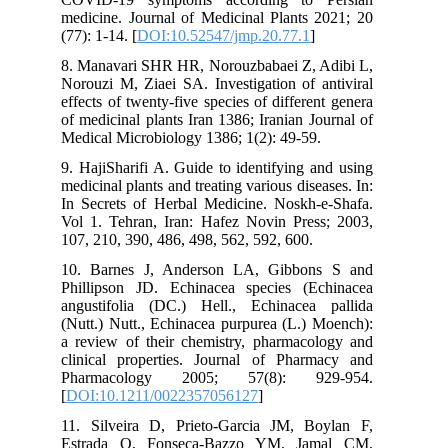
medicine. Journal of Medicinal Plants 2021; 20
(77): 1-14. [
DOI:10.52547/jmp.20.77.1
]
8. Manavari SHR HR, Norouzbabaei Z, Adibi L,
Norouzi M, Ziaei SA. Investigation of antiviral
effects of twenty-five species of different genera
of medicinal plants Iran 1386; Iranian Journal of
Medical Microbiology 1386; 1(2): 49-59.
9. HajiSharifi A. Guide to identifying and using
medicinal plants and treating various diseases. In:
In Secrets of Herbal Medicine. Noskh-e-Shafa.
Vol 1. Tehran, Iran: Hafez Novin Press; 2003,
107, 210, 390, 486, 498, 562, 592, 600.
10. Barnes J, Anderson LA, Gibbons S and
Phillipson JD. Echinacea species (Echinacea
angustifolia (DC.) Hell., Echinacea pallida
(Nutt.) Nutt., Echinacea purpurea (L.) Moench):
a review of their chemistry, pharmacology and
clinical properties. Journal of Pharmacy and
Pharmacology 2005; 57(8): 929-954.
[
DOI:10.1211/0022357056127
]
11. Silveira D, Prieto-Garcia JM, Boylan F,
Estrada O, Fonseca-Bazzo YM, Jamal CM,