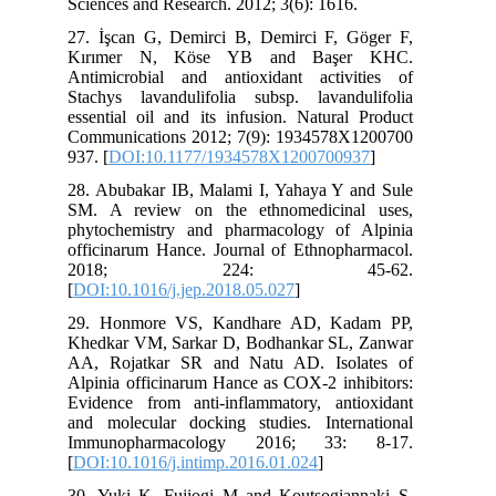
Sciences and Research. 2012; 3(6): 1616.
27. İşcan G, Demirci B, Demirci F, Göger F,
Kırımer N, Köse YB and Başer KHC.
Antimicrobial and antioxidant activities of
Stachys lavandulifolia subsp. lavandulifolia
essential oil and its infusion. Natural Product
Communications 2012; 7(9): 1934578X1200700
937. [
DOI:10.1177/1934578X1200700937
]
28. Abubakar IB, Malami I, Yahaya Y and Sule
SM. A review on the ethnomedicinal uses,
phytochemistry and pharmacology of Alpinia
officinarum Hance. Journal of Ethnopharmacol.
2018; 224: 45-62.
[
DOI:10.1016/j.jep.2018.05.027
]
29. Honmore VS, Kandhare AD, Kadam PP,
Khedkar VM, Sarkar D, Bodhankar SL, Zanwar
AA, Rojatkar SR and Natu AD. Isolates of
Alpinia officinarum Hance as COX-2 inhibitors:
Evidence from anti-inflammatory, antioxidant
and molecular docking studies. International
Immunopharmacology 2016; 33: 8-17.
[
DOI:10.1016/j.intimp.2016.01.024
]
30. Yuki K, Fujiogi M and Koutsogiannaki S.