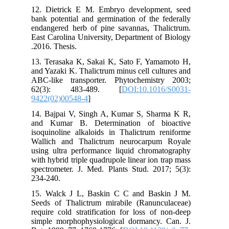
12. Dietrick E M. Embryo development, seed
bank potential and germination of the federally
endangered herb of pine savannas, Thalictrum.
East Carolina University, Department of Biology
.2016. Thesis.
13. Terasaka K, Sakai K, Sato F, Yamamoto H,
and Yazaki K. Thalictrum minus cell cultures and
ABC-like transporter. Phytochemistry 2003;
62(3): 483-489. [
DOI:10.1016/S0031-
9422(02)00548-4
]
14. Bajpai V, Singh A, Kumar S, Sharma K R,
and Kumar B. Determination of bioactive
isoquinoline alkaloids in Thalictrum reniforme
Wallich and Thalictrum neurocarpum Royale
using ultra performance liquid chromatography
with hybrid triple quadrupole linear ion trap mass
spectrometer. J. Med. Plants Stud. 2017; 5(3):
234-240.
15. Walck J L, Baskin C C and Baskin J M.
Seeds of Thalictrum mirabile (Ranunculaceae)
require cold stratification for loss of non-deep
simple morphophysiological dormancy. Can. J.