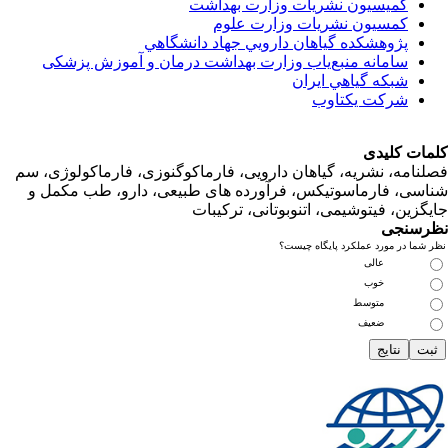
کمیسیون نشریات وزارت بهداشت
کمسیون نشریات وزارت علوم
پژوهشكده گياهان دارويي جهاد دانشگاهي
سامانه منبع‌ياب وزارت بهداشت درمان و آموزش پزشکی
شبكه گياهي ايران
شرکت یکتاوب
ت کلیدی
امه، نشریه، گیاهان دارویی، فارماکوگنوزی، فارماکولوژی، سم
ی، فارماسوتیکس، فرآورده های طبیعی، دارو، طب مکمل و
زین، فیتوشیمی، اتنوبوتانی، ترکیبات
سنجی
ما در مورد عملکرد پایگاه چیست؟
عالی
خوب
متوسط
ضعیف