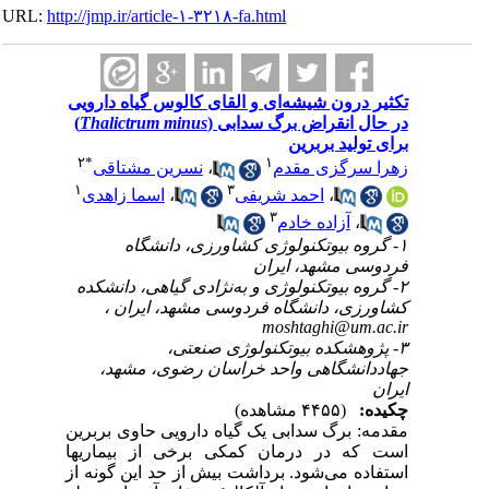
URL:
http://jmp.ir/article-۱-۳۲۱۸-fa.html
تکثیر درون شیشه‌ای و القای کالوس گیاه دارویی
)
Thalictrum minus
در حال انقراض برگ سدابی (
برای تولید بربرین
۲
*
۱
نسرین مشتاقی
،
زهرا سرگزی مقدم
۱
۳
اسما زاهدی
،
احمد شریفی
،
۳
آزاده خادم
،
۱- گروه بیوتکنولوژی کشاورزی، دانشگاه
فردوسی مشهد، ایران
۲- گروه بیوتکنولوژی و به‌نژادی گیاهی، دانشکده
کشاورزی، دانشگاه فردوسی مشهد، ایران ،
moshtaghi@um.ac.ir
۳- پژوهشکده بیوتکنولوژی صنعتی،
جهاددانشگاهی واحد خراسان رضوی، مشهد،
ایران
چکیده:
(۴۴۵۵ مشاهده)
مقدمه: برگ سدابی یک گیاه دارویی حاوی بربرین
است که در درمان کمکی برخی از بیماریها
استفاده می‌شود. برداشت بیش از حد این گونه از