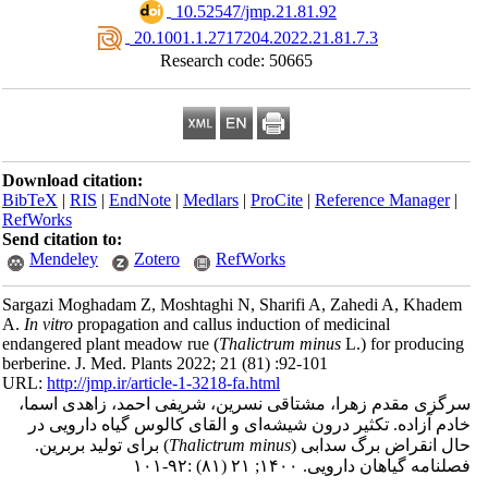
‎ 10.52547/jmp.21.81.92
‎ 20.1001.1.2717204.2022.21.81.7.3
Research code: 50665
Download citation:
BibTeX
|
RIS
|
EndNote
|
Medlars
|
ProCite
|
Reference Manager
|
RefWorks
Send citation to:
Mendeley
Zotero
RefWorks
Sargazi Moghadam Z, Moshtaghi N, Sharifi A, Zahedi A, Khadem
A.
In vitro
propagation and callus induction of medicinal
endangered plant meadow rue (
Thalictrum minus
L.) for producin
berberine. J. Med. Plants 2022; 21 (81) :92-101
URL:
http://jmp.ir/article-1-3218-fa.html
رگزی مقدم زهرا، مشتاقی نسرین، شریفی احمد، زاهدی اسما
دم آزاده. تکثیر درون شیشه‌ای و القای کالوس گیاه دارویی در
) برای تولید بربرین.
Thalictrum minus
حال انقراض برگ سدابی
نامه گياهان دارویی. ۱۴۰۰; ۲۱ (۸۱) :۹۲-۱۰۱