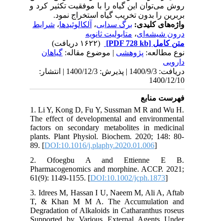
روش می‌توان این گیاه را با موفقیت تکثیر کرد و
بربرین را بدون تخریب گیاه استخراج نمود.
شرایط
،
آلکالوئیدها
،
برگ سدابی
واژه‌های کلیدی:
متابولیت ثانویه
،
درون شیشه‌‎ای
(۱۶۲۲ دریافت)
[PDF 728 kb]
متن کامل
نوع مطالعه:
پژوهشی
| موضوع مقاله:
گياهان
دارویی
دریافت: 1400/9/3 | پذیرش: 1400/12/3 | انتشار:
1400/12/10
فهرست منابع
1. Li Y, Kong D, Fu Y, Sussman M R and Wu H.
The effect of developmental and environmental
factors on secondary metabolites in medicinal
plants. Plant Physiol. Biochem. 2020; 148: 80-
89. [
DOI:10.1016/j.plaphy.2020.01.006
]
2. Ofoegbu A and Ettienne E B.
Pharmacogenomics and morphine. ACCP. 2021;
61(9): 1149-1155. [
DOI:10.1002/jcph.1873
]
3. Idrees M, Hassan I U, Naeem M, Ali A, Aftab
T, & Khan M M A. The Accumulation and
Degradation of Alkaloids in Catharanthus roseus
Supported by Various External Agents Under