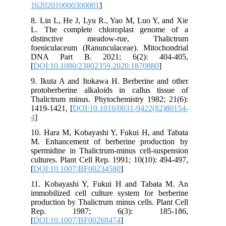
16202010000300001
]
8. Lin L, He J, Lyu R., Yao M, Luo Y, and Xie
L. The complete chloroplast genome of a
distinctive meadow-rue, Thalictrum
foeniculaceum (Ranunculaceae). Mitochondrial
DNA Part B. 2021; 6(2): 404-405,
[
DOI:10.1080/23802359.2020.1870880
]
9. Ikuta A and Itokawa H. Berberine and other
protoberberine alkaloids in callus tissue of
Thalictrum minus. Phytochemistry 1982; 21(6):
1419-1421, [
DOI:10.1016/0031-9422(82)80154-
4
]
10. Hara M, Kobayashi Y, Fukui H, and Tabata
M. Enhancement of berberine production by
spermidine in Thalictrum-minus cell-suspension
cultures. Plant Cell Rep. 1991; 10(10): 494-497,
[
DOI:10.1007/BF00234580
]
11. Kobayashi Y, Fukui H and Tabata M. An
immobilized cell culture system for berberine
production by Thalictrum minus cells. Plant Cell
Rep. 1987; 6(3): 185-186,
[
DOI:10.1007/BF00268474
]