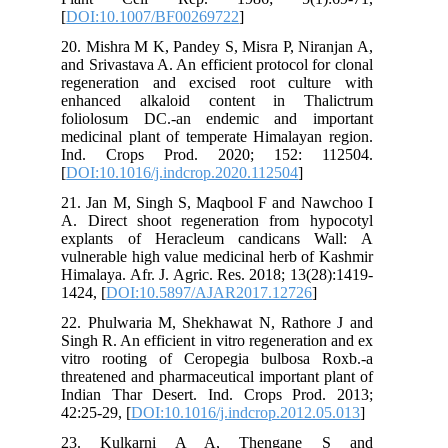
[
DOI:10.1007/BF00269722
]
20. Mishra M K, Pandey S, Misra P, Niranjan A,
and Srivastava A. An efficient protocol for clonal
regeneration and excised root culture with
enhanced alkaloid content in Thalictrum
foliolosum DC.-an endemic and important
medicinal plant of temperate Himalayan region.
Ind. Crops Prod. 2020; 152: 112504.
[
DOI:10.1016/j.indcrop.2020.112504
]
21. Jan M, Singh S, Maqbool F and Nawchoo I
A. Direct shoot regeneration from hypocotyl
explants of Heracleum candicans Wall: A
vulnerable high value medicinal herb of Kashmir
Himalaya. Afr. J. Agric. Res. 2018; 13(28):1419-
1424, [
DOI:10.5897/AJAR2017.12726
]
22. Phulwaria M, Shekhawat N, Rathore J and
Singh R. An efficient in vitro regeneration and ex
vitro rooting of Ceropegia bulbosa Roxb.-a
threatened and pharmaceutical important plant of
Indian Thar Desert. Ind. Crops Prod. 2013;
42:25-29, [
DOI:10.1016/j.indcrop.2012.05.013
]
23. Kulkarni A A, Thengane S and