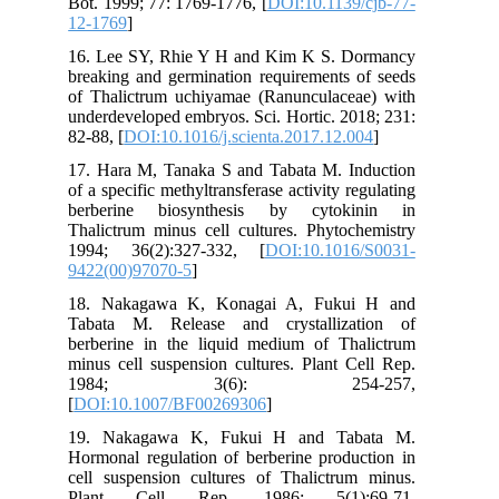
Bot. 1999; 77: 1769-1776, [
DOI:10.1139/cjb-77-
12-1769
]
16. Lee SY, Rhie Y H and Kim K S. Dormancy
breaking and germination requirements of seeds
of Thalictrum uchiyamae (Ranunculaceae) with
underdeveloped embryos. Sci. Hortic. 2018; 231:
82-88, [
DOI:10.1016/j.scienta.2017.12.004
]
17. Hara M, Tanaka S and Tabata M. Induction
of a specific methyltransferase activity regulating
berberine biosynthesis by cytokinin in
Thalictrum minus cell cultures. Phytochemistry
1994; 36(2):327-332, [
DOI:10.1016/S0031-
9422(00)97070-5
]
18. Nakagawa K, Konagai A, Fukui H and
Tabata M. Release and crystallization of
berberine in the liquid medium of Thalictrum
minus cell suspension cultures. Plant Cell Rep.
1984; 3(6): 254-257,
[
DOI:10.1007/BF00269306
]
19. Nakagawa K, Fukui H and Tabata M.
Hormonal regulation of berberine production in
cell suspension cultures of Thalictrum minus.
Plant Cell Rep. 1986; 5(1):69-71,