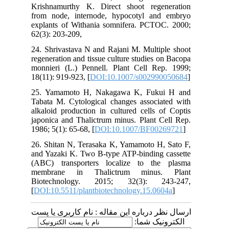
Krishnamurthy K. Direct shoot regeneration
from node, internode, hypocotyl and embryo
explants of Withania somnifera. PCTOC. 2000;
62(3): 203-209,
24. Shrivastava N and Rajani M. Multiple shoot
regeneration and tissue culture studies on Bacopa
monnieri (L.) Pennell. Plant Cell Rep. 1999;
18(11): 919-923, [
DOI:10.1007/s002990050684
]
25. Yamamoto H, Nakagawa K, Fukui H and
Tabata M. Cytological changes associated with
alkaloid production in cultured cells of Coptis
japonica and Thalictrum minus. Plant Cell Rep.
1986; 5(1): 65-68, [
DOI:10.1007/BF00269721
]
26. Shitan N, Terasaka K, Yamamoto H, Sato F,
and Yazaki K. Two B-type ATP-binding cassette
(ABC) transporters localize to the plasma
membrane in Thalictrum minus. Plant
Biotechnology. 2015; 32(3): 243-247,
[
DOI:10.5511/plantbiotechnology.15.0604a
]
ارسال نظر درباره این مقاله : نام کاربری یا پست
الکترونیک شما: