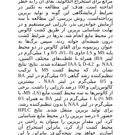
مراتع برای استخراج آلکالوئید، بقای آن را به خطر
انداخته است. هدف: این مطالعه به تکثیر در
شرایط آزمایشگاهی این گونه و تولید بربرین
پرداخته‌است. روش بررسی: این مطالعه‌ با سه‌
آزمایش جوانه‌زنی بذر، باززایی غیرمستقیم و در
نهایت شناسایی بربرین از طریق کشت کالوس
در محیط مایع انجام شد. بذرها در شرایط کشت
درون شیشه‌ای جوانه زدند. سپس برگ‌ها به
عنوان ریزنمونه برای القای کالوس در دو محیط
پایه MS و LS حاوی (0 ،0/1، 0/5 و 1 میلی‌گرم در
لیتر BA) همراه با غلظت‌های مختلف اکسین،
NAA ،و D-4,2 یا IAA استفاده شدند. نتایج: نتایج
نشان داد که محیط کشت MS با ترکیب
تنظیم‌کننده رشد گیاهی 0/5 میلی‌گرم در لیتر BA
و 0/5 میلی‌گرم در لیتر NAA ، بیشترین
کالوس‌زایی و 100 درصد باززایی را داشت. برخی
از کالوس‌ها به سه‌ محیط کشت مایع (MS ،LS، یا
MS ½) با 1 میلی‌گرم در لیتر BA به همراه 0/1
میلی‌گرم در لیتر NAA یا بدون تنظیم‌کننده رشد،
برای تولید بربرین منتقل شدند. نتایج HPLC
حضور 6 درصد بربرین را در محیط مایع شناسایی
کرد. این مقدار بربرین را میتوان به راحتی در
محیط کشت آزاد کرد، بنابراین استخراج آن
آسان‌تر خواهد بود. نتیجه‌گیری: بنابراین با این