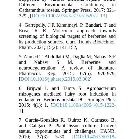
Different Environmental Conditions, in
Catharanthus roseus. Springer Press. 2017; 321-
329 , [
DOI:10.1007/978-3-319-51620-2_13
]
4. Garrepelly, J P, Kiranmayi, P, Bandari, T and
Erva, R R. Molecular approach towards
screening of biological targets of berberine and
its production sources. Curr. Trends Biotechnol.
Pharm. 2021; 15(2): 141-152,
5. Ahmed T, Abdollahi M, Daglia M, Nabavi S F
and Nabavi S M. Berberine and
neurodegeneration: A review of literature.
Pharmacol. Rep. 2015; 67(5): 970-979,
[
DOI:10.1016/j.pharep.2015.03.002
]
6. Brijwal L and Tamta S. Agrobacterium
rhizogenes mediated hairy root induction in
endangered Berberis aristata DC. Springer Plus.
2015; 4(1): 1, [
DOI:10.1186/s40064-015-1222-
1
]
7. García-Gonzáles R, Quiroz K, Carrasco B,
and Caligari P. Plant tissue culture: Current
status, opportunities and challenges. IJANR.
2010; 37(3): 5-30. [
DOI:10.4067/S0718-