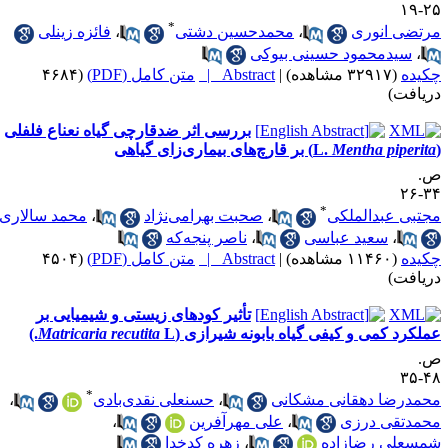
*
ضی انوری
،
محمد‌حسین دشتی
،
فائزه زینلی
،
سید‌محمود حسینی ‌بیوکی
ده
(۳۲۹۱۷ مشاهده)
|
Abstract |
متن کامل (PDF)
(۴۶۸۴
افت)
بررسی اثر ضد‌قارچی گیاه نعناع فلفلی
Mentha piperi
) بر قارچ‌های بیماری‌زای گیاهی
*
بی عبدالملکی
،
صحبت بهرامی‌نژاد
،
محمد سالاری
،
سعید عباسی
،
ناصر پنجه‌که
ده
(۱۱۴۶۰ مشاهده)
|
Abstract |
متن کامل (PDF)
(۴۵۰۴
افت)
تأثیر کودهای زیستی و شیمیایی بر
کرد کمی و کیفی گیاه بابونه شیرازی (
L.)
Matricaria recutita
*
د‌رضا دهقانی مشکانی
،
حسنعلی نقدی‌بادی
،
د‌تقی درزی
،
علی مهرآفرین
،
سعلی رضازاده
،
زهره کدخدا