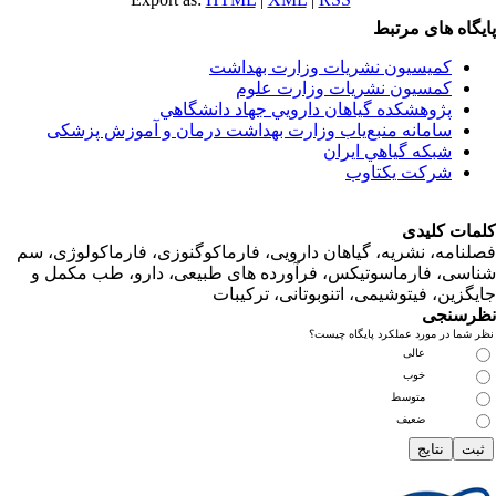
اه های مرتبط
کمیسیون نشریات وزارت بهداشت
کمسیون نشریات وزارت علوم
پژوهشكده گياهان دارويي جهاد دانشگاهي
سامانه منبع‌ياب وزارت بهداشت درمان و آموزش پزشکی
شبكه گياهي ايران
شرکت یکتاوب
ت کلیدی
امه، نشریه، گیاهان دارویی، فارماکوگنوزی، فارماکولوژی، سم
ی، فارماسوتیکس، فرآورده های طبیعی، دارو، طب مکمل و
زین، فیتوشیمی، اتنوبوتانی، ترکیبات
سنجی
ما در مورد عملکرد پایگاه چیست؟
عالی
خوب
متوسط
ضعیف