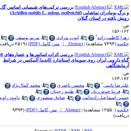
بررسی ترکیب‌های شیمیایی اسانس گل
رگ بومادران تماشایی (
neilreichii
L. subsp.
Achillea nobilis
)
ش یافته در استان گیلان
۱۶
*
ا کاظمی‌زاده
،
ایوب مرادی
،
مریم یوسفی
ده
(۷۴۹۳ مشاهده)
|
Abstract |
متن کامل (PDF)
(۲۵۱۹ دریافت)
بررسی اثرات اسانس‌ها و عصاره‌های 50
ه دارویی ایران روی سویه‌ای استاندارد کاندیدا آلبیکنس در شرایط
ایشگاهی
۱۷
*
رضا نائینی
،
محسن ناصری
،
محمد کمال‌نژاد
،
فریبا خوش‌زبان
،
طیبه رجبیان
،
ن اسماعیل‌زاده‌نامی
،
صادق منصوری
،
داوود زاویه
ده
(۱۲۵۵۰ مشاهده)
|
Abstract |
متن کامل (PDF)
(۹۳۹۳
افت)
Export as:
HTML
|
XML
|
RSS