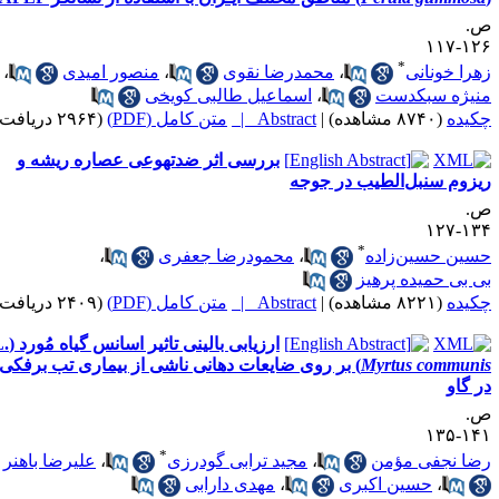
۱۲
*
ا خونانی
،
محمدرضا نقوی
،
منصور امیدی
،
یژه سبکدست
،
اسماعیل طالبی کویخی
ده
(۸۷۴۰ مشاهده)
|
Abstract |
متن کامل (PDF)
(۲۹۶۴ دریافت)
بررسی اثر ضد‌تهوعی عصاره ریشه و
وم سنبل‌الطیب در جوجه
۱۳
*
ن حسین‌زاده
،
محمود‌رضا جعفری
،
بی حمیده پرهیز
ده
(۸۲۲۱ مشاهده)
|
Abstract |
متن کامل (PDF)
(۲۴۰۹ دریافت)
ارزیابی بالینی تاثیر اسانس گیاه مُورد (L.
Myrtus commu
) بر روی ضایعات دهانی ناشی از بیماری تب برفکی
گاو
۱۴
*
 نجفی مؤمن
،
مجید ترابی گودرزی
،
علیرضا باهنر
،
حسین اکبری
،
مهدی دارابی