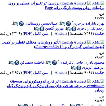
بررسی اثر تغییرات فصلی بر روی
یبات روغن پوست نارنگی رقم Page
*
اد بابازاده درجزی
،
عبدالحسین روستائیان
،
م تقی‌زاد فرید
،
بهروز گلعین
ده
(۷۳۹۶ مشاهده)
|
Abstract |
متن کامل (PDF)
(۲۴۲۶ دریافت)
تأثیر روش‌های مختلف تقطیر بر کمیت و
یت اسانس گیاه برگ بو (
L.)
Laurus nobilis
*
ود نادری حاجی باقرکندی
،
فاطمه سفیدکن
،
اهیم عزیزی
ده
(۹۰۶۴ مشاهده)
|
Abstract |
متن کامل (PDF)
(۲۶۵۷ دریافت)
اثر قارچ اندومیکوریزایی
Glomus
etunica
بر برخی شاخص‌های مورفولوژیک و فیزیولوژیک گیاه
ان
*
فر شریفی
،
مژگان سادات محتشمیان
،