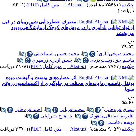
ده
(۳۵۴۸۱ مشاهده)
|
Abstract |
متن کامل (PDF)
(۵۶۰۶
افت)
مصرف عصاره آبی شیرین‌بیان در قبل
تولد توانایی یادآوری را در موش‌های کوچک آزمایشگاهی بهبود
بخشد
*
د صوفی‌آبادی
،
محمد حسین اسماعیلی
،
شم حق‌دوست یزدی
،
حسن اژدری‌زر‌مهری
ده
(۷۷۶۷ مشاهده)
|
Abstract |
متن کامل (PDF)
(۲۸۶۸ دریافت)
اثر عصاره‌های پوست و گوشت میوه
قال تامسون با پایه‌های مختلف در جلوگیری از اکسیداسیون روغن
ا
*
ی قره‌خانی
،
محمد قربانی
،
احمد قره‌خانی
،
رضا صادقی‌ماهونک
،
شاهرخ جبرائیلی
،
سف قاسمی
ده
(۹۰۵۴ مشاهده)
|
Abstract |
متن کامل (PDF)
(۳۳۷۰ دریافت)