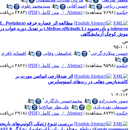
ین ریاحی
،
احمد آقایی
،
سید‌محمد علوی
ده
(۷۶۹۶ مشاهده)
|
Abstract |
متن کامل (PDF)
(۲۴۸۳ دریافت)
مطالعه اثر عصاره خرفه (L.
Portulaca
olera
) و بادرنجبویه (
Melissa officinalis
L.) بر تعدیل‌ دوره‌ خواب‌ در
 ‌کوچک‌ آزمایشگاهی
۱۰
*
ن میلادی‌گرجی
،
عباسعلی وفایی
،
افسانه باقری
ده
(۹۵۹۸ مشاهده)
|
Abstract |
متن کامل (PDF)
(۲۸۲۶ دریافت)
اثر ضد‌قارچی اسانس مورت بر
دیدیازیس دهانی در رت‌های ایمنوساپرس
۱۱
*
ور نجیب‌زاده
،
محمدحسین یادگاری
،
علی نقدی‌بادی
،
علی‌نظر صالح‌نیا
ده
(۸۷۳۲ مشاهده)
|
Abstract |
متن کامل (PDF)
(۲۹۱۸ دریافت)
بررسـی تنـوع ژنتیکی اکوتیپ‌های باریجه
Ferula gummo
) مناطق مختلف ایـران با استفاده از نشانگر AFLP