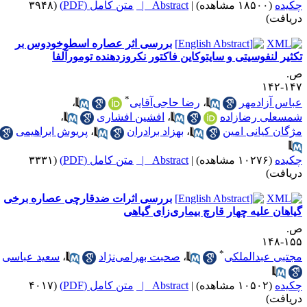
ده
(۱۸۵۰۰ مشاهده)
|
Abstract |
متن کامل (PDF)
(۳۹۴۸
افت)
بررسی اثر عصاره اسطوخودوس بر
یر لنفوسیتی و سایتوکاین فاکتور نکروزدهنده تومورآلفا
۱۴
*
س آزادمهر
،
رضا حاجی‌آقایی
،
سعلی رضازاده
،
افشین افشاری
،
ان کیانی امین
،
بهزاد برادران
،
پریوش ابراهیمی
ده
(۱۰۲۷۶ مشاهده)
|
Abstract |
متن کامل (PDF)
(۳۳۳۱
افت)
بررسی اثرات ضد‌قارچی عصاره برخی
هان علیه چهار قارچ بیماری‌زای گیاهی
۱۵
*
بی عبدالملکی
،
صحبت بهرامی‌نژاد
،
سعید عباسی
ده
(۱۰۵۰۲ مشاهده)
|
Abstract |
متن کامل (PDF)
(۴۰۱۷
افت)