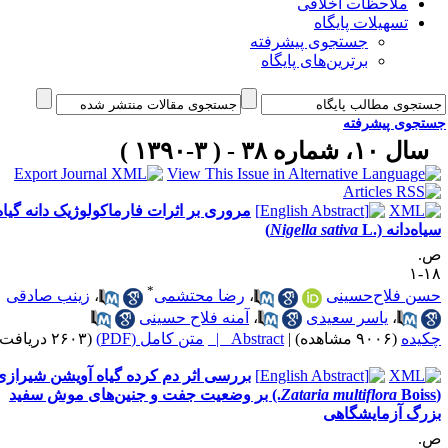
ملاحظات اخلاقی
تسهیلات پایگاه
جستجوی پیشرفته
برترین‌های پایگاه
جوی پیشرفته
 ۱۰، شماره ۳۸ - ( ۳-۱۳۹۰ )
مروری بر اثرات فارماکولوژیک دانه گیاه
ه‌دانه (.
L)
Nigella sativa
*
 فلاح‌حسینی
،
رضا محتشمی
،
زینب صادقی
،
یاسر سعیدی
،
آمنه فلاح حسینی
ده
(۹۰۰۶ مشاهده)
|
Abstract |
متن کامل (PDF)
(۲۶۰۳ دریافت)
بررسی اثر دم کرده گیاه آویشن شیرازی
Zataria multiflora
Boiss.) بر وضعیت جفت و جنین‌های موش سفید
گ آزمایشگاهی