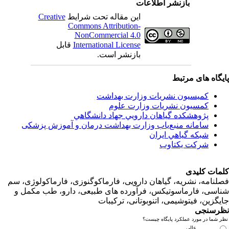
بازنشر اطلاعات
این مقاله تحت شرایط
Creative
Commons Attribution-
NonCommercial 4.0
International License
قابل
بازنشر است.
اه های مرتبط
کمیسیون نشریات وزارت بهداشت
کمسیون نشریات وزارت علوم
پژوهشكده گياهان دارويي جهاد دانشگاهي
سامانه منبع‌ياب وزارت بهداشت درمان و آموزش پزشکی
شبكه گياهي ايران
شرکت یکتاوب
ت کلیدی
امه، نشریه، گیاهان دارویی، فارماکوگنوزی، فارماکولوژی، سم
ی، فارماسوتیکس، فرآورده های طبیعی، دارو، طب مکمل و
زین، فیتوشیمی، اتنوبوتانی، ترکیبات
سنجی
ما در مورد عملکرد پایگاه چیست؟
عالی