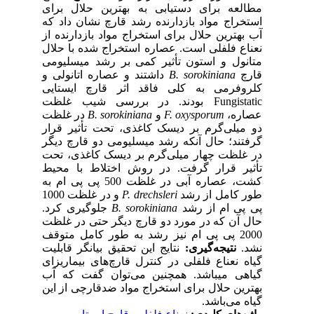
مطالعه برای دستیابی به بهترین حلال برای
استخراج مواد بازدارنده رشد قارچ نشان داد که
آب بهترین حلال برای استخراج مواد بازدارنده از
نعناع فلفلی است. عصاره استخراج شده با حلال
متانول و استون‌ تأثیر کمی بر رشد میسلیومی
قارچ‌
B. sorokiniana
داشتند و عصاره اتانولی و
کلروفرمی به کلی فاقد اثر قارچ ایستایی
Fungistatic بودند. در بررسی شیب غلظت
عصاره،
F. oxysporum
و
B. sorokiniana
در غلظت
دو میلی‌گرم بر دیسک کاغذی، تحت تأثیر قرار
گرفتند؛ حال آنکه رشد میسلیومی دو قارچ دیگر
در غلظت چهار میلی‌گرم بر دیسک کاغذی، تحت
تأثیر قرار گرفت. در روش اختلاط با محیط
کشت، عصاره آبی در غلظت 500 پی پی ام به
طور کامل از رشد
P. drechsleri
و در غلظت 1000
پی پی ام از رشد‌
B. sorokiniana
جلوگیری کرد.
حال آن که در مورد دو قارچ دیگر حتی در غلظت
2000 پی پی ام نیز رشد به طور کامل متوقف
نشد.
نتیجه‌گیری:
نتایج این تحقیق بیانگر قابلیت
گیاه نعناع فلفلی در کنترل قارچ‌های بیماریزای
گیاهی می‏باشد. همچنین می‌توان گفت که آب
بهترین حلال برای استخراج مواد ضد‌قارچی از این
گیاه می‌باشد.