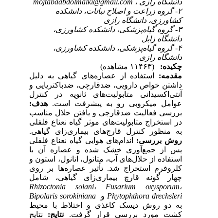
دانشگاه رازی ،
mojtabaabdolmalki@gmail.com
۲- گروه زراعت و اصلاح نباتات، دانشکده
کشاورزی، دانشگاه رازی
۳- گروه گیاه‌پزشکی، دانشکده کشاورزی،
دانشگاه زابل
۴- گروه گیاه‌پزشکی، دانشکده کشاورزی،
دانشگاه رازی
چکیده:
(۱۱۴۶۳ مشاهده)
مقدمه:
استفاده از عصاره‌های گیاهی به دلیل
داشتن خواص دارویی، ضد‌قارچی، ضد‌باکتریایی و
آنتی‌اکسیدانی متابولیت‌های ثانویه در کنترل
عوامل میکروبی رو به پیشرفت است.
هدف:
بررسی فعالیت ضد‌قارچی و یافتن حلال مناسب
در استخراج متابولیت‌های موثر گیاه نعناع فلفلی
به منظور کنترل قارچ‌های بیماری‌زای گیاهی.
روش بررسی:
اندام‌های هوایی گیاه نعناع فلفلی
پس از جمع‌آوری خشک شده و عصاره آن با
استفاده از حلال‌های آب، متانول، اتانول، استون و
کلروفرم استخراج شد. تأثیر عصاره‌ها بر روی
چهار گونه قارچ بیماری‌زای گیاهی، شامل
Rhizoctonia solani
،
Fusarium oxysporum
،
Phytophthora drechsleri
و
Bipolaris sorokiniana
به دو روش دیسک کاغذی و اختلاط با محیط
کشت مورد بررسی قرار گرفت.
نتایج:
نتایج