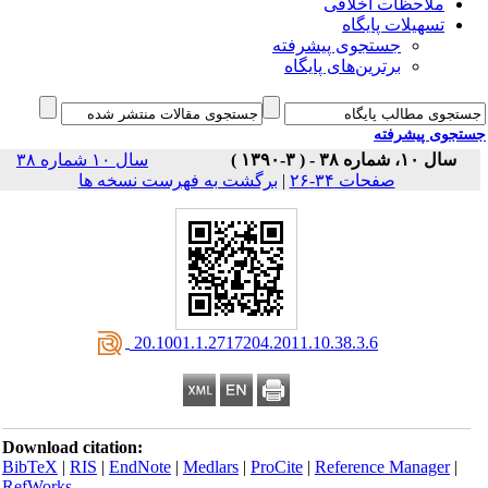
ملاحظات اخلاقی
تسهیلات پایگاه
جستجوی پیشرفته
برترین‌های پایگاه
جوی پیشرفته
سال ۱۰، شماره ۳۸ - ( ۳-۱۳۹۰ )
سال ۱۰ شماره ۳۸
صفحات ۳۴-۲۶
|
برگشت به فهرست نسخه ها
‎ 20.1001.1.2717204.2011.10.38.3.6
Download citation:
BibTeX
|
RIS
|
EndNote
|
Medlars
|
ProCite
|
Reference Manager
|
RefWorks