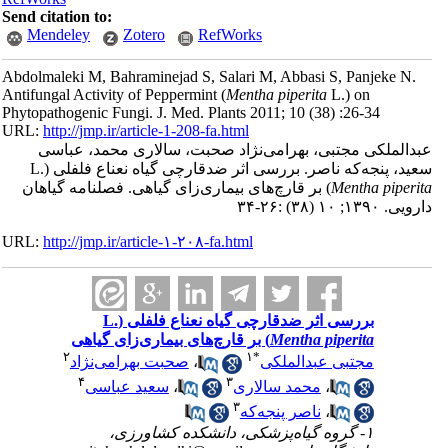
Send citation to:
Mendeley
Zotero
RefWorks
Abdolmaleki M, Bahraminejad S, Salari M, Abbasi S, Panjeke N.
Antifungal Activity of Peppermint (
Mentha piperita
L.) on
Phytopathogenic Fungi. J. Med. Plants 2011; 10 (38) :26-34
URL:
http://jmp.ir/article-1-208-fa.html
دالملکی مجتبی، بهرامی‌نژاد صحبت، سالاری محمد، عباسی
ید، پنجه‌که ناصر. بررسی اثر ضد‌قارچی گیاه نعناع فلفلی (L.
Mentha piperi
) بر قارچ‌های بیماری‌زای گیاهی. فصلنامه گياهان
ی. ۱۳۹۰; ۱۰ (۳۸) :۲۶-۳۴
URL:
http://jmp.ir/article-۱-۲۰۸-fa.html
بررسی اثر ضد‌قارچی گیاه نعناع فلفلی (L.
Mentha piperita
) بر قارچ‌های بیماری‌زای گیاهی
۲
۱
*
مجتبی عبدالملکی
،
صحبت بهرامی‌نژاد
۴
۳
،
محمد سالاری
،
سعید عباسی
۳
،
ناصر پنجه‌که
۱- گروه گیاه‌پزشکی، دانشکده کشاورزی،