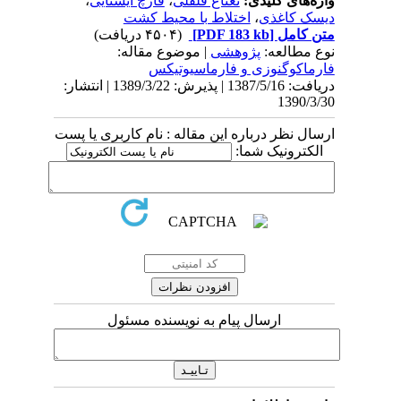
واژه‌های کلیدی:
نعناع فلفلی
،
قارچ ایستایی
،
دیسک کاغذی
،
اختلاط با محیط کشت
متن کامل
[PDF 183 kb]
(۴۵۰۴ دریافت)
نوع مطالعه:
پژوهشی
| موضوع مقاله:
فارماكوگنوزی و فارماسيوتيكس
دریافت: 1387/5/16 | پذیرش: 1389/3/22 | انتشار:
1390/3/30
ارسال نظر درباره این مقاله : نام کاربری یا پست
الکترونیک شما:
ارسال پیام به نویسنده مسئول