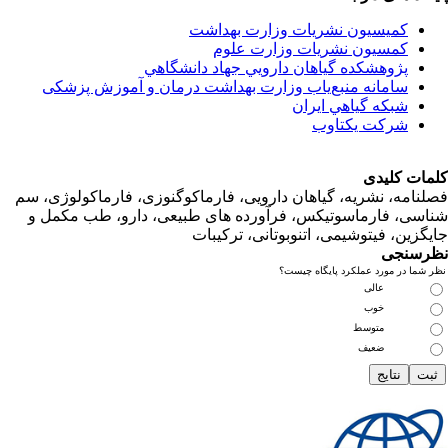
کمیسیون نشریات وزارت بهداشت
کمسیون نشریات وزارت علوم
پژوهشكده گياهان دارويي جهاد دانشگاهي
سامانه منبع‌ياب وزارت بهداشت درمان و آموزش پزشکی
شبكه گياهي ايران
شرکت یکتاوب
ت کلیدی
امه، نشریه، گیاهان دارویی، فارماکوگنوزی، فارماکولوژی، سم
ی، فارماسوتیکس، فرآورده های طبیعی، دارو، طب مکمل و
زین، فیتوشیمی، اتنوبوتانی، ترکیبات
سنجی
ما در مورد عملکرد پایگاه چیست؟
عالی
خوب
متوسط
ضعیف