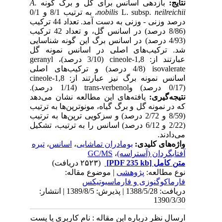
نتایج:
بازدهی اسانس برای گل و برگ گونه‌
A.
neilreichii
L. subsp.
nobilis
، به ترتیب 8/1 و 0/1
‌درصد وزنی - وزنی به‌ دست آمد. تعداد 44 ترکیب
(8/86 درصد) در اسانس گل، و تعداد 42 ترکیب
(4/93 درصد) در اسانس برگ این گونه شناسایی
شد. ترکیب‌های اصلی در اسانس نمونه گل
عبارتند از: 1,8-cineole (3/10 درصد)، geranyl
isovalerate (4/8 درصد) و ترکیب‌های اصلی
اسانس نمونه‌ برگ نیز عبارتند از: 1,8-cineole
(0/17 درصد) وtrans-verbenol (1/14 درصد).
نتیجه‌گیری:
یافته‌های این مطالعه نشان می‌دهد
که در نمونه‌ گل و برگ گیاه، مونوترپن‌ها به ترتیب
(8/59 و 2/72 درصد) و سزکویی ترپن‌ها به ترتیب
(2/22 و 6/12 درصد) اسانس را به ترتیب، تشکیل
می‌دادند.
واژه‌های کلیدی:
بومادران تماشایی
،
اسانس
،
تیره
آفتابگردان (آستراسه)
،
GC/MS
متن کامل
[PDF 235 kb]
(۲۵۲۳ دریافت)
نوع مطالعه:
پژوهشی
| موضوع مقاله:
فارماكوگنوزی و فارماسيوتيكس
دریافت: 1388/5/28 | پذیرش: 1389/8/5 | انتشار:
1390/3/30
ارسال نظر درباره این مقاله : نام کاربری یا پست