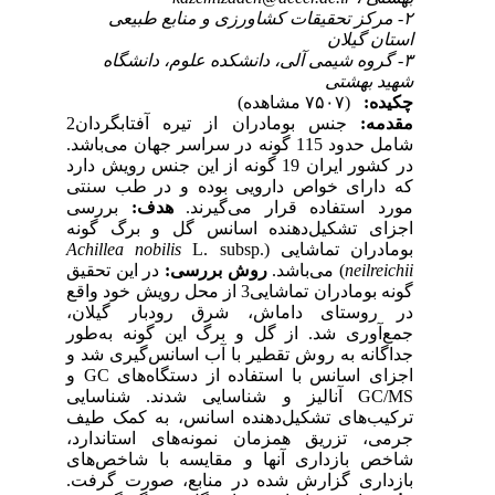
۲- مرکز تحقیقات کشاورزی و منابع طبیعی
استان گیلان
۳- گروه شیمی آلی، دانشکده علوم، دانشگاه
شهید بهشتی
چکیده:
(۷۵۰۷ مشاهده)
مقدمه:
جنس بومادران از تیره آفتابگردان2
شامل حدود 115 گونه در سراسر جهان می‌باشد.
در کشور ایران 19 گونه از این جنس رویش دارد
که دارای خواص دارویی بوده و در طب سنتی
مورد استفاده قرار می‌گیرند.
هدف:
بررسی
اجزای تشکیل‌دهنده‌ اسانس گل‌ و برگ گونه‌‌
بومادران تماشایی (
L. subsp.
Achillea nobilis
neilreichii
) می‌باشد.
روش بررسی:
در این تحقیق
گونه بومادران تماشایی3 از محل رویش خود واقع
در روستای داماش، شرق رودبار گیلان،
جمع‌آوری شد. از گل و برگ این گونه به‌طور
جداگانه به روش تقطیر با آب اسانس‌گیری شد و
اجزای اسانس با استفاده از دستگاه‌های GC و
GC/MS آنالیز و شناسایی شدند. شناسایی
ترکیب‌های تشکیل‌دهنده‌ اسانس، به کمک طیف
جرمی، تزریق همزمان نمونه‌های استاندارد،
شاخص بازداری آنها و مقایسه با شاخص‌های
بازداری گزارش شده در منابع، صورت گرفت.