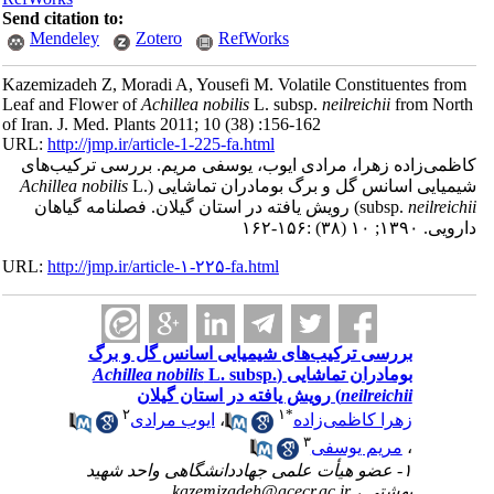
Send citation to:
Mendeley
Zotero
RefWorks
Kazemizadeh Z, Moradi A, Yousefi M. Volatile Constituentes from
Leaf and Flower of
Achillea nobilis
L. subsp.
neilreichii
from Nort
of Iran. J. Med. Plants 2011; 10 (38) :156-162
URL:
http://jmp.ir/article-1-225-fa.html
ظمی‌زاده زهرا، مرادی ایوب، یوسفی مریم. بررسی ترکیب‌های
میایی اسانس گل و برگ بومادران تماشایی (
L.
Achillea nobilis
neilreich
subsp.
) رویش یافته در استان گیلان. فصلنامه گياهان
ی. ۱۳۹۰; ۱۰ (۳۸) :۱۵۶-۱۶۲
URL:
http://jmp.ir/article-۱-۲۲۵-fa.html
بررسی ترکیب‌های شیمیایی اسانس گل و برگ
بومادران تماشایی (
L. subsp.
Achillea nobilis
neilreichii
) رویش یافته در استان گیلان
۲
۱
*
زهرا کاظمی‌زاده
،
ایوب مرادی
۳
،
مریم یوسفی
۱- عضو هیأت علمی جهاددانشگاهی واحد شهید
بهشتی ،
kazemizadeh@acecr.ac.ir