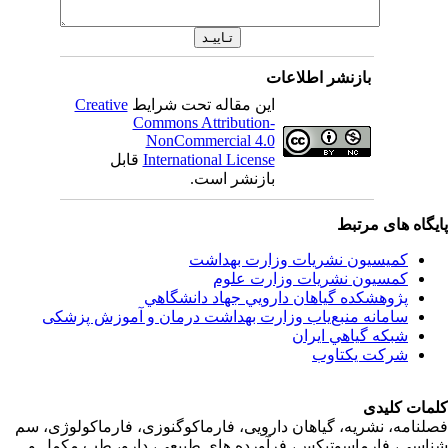
بازنشر اطلاعات
Creative
این مقاله تحت شرایط
Commons Attribution-
NonCommercial 4.0
قابل
International License
بازنشر است.
اه های مرتبط
کمیسیون نشریات وزارت بهداشت
کمسیون نشریات وزارت علوم
پژوهشكده گياهان دارويي جهاد دانشگاهي
سامانه منبع‌ياب وزارت بهداشت درمان و آموزش پزشکی
شبكه گياهي ايران
شرکت یکتاوب
ت کلیدی
امه، نشریه، گیاهان دارویی، فارماکوگنوزی، فارماکولوژی، سم
ی، فارماسوتیکس، فرآورده های طبیعی، دارو، طب مکمل و