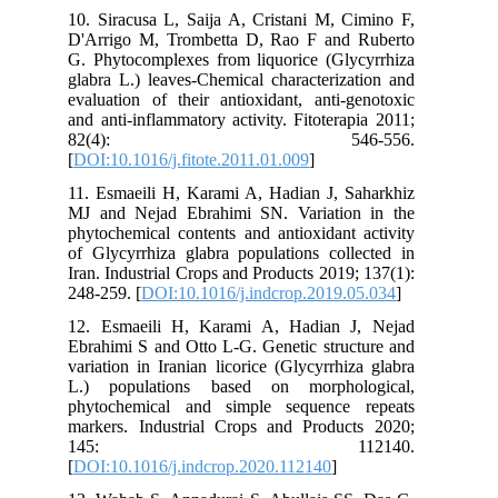
10. Siracusa L, Saija A, Cristani M, Cimino F,
D'Arrigo M, Trombetta D, Rao F and Ruberto
G. Phytocomplexes from liquorice (Glycyrrhiza
glabra L.) leaves-Chemical characterization and
evaluation of their antioxidant, anti-genotoxic
and anti-inflammatory activity. Fitoterapia 2011;
82(4): 546-556.
[
DOI:10.1016/j.fitote.2011.01.009
]
11. Esmaeili H, Karami A, Hadian J, Saharkhiz
MJ and Nejad Ebrahimi SN. Variation in the
phytochemical contents and antioxidant activity
of Glycyrrhiza glabra populations collected in
Iran. Industrial Crops and Products 2019; 137(1):
248-259. [
DOI:10.1016/j.indcrop.2019.05.034
]
12. Esmaeili H, Karami A, Hadian J, Nejad
Ebrahimi S and Otto L-G. Genetic structure and
variation in Iranian licorice (Glycyrrhiza glabra
L.) populations based on morphological,
phytochemical and simple sequence repeats
markers. Industrial Crops and Products 2020;
145: 112140.
[
DOI:10.1016/j.indcrop.2020.112140
]