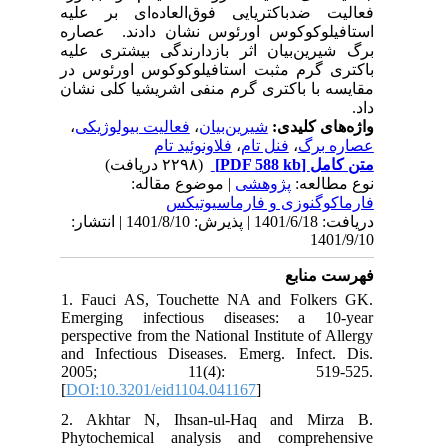
فعالیت ضدباکتریایی فوق‌العاده‌ای بر علیه
استافیلوکوکوس اورئوس نشان دادند. ‌ عصاره
برگ شیرین‌بیان اثر بازدارندگی بیشتری علیه
باکتری گرم مثبت استافیلوکوکوس اورئوس در
مقایسه با باکتری گرم منفی اشریشیا کلی نشان
داد.
،
فعالیت بیولوژیکی
،
شیرین‌بیان
واژه‌های کلیدی:
فلاونوئید تام
،
فنل تام
،
عصاره برگ
(۲۲۹۸ دریافت)
[PDF 588 kb]
متن کامل
نوع مطالعه:
پژوهشی
| موضوع مقاله:
فارماكوگنوزی و فارماسيوتيكس
دریافت: 1401/6/18 | پذیرش: 1401/8/10 | انتشار:
1401/9/10
فهرست منابع
1. Fauci AS, Touchette NA and Folkers GK.
Emerging infectious diseases: a 10-year
perspective from the National Institute of Allergy
and Infectious Diseases. Emerg. Infect. Dis.
2005; 11(4): 519-525.
[
DOI:10.3201/eid1104.041167
]
2. Akhtar N, Ihsan-ul-Haq and Mirza B.
Phytochemical analysis and comprehensive