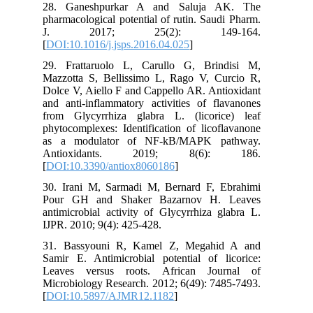
28. Ganeshpurkar A and Saluja AK. The
pharmacological potential of rutin. Saudi Pharm.
J. 2017; 25(2): 149-164.
[
DOI:10.1016/j.jsps.2016.04.025
]
29. Frattaruolo L, Carullo G, Brindisi M,
Mazzotta S, Bellissimo L, Rago V, Curcio R,
Dolce V, Aiello F and Cappello AR. Antioxidant
and anti-inflammatory activities of flavanones
from Glycyrrhiza glabra L. (licorice) leaf
phytocomplexes: Identification of licoflavanone
as a modulator of NF-kB/MAPK pathway.
Antioxidants. 2019; 8(6): 186.
[
DOI:10.3390/antiox8060186
]
30. Irani M, Sarmadi M, Bernard F, Ebrahimi
Pour GH and Shaker Bazarnov H. Leaves
antimicrobial activity of Glycyrrhiza glabra L.
IJPR. 2010; 9(4): 425-428.
31. Bassyouni R, Kamel Z, Megahid A and
Samir E. Antimicrobial potential of licorice:
Leaves versus roots. African Journal of
Microbiology Research. 2012; 6(49): 7485-7493.
[
DOI:10.5897/AJMR12.1182
]