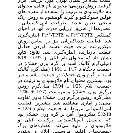
کشت شده در شمال تهران مورد بررسی قرار
گرفتند.
روش بررسی:
محتوای تام فنلی، محتوای
تام فلاونوئیدی به ترتیب با استفاده از معرف‌های
فولین سیوکالتیو و کلرید آلومینیوم به روش رنگ
سنجی تعیین شدند. ظرفیت آنتی‌اکسیدانی
عصاره‌ها از طریق ارزیابی قدرت آنها در احیای
2+
3+
کمپلکس Fe
-TPTZ به Fe
-TPTZ اندازه‌گیری
شد. فعالیت ضدباکتریایی نیز بر اساس روش
میکرورقت براث جهت بدست آوردن حداقل
غلظت بازدارنده اندازه‌گیری شد.
نتایج:
نتایج
نشان داد که محتوای تام فنلی از 0/33 ± 6/18
(میلی‌گرم گالیک اسید بر گرم وزن خشک) در
جمعیت باجگاه تا 1/17 ± 14/91 (میلی‌گرم گالیک
اسید بر گرم وزن خشک) در جمعیت ایلام متغیر
بود. بیشترین محتوای تام فلاونوئیدی به ترتیب در
جمعیت ایلام (1/25 ± 17/04 میلی‌گرم روتین
برگرم وزن خشک) و مروست (1/77 ± 15/06
میلی‌گرم روتین برگرم وزن خشک) بدون تفاوت
معنی‌دار آماری مشاهده شد. بیشترین فعالیت
آنتی‌اکسیدانی مربوط به جمعیت ایلام (12/61 ±
532/18 میکرومول آهن بر گرم وزن خشک) بود
که پتانسیل آنتی‌اکسیدانی ترکیبات فنلی و
فلاونوئیدی را تأیید می‌کند. عصاره‌های برگ
جمعیت‌های اقلید، مروست، ایلام و بجنورد