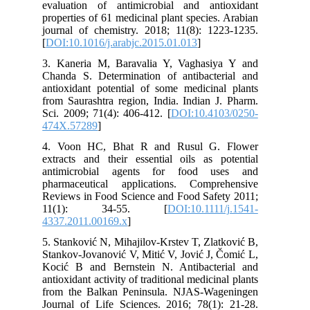
evaluation of antimicrobial and antioxidant
properties of 61 medicinal plant species. Arabian
journal of chemistry. 2018; 11(8): 1223-1235.
[
DOI:10.1016/j.arabjc.2015.01.013
]
3. Kaneria M, Baravalia Y, Vaghasiya Y and
Chanda S. Determination of antibacterial and
antioxidant potential of some medicinal plants
from Saurashtra region, India. Indian J. Pharm.
Sci. 2009; 71(4): 406-412. [
DOI:10.4103/0250-
474X.57289
]
4. Voon HC, Bhat R and Rusul G. Flower
extracts and their essential oils as potential
antimicrobial agents for food uses and
pharmaceutical applications. Comprehensive
Reviews in Food Science and Food Safety 2011;
11(1): 34-55. [
DOI:10.1111/j.1541-
4337.2011.00169.x
]
5. Stanković N, Mihajilov-Krstev T, Zlatković B,
Stankov-Jovanović V, Mitić V, Jović J, Čomić L,
Kocić B and Bernstein N. Antibacterial and
antioxidant activity of traditional medicinal plants
from the Balkan Peninsula. NJAS-Wageningen
Journal of Life Sciences. 2016; 78(1): 21-28.