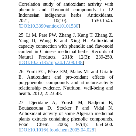
Correlation study of antioxidant activity with
phenolic and flavonoid compounds in 12
Indonesian indigenous herbs. Antioxidants.
2021; 10(10): 1530-1545.
[
DOI:10.3390/antiox10101530
]
25. Li M, Pare PW, Zhang J, Kang T, Zhang Z,
Yang D, Wang K and Xing H. Antioxidant
capacity connection with phenolic and flavonoid
content in Chinese medicinal herbs. Records of
Natural Products. 2018; 12(3): 239-250.
[
DOI:10.25135/rnp.24.17.08.138
]
26. Yordi EG, Pérez EM, Matos MJ and Uriarte
E. Antioxidant and pro-oxidant effects of
polyphenolic compounds and structure-activity
relationship evidence. Nutrition, well-being and
health. 2012; 2: 23-48.
27. Djeridane A, Yousfi M, Nadjemi B,
Boutassouna D, Stocker P and Vidal N.
Antioxidant activity of some Algerian medicinal
plants extracts containing phenolic compounds.
Food Chem. 2006; 97(4): 654-660.
[
DOI:10.1016/j.foodchem.2005.04.028
]