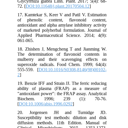
Glycyrrhiza glabra Linn. Plant. 2017; 5(4): 68-
72. [
DOI:10.11648/j.plant.20170504.12
]
17. Kamtekar S, Keer V and Patil V. Estimation
of phenolic content, flavonoid content,
antioxidant and alpha amylase inhibitory activity
of marketed polyherbal formulation. Journal of
Applied Pharmaceutical Science. 2014; 4(9):
061-065.
18. Zhishen J, Mengcheng T and Jianming W.
The determination of flavonoid contents in
mulberry and their scavenging effects on
superoxide radicals. Food Chem. 1999; 64(4):
555-559. [
DOI:10.1016/S0308-8146(98)00102-
2
]
19. Benzie IFF and Strain JJ. The ferric reducing
ability of plasma (FRAP) as a measure of
"antioxidant power": the FRAP assay. Analytical
Biochem. 1996; 239 (1): 70-76.
[
DOI:10.1006/abio.1996.0292
]
20. Jorgensen JH and Turnidge JD.
Susceptibility test methods: dilution and disk
diffusion methods. 11th Edition. Manual of
Clinical Microbiology. 2015, 1253-1273.