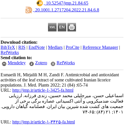
‎ 10.52547/jmp.21.84.65
‎ 20.1001.1.2717204.2022.21.84.6.8
Download citation:
BibTeX
|
RIS
|
EndNote
|
Medlars
|
ProCite
|
Reference Manager
|
RefWorks
Send citation to:
Mendeley
Zotero
RefWorks
Esmaeili H, Mirjalili M H, Zandi F. Antimicrobial and antioxidant
activities of the leaf extract of some cultivated Iranian licorice
populations. J. Med. Plants 2022; 21 (84) :65-74
URL:
http://jmp.ir/article-1-3425-fa.html
ماعیلی حسن، میرجلیلی محمد حسین، زندی فرزانه. ارزیابی
الیت ضدمیکروبی و آنتی‌ اکسیدانی عصاره برگی برخی از
معیت‌ های کشت شده شیرین‌ بیان ایران. فصلنامه گياهان دارویی
۱۴۰۱; ۲۱ (۸۴) :
URL:
http://jmp.ir/article-۱-۳۴۲۵-fa.html