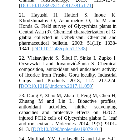
[
DOI:10.1128/9781555817381.ch71
]
21. Hayashi H, Hattori S, Inoue K,
Khodzhimatov O, Ashurmetov O, Ito M and
Honda G. Field survey of Glycyrrhiza plants in
Central Asia (3). Chemical characterization of G.
glabra collected in Uzbekistan. Chemical and
pharmaceutical bulletin. 2003; 51(11): 1338-
1340. [
DOI:10.1248/cpb.51.1338
]
22. Vlaisavljević S, Šibul F, Sinka I, Zupko I,
Ocsovszki I and Jovanović-Šanta S. Chemical
composition, antioxidant and anticancer activity
of licorice from Fruska Gora locality. Industrial
Crops and Products 2018; 112: 217-224.
[
DOI:10.1016/j.indcrop.2017.11.050
]
23. Dong Y, Zhao M, Zhao T, Feng M, Chen H,
Zhuang M and Lin L. Bioactive profiles,
antioxidant activities, nitrite scavenging
capacities and protective effects on H2O2-
injured PC12 cells of Glycyrrhiza glabra L. leaf
and root extracts. Molecules. 2014; 19(7): 9101-
9113. [
DOI:10.3390/molecules19079101
]
24. Muflihah YM, Gollavelli G and Ling Y-C.