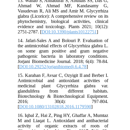
13. Wahab S, Annadurai S, Abullais SS, Das G,
Ahmad W, Ahmad MF, Kandasamy G,
Vasudevan R, Ali MS and Amir M. Glycyrrhiza
glabra (Licorice): A comprehensive review on its
phytochemistry, biological activities, clinical
evidence and toxicology. Plants 2021; 10(12):
2751-2787. [
DOI:10.3390/plants10122751
]
14. Jafari-Sales A and Bolouri P. Evaluation of
the antimicrobial effects of Glycyrrhiza glabra L.
on some gram positive and gram negative
pathogenic bacteria in laboratory conditions.
Jorjani Biomedicine Journal. 2018; 6(4): 78-84.
[
DOI:10.29252/jorjanibiomedj.6.4.78
]
15. Karahan F, Avsar C, Ozyigit II and Berber I.
Antimicrobial and antioxidant activities of
medicinal plant Glycyrrhiza glabra var.
glandulifera from different habitats.
Biotechnology & Biotechnological Equipment.
2016; 30(4): 797-804.
[
DOI:10.1080/13102818.2016.1179590
]
16. Iqbal Z, Hai Z, Ping HY, Ghaffar A, Mumtaz
M and Liaqat L. Antioxidant and antibacterial
activity of organic extracts of roots of