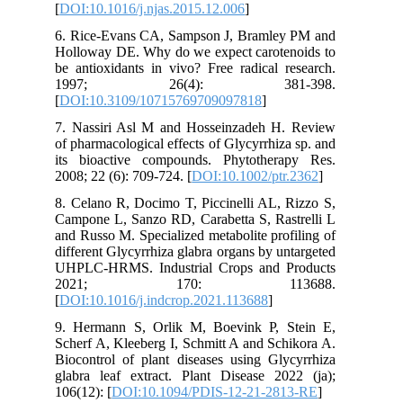
[
DOI:10.1016/j.njas.2015.12.006
]
6. Rice-Evans CA, Sampson J, Bramley PM and
Holloway DE. Why do we expect carotenoids to
be antioxidants in vivo? Free radical research.
1997; 26(4): 381-398.
[
DOI:10.3109/10715769709097818
]
7. Nassiri Asl M and Hosseinzadeh H. Review
of pharmacological effects of Glycyrrhiza sp. and
its bioactive compounds. Phytotherapy Res.
2008; 22 (6): 709-724. [
DOI:10.1002/ptr.2362
]
8. Celano R, Docimo T, Piccinelli AL, Rizzo S,
Campone L, Sanzo RD, Carabetta S, Rastrelli L
and Russo M. Specialized metabolite profiling of
different Glycyrrhiza glabra organs by untargeted
UHPLC-HRMS. Industrial Crops and Products
2021; 170: 113688.
[
DOI:10.1016/j.indcrop.2021.113688
]
9. Hermann S, Orlik M, Boevink P, Stein E,
Scherf A, Kleeberg I, Schmitt A and Schikora A.
Biocontrol of plant diseases using Glycyrrhiza
glabra leaf extract. Plant Disease 2022 (ja);
106(12): [
DOI:10.1094/PDIS-12-21-2813-RE
]