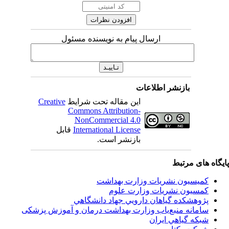
ارسال پیام به نویسنده مسئول
بازنشر اطلاعات
Creative
این مقاله تحت شرایط
Commons Attribution-
NonCommercial 4.0
قابل
International License
بازنشر است.
اه های مرتبط
کمیسیون نشریات وزارت بهداشت
کمسیون نشریات وزارت علوم
پژوهشكده گياهان دارويي جهاد دانشگاهي
سامانه منبع‌ياب وزارت بهداشت درمان و آموزش پزشکی
شبكه گياهي ايران