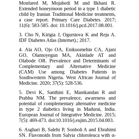
Monfared M, Mojahedi M and Ilkhani R.
Extended honeymoon period in a type 1 diabetic
child by Iranian Traditional Medicine treatments,
a case report. Primary Care Diabetes. 2017;
11(6): 583-585. doi: 10.1016/j.pcd.2017.08.001.
3. Cho N, Kirigia J, Ogurstova K and Reja A.
IDF Diabetes Atlas (Internet).; 2017.
4. Ala AO, Ojo OA, Enikuomehin CA, Ajani
GO, Olamoyegun MA, Akinlade AT and
Olabode OR. Prevalence and Determinants of
Complementary and Alternative Medicine
(CAM) Use among Diabetes Patients in
Southwestern Nigeria. West African Journal of
Medicine. 2020; 37(5): 528-536.
5. Devi K, Santhini E, Manikandan R and
Prabhu NM. The prevalence, awareness and
potential of complementary alternative medicine
in type 2 diabetics living in Madurai, India.
European Journal of Integrative Medicine. 2015;
7(5): 469-473. doi:10.1016/j.eujim.2015.04.003.
6. Asghari B, Salehi P, Sonboli A and Ebrahimi
SN. Flavonoids from Salvia chloroleuca with α-