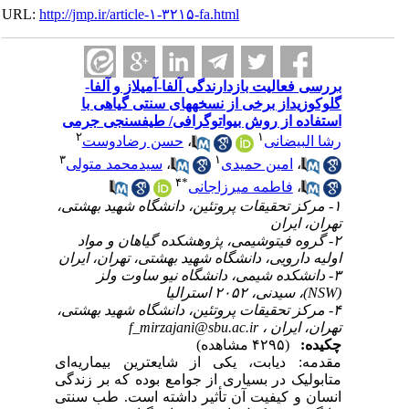
URL:
http://jmp.ir/article-۱-۳۲۱۵-fa.html
بررسی فعالیت بازدارندگی آلفا-آمیلاز و آلفا-
گلوکوزیداز برخی از نسخه‎های سنتی گیاهی با
استفاده از روش بیواتوگرافی/ طیف‎سنجی جرمی
۲
۱
حسن رضادوست
،
رشا البیضانی
۳
۱
سیدمحمد متولی
،
امین حمیدی
،
۴
*
فاطمه میرزاجانی
،
۱- مرکز تحقیقات پروتئین، دانشگاه شهید بهشتی،
تهران، ایران
۲- گروه فیتوشیمی، پژوهشکده گیاهان و مواد
اولیه دارویی، دانشگاه شهید بهشتی، تهران، ایران
۳- دانشکده شیمی، دانشگاه نیو ساوت ولز
(NSW)، سیدنی، ۲۰۵۲ استرالیا
۴- مرکز تحقیقات پروتئین، دانشگاه شهید بهشتی،
f_mirzajani@sbu.ac.ir
تهران، ایران ،
چکیده:
(۴۲۹۵ مشاهده)
مقدمه: دیابت، یکی از شایعترین بیماریه‌ای
متابولیک در بسیاری از جوامع بوده که بر زندگی
انسان و کیفیت آن تأثیر داشته است. طب سنتی