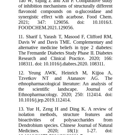
Tao W, Yajing Z and Xin P. Comparative study
of inhibition mechanisms of structurally different
flavonoid compounds on α-glucosidase and
synergistic effect with acarbose. Food Chem.
2021; 347: 129056. doi: 10.1016/J.
FOODCHEM.2021.129056.
11. Sharif I, Yarash T, Masood F, Clifford RM,
Davis W and Davis TME. Complementary and
alternative medicine beliefs in type 2 diabetes:
The Fremantle Diabetes Study Phase II. Diabetes
Research and Clinical Practice. 2020; 166:
108311. doi: 10.1016/j.diabres.2020. 108311.
12. Yeung AWK, Heinrich M, Kijjoa A,
Tzvetkov NT and Atanasov AG. The
ethnopharmacological literature: An analysis of
the scientific landscape. Journal of
Ethnopharmacology. 2020; 250: 112414. doi:
10.1016/j.jep.2019.112414.
13. Yue H, Zeng H and Ding K. A review of
isolation methods, structure features and
bioactivities of polysaccharides from
Dendrobium species. Chinese Journal of Natural
Medicines. 2020; 18(1): 1-27. doi: