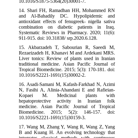
10.1016/S1875-5364(20)30001-7.
14. Shari FH, Ramadhan HH, Mohammed RN
and Al-Bahadily DC. Hypolipidemic and
antioxidant effects of fenugreek- nigella sativa
combination on diabetic patients in Iraq.
Systematic Reviews in Pharmacy. 2020; 11(6):
911-915. doi: 10.31838/ srp.2020.6.128.
15. Akbarzadeh T, Sabourian R, Saeedi M,
Rezaeizadeh H, Khanavi M and Ardekani MRS.
Liver tonics: Review of plants used in Iranian
traditional medicine. Asian Pacific Journal of
Tropical Biomedicine. 2015; 5(3): 170-181. doi:
10.1016/S2221-1691(15)30002-2.
16. Asadi-Samani M, Kafash-Farkhad N, Azimi
N, Fasihi A, Alinia-Ahandani E and Rafieian-
Kopaei M. Medicinal plants with
hepatoprotective activity in Iranian folk
medicine. Asian Pacific Journal of Tropical
Biomedicine. 2015; 5(2): 146-157. doi:
10.1016/S2221-1691(15)30159-3.
17. Wang M, Zhang Y, Wang R, Wang Z, Yang
B and Kuang H. An evolving technology that
integrates classical methods with continuous