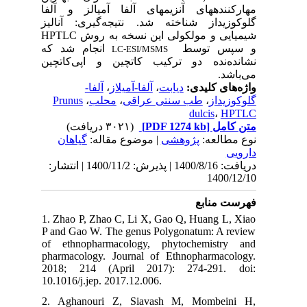
مهارکنندههای آنزیمهای آلفا آمیالز و آلفا
گلوکوزیداز شناخته شد. نتیجه‌گیری: آنالیز
شیمیایی و مولکولی این نسخه به روش HPTLC
و سپس توسط
انجام شد که
LC-ESI/MSMS
نشانده‌نده دو ترکیب کاتچین و اپی‌کاتچین
می‌باشد.
آلفا-
،
آلفا-آمیلاز
،
دیابت
واژه‌های کلیدی:
Prunus
،
محلب
،
طب سنتی عراقی
،
گلوکوزیداز
dulcis
،
HPTLC
(۳۰۲۱ دریافت)
[PDF 1274 kb]
متن کامل
نوع مطالعه:
پژوهشی
| موضوع مقاله:
گياهان
دارویی
دریافت: 1400/8/16 | پذیرش: 1400/11/2 | انتشار:
1400/12/10
فهرست منابع
1. Zhao P, Zhao C, Li X, Gao Q, Huang L, Xiao
P and Gao W. The genus Polygonatum: A review
of ethnopharmacology, phytochemistry and
pharmacology. Journal of Ethnopharmacology.
2018; 214 (April 2017): 274-291. doi:
10.1016/j.jep. 2017.12.006.
2. Aghanouri Z, Siavash M, Mombeini H,