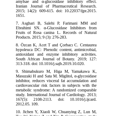
amylsae and α-glucosidase inhibitory effect.
Iranian Journal of Pharmaceutical Research.
2015; 14(2): 609-615. doi: 10.22037/ijpr.2015.
1651.
7. Asghari B, Salehi P, Farimani MM and
Ebrahimi SN. α-Glucosidase Inhibitors from
Fruits of Rosa canina L. Records of Natural
Products. 2015; 9 (3): 276-283.
8. Özcan K, Acet T and Çorbacı C. Centaurea
hypoleuca DC: Phenolic content, antimicrobial,
antioxidant and enzyme inhibitory activities.
South African Journal of Botany. 2019; 127:
313-318. doi: 10.1016/j.sajb.2019.10.020.
9. Shimabukuro M, Higa M, Yamakawa K,
Masuzaki H and Sata M. Miglitol, α-glycosidase
inhibitor, reduces visceral fat accumulation and
cardiovascular risk factors in subjects with the
metabolic syndrome: A randomized comparable
study. International Journal of Cardiology. 2013;
167(5): 2108-2113. doi: 10.1016/j.ijcard.
2012.05. 109.
10. Jichen Y, Xiaoli W, Chuanying Z, Lun M,