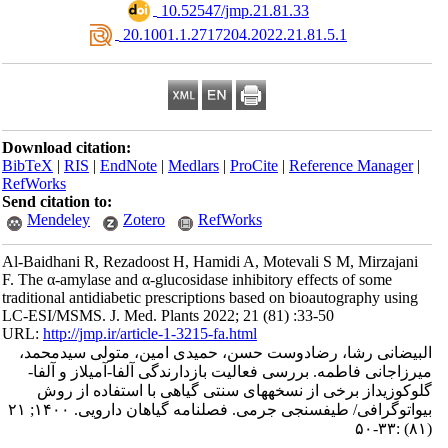
‎ 10.52547/jmp.21.81.33
‎ 20.1001.1.2717204.2022.21.81.5.1
Download citation:
BibTeX
|
RIS
|
EndNote
|
Medlars
|
ProCite
|
Reference Manager
|
RefWorks
Send citation to:
Mendeley
Zotero
RefWorks
Al-Baidhani R, Rezadoost H, Hamidi A, Motevali S M, Mirzajani
F. The α-amylase and α-glucosidase inhibitory effects of some
traditional antidiabetic prescriptions based on bioautography using
LC-ESI/MSMS. J. Med. Plants 2022; 21 (81) :33-50
URL:
http://jmp.ir/article-1-3215-fa.html
لبیضانی رشا، رضادوست حسن، حمیدی امین، متولی سیدمحمد
یرزاجانی فاطمه. بررسی فعالیت بازدارندگی آلفا-آمیلاز و آلفا
گلوکوزیداز برخی از نسخه‎های سنتی گیاهی با استفاده از روش
بیواتوگرافی/ طیف‎سنجی جرمی. فصلنامه گياهان دارویی. ۱۴۰۰; ۲۱