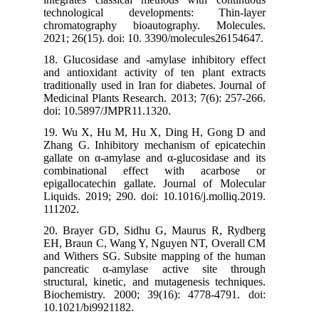
technological developments: Thin-layer
chromatography bioautography. Molecules.
2021; 26(15). doi: 10. 3390/molecules26154647.
18. Glucosidase and -amylase inhibitory effect
and antioxidant activity of ten plant extracts
traditionally used in Iran for diabetes. Journal of
Medicinal Plants Research. 2013; 7(6): 257-266.
doi: 10.5897/JMPR11.1320.
19. Wu X, Hu M, Hu X, Ding H, Gong D and
Zhang G. Inhibitory mechanism of epicatechin
gallate on α-amylase and α-glucosidase and its
combinational effect with acarbose or
epigallocatechin gallate. Journal of Molecular
Liquids. 2019; 290. doi: 10.1016/j.molliq.2019.
111202.
20. Brayer GD, Sidhu G, Maurus R, Rydberg
EH, Braun C, Wang Y, Nguyen NT, Overall CM
and Withers SG. Subsite mapping of the human
pancreatic α-amylase active site through
structural, kinetic, and mutagenesis techniques.
Biochemistry. 2000; 39(16): 4778-4791. doi:
10.1021/bi9921182.