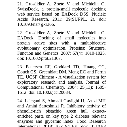
21. Grosdidier A, Zoete V and Michielin O.
SwissDock, a protein-small molecule docking
web service based on EADock DSS. Nucleic
Acids Research. 2011; 39(SUPPL. 2). doi:
10.1093/nar/ gkr366.
22. Grosdidier A, Zoete V and Michielin O.
EADock: Docking of small molecules into
protein active sites with a multiobjective
evolutionary optimization. Proteins: Structure,
Function and Genetics. 2007; 67(4): 1010-1025.
doi: 10.1002/prot.21367.
23. Pettersen EF, Goddard TD, Huang CC,
Couch GS, Greenblatt DM, Meng EC and Ferrin
TE. UCSF Chimera - A visualization system for
exploratory research and analysis. Journal of
Computational Chemistry. 2004; 25(13): 1605-
1612. doi: 10.1002/jcc.20084.
24. Lalegani S, Ahmadi Gavlighi H, Azizi MH
and Amini Sarteshnizi R. Inhibitory activity of
phenolic-rich pistachio green hull extract-
enriched pasta on key type 2 diabetes relevant
enzymes and glycemic index. Food Research
International. 2018; 105: 94-101. doi: 10.1016/