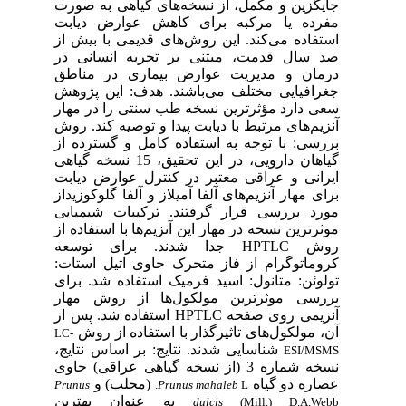
جایگزین و مکمل، از نسخه‌های گیاهی به صورت
مفرده یا مرکبه برای کاهش عوارض دیابت
استفاده می‌کند. این روش‌های قدیمی با بیش از
صد سال قدمت، مبتنی بر تجربه انسانی در
درمان و مدیریت عوارض بیماری در مناطق
جغرافیایی مختلف می‌باشند. هدف: این پژوهش
سعی دارد مؤثرترین نسخه طب سنتی را در مهار
آنزیم‌های مرتبط با دیابت پیدا و توصیه کند. روش
بررسی: با توجه به استفاده کامل و گسترده از
گیاهان دارویی، در این تحقیق، 15 نسخه گیاهی
ایرانی و عراقی معتبر در کنترل عوارض دیابت
برای مهار آنزیم‌های آلفا آمیلاز و آلفا گلوکوزیداز
مورد بررسی قرار گرفتند. ترکیبات شیمیایی
موثرترین نسخه در مهار این آنزیم‌ها با استفاده از
روش HPTLC جدا شدند. برای توسعه
کروماتوگرام از فاز متحرک حاوی اتیل استات:
تولوئن: متانول: اسید فرمیک استفاده شد. برای
بررسی موثرترین مولکول‌ها از روش مهار
آنزیمی روی صفحه HPTLC استفاده شد. پس از
آن، مولکول‌های تاثیرگذار با استفاده از روش
LC-
شناسایی شدند. نتایج: بر اساس نتایج،
ESI/MSMS
نسخه شماره 3 (از نسخه گیاهی عراقی) حاوی
عصاره دو گیاه
(محلب) و
Prunus
Prunus mahaleb
L.
به عنوان بهترین
dulcis
(Mill.) D.A.Webb