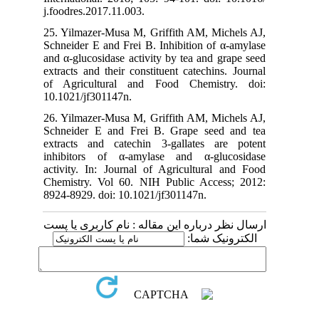
j.foodres.2017.11.003.
25. Yilmazer-Musa M, Griffith AM, Michels AJ,
Schneider E and Frei B. Inhibition of α-amylase
and α-glucosidase activity by tea and grape seed
extracts and their constituent catechins. Journal
of Agricultural and Food Chemistry. doi:
10.1021/jf301147n.
26. Yilmazer-Musa M, Griffith AM, Michels AJ,
Schneider E and Frei B. Grape seed and tea
extracts and catechin 3-gallates are potent
inhibitors of α-amylase and α-glucosidase
activity. In: Journal of Agricultural and Food
Chemistry. Vol 60. NIH Public Access; 2012:
8924-8929. doi: 10.1021/jf301147n.
ارسال نظر درباره این مقاله : نام کاربری یا پست
الکترونیک شما: