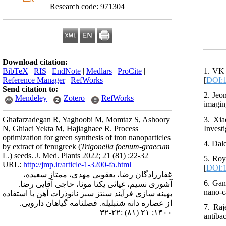
Research code: 971304
Download citation:
1. VK 
BibTeX
|
RIS
|
EndNote
|
Medlars
|
ProCite
|
[
DOI:1
Reference Manager
|
RefWorks
Send citation to:
2. Jeo
Mendeley
Zotero
RefWorks
imagin
3. Xia
Ghafarzadegan R, Yaghoobi M, Momtaz S, Ashoory
Invest
N, Ghiaci Yekta M, Hajiaghaee R. Process
optimization for green synthesis of iron nanoparticles
4. Dal
by extract of fenugreek (
Trigonella foenum-graecum
L.) seeds. J. Med. Plants 2022; 21 (81) :22-32
5. Roy
URL:
http://jmp.ir/article-1-3200-fa.html
[
DOI:1
غفارزادگان رضا، یعقوبی مهدی، ممتاز سعیده،
6. Gan
آشوری نسیم، غیاثی یکتا مونا، حاجی آقایی رضا.
nano-c
بهینه سازی فرآیند سنتز سبز نانوذرات آهن با استفاده
از عصاره دانه شنبلیله. فصلنامه گياهان دارویی.
7. Raj
۱۴۰۰; ۲۱ (۸۱) :۲۲-۳۲
antibac