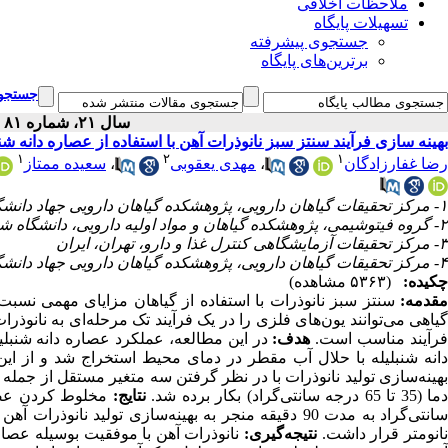
ملاحظات اخلاقی
تسهیلات پایگاه
جستجوی پیشرفته
برترین‌های پایگاه
جستجوی
سال ۲۱، شماره ۸۱ - ( ۱۲-۱۴۰۰ )
بهینه سازی فرآیند سنتز سبز نانوذرات آهن با استفاده از عصاره دانه شنب
۱
۲
۱
سعیده ممتاز
،
مهدی یعقوبی
،
رضا غفارزادگان
۱- مرکز تحقیقات گیاهان دارویی، پژوهشکده گیاهان دارویی جهاد دانشگاهی، کرج، ایران
۲- گروه فیتوشیمی، پژوهشکده گیاهان و مواد اولیه دارویی، دانشگاه شهید بهشتی، تهران، ایران
۳- مرکز تحقیقات آزمایشگاهی کنترل غذا و دارو، تهران، ایران
۴- مرکز تحقیقات گیاهان دارویی، پژوهشکده گیاهان دارویی جهاد دانشگاهی، کرج، ایران ،
چکیده:
(۵۳۶۳ مشاهده)
مقدمه:
سنتز سبز نانوذرات با استفاده از گیاهان مزایای مهمی نسبت
گیاهی می‌توانند یون‌های فلزی را در یک فرآیند تک مرحله‌ای به نانوذرات
فرآیند مناسب است
هدف:
در این مطالعه، عملکرد عصاره دانه شنبلی.
دانه شنبلیله با حلال آب مقطر در دمای محیط استخراج شد و از ای
دما (35 تا 65 درجه سانتی‌گراد) بکار برده شد
نتایج:
نانومتر قرار داشت
نتیجه‌گیری:
نانوذرات آهن با موفقیت بوسیله عصار