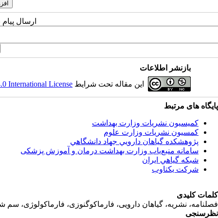
ارسال پیام 
بازنشر اطلاعات
 International License
این مقاله تحت شرایط
پایگاه های مرتبط
کمیسیون نشریات وزارت بهداشت
کمسیون نشریات وزارت علوم
پژوهشكده گياهان دارويي جهاد دانشگاهي
سامانه منبع‌ياب وزارت بهداشت درمان و آموزش پزشکی
شبكه گياهي ايران
شرکت یکتاوب
کلمات کلیدی
فصلنامه، نشریه، گیاهان دارویی، فارماکوگنوزی، فارماکولوژی، سم ش
نظرسنجی