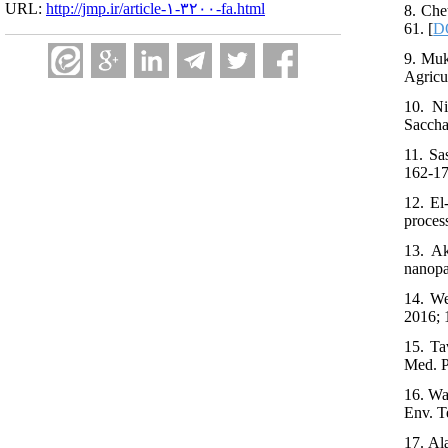
URL:
http://jmp.ir/article-۱-۳۲۰۰-fa.html
8. Che
61. [
DO
9. Muk
Agricul
10. Ni
Saccha
11. Sa
162-17
12. El
proces
13. Ak
nanopa
14. We
2016; 
15. Ta
Med. P
16. Wa
Env. T
17. Al