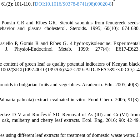
 61(2): 101-110. [
DOI:10.1016/S0378-8741(98)00020-8
]
 Ponsin GR and Ribes GR. Steroid saponins from fenugreek seeds:
behavior and plasma cholesterol. Steroids. 1995; 60(10): 674-680.
asiello P, Gomis R and Ribes G. 4-hydroxyisoleucine: Experimental
m. J. Physiol-Endocrinol Metab. 1999; 277(4): E617-E623.
ontent of green leaf as quality potential indicators of Kenyan black
.1002/(SICI)1097-0010(199706)74:2<209::AID-JSFA789>3.0.CO;2-4
onoids in bulgarian fruits and vegetables. Academia. Edu. 2005; 40(3):
lmaria palmata) extract evaluated in vitro. Food Chem. 2005; 91(3):
erkez D V and Rončević SD. Removal of As (III) and Cr (VI) from
 oak, mulberry and cherry leaf extracts. Ecol. Eng. 2016; 90: 42-49.
using different leaf extracts for treatment of domestic waste water. J.