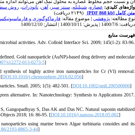
آن و نسبت حجم مخلوط عصاره به محلول نمک آهن می‌توانند اندازه مت.
روش سطح
،
نانوذرات
،
آهن
،
سنتز سبز
،
شنبلیله
،
عصاره
واژه‌های کلیدی:
(۲۱۴۹ دریافت)
[PDF 868 kb]
متن کامل
نوع مطالعه:
پژوهشی
| موضوع مقاله:
فارماكوگنوزی و فارماسيوتيكس
دریافت: 1400/7/6 | پذیرش: 1400/10/11 | انتشار: 1400/12/10
فهرست منابع
crobial activities. Adv. Colloid Interface Sci. 2009; 145(1-2): 83-96.
efined. Gold nanoparticle (AuNP)-based drug delivery and molecular
007/s12272-013-0273-5
]
nthesis of highly active iron nanoparticles for Cr (VI) removal:
 [
DOI:10.1016/j.chemosphere.2016.02.056
]
articles. Small. 2005; 1(5): 482-501. [
DOI:10.1002/smll.200500006
]
reen alternative. In: Nanotechnology: Synthesis to Applications 2017.
 S, Gangopadhyay S, Das AK and Das NC. Natural saponin stabilized
-Objects 2018; 16: 86-95. [
DOI:10.1016/j.nanoso.2018.05.002
]
anoparticles using marine brown Algae turbinaria conoides and its
186/2193-8865-3-44
]