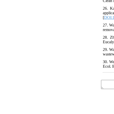
Clean 
26. Ka
applic
[
DOI:1
27. Wa
removal
28. Zh
Eucaly
29. Wa
wastew
30. We
Ecol. 