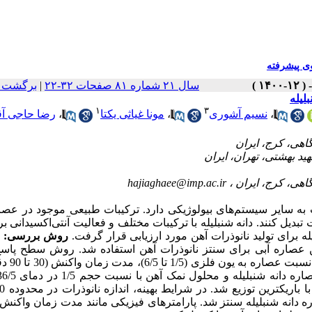
 پیشرفته
برگشت ب
|
سال ۲۱ شماره ۸۱ صفحات ۳۲-۲۲
لیله
۱
۳
رضا حاجی آق
،
مونا غیاثی یکتا
،
نسیم آشوری
،
hajiaghaee@imp.ac.ir
 به سایر سیستم‌های بیولوژیکی دارد. ترکیبات طبیعی موجود در عصا
 تبدیل کنند. دانه شنبلیله با ترکیبات مختلف و فعالیت آنتی‌اکسیدانی بر
له برای تولید نانوذرات آهن مورد ارزیابی قرار گرفت
روش بررسی:
ع
ن عصاره آبی برای سنتز نانوذرات آهن استفاده شد. روش سطح پاسخ
بهینه‌سازی تولید نانوذرات با در 
ه دانه شنبلیله سنتز شد. پارامترهای فیزیکی مانند مدت زمان واکنش