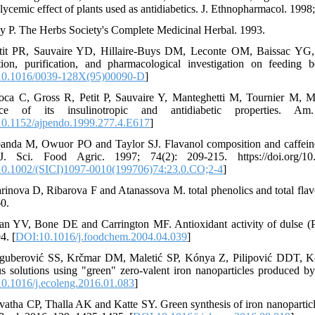
lycemic effect of plants used as antidiabetics. J. Ethnopharmacol. 1998;
y P. The Herbs Society's Complete Medicinal Herbal. 1993.
tit PR, Sauvaire YD, Hillaire-Buys DM, Leconte OM, Baissac YG,
tion, purification, and pharmacological investigation on feeding 
0.1016/0039-128X(95)00090-D
]
oca C, Gross R, Petit P, Sauvaire Y, Manteghetti M, Tournier M, M
nce of its insulinotropic and antidiabetic properties. A
0.1152/ajpendo.1999.277.4.E617
]
anda M, Owuor PO and Taylor SJ. Flavanol composition and caffeine c
 J. Sci. Food Agric. 1997; 74(2): 209-215. https://doi.org/10
0.1002/(SICI)1097-0010(199706)74:23.0.CO;2-4
]
rinova D, Ribarova F and Atanassova M. total phenolics and total flav
0.
an YV, Bone DE and Carrington MF. Antioxidant activity of dulse (Pa
4. [
DOI:10.1016/j.foodchem.2004.04.039
]
guberović SS, Krčmar DM, Maletić SP, Kónya Z, Pilipović DDT, K
s solutions using "green" zero-valent iron nanoparticles produced by
0.1016/j.ecoleng.2016.01.083
]
vatha CP, Thalla AK and Katte SY. Green synthesis of iron nanoparticles 