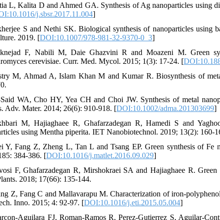
tia L, Kalita D and Ahmed GA. Synthesis of Ag nanoparticles using di
I:10.1016/j.sbsr.2017.11.004
]
herjee S and Nethi SK. Biological synthesis of nanoparticles using b
ture. 2019. [
DOI:10.1007/978-981-32-9370-0_3
]
knejad F, Nabili M, Daie Ghazvini R and Moazeni M. Green synth
romyces cerevisiae. Curr. Med. Mycol. 2015; 1(3): 17-24. [
DOI:10.18
stry M, Ahmad A, Islam Khan M and Kumar R. Biosynthesis of metal n
0.
-Said WA, Cho HY, Yea CH and Choi JW. Synthesis of metal nanoparti
s. Adv. Mater. 2014; 26(6): 910-918. [
DOI:10.1002/adma.201303699
]
hbari M, Hajiaghaee R, Ghafarzadegan R, Hamedi S and Yaghoobi 
rticles using Mentha piperita. IET Nanobiotechnol. 2019; 13(2): 160-1
i Y, Fang Z, Zheng L, Tan L and Tsang EP. Green synthesis of Fe nan
185: 384-386. [
DOI:10.1016/j.matlet.2016.09.029
]
vosi F, Ghafarzadegan R, Mirshokraei SA and Hajiaghaee R. Green syn
lants. 2018; 17(66): 135-144.
ng Z, Fang C and Mallavarapu M. Characterization of iron-polyphenol c
ech. Inno. 2015; 4: 92-97. [
DOI:10.1016/j.eti.2015.05.004
]
arcon-Aguilara FJ, Roman-Ramos R, Perez-Gutierrez S, Aguilar-Contr