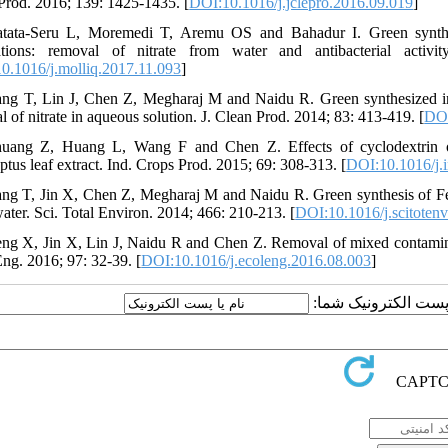
Prod. 2016; 139: 1425-1435. [
DOI:10.1016/j.jclepro.2016.09.019
]
tata-Seru L, Moremedi T, Aremu OS and Bahadur I. Green synthesis
ations: removal of nitrate from water and antibacterial activ
0.1016/j.molliq.2017.11.093
]
ng T, Lin J, Chen Z, Megharaj M and Naidu R. Green synthesized iron
 of nitrate in aqueous solution. J. Clean Prod. 2014; 83: 413-419. [
DOI
uang Z, Huang L, Wang F and Chen Z. Effects of cyclodextrin on 
ptus leaf extract. Ind. Crops Prod. 2015; 69: 308-313. [
DOI:10.1016/j.
ng T, Jin X, Chen Z, Megharaj M and Naidu R. Green synthesis of Fe na
ater. Sci. Total Environ. 2014; 466: 210-213. [
DOI:10.1016/j.scitoten
ng X, Jin X, Lin J, Naidu R and Chen Z. Removal of mixed contaminan
Eng. 2016; 97: 32-39. [
DOI:10.1016/j.ecoleng.2016.08.003
]
یا پست الکترونیک شما