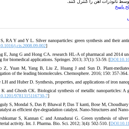
وسط نانوذرات آهن را کنترل کنند
 پاسخ
S, RA Y and Y L. Silver nanoparticles: green synthesis and their antimi
0.1016/j.cis.2008.09.002
]
ng E, Jung G and Hong CA. research HL-A of pharmacal and 2014 und
g for biomedical applications. Springer. 2013; 37(1): 53-59. [
DOI:10.1
o Z, Yuan M, Yang B, Liu Z, Huang J and Sun D. Plant-mediated sy
igation of the leading biomolecules. Chemosphere. 2016; 150: 357-364.
e LH and Huber D. Synthesis, properties, and applications of iron nanop
 K and Ghosh CK. Biological synthesis of metallic nanoparticles: A g
0.1201/9781315116730-7
]
guly S, Mondal S, Das P, Bhawal P, Das T kanti, Bose M, Choudhary
atalyst as efficient dye-degradation catalyst. Nano-Structures and Nano
eshkumar S, Kannan C and Annadurai G. Green synthesis of silver n
terial activity. Int. J. Pharma. Bio. Sci. 2012; 3(4): 502-510. [
DOI:10.1