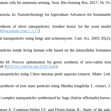
atom cells for ammonia sensing. Sens. Bio-Sensing Res. 2017; 16: 55-
acteria. In: Nanotechnology for Agriculture: Advances for Sustainable
esis of silver nanoparticles: Another honor for the yeast model
869/acadpub.cmm.1.3.17
]
anoparticles using fungi and actinomycete. Curr. Sci. 2003; 85(2):
cles inside living human cells based on the intracellular formation
M. Process optimisation for green synthesis of zero-valent iron
69. [
DOI:10.1049/iet-nbt.2018.5040
]
oparticles using Citrus maxima peels aqueous extracts. Mater. Lett.
thesis of iron nano particles using Mentha longifolia L. extract. J.
omplex nanoparticles synthesized by Sage (Salvia officinalis) leaves.
eras A, Contreras-Weber CC and Flores-Saenz JL. Study of the anti-