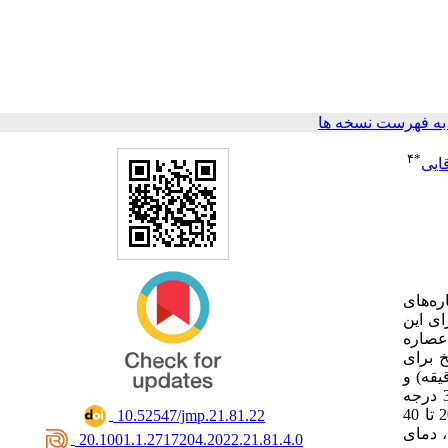
ه فهرست نسخه ها
۴
*
ایی
ره‌های
ای این
صاره
 برای
نظر گرفتن سه متغیر مستقل از جمله نسبت عصاره به یون فلزی (1/5 تا 6/5)، مدت زمان واکنش (30 تا 90 دقیقه) و
مخلوط کردن عصاره دانه شنبلیله و محلول نمک آهن با نسبت حجم 1/5 در دمای 36/5 درجه
سانتی‌گراد به مدت 90 دقیقه منجر به بهینه‌سازی تولید نانوذرات آهن با باریکترین توزیع شد. در شرایط بهینه، اندازه نانوذرات در محدوده 20 تا 40
‎ 10.52547/jmp.21.81.22
، دمای
‎ 20.1001.1.2717204.2022.21.81.4.0