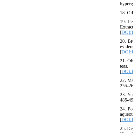
hyperg
18. Od
19. Pe
Extrac
[
DOI:1
20. Br
evide
[
DOI:1
21. Ob
teas.
[
DOI:1
22. Ma
255-26
23. Yu
485-49
24. Po
aqueou
[
DOI:1
25. De