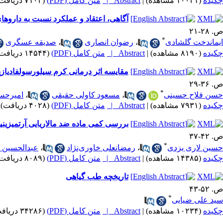
چکیده
(۱۰۰۲۱ مشاهده)
|
Abstract |
متن کامل (PDF)
(۷۱۰۴ دریافت)
آگاهی، اعتقاد و عملکرد نسبت به داروه
ص. ۲۸-۲۱
*
ایماندخت گلشادی
،
رضوان انصاری
،
صدیقه عسگری
چکیده
(۸۱۹۰ مشاهده)
|
Abstract |
متن کامل (PDF)
(۱۴۵۴۴ دریافت)
‌‌مقایسه اثر درمانی کرم سیلورسولفادی
ص. ۳۶-۲۹
*
حسن فلاح حسینی
،
مسعود کاولی حقیقی
،
امیرحس
چکیده
(۷۹۳۱ مشاهده)
|
Abstract |
متن کامل (PDF)
(۴۰۲۸ دریافت)
بررسی کمی ماده ضد مالاریایی آرتمیزینین (Artemisinin) در عصاره گیاه گند
ص. ۴۲-۳۷
*
حسین لاری یزدی
،
رمضانعلی خاوری‌نژاد
،
عبدالحسین ر
چکیده
(۱۴۳۸۵ مشاهده)
|
Abstract |
متن کامل (PDF)
(۸۰۸۹ دریافت)
تاریخچه طب گیاهی
ص. ۵۲-۴۳
*
سید علی ضیایی
چکیده
(۱۰۲۳۴ مشاهده)
|
Abstract |
متن کامل (PDF)
(۳۴۲۸۶ دریافت)