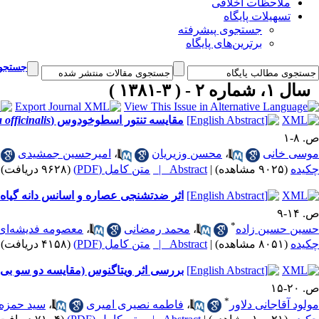
ملاحظات اخلاقی
تسهیلات پایگاه
جستجوی پیشرفته
برترین‌های پایگاه
جستجوی
سال ۱، شماره ۲ - ( ۳-۱۳۸۱ )
مقایسه تنتور اسطوخودوس (
officinalis
ص. ۸-۱
موسی خانی
،
محسن وزیریان
،
امیرحسین جمشیدی
چکیده
(۹۰۲۵ مشاهده)
|
Abstract |
متن کامل (PDF)
(۹۶۲۸ دریافت)
اثر ضد‌تشنجی عصاره و اسانس دانه گیاه 
ص. ۱۴-۹
*
حسین حسین زاده
،
محمد رمضانی
،
معصومه فدیشه‌ای
چکیده
(۸۰۵۱ مشاهده)
|
Abstract |
متن کامل (PDF)
(۴۱۵۸ دریافت)
بررسی اثر ویتاگنوس (مقایسه دو سو بی‌
ص. ۲۰-۱۵
*
مولود آقاجانی دلاور
،
فاطمه نصیری امیری
،
سید حمزه