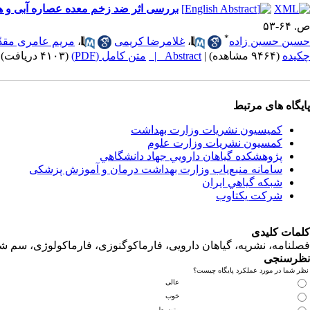
بررسی اثر ضد زخم معده عصاره آبی و 
ص. ۶۴-۵۳
*
حسین حسین زاده
،
غلامرضا کریمی
،
مریم عامری مقدّ
چکیده
(۹۴۶۴ مشاهده)
|
Abstract |
متن کامل (PDF)
(۴۱۰۳ دریافت)
پایگاه های مرتبط
کمیسیون نشریات وزارت بهداشت
کمسیون نشریات وزارت علوم
پژوهشكده گياهان دارويي جهاد دانشگاهي
سامانه منبع‌ياب وزارت بهداشت درمان و آموزش پزشکی
شبكه گياهي ايران
شرکت یکتاوب
کلمات کلیدی
فصلنامه، نشریه، گیاهان دارویی، فارماکوگنوزی، فارماکولوژی، سم ش
نظرسنجی
نظر شما در مورد عملکرد پایگاه چیست؟
عالی
خوب
متوسط