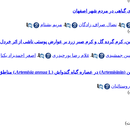
ای گیاهی در مردم شهر اصفهان
،
نضال صراف زادگان
،
مریم بشتام
ازین، کرم گرده گل و کرم صبر زرد بر عوارض پوستی ناشی از اثر خردل
ین جمشیدی
،
غلام رضا پورحیدری
،
اصغر احمدیزاد یکتا
واش (
L.) مناطق شمالی ایران
Artemisia annua
وستائیان