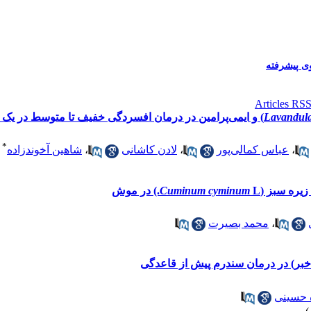
 پیشرفته
Lavandula 
) و ایمی‌پرامین در درمان افسردگی خفیف تا متوسط در یک 
*
،
عباس کمالی‌پور
،
لادن کاشانی
،
شاهین آخوندزاده
زیره سبز (
L.) در موش
Cuminum cyminum
،
محمد بصیرت
خبر‌) در درمان سندرم پیش از قاعدگی
 حسینی