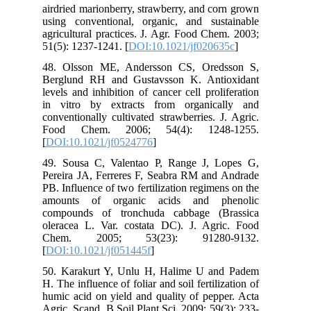
airdried marionberry, strawberry, and corn grown
using conventional, organic, and sustainable
agricultural practices. J. Agr. Food Chem. 2003;
51(5): 1237-1241. [
DOI:10.1021/jf020635c
]
48. Olsson ME, Andersson CS, Oredsson S,
Berglund RH and Gustavsson K. Antioxidant
levels and inhibition of cancer cell proliferation
in vitro by extracts from organically and
conventionally cultivated strawberries. J. Agric.
Food Chem. 2006; 54(4): 1248-1255.
[
DOI:10.1021/jf0524776
]
49. Sousa C, Valentao P, Range J, Lopes G,
Pereira JA, Ferreres F, Seabra RM and Andrade
PB. Influence of two fertilization regimens on the
amounts of organic acids and phenolic
compounds of tronchuda cabbage (Brassica
oleracea L. Var. costata DC). J. Agric. Food
Chem. 2005; 53(23): 91280-9132.
[
DOI:10.1021/jf051445f
]
50. Karakurt Y, Unlu H, Halime U and Padem
H. The influence of foliar and soil fertilization of
humic acid on yield and quality of pepper. Acta
Agric. Scand. B Soil Plant Sci. 2009; 59(3): 233-