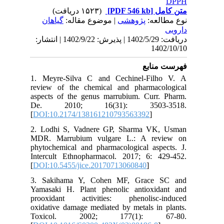
DPPH
(۱۵۲۳ دریافت)
[PDF 546 kb]
متن کامل
نوع مطالعه:
پژوهشی
| موضوع مقاله:
گياهان
دارویی
دریافت: 1402/5/29 | پذیرش: 1402/9/22 | انتشار:
1402/10/10
فهرست منابع
1. Meyre-Silva C and Cechinel-Filho V. A
review of the chemical and pharmacological
aspects of the genus marrubium. Curr. Pharm.
De. 2010; 16(31): 3503-3518.
[
DOI:10.2174/138161210793563392
]
2. Lodhi S, Vadnere GP, Sharma VK, Usman
MDR. Marrubium vulgare L.: A review on
phytochemical and pharmacological aspects. J.
Intercult Ethnopharmacol. 2017; 6: 429-452.
[
DOI:10.5455/jice.20170713060840
]
3. Sakihama Y, Cohen MF, Grace SC and
Yamasaki H. Plant phenolic antioxidant and
prooxidant activities: phenolisc-induced
oxidative damage mediated by metals in plants.
Toxicol. 2002; 177(1): 67-80.