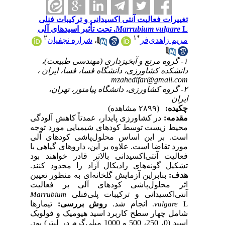
تغییرات فعالیت آنتی ‎اکسیدانی و ترکیبات فنلی
Marrubium vulgare
L. تحت تأثیر اسیدهای آلی
۲
۱
*
شراره نجفیان
،
مریم زاهدی‌فر
۱- گروه مرتع و آبخیزداری (مهندسی طبیعت)،
دانشکده کشاورزی، دانشگاه فسا، فسا، ایران ،
mzahedifar@gmail.com
۲- گروه کشاورزی، دانشگاه پیام‎نور، تهران،
ایران
چکیده:
(۲۸۹۹ مشاهده)
مقدمه:
در کشاورزی پایدار، عمدتاً کاهش آلودگی
محیط زیست توسط کودهای شیمیایی مورد توجه
است. بر این اساس محلول‌پاشی کودهای آلی
مورد تقاضا است. علاوه بر این، داروهای گیاهی با
فعالیت آنتی‌اکسیدانی بالاتر قادر خواهند بود
تشکیل گونه‌های رادیکال آزاد را محدود کنند.
هدف:
بنابراین آزمایش گلخانه‌ای به منظور تعیین
اثر محلول‌پاشی کودهای آلی بر فعالیت
آنتی‌اکسیدانی و ترکیبات پلی‌فنلی
Marrubium
انجام شد.
روش بررسی:
تیمارها
vulgare
L.
شامل چهار سطح کاربرد اسید هیومیک و فولویک
اسید (0، 250، 500 و 1000 میلی‌گرم در لیتر) بود.