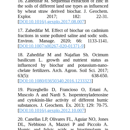
16. Zahedifar M. Sequential extraction of zinc in
the soils of different land use types as influenced
by wheat straw derived biochar. J. Geochem.
Explor. 2017; 182: 22-31.
[
DOI:10.1016/j.gexplo.2017.08.007
]
17. Zahedifar M. Effect of biochar on cadmium
fractions in some polluted saline and sodic soils.
Environ. Manage. 2020; 66: 1133-1141.
[
DOI:10.1007/s00267-020-01371-9
]
18. Zahedifar M and Najafian Sh. Ocimum
basilicum L. growth and nutrient status as
influenced by biochar and potassium-nano-
chelate fertilizers. Arch. Agron. Soil Sci. 2017;
63(5): 638-650.
[
DOI:10.1080/03650340.2016.1233323
]
19. Pizzeghello D, Francioso O, Ertani A,
Muscolo A and Nardi S. Isopentenyladenosine
and cytokinin-like activity of different humic
substances. J. Geochem. Ex. 2013; 129: 70-75.
[
DOI:10.1016/j.gexplo.2012.10.007
]
20. Canellas LP, Olivares FL, Aguiar NO, Jones
DL, Nebbioso A, Mazzei P and Piccolo A.
Humic and fulvic acids as biostimulants in