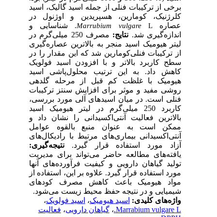
برخی از ترکیبات فنلی از جمله اسید گالیک، اسید
کلرژنیک، کومارین، هسپریدین و اوژنول در
عصاره
شناسایی و
Marrubium vulgare
L.
اندازه‌گیری شد.
نتایج:
مصرف 250 میلی‌گرم در
لیتر هیومیک اسید منجر به بالاترین عصاره‌گیری
از ترکیبات فنلی‌کومارین شد که این مقدار را در
سطح کاربرد بالاتر و با افزودن اسید فولویک
کاهش داد. به این ترتیب محلول‌پاشی اسید
هیومیک با غلظت کم قبل از مرحله گلدهی
روشی مفید و موثر برای افزایش سنتز ترکیبات
فنلی است. در میان اسیدهای آلی مورد بررسی،
کاربرد 250 میلی‌گرم در لیتر هیومیک اسید
بالاترین فعالیت آنتی‌اکسیدانی را نشان داد و
ممکن است به عنوان منبع بالقوه عوامل
آنتی‌اکسیدانی بیماری‌های مرتبط با رادیکال‌های
آزاد مورد استفاده قرار گیرد.
نتیجه‌گیری:
یافته‌های مطالعه حاضر می‌تواند برای مدیریت
تولید گیاهان دارویی و کیفیت فرآورده‌های آنها
مورد استفاده قرار گیرد. علاوه بر این، استفاده از
مواد هیومیک باعث کاهش مصرف کودهای
شیمیایی و در نتیجه حفظ محیط زیست می‌شود.
،
اسید فولویک
،
اسید هیومیک
واژه‌های کلیدی:
فعالیت
،
گیاهان دارویی
،
Marrabium vulgare L.