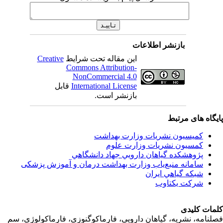
بازنشر اطلاعات
Creative
این مقاله تحت شرایط
Commons Attribution-
NonCommercial 4.0
قابل
International License
بازنشر است.
اه های مرتبط
کمیسیون نشریات وزارت بهداشت
کمسیون نشریات وزارت علوم
پژوهشكده گياهان دارويي جهاد دانشگاهي
سامانه منبع‌ياب وزارت بهداشت درمان و آموزش پزشکی
شبكه گياهي ايران
شرکت یکتاوب
ت کلیدی
امه، نشریه، گیاهان دارویی، فارماکوگنوزی، فارماکولوژی، سم