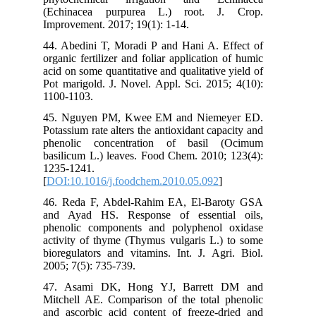
(Echinacea purpurea L.) root. J. Crop.
Improvement. 2017; 19(1): 1-14.
44. Abedini T, Moradi P and Hani A. Effect of
organic fertilizer and foliar application of humic
acid on some quantitative and qualitative yield of
Pot marigold. J. Novel. Appl. Sci. 2015; 4(10):
1100-1103.
45. Nguyen PM, Kwee EM and Niemeyer ED.
Potassium rate alters the antioxidant capacity and
phenolic concentration of basil (Ocimum
basilicum L.) leaves. Food Chem. 2010; 123(4):
1235-1241.
[
DOI:10.1016/j.foodchem.2010.05.092
]
46. Reda F, Abdel-Rahim EA, El-Baroty GSA
and Ayad HS. Response of essential oils,
phenolic components and polyphenol oxidase
activity of thyme (Thymus vulgaris L.) to some
bioregulators and vitamins. Int. J. Agri. Biol.
2005; 7(5): 735-739.
47. Asami DK, Hong YJ, Barrett DM and
Mitchell AE. Comparison of the total phenolic
and ascorbic acid content of freeze-dried and