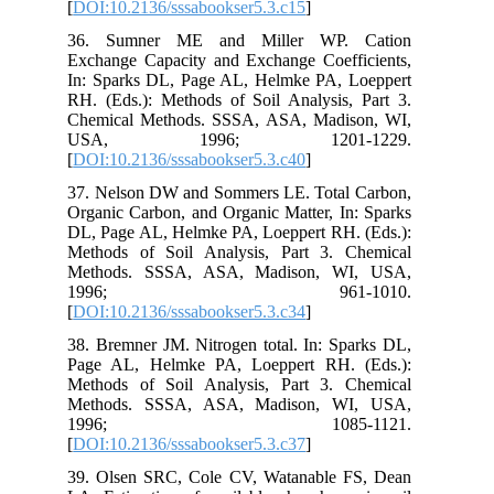
[
DOI:10.2136/sssabookser5.3.c15
]
36. Sumner ME and Miller WP. Cation
Exchange Capacity and Exchange Coefficients,
In: Sparks DL, Page AL, Helmke PA, Loeppert
RH. (Eds.): Methods of Soil Analysis, Part 3.
Chemical Methods. SSSA, ASA, Madison, WI,
USA, 1996; 1201-1229.
[
DOI:10.2136/sssabookser5.3.c40
]
37. Nelson DW and Sommers LE. Total Carbon,
Organic Carbon, and Organic Matter, In: Sparks
DL, Page AL, Helmke PA, Loeppert RH. (Eds.):
Methods of Soil Analysis, Part 3. Chemical
Methods. SSSA, ASA, Madison, WI, USA,
1996; 961-1010.
[
DOI:10.2136/sssabookser5.3.c34
]
38. Bremner JM. Nitrogen total. In: Sparks DL,
Page AL, Helmke PA, Loeppert RH. (Eds.):
Methods of Soil Analysis, Part 3. Chemical
Methods. SSSA, ASA, Madison, WI, USA,
1996; 1085-1121.
[
DOI:10.2136/sssabookser5.3.c37
]
39. Olsen SRC, Cole CV, Watanable FS, Dean