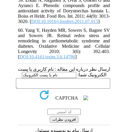
59. Erkan N, Akgonen S, Ovat S, Goksel G and
Ayranci E. Phenolic compounds profile and
antioxidant activity of Dorystoechas hastata L.
Boiss et Heldr. Food Res. Int. 2011; 44(9): 3013-
3020. [
DOI:10.1016/j.foodres.2011.07.015
]
60. Yang Y, Hayden MR, Sowers S, Bagree SV
and Sowers JR. Retinal redox stress and
remodeling in cardiometabolic syndrome and
diabetes. Oxidative Medicine and Cellular
Longevity 2010; 3(6): 392-403.
[
DOI:10.4161/oxim.3.6.14786
]
ارسال نظر درباره این مقاله : نام کاربری یا پست
الکترونیک شما:
ارسال پیام به نویسنده مسئول