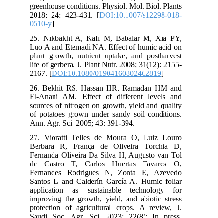
greenhouse conditions. Physiol. Mol. Biol. Plants
2018; 24: 423-431. [
DOI:10.1007/s12298-018-
0510-y
]
25. Nikbakht A, Kafi M, Babalar M, Xia PY,
Luo A and Etemadi NA. Effect of humic acid on
plant growth, nutrient uptake, and postharvest
life of gerbera. J. Plant Nutr. 2008; 31(12): 2155-
2167. [
DOI:10.1080/01904160802462819
]
26. Bekhit RS, Hassan HR, Ramadan HM and
El-Anani AM. Effect of different levels and
sources of nitrogen on growth, yield and quality
of potatoes grown under sandy soil conditions.
Ann. Agr. Sci. 2005; 43: 391-394.
27. Vioratti Telles de Moura O, Luiz Louro
Berbara R, França de Oliveira Torchia D,
Fernanda Oliveira Da Silva H, Augusto van Tol
de Castro T, Carlos Huertas Tavares O,
Fernandes Rodrigues N, Zonta E, Azevedo
Santos L and Calderín García A. Humic foliar
application as sustainable technology for
improving the growth, yield, and abiotic stress
protection of agricultural crops. A review, J.
Saudi Soc. Agr. Sci. 2023; 22(8): In press.