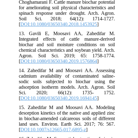
Choghamarani F. Cattle manure biochar potential
for ameliorating soil physical characteristics and
spinach response under drought. Arch. Agron.
Soil Sci. 2018; 64(12): 1714-1727.
[
DOI:10.1080/03650340.2018.1453925
]
13. Gavili E, Moosavi AA, Zahedifar M.
Integrated effects of cattle manure-derived
biochar and soil moisture conditions on soil
chemical characteristics and soybean yield. Arch.
Agron. Soil Sci. 2019; 65: 1758-1774.
[
DOI:10.1080/03650340.2019.1576864
]
14. Zahedifar M and Moosavi AA. Assessing
cadmium availability of contaminated saline-
sodic soils subjected to biochar using the
adsorption isotherm models. Arch. Agron. Soil
Sci. 2020; 66(12): 1735- 1752.
[
DOI:10.1080/03650340.2019.1694145
]
15. Zahedifar M and Moosavi AA. Modeling
desorption kinetics of the native and applied zinc
in biochar-amended calcareous soils of different
land uses. Environ. Earth Sci. 2017; 76: 567.
[
DOI:10.1007/s12665-017-6895-z
]