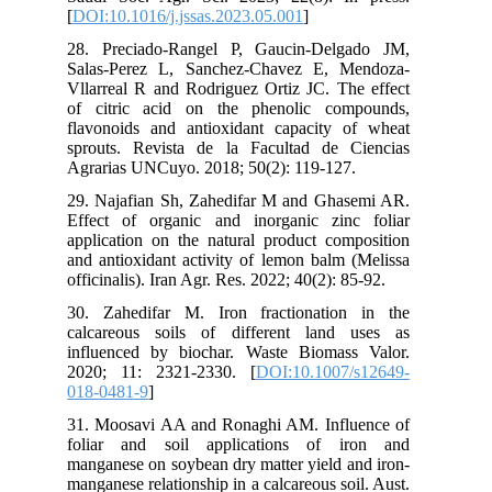
[
DOI:10.1016/j.jssas.2023.05.001
]
28. Preciado-Rangel P, Gaucin-Delgado JM,
Salas-Perez L, Sanchez-Chavez E, Mendoza-
Vllarreal R and Rodriguez Ortiz JC. The effect
of citric acid on the phenolic compounds,
flavonoids and antioxidant capacity of wheat
sprouts. Revista de la Facultad de Ciencias
Agrarias UNCuyo. 2018; 50(2): 119-127.
29. Najafian Sh, Zahedifar M and Ghasemi AR.
Effect of organic and inorganic zinc foliar
application on the natural product composition
and antioxidant activity of lemon balm (Melissa
officinalis). Iran Agr. Res. 2022; 40(2): 85-92.
30. Zahedifar M. Iron fractionation in the
calcareous soils of different land uses as
influenced by biochar. Waste Biomass Valor.
2020; 11: 2321-2330. [
DOI:10.1007/s12649-
018-0481-9
]
31. Moosavi AA and Ronaghi AM. Influence of
foliar and soil applications of iron and
manganese on soybean dry matter yield and iron-
manganese relationship in a calcareous soil. Aust.