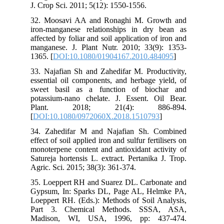
J. Crop Sci. 2011; 5(12): 1550-1556.
32. Moosavi AA and Ronaghi M. Growth and
iron-manganese relationships in dry bean as
affected by foliar and soil application of iron and
manganese. J. Plant Nutr. 2010; 33(9): 1353-
1365. [
DOI:10.1080/01904167.2010.484095
]
33. Najafian Sh and Zahedifar M. Productivity,
essential oil components, and herbage yield, of
sweet basil as a function of biochar and
potassium-nano chelate. J. Essent. Oil Bear.
Plant. 2018; 21(4): 886-894.
[
DOI:10.1080/0972060X.2018.1510793
]
34. Zahedifar M and Najafian Sh. Combined
effect of soil applied iron and sulfur fertilisers on
monoterpene content and antioxidant activity of
Satureja hortensis L. extract. Pertanika J. Trop.
Agric. Sci. 2015; 38(3): 361-374.
35. Loeppert RH and Suarez DL. Carbonate and
Gypsum, In: Sparks DL, Page AL, Helmke PA,
Loeppert RH. (Eds.): Methods of Soil Analysis,
Part 3. Chemical Methods. SSSA, ASA,
Madison, WI, USA, 1996, pp: 437-474.