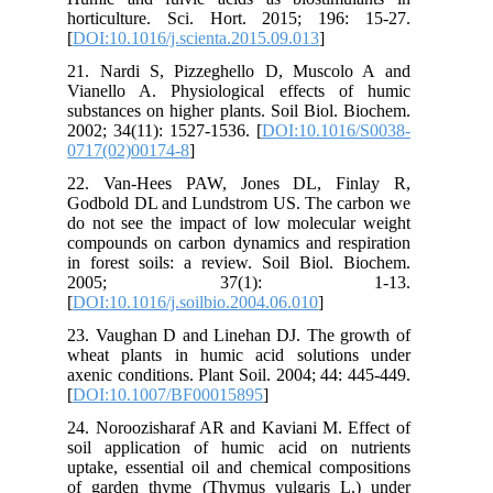
horticulture. Sci. Hort. 2015; 196: 15-27.
[
DOI:10.1016/j.scienta.2015.09.013
]
21. Nardi S, Pizzeghello D, Muscolo A and
Vianello A. Physiological effects of humic
substances on higher plants. Soil Biol. Biochem.
2002; 34(11): 1527-1536. [
DOI:10.1016/S0038-
0717(02)00174-8
]
22. Van-Hees PAW, Jones DL, Finlay R,
Godbold DL and Lundstrom US. The carbon we
do not see the impact of low molecular weight
compounds on carbon dynamics and respiration
in forest soils: a review. Soil Biol. Biochem.
2005; 37(1): 1-13.
[
DOI:10.1016/j.soilbio.2004.06.010
]
23. Vaughan D and Linehan DJ. The growth of
wheat plants in humic acid solutions under
axenic conditions. Plant Soil. 2004; 44: 445-449.
[
DOI:10.1007/BF00015895
]
24. Noroozisharaf AR and Kaviani M. Effect of
soil application of humic acid on nutrients
uptake, essential oil and chemical compositions
of garden thyme (Thymus vulgaris L.) under