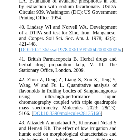
LA. Estimation of available phosphorus in soil
by extraction with sodium bicarbonate. USDA
Circular 939. Washington (DC): US Government
Printing Office. 1954.
40. Lindsay WI and Norvell WA. Development
of a DTPA soil test for Zinc, Iron, Manganese,
and Copper. Soil Sci. Soc. Am. J. 1978; 42(3):
421-448.
[
DOI:10.2136/sssaj1978.03615995004200030009x
]
41. British Parmacopoeia B. Herbal drugs and
herbal drug preparation kelp, V. III. The
Stationary Office, London. 2009.
42. Zhou Z, Deng Z, Liang S, Zou X, Teng Y,
Wang W and Fu L. Quantitative analysis of
flavonoids in fruiting bodies of Sanghuangporus
using ultra-high-performance liquid
chromatography coupled with triple quadrupole
mass spectrometry. Molecules. 2023; 28(13):
5166. [
DOI:10.3390/molecules28135166
]
43. Alizadeh Ahmadabadi A, Khorasani Nejad S
and Hemati Kh. The effect of low irrigation and
humic acid on morphological characteristics and
phytochemical irrigation and Echinacea