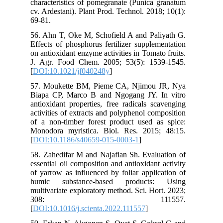
characteristics of pomegranate (Punica granatum
cv. Ardestani). Plant Prod. Technol. 2018; 10(1):
69-81.
56. Ahn T, Oke M, Schofield A and Paliyath G.
Effects of phosphorus fertilizer supplementation
on antioxidant enzyme activities in Tomato fruits.
J. Agr. Food Chem. 2005; 53(5): 1539-1545.
[
DOI:10.1021/jf040248y
]
57. Moukette BM, Pieme CA, Njimou JR, Nya
Biapa CP, Marco B and Ngogang JY. In vitro
antioxidant properties, free radicals scavenging
activities of extracts and polyphenol composition
of a non-timber forest product used as spice:
Monodora myristica. Biol. Res. 2015; 48:15.
[
DOI:10.1186/s40659-015-0003-1
]
58. Zahedifar M and Najafian Sh. Evaluation of
essential oil composition and antioxidant activity
of yarrow as influenced by foliar application of
humic substance-based products: Using
multivariate exploratory method. Sci. Hort. 2023;
308: 111557.
[
DOI:10.1016/j.scienta.2022.111557
]