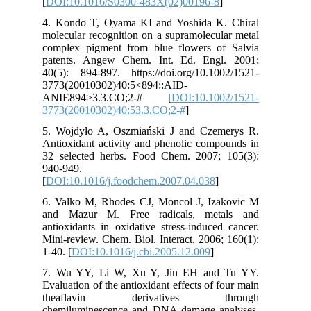
[
DOI:10.1016/S0300-483X(02)00196-8
]
4. Kondo T, Oyama KI and Yoshida K. Chiral
molecular recognition on a supramolecular metal
complex pigment from blue flowers of Salvia
patents. Angew Chem. Int. Ed. Engl. 2001;
40(5): 894-897. https://doi.org/10.1002/1521-
3773(20010302)40:5<894::AID-
ANIE894>3.3.CO;2-# [
DOI:10.1002/1521-
3773(20010302)40:53.3.CO;2-#
]
5. Wojdyło A, Oszmiański J and Czemerys R.
Antioxidant activity and phenolic compounds in
32 selected herbs. Food Chem. 2007; 105(3):
940-949.
[
DOI:10.1016/j.foodchem.2007.04.038
]
6. Valko M, Rhodes CJ, Moncol J, Izakovic M
and Mazur M. Free radicals, metals and
antioxidants in oxidative stress-induced cancer.
Mini-review. Chem. Biol. Interact. 2006; 160(1):
1-40. [
DOI:10.1016/j.cbi.2005.12.009
]
7. Wu YY, Li W, Xu Y, Jin EH and Tu YY.
Evaluation of the antioxidant effects of four main
theaflavin derivatives through
chemiluminescence and DNA damage analyses.