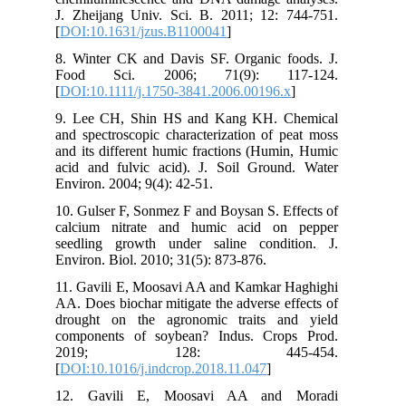
J. Zheijang Univ. Sci. B. 2011; 12: 744-751.
[
DOI:10.1631/jzus.B1100041
]
8. Winter CK and Davis SF. Organic foods. J.
Food Sci. 2006; 71(9): 117-124.
[
DOI:10.1111/j.1750-3841.2006.00196.x
]
9. Lee CH, Shin HS and Kang KH. Chemical
and spectroscopic characterization of peat moss
and its different humic fractions (Humin, Humic
acid and fulvic acid). J. Soil Ground. Water
Environ. 2004; 9(4): 42-51.
10. Gulser F, Sonmez F and Boysan S. Effects of
calcium nitrate and humic acid on pepper
seedling growth under saline condition. J.
Environ. Biol. 2010; 31(5): 873-876.
11. Gavili E, Moosavi AA and Kamkar Haghighi
AA. Does biochar mitigate the adverse effects of
drought on the agronomic traits and yield
components of soybean? Indus. Crops Prod.
2019; 128: 445-454.
[
DOI:10.1016/j.indcrop.2018.11.047
]
12. Gavili E, Moosavi AA and Moradi