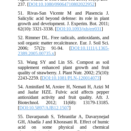
237. [
DOI:10.1080/09064710802022952
]
51. Rivas-San Vicente M and Plasencia J.
Salicylic acid beyond defense: its role in plant
growth and development. J. Experim. Bot. 2011;
62(10): 3321-3338. [
DOI:10.1093/jxb/err031
]
52. Rimmer DL. Free radicals, antioxidants, and
soil organic matter recalcitrance. Eur. J. Soil Sci.
2006; 57(2): 91-94. [
DOI:10.1111/j.1365-
2389.2005.00735.x
]
53. Wang SY and Lin SS. Compost as soil
supplement enhanced plant growth and fruit
quality of strawberry. J. Plant Nutr. 2002; 25(10):
2243-2259. [
DOI:10.1081/PLN-120014073
]
54. Aminifard M, Aroiee H, Nemati H, Azizi M
and Jaafar HZE. Fulvic acid affects pepper
antioxidant activity and fruit quality. Afr. J.
Biotechnol. 2012; 11(68): 13179-13185.
[
DOI:10.5897/AJB12.1507
]
55. Davarpanah S, Tehranifar A, Davarynejad
GH, Abadía J and Khorasani R. Effect of humic
acid on some physical and chemical