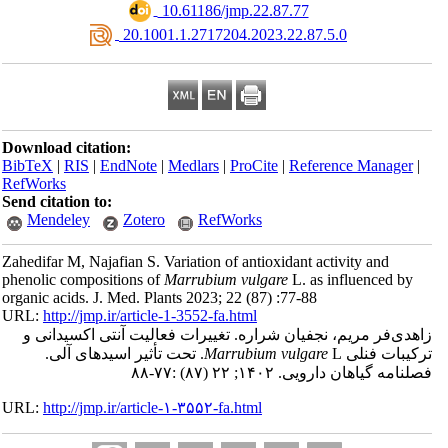
‎ 10.61186/jmp.22.87.77
‎ 20.1001.1.2717204.2023.22.87.5.0
Download citation:
BibTeX
|
RIS
|
EndNote
|
Medlars
|
ProCite
|
Reference Manager
|
RefWorks
Send citation to:
Mendeley
Zotero
RefWorks
Zahedifar M, Najafian S. Variation of antioxidant activity and
phenolic compositions of
Marrubium vulgare
L. as influenced by
organic acids. J. Med. Plants 2023; 22 (87) :77-88
URL:
http://jmp.ir/article-1-3552-fa.html
زاهدی‌فر مریم، نجفیان شراره. تغییرات فعالیت آنتی ‎اکسیدانی و
L. تحت تأثیر اسیدهای آلی.
Marrubium vulgare
کیبات فنلی
نامه گياهان دارویی. ۱۴۰۲; ۲۲ (۸۷) :۷۷-۸۸
URL:
http://jmp.ir/article-۱-۳۵۵۲-fa.html