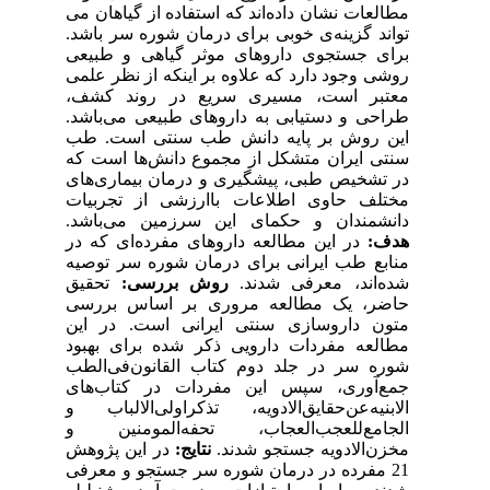
مطالعات نشان داده‌اند که استفاده از گیاهان می
تواند گزینه‌ی خوبی برای درمان شوره سر باشد.
برای جستجوی داروهای موثر گیاهی و طبیعی
روشی وجود دارد که علاوه بر اینکه از نظر علمی
معتبر است، مسیری سریع در روند کشف،
طراحی و دستیابی به داروهای طبیعی می‌باشد.
این روش بر پایه دانش طب سنتی است. طب
سنتی ایران متشکل از مجموع دانش‌ها است که
در تشخیص طبی، پیشگیری و درمان بیماری‌های
مختلف حاوی اطلاعات باارزشی از تجربیات
دانشمندان و حکمای این سرزمین می‌باشد.
هدف:
در این مطالعه داروهای مفرده‌ای که در
منابع طب ایرانی برای درمان شوره سر توصیه
شده‌اند، معرفی شدند.
روش بررسی:
تحقیق
حاضر، یک مطالعه مروری بر اساس بررسی
متون داروسازی سنتی ایرانی است. در این
مطالعه مفردات دارویی ذکر شده برای بهبود
شوره سر در جلد دوم کتاب القانون‌فی‌الطب
جمع‌آوری، سپس این مفردات در کتاب‌های
الابنیه‌عن‌حقایق‌الادویه، تذکراولی‌الالباب و
الجامع‌للعجب‌العجاب، تحفه‌المومنین و
مخزن‌الادویه جستجو شدند.
نتایج:
در این پژوهش
21 مفرده در درمان شوره سر جستجو و معرفی