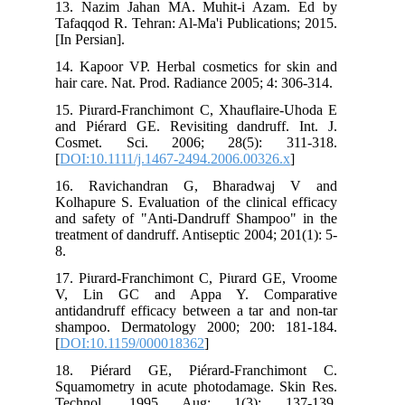
13. Nazim Jahan MA. Muhit-i Azam. Ed by
Tafaqqod R. Tehran: Al-Ma'i Publications; 2015.
[In Persian].
14. Kapoor VP. Herbal cosmetics for skin and
hair care. Nat. Prod. Radiance 2005; 4: 306-314.
15. Piιrard-Franchimont C, Xhauflaire-Uhoda E
and Piérard GE. Revisiting dandruff. Int. J.
Cosmet. Sci. 2006; 28(5): 311-318.
[
DOI:10.1111/j.1467-2494.2006.00326.x
]
16. Ravichandran G, Bharadwaj V and
Kolhapure S. Evaluation of the clinical efficacy
and safety of "Anti-Dandruff Shampoo" in the
treatment of dandruff. Antiseptic 2004; 201(1): 5-
8.
17. Piιrard-Franchimont C, Piιrard GE, Vroome
V, Lin GC and Appa Y. Comparative
antidandruff efficacy between a tar and non-tar
shampoo. Dermatology 2000; 200: 181-184.
[
DOI:10.1159/000018362
]
18. Piérard GE, Piérard‐Franchimont C.
Squamometry in acute photodamage. Skin Res.
Technol. 1995 Aug; 1(3): 137-139.