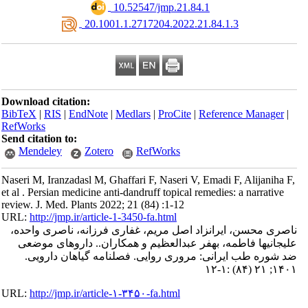
‎ 10.52547/jmp.21.84.1
‎ 20.1001.1.2717204.2022.21.84.1.3
Download citation:
BibTeX
|
RIS
|
EndNote
|
Medlars
|
ProCite
|
Reference Manager
|
RefWorks
Send citation to:
Mendeley
Zotero
RefWorks
Naseri M, Iranzadasl M, Ghaffari F, Naseri V, Emadi F, Alijaniha F
et al . Persian medicine anti-dandruff topical remedies: a narrative
review. J. Med. Plants 2022; 21 (84) :1-12
URL:
http://jmp.ir/article-1-3450-fa.html
اصری محسن، ایرانزاد اصل مریم، غفاری فرزانه، ناصری واحده
یجانیها فاطمه، بهفر عبدالعظیم و همکاران.. داروهای موضعی
د شوره طب ایرانی: مروری روایی. فصلنامه گياهان دارویی
۱۴۰۱; ۲۱ (۸۴) 
URL:
http://jmp.ir/article-۱-۳۴۵۰-fa.html