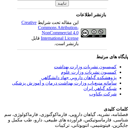
بازنشر اطلاعات
Creative
این مقاله تحت شرایط
Commons Attribution-
NonCommercial 4.0
قابل
International License
بازنشر است.
اه های مرتبط
کمیسیون نشریات وزارت بهداشت
کمسیون نشریات وزارت علوم
پژوهشكده گياهان دارويي جهاد دانشگاهي
سامانه منبع‌ياب وزارت بهداشت درمان و آموزش پزشکی
شبكه گياهي ايران
شرکت یکتاوب
ت کلیدی
امه، نشریه، گیاهان دارویی، فارماکوگنوزی، فارماکولوژی، سم
ی، فارماسوتیکس، فرآورده های طبیعی، دارو، طب مکمل و
زین، فیتوشیمی، اتنوبوتانی، ترکیبات