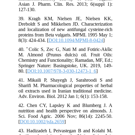
Asian J. Pharm. Clin. Res. 2013; 6(suppl 1):
127-130.
39. Kragh KM, Nielsen JE, Nielsen KK,
Dreboldt S and Mikkelsen JD. Characterization
and localization of new antifungal cysteine-rich
proteins from Beta vulgaris. MPMI. 1995 May 1;
8(3): 424-434. [
DOI:10.1094/MPMI-8-0424
]
40. ˇColic S, Zec G, Nati M and Fotiric-Akšic
M. Almond (Prunus dulcis) oil. Fruit Oils:
Chemistry and Functionality; Ramadan, MF, Ed.;
Springer Nature: Basingstoke, UK. 2019, 149-
80. [
DOI:10.1007/978-3-030-12473-1_6
]
41. Mikaili P, Shayegh J, Sarahroodi S and
Sharifi M. Pharmacological properties of herbal
oil extracts used in Iranian traditional medicine.
Adv. Environ. Biol. 2012 Jan 1; 6(1): 153-158.
42. Chen CY, Lapsley K and Blumberg J. A
nutrition and health perspective on almonds. J.
Sci. Food Agric. 2006 Nov; 86(14): 2245-50.
[
DOI:10.1002/jsfa.2659
]
43. Hadizadeh I, Peivastegan B and Kolahi M.