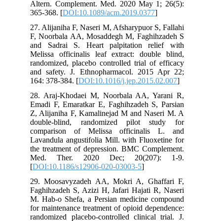
Altern. Complement. Med. 2020 May 1; 26(5):
365-368. [
DOI:10.1089/acm.2019.0377
]
27. Alijaniha F, Naseri M, Afsharypuor S, Fallahi
F, Noorbala AA, Mosaddegh M, Faghihzadeh S
and Sadrai S. Heart palpitation relief with
Melissa officinalis leaf extract: double blind,
randomized, placebo controlled trial of efficacy
and safety. J. Ethnopharmacol. 2015 Apr 22;
164: 378-384. [
DOI:10.1016/j.jep.2015.02.007
]
28. Araj-Khodaei M, Noorbala AA, Yarani R,
Emadi F, Emaratkar E, Faghihzadeh S, Parsian
Z, Alijaniha F, Kamalinejad M and Naseri M. A
double-blind, randomized pilot study for
comparison of Melissa officinalis L. and
Lavandula angustifolia Mill. with Fluoxetine for
the treatment of depression. BMC Complement.
Med. Ther. 2020 Dec; 20(207): 1-9.
[
DOI:10.1186/s12906-020-03003-5
]
29. Moosavyzadeh AA, Mokri A, Ghaffari F,
Faghihzadeh S, Azizi H, Jafari Hajati R, Naseri
M. Hab-o Shefa, a Persian medicine compound
for maintenance treatment of opioid dependence:
randomized placebo-controlled clinical trial. J.