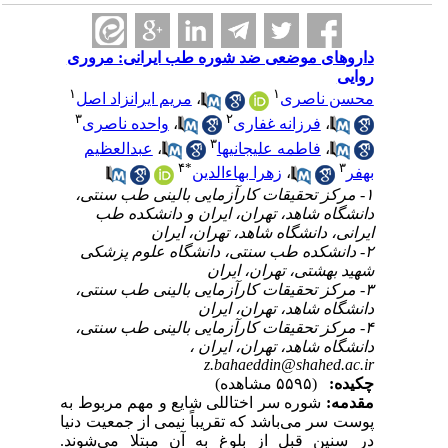
داروهای موضعی ضد شوره طب ایرانی: مروری
روایی
۱
۱
مریم ایرانزاد اصل
،
محسن ناصری
۳
۲
واحده ناصری
،
فرزانه غفاری
،
۳
عبدالعظیم
،
فاطمه علیجانیها
،
۴
*
۳
زهرا بهاءالدین
،
بهفر
۱- مرکز تحقیقات کارآزمایی بالینی طب سنتی،
دانشگاه شاهد، تهران، ایران و دانشکده طب
ایرانی، دانشگاه شاهد، تهران، ایران
۲- دانشکده طب سنتی، دانشگاه علوم پزشکی
شهید بهشتی، تهران، ایران
۳- مرکز تحقیقات کارآزمایی بالینی طب سنتی،
دانشگاه شاهد، تهران، ایران
۴- مرکز تحقیقات کارآزمایی بالینی طب سنتی،
دانشگاه شاهد، تهران، ایران ،
z.bahaeddin@shahed.ac.ir
چکیده:
(۵۵۹۵ مشاهده)
مقدمه:
شوره سر اختاللی شایع و مهم مربوط به
پوست سر می‌باشد که تقریباً نیمی از جمعیت دنیا
در سنین قبل از بلوغ به آن مبتلا می‌شوند.