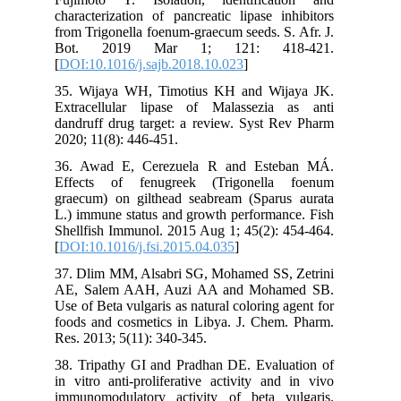
characterization of pancreatic lipase inhibitors
from Trigonella foenum-graecum seeds. S. Afr. J.
Bot. 2019 Mar 1; 121: 418-421.
[
DOI:10.1016/j.sajb.2018.10.023
]
35. Wijaya WH, Timotius KH and Wijaya JK.
Extracellular lipase of Malassezia as anti
dandruff drug target: a review. Syst Rev Pharm
2020; 11(8): 446-451.
36. Awad E, Cerezuela R and Esteban MÁ.
Effects of fenugreek (Trigonella foenum
graecum) on gilthead seabream (Sparus aurata
L.) immune status and growth performance. Fish
Shellfish Immunol. 2015 Aug 1; 45(2): 454-464.
[
DOI:10.1016/j.fsi.2015.04.035
]
37. Dlim MM, Alsabri SG, Mohamed SS, Zetrini
AE, Salem AAH, Auzi AA and Mohamed SB.
Use of Beta vulgaris as natural coloring agent for
foods and cosmetics in Libya. J. Chem. Pharm.
Res. 2013; 5(11): 340-345.
38. Tripathy GI and Pradhan DE. Evaluation of
in vitro anti-proliferative activity and in vivo
immunomodulatory activity of beta vulgaris.