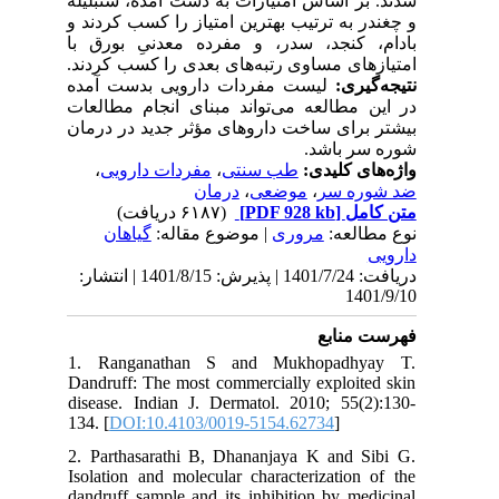
شدند. بر اساس امتیازات به دست آمده، شنبلیله
و چغندر به ترتیب بهترین امتیاز را کسب کردند و
بادام، کنجد، سدر، و مفرده معدنیِ بورق با
امتیازهای مساوی رتبه‌های بعدی را کسب کردند.
نتیجه‌گیری:
لیست مفردات دارویی بدست آمده
در این مطالعه می‌تواند مبنای انجام مطالعات
بیشتر برای ساخت داروهای مؤثر جدید در درمان
شوره سر باشد.
،
مفردات دارویی
،
طب سنتی
واژه‌های کلیدی:
درمان
،
موضعی
،
ضد شوره سر
(۶۱۸۷ دریافت)
[PDF 928 kb]
متن کامل
نوع مطالعه:
مروری
| موضوع مقاله:
گياهان
دارویی
دریافت: 1401/7/24 | پذیرش: 1401/8/15 | انتشار:
1401/9/10
فهرست منابع
1. Ranganathan S and Mukhopadhyay T.
Dandruff: The most commercially exploited skin
disease. Indian J. Dermatol. 2010; 55(2):130-
134. [
DOI:10.4103/0019-5154.62734
]
2. Parthasarathi B, Dhananjaya K and Sibi G.
Isolation and molecular characterization of the
dandruff sample and its inhibition by medicinal