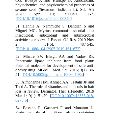
CO, Boakye A and Hunkpe G. Antioxidant,
phytochemical and physicochemical properties of
sesame seed (Sesamum indicum L). Sci. Afr
2020 Apr 19; e00349. 1-7.
[
DOI:10.1016/j.sciaf.2020.e00349
]
51. Hennia A, Nemmiche S, Dandlen S and
Miguel MG. Myrtus communis essential oils:
insecticidal, antioxidant and antimicrobial
activities: a review. J. Essent. Oil Res. 2019 Nov
2; 31(6): 487-545.
[
DOI:10.1080/10412905.2019.1611672
]
52. Mhatre SV, Bhagit AA and Yadav RP.
Pancreatic lipase inhibitor from food plant:
Potential molecule for development of safe anti-
obesity drug. MGM J. Med. Sci. 2016; 3(1): 34-
41. [
DOI:10.5005/jp-journals-10036-1084
]
53. Almohanna HM, Ahmed AA, Tsatalis JP and
Tosti A. The role of vitamins and minerals in hair
loss: a review. Dermatol. Ther. (Heidelb). 2019
Mar 1; 9(1): 51-70. [
DOI:10.1007/s13555-018-
0278-6
]
54. Bassino E, Gasparri F and Munaron L.
Protective role of nutritional plants containing