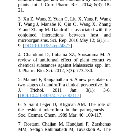
plants. Int. J. Curr. Pharm. Res. 2014; 6(3): 18-
21.
3. Xu Z, Wang Z, Yuan C, Liu X, Yang F, Wang
T, Wang J, Manabe K, Qin O, Wang X, Zhang
Y and Zhang M. Dandruff is associated with the
conjoined interactions between host and
microorganisms. Sci. Rep. 2016 May 12; 6(1): 1-
9. [
DOI:10.1038/srep24877
]
4. Chandrani D, Lubaina SZ, Soosamma M. A
review of antifungal effect of plant extract vs
chemical substances against Malassezia spp. Int.
J. Pharm. Bio. Sci. 2012; 3(3): 773-780.
5. Manuel F, Ranganathan S. A new postulate on
two stages of dandruff: a clinical perspective. Int.
J. Trichol. 2011 Jan; 3(1): 3-6.
[
DOI:10.4103/0974-7753.82117
]
6. S Saint-Leger D, Kligman AM. The role of
the resident microflora in the pathogenesis. J.
Soc. Cosmet. Chem. 1989 Mar; 40: 109-117.
7. Rostami Chaijan M, Handjani F, Zarshenas
MM, Sedigh Rahimabadi M, Tavakkoli A. The