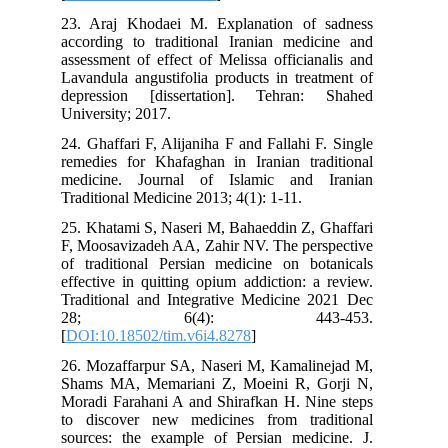
23. Araj Khodaei M. Explanation of sadness
according to traditional Iranian medicine and
assessment of effect of Melissa officianalis and
Lavandula angustifolia products in treatment of
depression [dissertation]. Tehran: Shahed
University; 2017.
24. Ghaffari F, Alijaniha F and Fallahi F. Single
remedies for Khafaghan in Iranian traditional
medicine. Journal of Islamic and Iranian
Traditional Medicine 2013; 4(1): 1-11.
25. Khatami S, Naseri M, Bahaeddin Z, Ghaffari
F, Moosavizadeh AA, Zahir NV. The perspective
of traditional Persian medicine on botanicals
effective in quitting opium addiction: a review.
Traditional and Integrative Medicine 2021 Dec
28; 6(4): 443-453.
[
DOI:10.18502/tim.v6i4.8278
]
26. Mozaffarpur SA, Naseri M, Kamalinejad M,
Shams MA, Memariani Z, Moeini R, Gorji N,
Moradi Farahani A and Shirafkan H. Nine steps
to discover new medicines from traditional
sources: the example of Persian medicine. J.