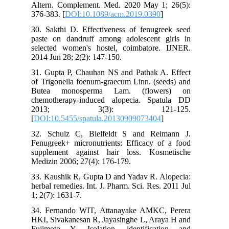
Altern. Complement. Med. 2020 May 1; 26(5):
376-383. [
DOI:10.1089/acm.2019.0390
]
30. Sakthi D. Effectiveness of fenugreek seed
paste on dandruff among adolescent girls in
selected women's hostel, coimbatore. IJNER.
2014 Jun 28; 2(2): 147-150.
31. Gupta P, Chauhan NS and Pathak A. Effect
of Trigonella foenum-graecum Linn. (seeds) and
Butea monosperma Lam. (flowers) on
chemotherapy-induced alopecia. Spatula DD
2013; 3(3): 121-125.
[
DOI:10.5455/spatula.20130909073404
]
32. Schulz C, Bielfeldt S and Reimann J.
Fenugreek+ micronutrients: Efficacy of a food
supplement against hair loss. Kosmetische
Medizin 2006; 27(4): 176-179.
33. Kaushik R, Gupta D and Yadav R. Alopecia:
herbal remedies. Int. J. Pharm. Sci. Res. 2011 Jul
1; 2(7): 1631-7.
34. Fernando WIT, Attanayake AMKC, Perera
HKI, Sivakanesan R, Jayasinghe L, Araya H and
Fujimoto Y. Isolation, identification and