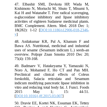
47. Elbashir SMI, Devkota HP, Wada M,
Kishimoto N, Moriuchi M, Shuto T, Misumi S,
Kai H and Watanabe T. Free radical scavenging,
α-glucosidase inhibitory and lipase inhibitory
activities of eighteen Sudanese medicinal plants.
BMC Complement. Altern. Med. 2018 Dec 1;
18(282): 1-12 [
DOI:10.1186/s12906-018-2346-
y
]
48. Anilakumar KR, Pal A, Khanum F and
Bawa AS. Nutritional, medicinal and industrial
uses of sesame (Sesamum indicum L.) seeds-an
overview. Poljopr Znan Smotra 2010 Dec 20;
75(4): 159-168.
49. Badmaev V, Hatakeyama Y, Yamazaki N,
Noro A, Mohamed F, Ho CT and Pan MH.
Preclinical and clinical effects of Coleus
forskohlii, Salacia reticulata and Sesamum
indicum modifying pancreatic lipase inhibition in
vitro and reducing total body fat. J. Funct. Foods
2015 May 1; 15: 44-51.
[
DOI:10.1016/j.jff.2015.03.007
]
50. Dravie EE, Kortei NK, Essuman EK, Tettey