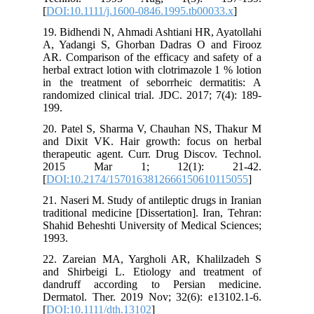
[
DOI:10.1111/j.1600-0846.1995.tb00033.x
]
19. Bidhendi N, Ahmadi Ashtiani HR, Ayatollahi
A, Yadangi S, Ghorban Dadras O and Firooz
AR. Comparison of the efficacy and safety of a
herbal extract lotion with clotrimazole 1 % lotion
in the treatment of seborrheic dermatitis: A
randomized clinical trial. JDC. 2017; 7(4): 189-
199.
20. Patel S, Sharma V, Chauhan NS, Thakur M
and Dixit VK. Hair growth: focus on herbal
therapeutic agent. Curr. Drug Discov. Technol.
2015 Mar 1; 12(1): 21-42.
[
DOI:10.2174/1570163812666150610115055
]
21. Naseri M. Study of antileptic drugs in Iranian
traditional medicine [Dissertation]. Iran, Tehran:
Shahid Beheshti University of Medical Sciences;
1993.
22. Zareian MA, Yargholi AR, Khalilzadeh S
and Shirbeigi L. Etiology and treatment of
dandruff according to Persian medicine.
Dermatol. Ther. 2019 Nov; 32(6): e13102.1-6.
[
DOI:10.1111/dth.13102
]