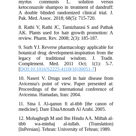
myrtus communis L. solution versus
ketoconazole shampoo in treatment of dandruff:
A double blinded randomized clinical trial. J.
Pak. Med. Assoc. 2018; 68(5): 715-720.
8. Rathi V, Rathi JC, Tamizharasi S and Pathak
AK. Plants used for hair growth promotion: A
review. Pharm. Rev. 2008; 2(3): 185-187.
9. Surh YJ. Reverse pharmacology applicable for
botanical drug development-inspiration from the
legacy of traditional wisdom. J. Tradit.
Complement. Med. 2011 Oct; 1(1): 5-7.
[
DOI:10.1016/S2225-4110(16)30051-7
]
10. Naseri V. Drugs used in hair disease from
Avicenna's point of view. Paper presented at:
Proceedings of the international conference of
Avicenna. Hamadan, Iran: 2004.
11. Sina I. Al-qanun fi al-tibb [the canon of
medicine]. Dare EhiaAttorath Al Arabi. 2005.
12. Mohaghegh M and Ibn Hindu AA. Miftah al-
tibb wa-minhaj al-tullab. (Translation)
[InPersian]. Tehran: University of Tehran; 1989.