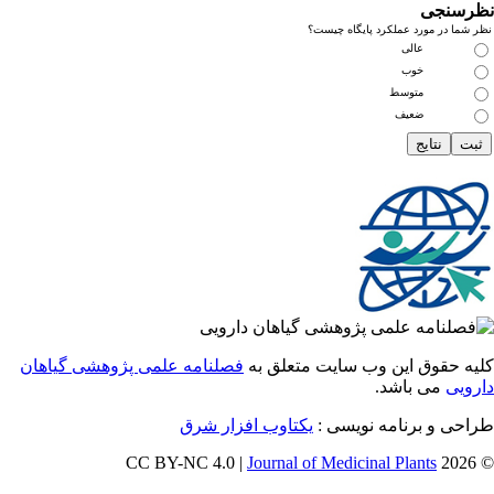
سنجی
ما در مورد عملکرد پایگاه چیست؟
عالی
خوب
متوسط
ضعیف
 حقوق این وب سایت متعلق به
فصلنامه علمی پژوهشی گیاهان
یی
می باشد.
احی و برنامه نویسی
یکتاوب افزار شرق
Journal of Medicinal Plants