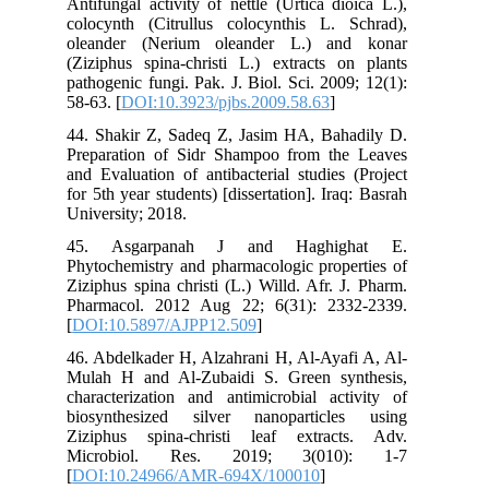
Antifungal activity of nettle (Urtica dioica L.),
colocynth (Citrullus colocynthis L. Schrad),
oleander (Nerium oleander L.) and konar
(Ziziphus spina-christi L.) extracts on plants
pathogenic fungi. Pak. J. Biol. Sci. 2009; 12(1):
58-63. [
DOI:10.3923/pjbs.2009.58.63
]
44. Shakir Z, Sadeq Z, Jasim HA, Bahadily D.
Preparation of Sidr Shampoo from the Leaves
and Evaluation of antibacterial studies (Project
for 5th year students) [dissertation]. Iraq: Basrah
University; 2018.
45. Asgarpanah J and Haghighat E.
Phytochemistry and pharmacologic properties of
Ziziphus spina christi (L.) Willd. Afr. J. Pharm.
Pharmacol. 2012 Aug 22; 6(31): 2332-2339.
[
DOI:10.5897/AJPP12.509
]
46. Abdelkader H, Alzahrani H, Al-Ayafi A, Al-
Mulah H and Al-Zubaidi S. Green synthesis,
characterization and antimicrobial activity of
biosynthesized silver nanoparticles using
Ziziphus spina-christi leaf extracts. Adv.
Microbiol. Res. 2019; 3(010): 1-7
[
DOI:10.24966/AMR-694X/100010
]