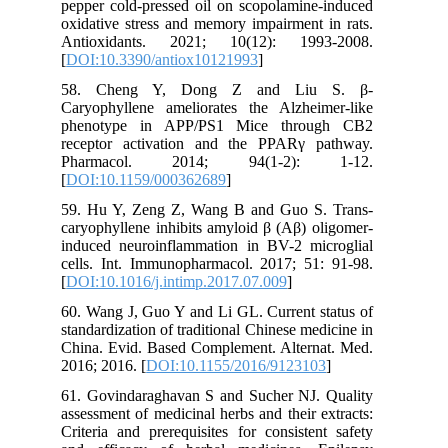
pepper cold-pressed oil on scopolamine-induced
oxidative stress and memory impairment in rats.
Antioxidants. 2021; 10(12): 1993-2008.
[
DOI:10.3390/antiox10121993
]
58. Cheng Y, Dong Z and Liu S. β-
Caryophyllene ameliorates the Alzheimer-like
phenotype in APP/PS1 Mice through CB2
receptor activation and the PPARγ pathway.
Pharmacol. 2014; 94(1-2): 1-12.
[
DOI:10.1159/000362689
]
59. Hu Y, Zeng Z, Wang B and Guo S. Trans-
caryophyllene inhibits amyloid β (Aβ) oligomer-
induced neuroinflammation in BV-2 microglial
cells. Int. Immunopharmacol. 2017; 51: 91-98.
[
DOI:10.1016/j.intimp.2017.07.009
]
60. Wang J, Guo Y and Li GL. Current status of
standardization of traditional Chinese medicine in
China. Evid. Based Complement. Alternat. Med.
2016; 2016. [
DOI:10.1155/2016/9123103
]
61. Govindaraghavan S and Sucher NJ. Quality
assessment of medicinal herbs and their extracts:
Criteria and prerequisites for consistent safety