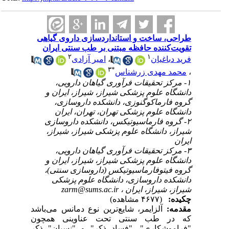
طراحی، ساخت و استانداردسازی داروی گیاهی
تقویت‌کننده حافظه مبتنی بر طب سنتی ایران
۲
۱
امیر آزادی
،
فرید دباغیان
۳
*
محمد مهدی زرشناس
،
۱- مرکز تحقیقات فرآوری گیاهان دارویی،
دانشگاه علوم پزشکی شیراز، شیراز، ایران و
گروه فارماکوگنوزی، دانشکده داروسازی،
دانشگاه علوم پزشکی تهران، تهران، ایران
۲- گروه فارماسیوتیکس، دانشکده داروسازی
شیراز، دانشگاه علوم پزشکی شیراز، شیراز،
ایران
۳- مرکز تحقیقات فرآوری گیاهان دارویی،
دانشگاه علوم پزشکی شیراز، شیراز، ایران و
گروه فیتوفارماسیوتیکس (داروسازی سنتی)،
دانشکده داروسازی، دانشگاه علوم پزشکی
zarm@sums.ac.ir
شیراز، شیراز، ایران ،
چکیده:
(۴۶۷۷ مشاهده)
مقدمه:
آلزایمر، شایع‌ترین نوع دمانس می‌باشد
که در طب سنتی تحت عناوینی همچون
"فراموشکاری"، "فسادِ ذکر" و "نِسیان" ذکر