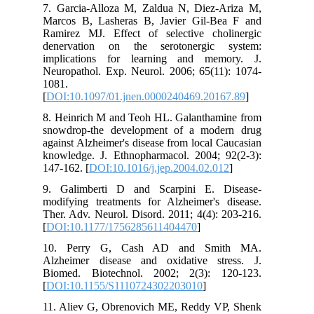
7. Garcia-Alloza M, Zaldua N, Diez-Ariza M,
Marcos B, Lasheras B, Javier Gil-Bea F and
Ramirez MJ. Effect of selective cholinergic
denervation on the serotonergic system:
implications for learning and memory. J.
Neuropathol. Exp. Neurol. 2006; 65(11): 1074-
1081.
[
DOI:10.1097/01.jnen.0000240469.20167.89
]
8. Heinrich M and Teoh HL. Galanthamine from
snowdrop-the development of a modern drug
against Alzheimer's disease from local Caucasian
knowledge. J. Ethnopharmacol. 2004; 92(2-3):
147-162. [
DOI:10.1016/j.jep.2004.02.012
]
9. Galimberti D and Scarpini E. Disease-
modifying treatments for Alzheimer's disease.
Ther. Adv. Neurol. Disord. 2011; 4(4): 203-216.
[
DOI:10.1177/1756285611404470
]
10. Perry G, Cash AD and Smith MA.
Alzheimer disease and oxidative stress. J.
Biomed. Biotechnol. 2002; 2(3): 120-123.
[
DOI:10.1155/S1110724302203010
]
11. Aliev G, Obrenovich ME, Reddy VP, Shenk