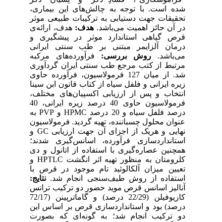
شده است. با توجه به چالش‌های این بیماری،
تحقیقات جهت دستیابی به ترکیبات طبیعی موثر
در آن حائز اهمیت می‌باشد.
هدف:
هدف، ارائه‌ی
قرص گیاهی استاندارد موثر در پیشگیری و
درمان آلزایمر مبتنی بر طب سنتی ایرانی
می‌باشد.
روش بررسی:
فرآورده‌های مرکبه
مرتبط از کتب مرجع طب سنتی ایران گردآوری
شد. از میان 127 فرمولاسیون، فرآورده حاوی
زیره ایرانی و فلفل سیاه از کتاب قانون ابن سینا
انتخاب و پس از ارزیابی اکسپیان‌های مختلف،
فرمولاسیون حاوی 40 درصد زیره ایرانی، 40
درصد فلفل سیاه و 20 درصد HPMC و PVP به
عنوان محلول چسباننده، تهیه گردید. فرمولاسیون
نهایی و هریک از اجزای آن جهت ارزیابی GC و
استانداردسازی فرآورده، اسانس‌گیری شدند؛
همچنین عصاره‌گیری با استفاده از اتانول و دی
کلرومتان به منظور تهیه اثر انگشت HPTLC و
تعیین میزان آلکالوئید تام موجود در قرص با
استفاده از روش طیف‌سنجی انجام شد.
نتایج:
آنالیز اسانس قرص موید حضور دو ترکیب ترانس
کاریوفیلن (22/29 درصد) و گاماترپینن (72/17
درصد) بود و استانداردسازی قرص بر اساس این
دو ترکیب انجام شد؛ به گونه‌ای که بصورت