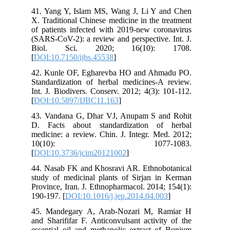
41. Yang Y, Islam MS, Wang J, Li Y and Chen
X. Traditional Chinese medicine in the treatment
of patients infected with 2019-new coronavirus
(SARS-CoV-2): a review and perspective. Int. J.
Biol. Sci. 2020; 16(10): 1708.
[
DOI:10.7150/ijbs.45538
]
42. Kunle OF, Egharevba HO and Ahmadu PO.
Standardization of herbal medicines-A review.
Int. J. Biodivers. Conserv. 2012; 4(3): 101-112.
[
DOI:10.5897/IJBC11.163
]
43. Vandana G, Dhar VJ, Anupam S and Rohit
D. Facts about standardization of herbal
medicine: a review. Chin. J. Integr. Med. 2012;
10(10): 1077-1083.
[
DOI:10.3736/jcim20121002
]
44. Nasab FK and Khosravi AR. Ethnobotanical
study of medicinal plants of Sirjan in Kerman
Province, Iran. J. Ethnopharmacol. 2014; 154(1):
190-197. [
DOI:10.1016/j.jep.2014.04.003
]
45. Mandegary A, Arab-Nozari M, Ramiar H
and Sharififar F. Anticonvulsant activity of the
essential oil and methanolic extract of Bunium