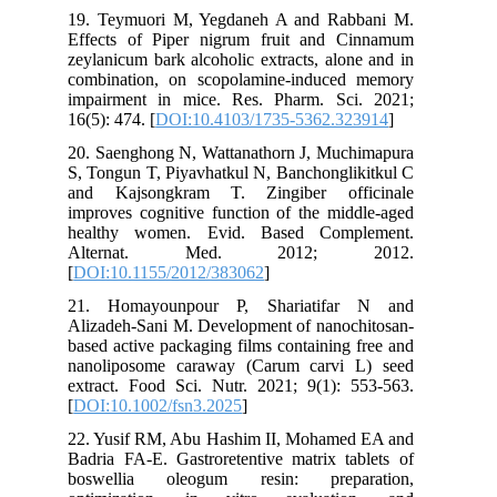
19. Teymuori M, Yegdaneh A and Rabbani M.
Effects of Piper nigrum fruit and Cinnamum
zeylanicum bark alcoholic extracts, alone and in
combination, on scopolamine-induced memory
impairment in mice. Res. Pharm. Sci. 2021;
16(5): 474. [
DOI:10.4103/1735-5362.323914
]
20. Saenghong N, Wattanathorn J, Muchimapura
S, Tongun T, Piyavhatkul N, Banchonglikitkul C
and Kajsongkram T. Zingiber officinale
improves cognitive function of the middle-aged
healthy women. Evid. Based Complement.
Alternat. Med. 2012; 2012.
[
DOI:10.1155/2012/383062
]
21. Homayounpour P, Shariatifar N and
Alizadeh‐Sani M. Development of nanochitosan‐
based active packaging films containing free and
nanoliposome caraway (Carum carvi L) seed
extract. Food Sci. Nutr. 2021; 9(1): 553-563.
[
DOI:10.1002/fsn3.2025
]
22. Yusif RM, Abu Hashim II, Mohamed EA and
Badria FA-E. Gastroretentive matrix tablets of
boswellia oleogum resin: preparation,