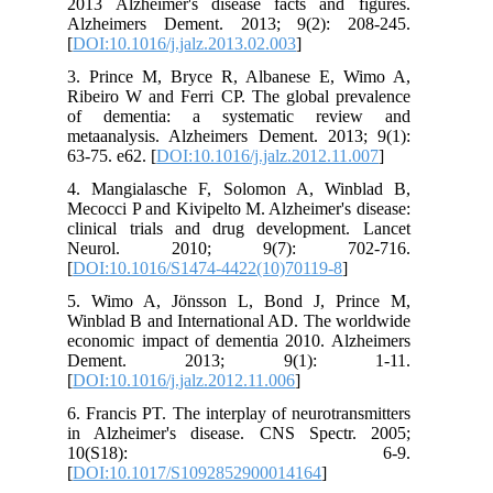
2013 Alzheimer's disease facts and figures.
Alzheimers Dement. 2013; 9(2): 208-245.
[
DOI:10.1016/j.jalz.2013.02.003
]
3. Prince M, Bryce R, Albanese E, Wimo A,
Ribeiro W and Ferri CP. The global prevalence
of dementia: a systematic review and
metaanalysis. Alzheimers Dement. 2013; 9(1):
63-75. e62. [
DOI:10.1016/j.jalz.2012.11.007
]
4. Mangialasche F, Solomon A, Winblad B,
Mecocci P and Kivipelto M. Alzheimer's disease:
clinical trials and drug development. Lancet
Neurol. 2010; 9(7): 702-716.
[
DOI:10.1016/S1474-4422(10)70119-8
]
5. Wimo A, Jönsson L, Bond J, Prince M,
Winblad B and International AD. The worldwide
economic impact of dementia 2010. Alzheimers
Dement. 2013; 9(1): 1-11.
[
DOI:10.1016/j.jalz.2012.11.006
]
6. Francis PT. The interplay of neurotransmitters
in Alzheimer's disease. CNS Spectr. 2005;
10(S18): 6-9.
[
DOI:10.1017/S1092852900014164
]