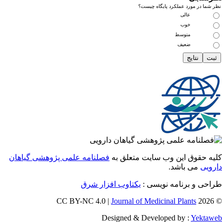
ما در مورد عملکرد پایگاه چیست؟
عالی
خوب
متوسط
ضعیف
 حقوق این وب سایت متعلق به
فصلنامه علمی پژوهشی گیاهان
یی
می باشد.
احی و برنامه نویسی
یکتاوب افزار شرق
Journal of Medicinal Plants
Designed & Developed by :
Yekt