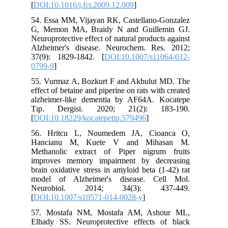
[
DOI:10.1016/j.fct.2009.12.009
]
54. Essa MM, Vijayan RK, Castellano-Gonzalez
G, Memon MA, Braidy N and Guillemin GJ.
Neuroprotective effect of natural products against
Alzheimer's disease. Neurochem. Res. 2012;
37(9): 1829-1842. [
DOI:10.1007/s11064-012-
0799-9
]
55. Vurmaz A, Bozkurt F and Akbulut MD. The
effect of betaine and piperine on rats with created
alzheimer-like dementia by AF64A. Kocatepe
Tıp. Dergisi. 2020; 21(2): 183-190.
[
DOI:10.18229/kocatepetip.579496
]
56. Hritcu L, Noumedem JA, Cioanca O,
Hancianu M, Kuete V and Mihasan M.
Methanolic extract of Piper nigrum fruits
improves memory impairment by decreasing
brain oxidative stress in amyloid beta (1-42) rat
model of Alzheimer's disease. Cell Mol.
Neurobiol. 2014; 34(3): 437-449.
[
DOI:10.1007/s10571-014-0028-y
]
57. Mostafa NM, Mostafa AM, Ashour ML,
Elhady SS. Neuroprotective effects of black