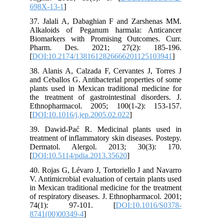
698X-13-1
]
37. Jalali A, Dabaghian F and Zarshenas MM.
Alkaloids of Peganum harmala: Anticancer
Biomarkers with Promising Outcomes. Curr.
Pharm. Des. 2021; 27(2): 185-196.
[
DOI:10.2174/1381612826666201125103941
]
38. Alanis A, Calzada F, Cervantes J, Torres J
and Ceballos G. Antibacterial properties of some
plants used in Mexican traditional medicine for
the treatment of gastrointestinal disorders. J.
Ethnopharmacol. 2005; 100(1-2): 153-157.
[
DOI:10.1016/j.jep.2005.02.022
]
39. Dawid-Pać R. Medicinal plants used in
treatment of inflammatory skin diseases. Postepy.
Dermatol. Alergol. 2013; 30(3): 170.
[
DOI:10.5114/pdia.2013.35620
]
40. Rojas G, Lévaro J, Tortoriello J and Navarro
V. Antimicrobial evaluation of certain plants used
in Mexican traditional medicine for the treatment
of respiratory diseases. J. Ethnopharmacol. 2001;
74(1): 97-101. [
DOI:10.1016/S0378-
8741(00)00349-4
]