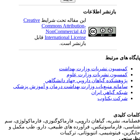
بازنشر اطلاعات
Creative
این مقاله تحت شرایط
Commons Attribution-
NonCommercial 4.0
قابل
International License
بازنشر است.
اه های مرتبط
کمیسیون نشریات وزارت بهداشت
کمسیون نشریات وزارت علوم
پژوهشكده گياهان دارويي جهاد دانشگاهي
سامانه منبع‌ياب وزارت بهداشت درمان و آموزش پزشکی
شبكه گياهي ايران
شرکت یکتاوب
ت کلیدی
امه، نشریه، گیاهان دارویی، فارماکوگنوزی، فارماکولوژی، سم
ی، فارماسوتیکس، فرآورده های طبیعی، دارو، طب مکمل و
زین، فیتوشیمی، اتنوبوتانی، ترکیبات
سنجی