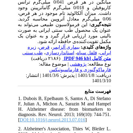
میانگین در هر قرص 0/041 میلی‌گرم ترانس
کاریوفیلن و 0/018 میلی‌گرم گاماترپینن وجود
داشت. میزان آلکالوئید تام موجود در هر قرص،
0/06 میلی‌گرم معادل آتروپین محاسبه گردید.
نتیجه‌گیری:
این فرمولاسیون طبیعی می‌تواند به
عنوان یک محصول طب سنتی ایرانی به صورت
بالینی مورد ارزیابی قرار گیرد و به عنوان یک
مکمل تقویت‌کننده‌ی حافظه ارائه شود.
زیره
،
قرص
،
بیماری آلزایمر
واژه‌های کلیدی:
طب سنتی
،
استانداردسازی
،
فلفل سیاه
،
ایرانی
(۲۱۸۶ دریافت)
[PDF 946 kb]
متن کامل
نوع مطالعه:
پژوهشی
| موضوع مقاله:
فارماكوگنوزی و فارماسيوتيكس
دریافت: 1401/1/8 | پذیرش: 1401/3/6 | انتشار:
1401/3/10
فهرست منابع
1. Dubois B, Epelbaum S, Santos A, Di Stefano
F, Julian A, Michon A, Sarazin M and Hampel
H. Alzheimer disease: from biomarkers to
diagnosis. Rev. Neurol. 2013; 169(10): 744-751.
[
DOI:10.1016/j.neurol.2013.07.016
]
2. Alzheimer's Association, Thies W, Bleiler L.