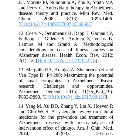
JC, Moreira PI, Nunomura A, Zhu X, Smith MA
and Perry G. Antioxidant therapy in Alzheimer's
disease: theory and practice. Mini Rev. Med.
Chem. 2008; 8(13): 1395-1406.
[
DOI:10.2174/138955708786369582
]
12. Costa N, Derumeaux H, Rapp T, Garnault V,
Ferlicoq L, Gillette S, Andrieu S, Vellas B,
Lamure M and Grand A. Methodological
considerations in cost of illness studies on
Alzheimer disease. Health Econ. Rev. 2012;
2(1): 18. [
DOI:10.1186/2191-1991-2-18
]
13. Margolin RA, Araujo JA, Sheinerman K and
Van Epps D. P4‐280: Maximizing the potential
of small companies in Alzheimer's disease
research: Challenges and opportunities.
Alzheimers Dement. 2015; 11(7S_Part_19):
P893-P893. [
DOI:10.1016/j.jalz.2015.08.110
]
14. Yang M, Xu DD, Zhang Y, Liu X, Hoeven R
and Cho WCS. A systematic review on natural
medicines for the prevention and treatment of
Alzheimer's disease with meta-analyses of
intervention effect of ginkgo. Am. J. Chin. Med.
2014; 42(03): 505-521.