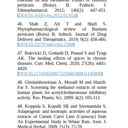
persicum (Boiss). B. Fedtsch. J.
Ethnopharmacol. 2012; 140(2): 447-451.
[
DOI:10.1016/j.jep.2012.01.024
]
46. Shah Z, Ali T and Shafi S.
Phytopharmacological review of Bunium
persicum (Boiss) B. fedtsch. Journal of Drug
Delivery and Therapeutics. 2019; 9(2): 458-460.
[
DOI:10.22270/jddt.v9i2.2509
]
47. Bukvicki D, Gottardi D, Prasad S and Tyagi
AK. The healing effects of spices in chronic
diseases. Curr. Med. Chem. 2020; 27(26): 4401-
4420.
[
DOI:10.2174/0929867325666180831145800
]
48. Gholamhoseinian A, Moradi M and Sharifi-
Far F. Screening the methanol extracts of some
Iranian plants for acetylcholinesterase inhibitory
activity. Res. Pharm. Sci. 2009; 4(2): 105-112.
49. Koppula S, Kopalli SR and Sreemantula S.
Adaptogenic and nootropic activities of aqueous
extracts of Carum Carvi Linn (Caraway) fruit:
An Experimental Study in Wistar Rats. Aust. J.
Medical Herbal. 2009; 21(3): 72-78.