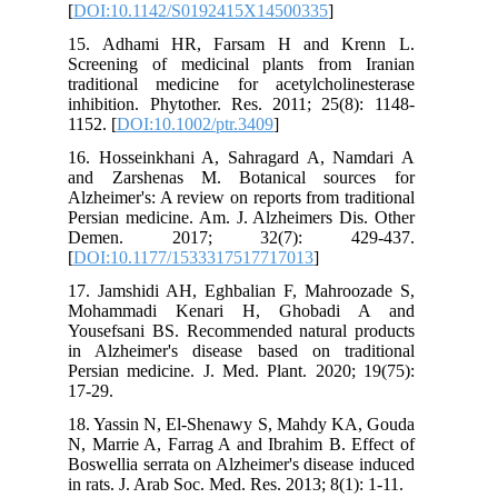
[
DOI:10.1142/S0192415X14500335
]
15. Adhami HR, Farsam H and Krenn L.
Screening of medicinal plants from Iranian
traditional medicine for acetylcholinesterase
inhibition. Phytother. Res. 2011; 25(8): 1148-
1152. [
DOI:10.1002/ptr.3409
]
16. Hosseinkhani A, Sahragard A, Namdari A
and Zarshenas M. Botanical sources for
Alzheimer's: A review on reports from traditional
Persian medicine. Am. J. Alzheimers Dis. Other
Demen. 2017; 32(7): 429-437.
[
DOI:10.1177/1533317517717013
]
17. Jamshidi AH, Eghbalian F, Mahroozade S,
Mohammadi Kenari H, Ghobadi A and
Yousefsani BS. Recommended natural products
in Alzheimer's disease based on traditional
Persian medicine. J. Med. Plant. 2020; 19(75):
17-29.
18. Yassin N, El-Shenawy S, Mahdy KA, Gouda
N, Marrie A, Farrag A and Ibrahim B. Effect of
Boswellia serrata on Alzheimer's disease induced
in rats. J. Arab Soc. Med. Res. 2013; 8(1): 1-11.