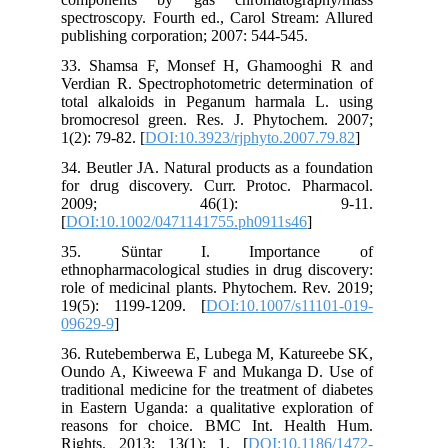
spectroscopy. Fourth ed., Carol Stream: Allured
publishing corporation; 2007: 544-545.
33. Shamsa F, Monsef H, Ghamooghi R and
Verdian R. Spectrophotometric determination of
total alkaloids in Peganum harmala L. using
bromocresol green. Res. J. Phytochem. 2007;
1(2): 79-82. [
DOI:10.3923/rjphyto.2007.79.82
]
34. Beutler JA. Natural products as a foundation
for drug discovery. Curr. Protoc. Pharmacol.
2009; 46(1): 9-11.
[
DOI:10.1002/0471141755.ph0911s46
]
35. Süntar I. Importance of
ethnopharmacological studies in drug discovery:
role of medicinal plants. Phytochem. Rev. 2019;
19(5): 1199-1209. [
DOI:10.1007/s11101-019-
09629-9
]
36. Rutebemberwa E, Lubega M, Katureebe SK,
Oundo A, Kiweewa F and Mukanga D. Use of
traditional medicine for the treatment of diabetes
in Eastern Uganda: a qualitative exploration of
reasons for choice. BMC Int. Health Hum.
Rights. 2013; 13(1): 1. [
DOI:10.1186/1472-