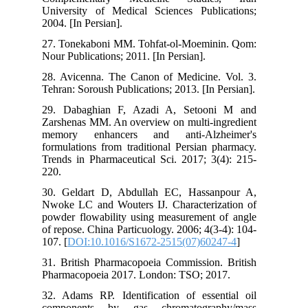
University of Medical Sciences Publications;
2004. [In Persian].
27. Tonekaboni MM. Tohfat-ol-Moeminin. Qom:
Nour Publications; 2011. [In Persian].
28. Avicenna. The Canon of Medicine. Vol. 3.
Tehran: Soroush Publications; 2013. [In Persian].
29. Dabaghian F, Azadi A, Setooni M and
Zarshenas MM. An overview on multi-ingredient
memory enhancers and anti-Alzheimer's
formulations from traditional Persian pharmacy.
Trends in Pharmaceutical Sci. 2017; 3(4): 215-
220.
30. Geldart D, Abdullah EC, Hassanpour A,
Nwoke LC and Wouters IJ. Characterization of
powder flowability using measurement of angle
of repose. China Particuology. 2006; 4(3-4): 104-
107. [
DOI:10.1016/S1672-2515(07)60247-4
]
31. British Pharmacopoeia Commission. British
Pharmacopoeia 2017. London: TSO; 2017.
32. Adams RP. Identification of essential oil
components by gas chromatography/mass