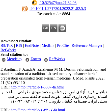
‎ 10.52547/jmp.21.82.93
‎ 20.1001.1.2717204.2022.21.82.5.3
Research code: 8864
Download citation:
BibTeX
|
RIS
|
EndNote
|
Medlars
|
ProCite
|
Reference Manager
|
RefWorks
Send citation to:
Mendeley
Zotero
RefWorks
Dabaghian F, Azadi A, Zarshenas M M. Design, reformulation, an
standardization of a traditional-based memory enhancer herbal
preparation originated from Persian medicine. J. Med. Plants 2022;
21 (82) :93-110
URL:
http://jmp.ir/article-1-3307-fa.html
اغیان فرید، آزادی امیر، زرشناس محمد مهدی. طراحی، ساخت و
تانداردسازی داروی گیاهی تقویت‌کننده حافظه مبتنی بر طب
تی ایران. فصلنامه گياهان دارویی. ۱۴۰۱; ۲۱ (۸۲) :۹۳-۱۱۰
URL:
http://jmp.ir/article-۱-۳۳۰۷-fa.html