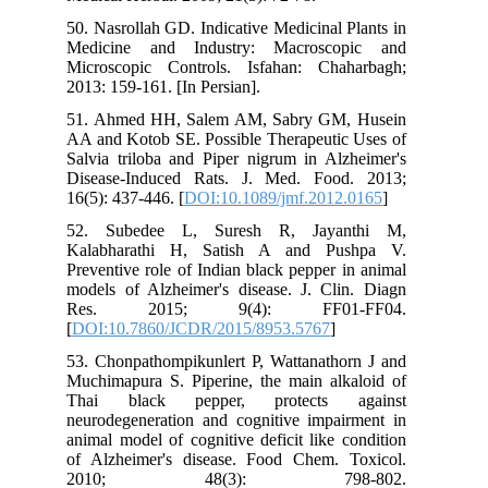
50. Nasrollah GD. Indicative Medicinal Plants in
Medicine and Industry: Macroscopic and
Microscopic Controls. Isfahan: Chaharbagh;
2013: 159-161. [In Persian].
51. Ahmed HH, Salem AM, Sabry GM, Husein
AA and Kotob SE. Possible Therapeutic Uses of
Salvia triloba and Piper nigrum in Alzheimer's
Disease-Induced Rats. J. Med. Food. 2013;
16(5): 437-446. [
DOI:10.1089/jmf.2012.0165
]
52. Subedee L, Suresh R, Jayanthi M,
Kalabharathi H, Satish A and Pushpa V.
Preventive role of Indian black pepper in animal
models of Alzheimer's disease. J. Clin. Diagn
Res. 2015; 9(4): FF01-FF04.
[
DOI:10.7860/JCDR/2015/8953.5767
]
53. Chonpathompikunlert P, Wattanathorn J and
Muchimapura S. Piperine, the main alkaloid of
Thai black pepper, protects against
neurodegeneration and cognitive impairment in
animal model of cognitive deficit like condition
of Alzheimer's disease. Food Chem. Toxicol.
2010; 48(3): 798-802.