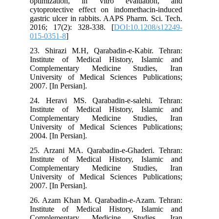
optimization, in vitro evaluation, and
cytoprotective effect on indomethacin-induced
gastric ulcer in rabbits. AAPS Pharm. Sci. Tech.
2016; 17(2): 328-338. [
DOI:10.1208/s12249-
015-0351-8
]
23. Shirazi M.H, Qarabadin-e-Kabir. Tehran:
Institute of Medical History, Islamic and
Complementary Medicine Studies, Iran
University of Medical Sciences Publications;
2007. [In Persian].
24. Heravi MS. Qarabadin-e-salehi. Tehran:
Institute of Medical History, Islamic and
Complementary Medicine Studies, Iran
University of Medical Sciences Publications;
2004. [In Persian].
25. Arzani MA. Qarabadin-e-Ghaderi. Tehran:
Institute of Medical History, Islamic and
Complementary Medicine Studies, Iran
University of Medical Sciences Publications;
2007. [In Persian].
26. Azam Khan M. Qarabadin-e-Azam. Tehran:
Institute of Medical History, Islamic and
Complementary Medicine Studies, Iran