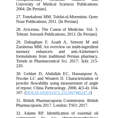
University of Medical Sciences Publications;
2004. [In Persian].
27. Tonekaboni MM. Tohfat-ol-Moeminin. Qom:
Nour Publications; 2011. [In Persian].
28. Avicenna. The Canon of Medicine. Vol. 3.
Tehran: Soroush Publications; 2013. [In Persian].
29. Dabaghian F, Azadi A, Setooni M and
Zarshenas MM. An overview on multi-ingredient
memory enhancers and anti-Alzheimer's
formulations from traditional Persian pharmacy.
Trends in Pharmaceutical Sci. 2017; 3(4): 215-
220.
30. Geldart D, Abdullah EC, Hassanpour A,
Nwoke LC and Wouters IJ. Characterization of
powder flowability using measurement of angle
of repose. China Particuology. 2006; 4(3-4): 104-
107. [
DOI:10.1016/S1672-2515(07)60247-4
]
31. British Pharmacopoeia Commission. British
Pharmacopoeia 2017. London: TSO; 2017.
32. Adams RP. Identification of essential oil
components by gas chromatography/mass