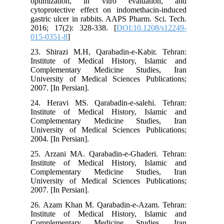
optimization, in vitro evaluation, and
cytoprotective effect on indomethacin-induced
gastric ulcer in rabbits. AAPS Pharm. Sci. Tech.
2016; 17(2): 328-338. [
DOI:10.1208/s12249-
015-0351-8
]
23. Shirazi M.H, Qarabadin-e-Kabir. Tehran:
Institute of Medical History, Islamic and
Complementary Medicine Studies, Iran
University of Medical Sciences Publications;
2007. [In Persian].
24. Heravi MS. Qarabadin-e-salehi. Tehran:
Institute of Medical History, Islamic and
Complementary Medicine Studies, Iran
University of Medical Sciences Publications;
2004. [In Persian].
25. Arzani MA. Qarabadin-e-Ghaderi. Tehran:
Institute of Medical History, Islamic and
Complementary Medicine Studies, Iran
University of Medical Sciences Publications;
2007. [In Persian].
26. Azam Khan M. Qarabadin-e-Azam. Tehran:
Institute of Medical History, Islamic and
Complementary Medicine Studies, Iran