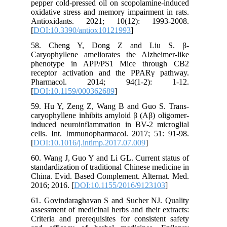
pepper cold-pressed oil on scopolamine-induced
oxidative stress and memory impairment in rats.
Antioxidants. 2021; 10(12): 1993-2008.
[
DOI:10.3390/antiox10121993
]
58. Cheng Y, Dong Z and Liu S. β-
Caryophyllene ameliorates the Alzheimer-like
phenotype in APP/PS1 Mice through CB2
receptor activation and the PPARγ pathway.
Pharmacol. 2014; 94(1-2): 1-12.
[
DOI:10.1159/000362689
]
59. Hu Y, Zeng Z, Wang B and Guo S. Trans-
caryophyllene inhibits amyloid β (Aβ) oligomer-
induced neuroinflammation in BV-2 microglial
cells. Int. Immunopharmacol. 2017; 51: 91-98.
[
DOI:10.1016/j.intimp.2017.07.009
]
60. Wang J, Guo Y and Li GL. Current status of
standardization of traditional Chinese medicine in
China. Evid. Based Complement. Alternat. Med.
2016; 2016. [
DOI:10.1155/2016/9123103
]
61. Govindaraghavan S and Sucher NJ. Quality
assessment of medicinal herbs and their extracts:
Criteria and prerequisites for consistent safety