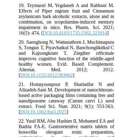
19. Teymuori M, Yegdaneh A and Rabbani M.
Effects of Piper nigrum fruit and Cinnamum
zeylanicum bark alcoholic extracts, alone and in
combination, on scopolamine-induced memory
impairment in mice. Res. Pharm. Sci. 2021;
16(5): 474. [
DOI:10.4103/1735-5362.323914
]
20. Saenghong N, Wattanathorn J, Muchimapura
S, Tongun T, Piyavhatkul N, Banchonglikitkul C
and Kajsongkram T. Zingiber officinale
improves cognitive function of the middle-aged
healthy women. Evid. Based Complement.
Alternat. Med. 2012; 2012.
[
DOI:10.1155/2012/383062
]
21. Homayounpour P, Shariatifar N and
Alizadeh‐Sani M. Development of nanochitosan‐
based active packaging films containing free and
nanoliposome caraway (Carum carvi L) seed
extract. Food Sci. Nutr. 2021; 9(1): 553-563.
[
DOI:10.1002/fsn3.2025
]
22. Yusif RM, Abu Hashim II, Mohamed EA and
Badria FA-E. Gastroretentive matrix tablets of
boswellia oleogum resin: preparation,