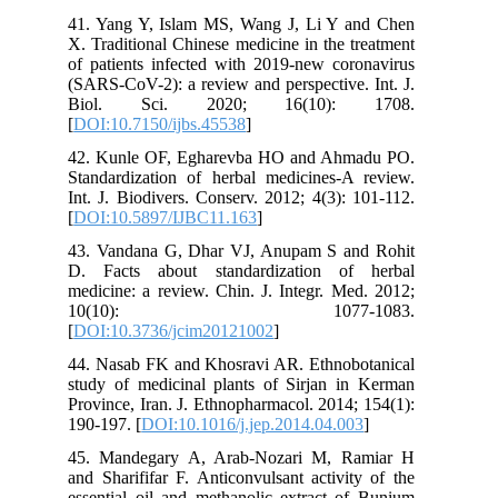
41. Yang Y, Islam MS, Wang J, Li Y and Chen
X. Traditional Chinese medicine in the treatment
of patients infected with 2019-new coronavirus
(SARS-CoV-2): a review and perspective. Int. J.
Biol. Sci. 2020; 16(10): 1708.
[
DOI:10.7150/ijbs.45538
]
42. Kunle OF, Egharevba HO and Ahmadu PO.
Standardization of herbal medicines-A review.
Int. J. Biodivers. Conserv. 2012; 4(3): 101-112.
[
DOI:10.5897/IJBC11.163
]
43. Vandana G, Dhar VJ, Anupam S and Rohit
D. Facts about standardization of herbal
medicine: a review. Chin. J. Integr. Med. 2012;
10(10): 1077-1083.
[
DOI:10.3736/jcim20121002
]
44. Nasab FK and Khosravi AR. Ethnobotanical
study of medicinal plants of Sirjan in Kerman
Province, Iran. J. Ethnopharmacol. 2014; 154(1):
190-197. [
DOI:10.1016/j.jep.2014.04.003
]
45. Mandegary A, Arab-Nozari M, Ramiar H
and Sharififar F. Anticonvulsant activity of the
essential oil and methanolic extract of Bunium