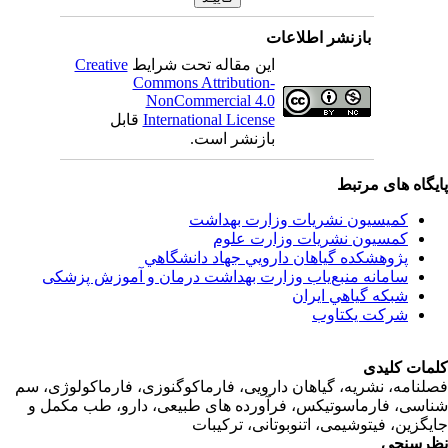
بازنشر اطلاعات
Creative
این مقاله تحت شرایط
Commons Attribution-
NonCommercial 4.0
قابل
International License
بازنشر است.
اه های مرتبط
کمیسیون نشریات وزارت بهداشت
کمسیون نشریات وزارت علوم
پژوهشكده گياهان دارويي جهاد دانشگاهي
سامانه منبع‌ياب وزارت بهداشت درمان و آموزش پزشکی
شبكه گياهي ايران
شرکت یکتاوب
ت کلیدی
امه، نشریه، گیاهان دارویی، فارماکوگنوزی، فارماکولوژی، سم
ی، فارماسوتیکس، فرآورده های طبیعی، دارو، طب مکمل و
زین، فیتوشیمی، اتنوبوتانی، ترکیبات
سنجی