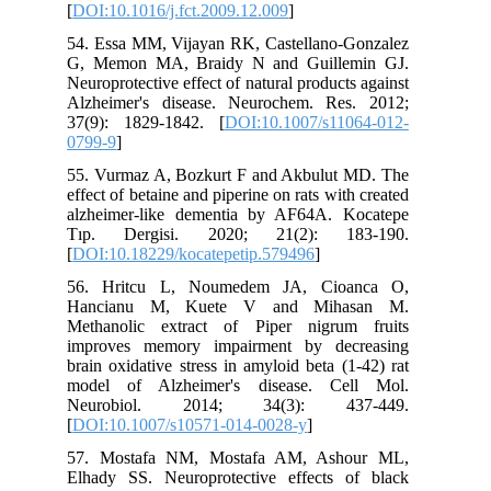
[
DOI:10.1016/j.fct.2009.12.009
]
54. Essa MM, Vijayan RK, Castellano-Gonzalez
G, Memon MA, Braidy N and Guillemin GJ.
Neuroprotective effect of natural products against
Alzheimer's disease. Neurochem. Res. 2012;
37(9): 1829-1842. [
DOI:10.1007/s11064-012-
0799-9
]
55. Vurmaz A, Bozkurt F and Akbulut MD. The
effect of betaine and piperine on rats with created
alzheimer-like dementia by AF64A. Kocatepe
Tıp. Dergisi. 2020; 21(2): 183-190.
[
DOI:10.18229/kocatepetip.579496
]
56. Hritcu L, Noumedem JA, Cioanca O,
Hancianu M, Kuete V and Mihasan M.
Methanolic extract of Piper nigrum fruits
improves memory impairment by decreasing
brain oxidative stress in amyloid beta (1-42) rat
model of Alzheimer's disease. Cell Mol.
Neurobiol. 2014; 34(3): 437-449.
[
DOI:10.1007/s10571-014-0028-y
]
57. Mostafa NM, Mostafa AM, Ashour ML,
Elhady SS. Neuroprotective effects of black