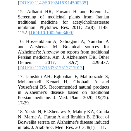
[
DOI:10.1142/S0192415X14500335
]
15. Adhami HR, Farsam H and Krenn L.
Screening of medicinal plants from Iranian
traditional medicine for acetylcholinesterase
inhibition. Phytother. Res. 2011; 25(8): 1148-
1152. [
DOI:10.1002/ptr.3409
]
16. Hosseinkhani A, Sahragard A, Namdari A
and Zarshenas M. Botanical sources for
Alzheimer's: A review on reports from traditional
Persian medicine. Am. J. Alzheimers Dis. Other
Demen. 2017; 32(7): 429-437.
[
DOI:10.1177/1533317517717013
]
17. Jamshidi AH, Eghbalian F, Mahroozade S,
Mohammadi Kenari H, Ghobadi A and
Yousefsani BS. Recommended natural products
in Alzheimer's disease based on traditional
Persian medicine. J. Med. Plant. 2020; 19(75):
17-29.
18. Yassin N, El-Shenawy S, Mahdy KA, Gouda
N, Marrie A, Farrag A and Ibrahim B. Effect of
Boswellia serrata on Alzheimer's disease induced
in rats. J. Arab Soc. Med. Res. 2013; 8(1): 1-11.