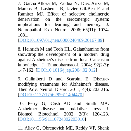
7. Garcia-Alloza M, Zaldua N, Diez-Ariza M,
Marcos B, Lasheras B, Javier Gil-Bea F and
Ramirez MJ. Effect of selective cholinergic
denervation on the serotonergic system:
implications for learning and memory. J.
Neuropathol. Exp. Neurol. 2006; 65(11): 1074-
1081.
[
DOI:10.1097/01.jnen.0000240469.20167.89
]
8. Heinrich M and Teoh HL. Galanthamine from
snowdrop-the development of a modern drug
against Alzheimer's disease from local Caucasian
knowledge. J. Ethnopharmacol. 2004; 92(2-3):
147-162. [
DOI:10.1016/j.jep.2004.02.012
]
9. Galimberti D and Scarpini E. Disease-
modifying treatments for Alzheimer's disease.
Ther. Adv. Neurol. Disord. 2011; 4(4): 203-216.
[
DOI:10.1177/1756285611404470
]
10. Perry G, Cash AD and Smith MA.
Alzheimer disease and oxidative stress. J.
Biomed. Biotechnol. 2002; 2(3): 120-123.
[
DOI:10.1155/S1110724302203010
]
11. Aliev G, Obrenovich ME, Reddy VP, Shenk