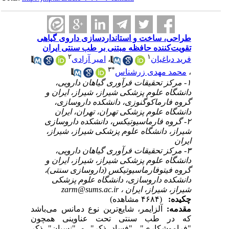
طراحی، ساخت و استانداردسازی داروی گیاهی
تقویت‌کننده حافظه مبتنی بر طب سنتی ایران
۲
۱
امیر آزادی
،
فرید دباغیان
۳
*
محمد مهدی زرشناس
،
۱- مرکز تحقیقات فرآوری گیاهان دارویی،
دانشگاه علوم پزشکی شیراز، شیراز، ایران و
گروه فارماکوگنوزی، دانشکده داروسازی،
دانشگاه علوم پزشکی تهران، تهران، ایران
۲- گروه فارماسیوتیکس، دانشکده داروسازی
شیراز، دانشگاه علوم پزشکی شیراز، شیراز،
ایران
۳- مرکز تحقیقات فرآوری گیاهان دارویی،
دانشگاه علوم پزشکی شیراز، شیراز، ایران و
گروه فیتوفارماسیوتیکس (داروسازی سنتی)،
دانشکده داروسازی، دانشگاه علوم پزشکی
zarm@sums.ac.ir
شیراز، شیراز، ایران ،
چکیده:
(۴۶۸۴ مشاهده)
مقدمه:
آلزایمر، شایع‌ترین نوع دمانس می‌باشد
که در طب سنتی تحت عناوینی همچون
"فراموشکاری"، "فسادِ ذکر" و "نِسیان" ذکر