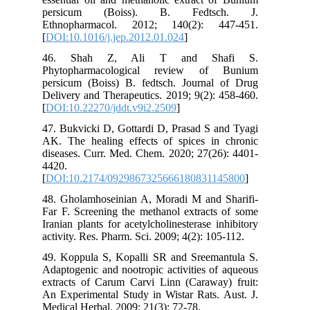
persicum (Boiss). B. Fedtsch. J.
Ethnopharmacol. 2012; 140(2): 447-451.
[
DOI:10.1016/j.jep.2012.01.024
]
46. Shah Z, Ali T and Shafi S.
Phytopharmacological review of Bunium
persicum (Boiss) B. fedtsch. Journal of Drug
Delivery and Therapeutics. 2019; 9(2): 458-460.
[
DOI:10.22270/jddt.v9i2.2509
]
47. Bukvicki D, Gottardi D, Prasad S and Tyagi
AK. The healing effects of spices in chronic
diseases. Curr. Med. Chem. 2020; 27(26): 4401-
4420.
[
DOI:10.2174/0929867325666180831145800
]
48. Gholamhoseinian A, Moradi M and Sharifi-
Far F. Screening the methanol extracts of some
Iranian plants for acetylcholinesterase inhibitory
activity. Res. Pharm. Sci. 2009; 4(2): 105-112.
49. Koppula S, Kopalli SR and Sreemantula S.
Adaptogenic and nootropic activities of aqueous
extracts of Carum Carvi Linn (Caraway) fruit:
An Experimental Study in Wistar Rats. Aust. J.
Medical Herbal. 2009; 21(3): 72-78.