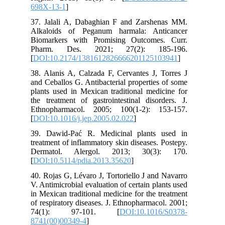
698X-13-1
]
37. Jalali A, Dabaghian F and Zarshenas MM.
Alkaloids of Peganum harmala: Anticancer
Biomarkers with Promising Outcomes. Curr.
Pharm. Des. 2021; 27(2): 185-196.
[
DOI:10.2174/1381612826666201125103941
]
38. Alanis A, Calzada F, Cervantes J, Torres J
and Ceballos G. Antibacterial properties of some
plants used in Mexican traditional medicine for
the treatment of gastrointestinal disorders. J.
Ethnopharmacol. 2005; 100(1-2): 153-157.
[
DOI:10.1016/j.jep.2005.02.022
]
39. Dawid-Pać R. Medicinal plants used in
treatment of inflammatory skin diseases. Postepy.
Dermatol. Alergol. 2013; 30(3): 170.
[
DOI:10.5114/pdia.2013.35620
]
40. Rojas G, Lévaro J, Tortoriello J and Navarro
V. Antimicrobial evaluation of certain plants used
in Mexican traditional medicine for the treatment
of respiratory diseases. J. Ethnopharmacol. 2001;
74(1): 97-101. [
DOI:10.1016/S0378-
8741(00)00349-4
]