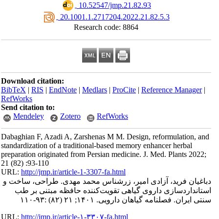
‎ 10.52547/jmp.21.82.93
‎ 20.1001.1.2717204.2022.21.82.5.3
Research code: 8864
Download citation:
BibTeX
|
RIS
|
EndNote
|
Medlars
|
ProCite
|
Reference Manager
|
RefWorks
Send citation to:
Mendeley
Zotero
RefWorks
Dabaghian F, Azadi A, Zarshenas M M. Design, reformulation, an
standardization of a traditional-based memory enhancer herbal
preparation originated from Persian medicine. J. Med. Plants 2022;
21 (82) :93-110
URL:
http://jmp.ir/article-1-3307-fa.html
اغیان فرید، آزادی امیر، زرشناس محمد مهدی. طراحی، ساخت و
تانداردسازی داروی گیاهی تقویت‌کننده حافظه مبتنی بر طب
تی ایران. فصلنامه گياهان دارویی. ۱۴۰۱; ۲۱ (۸۲) :۹۳-۱۱۰
URL:
http://jmp.ir/article-۱-۳۳۰۷-fa.html