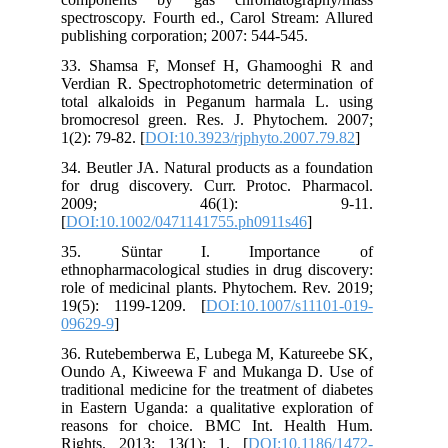
spectroscopy. Fourth ed., Carol Stream: Allured
publishing corporation; 2007: 544-545.
33. Shamsa F, Monsef H, Ghamooghi R and
Verdian R. Spectrophotometric determination of
total alkaloids in Peganum harmala L. using
bromocresol green. Res. J. Phytochem. 2007;
1(2): 79-82. [
DOI:10.3923/rjphyto.2007.79.82
]
34. Beutler JA. Natural products as a foundation
for drug discovery. Curr. Protoc. Pharmacol.
2009; 46(1): 9-11.
[
DOI:10.1002/0471141755.ph0911s46
]
35. Süntar I. Importance of
ethnopharmacological studies in drug discovery:
role of medicinal plants. Phytochem. Rev. 2019;
19(5): 1199-1209. [
DOI:10.1007/s11101-019-
09629-9
]
36. Rutebemberwa E, Lubega M, Katureebe SK,
Oundo A, Kiweewa F and Mukanga D. Use of
traditional medicine for the treatment of diabetes
in Eastern Uganda: a qualitative exploration of
reasons for choice. BMC Int. Health Hum.
Rights. 2013; 13(1): 1. [
DOI:10.1186/1472-