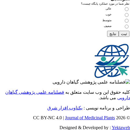
ما در مورد عملکرد پایگاه چیست؟
عالی
خوب
متوسط
ضعیف
 حقوق این وب سایت متعلق به
فصلنامه علمی پژوهشی گیاهان
یی
می باشد.
احی و برنامه نویسی
یکتاوب افزار شرق
Journal of Medicinal Plants
Designed & Developed by :
Yekt