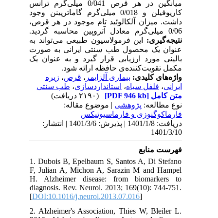
میانگین در هر قرص 0/041 میلی‌گرم ترانس
کاریوفیلن و 0/018 میلی‌گرم گاماترپینن وجود
داشت. میزان آلکالوئید تام موجود در هر قرص،
0/06 میلی‌گرم معادل آتروپین محاسبه گردید.
نتیجه‌گیری:
این فرمولاسیون طبیعی می‌تواند به
عنوان یک محصول طب سنتی ایرانی به صورت
بالینی مورد ارزیابی قرار گیرد و به عنوان یک
مکمل تقویت‌کننده‌ی حافظه ارائه شود.
زیره
،
قرص
،
بیماری آلزایمر
واژه‌های کلیدی:
طب سنتی
،
استانداردسازی
،
فلفل سیاه
،
ایرانی
(۲۱۹۰ دریافت)
[PDF 946 kb]
متن کامل
نوع مطالعه:
پژوهشی
| موضوع مقاله:
فارماكوگنوزی و فارماسيوتيكس
دریافت: 1401/1/8 | پذیرش: 1401/3/6 | انتشار:
1401/3/10
فهرست منابع
1. Dubois B, Epelbaum S, Santos A, Di Stefano
F, Julian A, Michon A, Sarazin M and Hampel
H. Alzheimer disease: from biomarkers to
diagnosis. Rev. Neurol. 2013; 169(10): 744-751.
[
DOI:10.1016/j.neurol.2013.07.016
]
2. Alzheimer's Association, Thies W, Bleiler L.