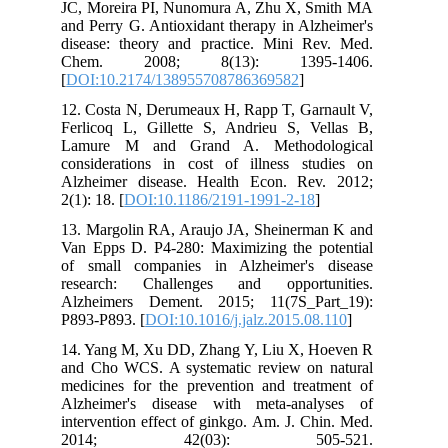
JC, Moreira PI, Nunomura A, Zhu X, Smith MA
and Perry G. Antioxidant therapy in Alzheimer's
disease: theory and practice. Mini Rev. Med.
Chem. 2008; 8(13): 1395-1406.
[
DOI:10.2174/138955708786369582
]
12. Costa N, Derumeaux H, Rapp T, Garnault V,
Ferlicoq L, Gillette S, Andrieu S, Vellas B,
Lamure M and Grand A. Methodological
considerations in cost of illness studies on
Alzheimer disease. Health Econ. Rev. 2012;
2(1): 18. [
DOI:10.1186/2191-1991-2-18
]
13. Margolin RA, Araujo JA, Sheinerman K and
Van Epps D. P4‐280: Maximizing the potential
of small companies in Alzheimer's disease
research: Challenges and opportunities.
Alzheimers Dement. 2015; 11(7S_Part_19):
P893-P893. [
DOI:10.1016/j.jalz.2015.08.110
]
14. Yang M, Xu DD, Zhang Y, Liu X, Hoeven R
and Cho WCS. A systematic review on natural
medicines for the prevention and treatment of
Alzheimer's disease with meta-analyses of
intervention effect of ginkgo. Am. J. Chin. Med.
2014; 42(03): 505-521.