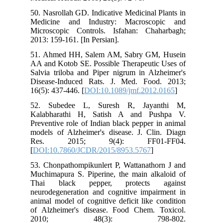
50. Nasrollah GD. Indicative Medicinal Plants in
Medicine and Industry: Macroscopic and
Microscopic Controls. Isfahan: Chaharbagh;
2013: 159-161. [In Persian].
51. Ahmed HH, Salem AM, Sabry GM, Husein
AA and Kotob SE. Possible Therapeutic Uses of
Salvia triloba and Piper nigrum in Alzheimer's
Disease-Induced Rats. J. Med. Food. 2013;
16(5): 437-446. [
DOI:10.1089/jmf.2012.0165
]
52. Subedee L, Suresh R, Jayanthi M,
Kalabharathi H, Satish A and Pushpa V.
Preventive role of Indian black pepper in animal
models of Alzheimer's disease. J. Clin. Diagn
Res. 2015; 9(4): FF01-FF04.
[
DOI:10.7860/JCDR/2015/8953.5767
]
53. Chonpathompikunlert P, Wattanathorn J and
Muchimapura S. Piperine, the main alkaloid of
Thai black pepper, protects against
neurodegeneration and cognitive impairment in
animal model of cognitive deficit like condition
of Alzheimer's disease. Food Chem. Toxicol.
2010; 48(3): 798-802.