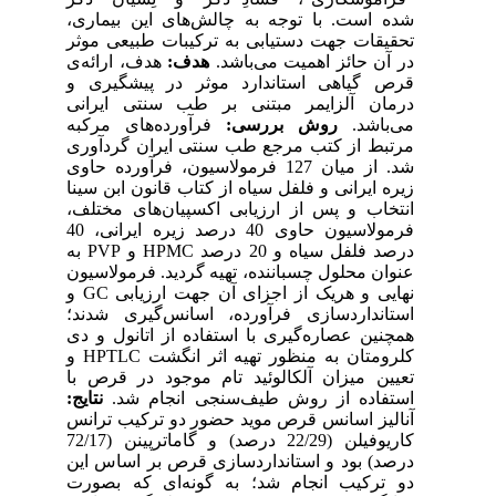
شده است. با توجه به چالش‌های این بیماری،
تحقیقات جهت دستیابی به ترکیبات طبیعی موثر
در آن حائز اهمیت می‌باشد.
هدف:
هدف، ارائه‌ی
قرص گیاهی استاندارد موثر در پیشگیری و
درمان آلزایمر مبتنی بر طب سنتی ایرانی
می‌باشد.
روش بررسی:
فرآورده‌های مرکبه
مرتبط از کتب مرجع طب سنتی ایران گردآوری
شد. از میان 127 فرمولاسیون، فرآورده حاوی
زیره ایرانی و فلفل سیاه از کتاب قانون ابن سینا
انتخاب و پس از ارزیابی اکسپیان‌های مختلف،
فرمولاسیون حاوی 40 درصد زیره ایرانی، 40
درصد فلفل سیاه و 20 درصد HPMC و PVP به
عنوان محلول چسباننده، تهیه گردید. فرمولاسیون
نهایی و هریک از اجزای آن جهت ارزیابی GC و
استانداردسازی فرآورده، اسانس‌گیری شدند؛
همچنین عصاره‌گیری با استفاده از اتانول و دی
کلرومتان به منظور تهیه اثر انگشت HPTLC و
تعیین میزان آلکالوئید تام موجود در قرص با
استفاده از روش طیف‌سنجی انجام شد.
نتایج:
آنالیز اسانس قرص موید حضور دو ترکیب ترانس
کاریوفیلن (22/29 درصد) و گاماترپینن (72/17
درصد) بود و استانداردسازی قرص بر اساس این
دو ترکیب انجام شد؛ به گونه‌ای که بصورت