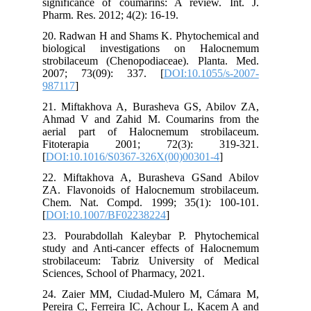
significance of coumarins: A review. Int. J.
Pharm. Res. 2012; 4(2): 16-19.
20. Radwan H and Shams K. Phytochemical and
biological investigations on Halocnemum
strobilaceum (Chenopodiaceae). Planta. Med.
2007; 73(09): 337. [
DOI:10.1055/s-2007-
987117
]
21. Miftakhova A, Burasheva GS, Abilov ZA,
Ahmad V and Zahid M. Coumarins from the
aerial part of Halocnemum strobilaceum.
Fitoterapia 2001; 72(3): 319-321.
[
DOI:10.1016/S0367-326X(00)00301-4
]
22. Miftakhova A, Burasheva GSand Abilov
ZA. Flavonoids of Halocnemum strobilaceum.
Chem. Nat. Compd. 1999; 35(1): 100-101.
[
DOI:10.1007/BF02238224
]
23. Pourabdollah Kaleybar P. Phytochemical
study and Anti-cancer effects of Halocnemum
strobilaceum: Tabriz University of Medical
Sciences, School of Pharmacy, 2021.
24. Zaier MM, Ciudad-Mulero M, Cámara M,
Pereira C, Ferreira IC, Achour L, Kacem A and