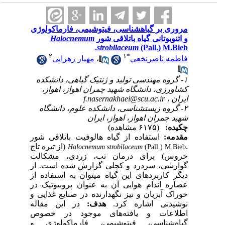
مروری بر گیاهشناسی، فیتوشیمی، فارماکولوژی
Halocnemum
و اتنوبوتانی گیاه باتلاقی شور
strobilaceum
(Pall.) M.Bieb.
۲
۱
*
مهیار زهرایی
،
فاطمه ناصرنخعی
۱- گروه مهندسی تولید و ژنتیک گیاهی، دانشکده
کشاورزی، دانشگاه شهید چمران اهواز، اهواز،‌
f.nasernakhaei@scu.ac.ir
ایران ،
۲- گروه زیست‎شناسی، دانشکده علوم، دانشگاه
شهید چمران اهواز، اهواز،‌ ایران
چکیده:
(۶۱۷۵ مشاهده)
مقدمه:
استفاده از گیاه هالوفیت باتلاقی شور
(از تیره تاج
.
Halocnemum strobilaceum
(Pall.) M.Bieb
خروس) برای درمان تب، زردی، مشکالت
گوارشی، سردرد و کچلی گزارش شده است. از
دیگر کاربردهای این گیاه میتوان به استفاده از
عصاره اندام هوایی آن به عنوان پروبیوتیک در
خوراک آبزیان و نیز نگهدارنده در صنایع غذایی و
نوشیدنی اشاره کرد.
هدف:
در این مقاله
اطلاعات و یافته‌های موجود در خصوص
گیاه‌شناسی، فیتوشیمی، فارماکولوژی و