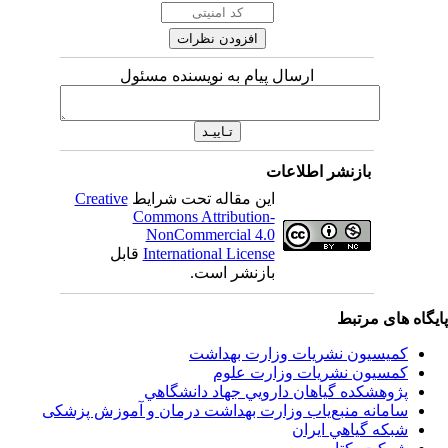
ارسال پیام به نویسنده مسئول
بازنشر اطلاعات
Creative
این مقاله تحت شرایط
Commons Attribution-
NonCommercial 4.0
قابل
International License
بازنشر است.
اه های مرتبط
کمیسیون نشریات وزارت بهداشت
کمسیون نشریات وزارت علوم
پژوهشكده گياهان دارويي جهاد دانشگاهي
سامانه منبع‌ياب وزارت بهداشت درمان و آموزش پزشکی
شبكه گياهي ايران