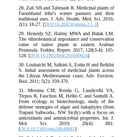
28. Zali SH and Tahmasb R. Medicinal plants of
Farashband tribe's winter pastures and their
traditional uses. J. Adv. Health. Med. Sci. 2016;
2(1): 18-27. [
DOI:10.20474/jahms-2.1.3
]
29. Heneidy SZ, Halmy MWA and Bidak LM.
The ethnobotanical importance and conservation
value of native plants in eastern Arabian
Peninsula. Feddes. Repert. 2017; 128(3-4): 105-
128. [
DOI:10.1002/fedr.201600024
]
30. Louhaichi M, Salkini A, Estita H and Belkhir
S. Initial assessment of medicinal plants across
the Libyan Mediterranean coast. Adv. Environ.
Biol. 2011; 5(2): 359-370.
31. Messina CM, Renda G, Laudicella VA,
Trepos R, Fauchon M, Hellio C and Santulli A.
From ecology to biotechnology, study of the
defense strategies of algae and halophytes (from
Trapani Saltworks, NW Sicily) with a focus on
antioxidants and antimicrobial properties. Int. J.
Mol. Sci. 2019; 20(4): 881.
[
DOI:10.3390/ijms20040881
]