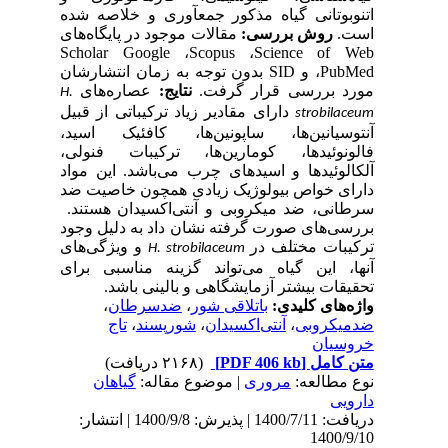
اتنوبوتانی گیاه مذکور جمعآوری و خلاصه شده
است.
روش بررسی:
مقالات موجود در پایگاه‌های
Scholar Google ،Scopus ،Science of Web
،PubMed و SID بدون توجه به زمان انتشارشان
مورد بررسی قرار گرفت.
نتایج:
عصاره‌های
H.
دارای مقادیر زیاد ترکیباتی از قبیل
strobilaceum
آنتوسیانین‌ها، ساپونین‌ها، کافئیک اسید،
فالونوئیدها، کومارین‌ها، ترکیبات فنولی،
آلکالوئیدها و اسیدهای چرب می‌باشد. این مواد
دارای خواص بیولوژیک زیادی همچون خاصیت ضد
سرطانی، ضد میکروبی و آنتی‌اکسیدان هستند. ‌
بررسی‌های صورت گرفته نشان داد به دلیل وجود
ترکیبات مختلف در
و ویژگی‌های
H. strobilaceum
آنها، این گیاه می‌تواند گزینه مناسبی برای
تحقیقات بیشتر آزمایشگاهی و بالینی باشد.
،
ضدسرطان
،
باتلاقی شور
واژه‌های کلیدی:
تاج
،
شورپسند
،
آنتی‌اکسیدان
،
ضدمیکروبی
خروسیان
(۲۱۶۸ دریافت)
[PDF 406 kb]
متن کامل
نوع مطالعه:
مروری
| موضوع مقاله:
گياهان
دارویی
دریافت: 1400/7/11 | پذیرش: 1400/9/8 | انتشار:
1400/9/10