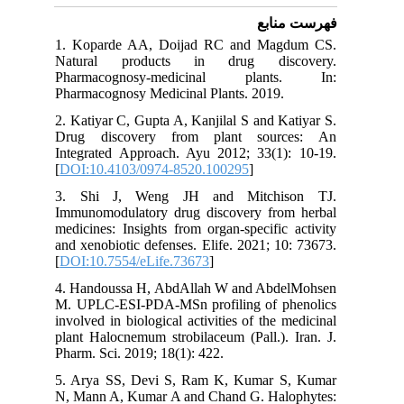
فهرست منابع
1. Koparde AA, Doijad RC and Magdum CS.
Natural products in drug discovery.
Pharmacognosy-medicinal plants. In:
Pharmacognosy Medicinal Plants. 2019.
2. Katiyar C, Gupta A, Kanjilal S and Katiyar S.
Drug discovery from plant sources: An
Integrated Approach. Ayu 2012; 33(1): 10-19.
[
DOI:10.4103/0974-8520.100295
]
3. Shi J, Weng JH and Mitchison TJ.
Immunomodulatory drug discovery from herbal
medicines: Insights from organ-specific activity
and xenobiotic defenses. Elife. 2021; 10: 73673.
[
DOI:10.7554/eLife.73673
]
4. Handoussa H, AbdAllah W and AbdelMohsen
M. UPLC-ESI-PDA-MSn profiling of phenolics
involved in biological activities of the medicinal
plant Halocnemum strobilaceum (Pall.). Iran. J.
Pharm. Sci. 2019; 18(1): 422.
5. Arya SS, Devi S, Ram K, Kumar S, Kumar
N, Mann A, Kumar A and Chand G. Halophytes: