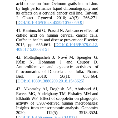
acid extraction from Ocimum gratissimum Linn.
by high performance liquid chromatography and
its effects on a cervical cancer cell line. Taiwan.
J. Obstet. Gynecol. 2010; 49(3): 266-271.
[
DOI:10.1016/S1028-4559(10)60059-9
]
41. Kanimozhi G, Prasad N. Anticancer effect of
caffeic acid on human cervical cancer cells.
Coffee in health and disease prevention: Elsevier;
2015, pp: 655-661. [
DOI:10.1016/B978-0-12-
409517-5.00073-5
]
42. Mottaghipisheh J, Nové M, Spengler G,
Kúsz N, Hohmann J and Csupor D.
Antiproliferative and cytotoxic activities of
furocoumarins of Ducrosia anethifolia. Pharm.
Biol. 2018; 56(1): 658-664.
[
DOI:10.1080/13880209.2018.1548625
]
43. Alkorashy AI, Doghish AS, Abulsoud AI,
Ewees MG, Abdelghany TM, Elshafey MM and
Elkhatib WF. Effect of scopoletin on phagocytic
activity of U937-derived human macrophages:
Insights from transcriptomic analysis. Genomics
2020; 112(5): 3518-3524.
[
DOI:10.1016/j.ygeno.2020.03.022
]