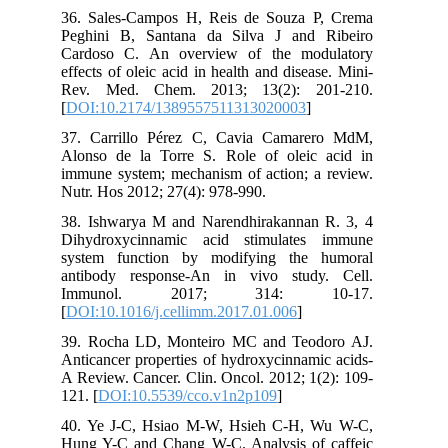
36. Sales-Campos H, Reis de Souza P, Crema
Peghini B, Santana da Silva J and Ribeiro
Cardoso C. An overview of the modulatory
effects of oleic acid in health and disease. Mini-
Rev. Med. Chem. 2013; 13(2): 201-210.
[
DOI:10.2174/1389557511313020003
]
37. Carrillo Pérez C, Cavia Camarero MdM,
Alonso de la Torre S. Role of oleic acid in
immune system; mechanism of action; a review.
Nutr. Hos 2012; 27(4): 978-990.
38. Ishwarya M and Narendhirakannan R. 3, 4
Dihydroxycinnamic acid stimulates immune
system function by modifying the humoral
antibody response-An in vivo study. Cell.
Immunol. 2017; 314: 10-17.
[
DOI:10.1016/j.cellimm.2017.01.006
]
39. Rocha LD, Monteiro MC and Teodoro AJ.
Anticancer properties of hydroxycinnamic acids-
A Review. Cancer. Clin. Oncol. 2012; 1(2): 109-
121. [
DOI:10.5539/cco.v1n2p109
]
40. Ye J-C, Hsiao M-W, Hsieh C-H, Wu W-C,
Hung Y-C and Chang W-C. Analysis of caffeic