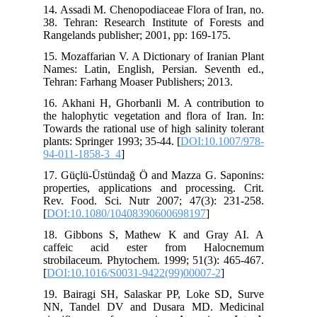
14. Assadi M. Chenopodiaceae Flora of Iran, no.
38. Tehran: Research Institute of Forests and
Rangelands publisher; 2001, pp: 169-175.
15. Mozaffarian V. A Dictionary of Iranian Plant
Names: Latin, English, Persian. Seventh ed.,
Tehran: Farhang Moaser Publishers; 2013.
16. Akhani H, Ghorbanli M. A contribution to
the halophytic vegetation and flora of Iran. In:
Towards the rational use of high salinity tolerant
plants: Springer 1993; 35-44. [
DOI:10.1007/978-
94-011-1858-3_4
]
17. Güçlü-Üstündağ Ö and Mazza G. Saponins:
properties, applications and processing. Crit.
Rev. Food. Sci. Nutr 2007; 47(3): 231-258.
[
DOI:10.1080/10408390600698197
]
18. Gibbons S, Mathew K and Gray AI. A
caffeic acid ester from Halocnemum
strobilaceum. Phytochem. 1999; 51(3): 465-467.
[
DOI:10.1016/S0031-9422(99)00007-2
]
19. Bairagi SH, Salaskar PP, Loke SD, Surve
NN, Tandel DV and Dusara MD. Medicinal