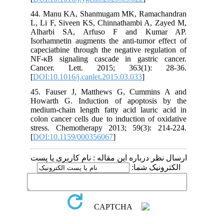
44. Manu KA, Shanmugam MK, Ramachandran
L, Li F, Siveen KS, Chinnathambi A, Zayed M,
Alharbi SA, Arfuso F and Kumar AP.
Isorhamnetin augments the anti-tumor effect of
capeciatbine through the negative regulation of
NF-κB signaling cascade in gastric cancer.
Cancer. Lett. 2015; 363(1): 28-36.
[
DOI:10.1016/j.canlet.2015.03.033
]
45. Fauser J, Matthews G, Cummins A and
Howarth G. Induction of apoptosis by the
medium-chain length fatty acid lauric acid in
colon cancer cells due to induction of oxidative
stress. Chemotherapy 2013; 59(3): 214-224.
[
DOI:10.1159/000356067
]
ارسال نظر درباره این مقاله : نام کاربری یا پست
الکترونیک شما: