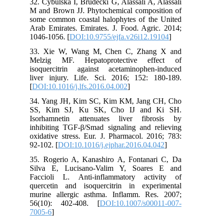
32. Cybulska I, Brudecki G, Alassali A, Alassali
M and Brown JJ. Phytochemical composition of
some common coastal halophytes of the United
Arab Emirates. Emirates. J. Food. Agric. 2014;
1046-1056. [
DOI:10.9755/ejfa.v26i12.19104
]
33. Xie W, Wang M, Chen C, Zhang X and
Melzig MF. Hepatoprotective effect of
isoquercitrin against acetaminophen-induced
liver injury. Life. Sci. 2016; 152: 180-189.
[
DOI:10.1016/j.lfs.2016.04.002
]
34. Yang JH, Kim SC, Kim KM, Jang CH, Cho
SS, Kim SJ, Ku SK, Cho IJ and Ki SH.
Isorhamnetin attenuates liver fibrosis by
inhibiting TGF-β/Smad signaling and relieving
oxidative stress. Eur. J. Pharmacol. 2016; 783:
92-102. [
DOI:10.1016/j.ejphar.2016.04.042
]
35. Rogerio A, Kanashiro A, Fontanari C, Da
Silva E, Lucisano-Valim Y, Soares E and
Faccioli L. Anti-inflammatory activity of
quercetin and isoquercitrin in experimental
murine allergic asthma. Inflamm. Res. 2007;
56(10): 402-408. [
DOI:10.1007/s00011-007-
7005-6
]