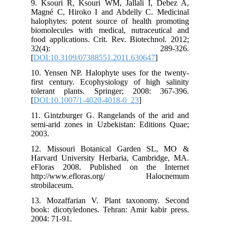
9. Ksouri R, Ksouri WM, Jallali I, Debez A,
Magné C, Hiroko I and Abdelly C. Medicinal
halophytes: potent source of health promoting
biomolecules with medical, nutraceutical and
food applications. Crit. Rev. Biotechnol. 2012;
32(4): 289-326.
[
DOI:10.3109/07388551.2011.630647
]
10. Yensen NP. Halophyte uses for the twenty-
first century. Ecophysiology of high salinity
tolerant plants. Springer; 2008: 367-396.
[
DOI:10.1007/1-4020-4018-0_23
]
11. Gintzburger G. Rangelands of the arid and
semi-arid zones in Uzbekistan: Editions Quae;
2003.
12. Missouri Botanical Garden SL, MO &
Harvard University Herbaria, Cambridge, MA.
eFloras 2008. Published on the Internet
http://www.efloras.org/ Halocnemum
strobilaceum.
13. Mozaffarian V. Plant taxonomy. Second
book: dicotyledones. Tehran: Amir kabir press.
2004: 71-91.