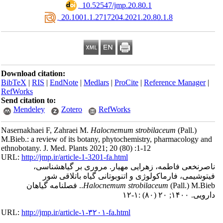
‎ 10.52547/jmp.20.80.1
‎ 20.1001.1.2717204.2021.20.80.1.8
Download citation:
BibTeX
|
RIS
|
EndNote
|
Medlars
|
ProCite
|
Reference Manager
|
RefWorks
Send citation to:
Mendeley
Zotero
RefWorks
Nasernakhaei F, Zahraei M.
Halocnemum strobilaceum
(Pall.)
M.Bieb.: a review of its botany, phytochemistry, pharmacology an
ethnobotany. J. Med. Plants 2021; 20 (80) :1-12
URL:
http://jmp.ir/article-1-3201-fa.html
اصرنخعی فاطمه، زهرایی مهیار. مروری بر گیاهشناسی
توشیمی، فارماکولوژی و اتنوبوتانی گیاه باتلاقی شور
(Pall.) M.Bieb.. فصلنامه گياهان
Halocnemum strobilaceum
ی. ۱۴۰۰; ۲۰ (۸۰) :۱-۱۲
URL:
http://jmp.ir/article-۱-۳۲۰۱-fa.html