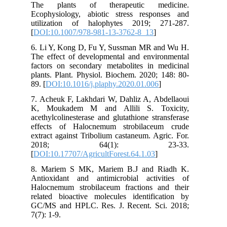
The plants of therapeutic medicine.
Ecophysiology, abiotic stress responses and
utilization of halophytes 2019; 271-287.
[
DOI:10.1007/978-981-13-3762-8_13
]
6. Li Y, Kong D, Fu Y, Sussman MR and Wu H.
The effect of developmental and environmental
factors on secondary metabolites in medicinal
plants. Plant. Physiol. Biochem. 2020; 148: 80-
89. [
DOI:10.1016/j.plaphy.2020.01.006
]
7. Acheuk F, Lakhdari W, Dahliz A, Abdellaoui
K, Moukadem M and Allili S. Toxicity,
acethylcolinesterase and glutathione stransferase
effects of Halocnemum strobilaceum crude
extract against Tribolium castaneum. Agric. For.
2018; 64(1): 23-33.
[
DOI:10.17707/AgricultForest.64.1.03
]
8. Mariem S MK, Mariem B.J and Riadh K.
Antioxidant and antimicrobial activities of
Halocnemum strobilaceum fractions and their
related bioactive molecules identification by
GC/MS and HPLC. Res. J. Recent. Sci. 2018;
7(7): 1-9.