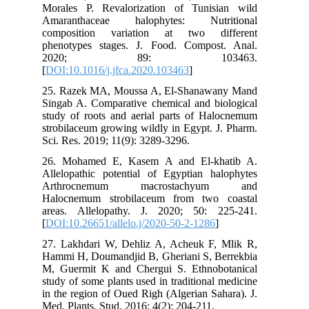
Morales P. Revalorization of Tunisian wild
Amaranthaceae halophytes: Nutritional
composition variation at two different
phenotypes stages. J. Food. Compost. Anal.
2020; 89: 103463.
[
DOI:10.1016/j.jfca.2020.103463
]
25. Razek MA, Moussa A, El-Shanawany Mand
Singab A. Comparative chemical and biological
study of roots and aerial parts of Halocnemum
strobilaceum growing wildly in Egypt. J. Pharm.
Sci. Res. 2019; 11(9): 3289-3296.
26. Mohamed E, Kasem A and El-khatib A.
Allelopathic potential of Egyptian halophytes
Arthrocnemum macrostachyum and
Halocnemum strobilaceum from two coastal
areas. Allelopathy. J. 2020; 50: 225-241.
[
DOI:10.26651/allelo.j/2020-50-2-1286
]
27. Lakhdari W, Dehliz A, Acheuk F, Mlik R,
Hammi H, Doumandjid B, Gheriani S, Berrekbia
M, Guermit K and Chergui S. Ethnobotanical
study of some plants used in traditional medicine
in the region of Oued Righ (Algerian Sahara). J.
Med. Plants. Stud. 2016; 4(2): 204-211.