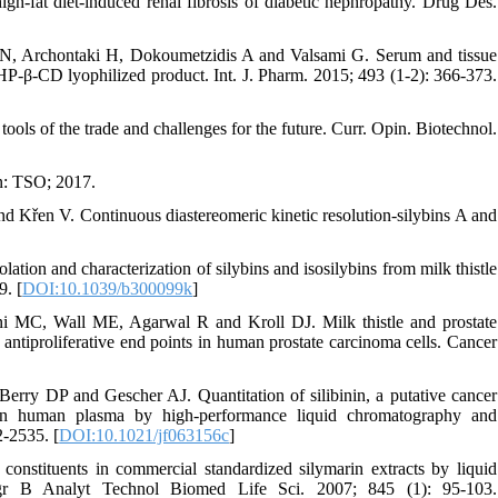
gh-fat diet-induced renal fibrosis of diabetic nephropathy. Drug Des.
 N, Archontaki H, Dokoumetzidis A and Valsami G. Serum and tissue
a HP-β-CD lyophilized product. Int. J. Pharm. 2015; 493 (1-2): 366-373.
ools of the trade and challenges for the future. Curr. Opin. Biotechnol.
n: TSO; 2017.
Křen V. Continuous diastereomeric kinetic resolution-silybins A and
n and characterization of silybins and isosilybins from milk thistle
. [
DOI:10.1039/b300099k
]
 MC, Wall ME, Agarwal R and Kroll DJ. Milk thistle and prostate
antiproliferative end points in human prostate carcinoma cells. Cancer
y DP and Gescher AJ. Quantitation of silibinin, a putative cancer
 in human plasma by high-performance liquid chromatography and
2-2535. [
DOI:10.1021/jf063156c
]
onstituents in commercial standardized silymarin extracts by liquid
togr B Analyt Technol Biomed Life Sci. 2007; 845 (1): 95-103.