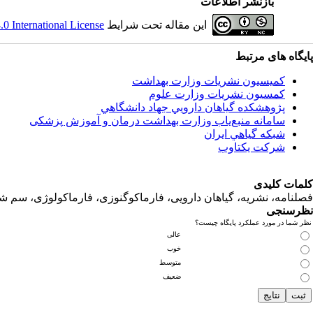
بازنشر اطلاعات
 International License
این مقاله تحت شرایط
پایگاه های مرتبط
کمیسیون نشریات وزارت بهداشت
کمسیون نشریات وزارت علوم
پژوهشكده گياهان دارويي جهاد دانشگاهي
سامانه منبع‌ياب وزارت بهداشت درمان و آموزش پزشکی
شبكه گياهي ايران
شرکت یکتاوب
کلمات کلیدی
فصلنامه، نشریه، گیاهان دارویی، فارماکوگنوزی، فارماکولوژی، سم ش
نظرسنجی
نظر شما در مورد عملکرد پایگاه چیست؟
عالی
خوب
متوسط
ضعیف