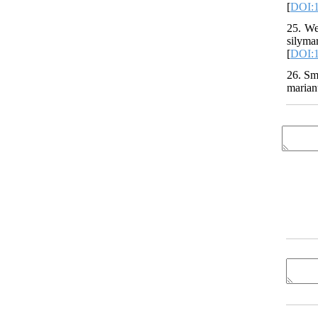
[
DOI:1
25. We
silyma
[
DOI:1
26. Sm
marian