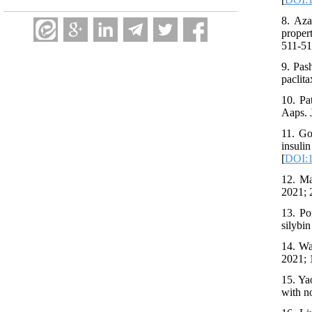
8. Aza
proper
511-51
9. Pas
paclit
10. Pa
Aaps. 
11. Go
insul
[
DOI:1
12. Ma
2021; 
13. Po
silybi
14. Wa
2021; 1
15. Ya
with no