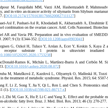
dpour M, Farajollahi MM, Varzi AM, Hashemzadeh P, Mahmoudvand
ty, and in-vitro an-ticancer activity of silymarin from Silybum marianu
7. [
DOI:10.2174/1570163817666200827111127
]
haei-Asl F, Pashaei-Asl R, Khodadadi K, Akbarzadeh A, Ebrahimie E a
axel combination on the ovarian cancer. Artif. Cells Nanomed. Biotechno
tel AR and Vavia PR. Preparation and in vivo evaluation of SMEDDS (
J. 2007; 9 (3): E344-352. [
DOI:10.1208/aapsj0903041
]
rgisen G, Ozkol H, Tuluce Y, Arslan A, Ecer Y, Keskin S, Kaya Z and
in receptor substrate 1 protein in ultraviolet irradiat
0.1080/10520295.2020.1753238
]
cDonald-Ramos K, Michán L, Martínez-Ibarra A and Cerbón M. Silyma
23. [
DOI:10.1016/j.aohep.2020.08.072
]
ruba M, Matušková Z, Kazdová L, Oliyarnyk O, Malínská H, Tozzi di 
n in the treatment of metabolic syndrome. Physiol. Res. 2015; 64: S507-
ng F, Li Z, Song T, Jia Y, Qi L, Ren L and Chen S. Proteomics study
1 (1). [
DOI:10.1038/s41598-021-86717-x
]
o J, Zhi M, Gao X, Hu P, Li C and Yang X. Effect and the probable mechan
n-alcoholic fatty liver. Braz. J. Med. Biol. Res. 2013; 46 (3): 270-277. 