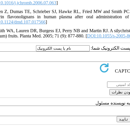
0.1016/j.jchromb.2006.07.063
]
n Z, Dumas TE, Schrieber SJ, Hawke RL, Fried MW and Smith PC. Pha
rin flavonolignans in human plasma after oral administration o
0.1124/dmd.107.017566
]
ith WA, Lauren DR, Burgess EJ, Perry NB and Martin RJ. A silychristin
um) fruits. Planta Med. 2005; 71 (9): 877-880. [
DOI:10.1055/s-2005-
یا پست الکترونیک شما
به نویسنده مسئول