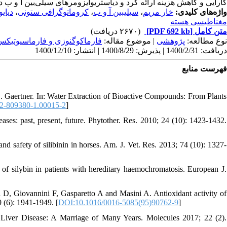
کارایی و کاهش هزینه ارائه کرد و دیاستریوایزومرهای سیلی‌بین آ و ب .
دیایو
،
کروماتوگرافی ستونی
،
سیلی‎بین آ و ب
،
خار مریم
واژه‌های کلیدی:
مغناطیسی هسته
(۲۶۷۰ دریافت)
[PDF 692 kb]
متن کامل
نوع مطالعه:
پژوهشی
| موضوع مقاله:
فارماكوگنوزی و فارماسيوتيكس
دریافت: 1400/2/31 | پذیرش: 1400/8/29 | انتشار: 1400/12/10
فهرست منابع
Gaertner. In: Water Extraction of Bioactive Compounds: From Plants
2-809380-1.00015-2
]
ases: past, present, future. Phytother. Res. 2010; 24 (10): 1423-1432.
afety of silibinin in horses. Am. J. Vet. Res. 2013; 74 (10): 1327-
of silybin in patients with hereditary haemochromatosis. European J.
i D, Giovannini F, Gasparetto A and Masini A. Antioxidant activity of
9 (6): 1941-1949. [
DOI:10.1016/0016-5085(95)90762-9
]
 Liver Disease: A Marriage of Many Years. Molecules 2017; 22 (2).