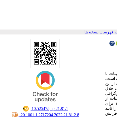
ه فهرست نسخه ها
بات با
 ب است
ز این
ک حلال
گرافی
ناسایی این ترکیبات از
 برای
 تایید
‎ 10.52547/jmp.21.81.1
افزایش
‎ 20.1001.1.2717204.2022.21.81.2.8