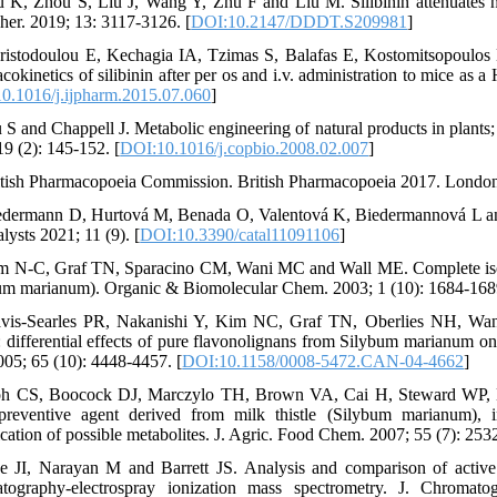
u K, Zhou S, Liu J, Wang Y, Zhu F and Liu M. Silibinin attenuates hi
her. 2019; 13: 3117-3126. [
DOI:10.2147/DDDT.S209981
]
ristodoulou E, Kechagia IA, Tzimas S, Balafas E, Kostomitsopoulos
cokinetics of silibinin after per os and i.v. administration to mice as 
0.1016/j.ijpharm.2015.07.060
]
S and Chappell J. Metabolic engineering of natural products in plants; t
19 (2): 145-152. [
DOI:10.1016/j.copbio.2008.02.007
]
itish Pharmacopoeia Commission. British Pharmacopoeia 2017. Londo
edermann D, Hurtová M, Benada O, Valentová K, Biedermannová L and 
lysts 2021; 11 (9). [
DOI:10.3390/catal11091106
]
m N-C, Graf TN, Sparacino CM, Wani MC and Wall ME. Complete isolatio
um marianum). Organic & Biomolecular Chem. 2003; 1 (10): 1684-1689
vis-Searles PR, Nakanishi Y, Kim NC, Graf TN, Oberlies NH, Wani
: differential effects of pure flavonolignans from Silybum marianum on 
005; 65 (10): 4448-4457. [
DOI:10.1158/0008-5472.CAN-04-4662
]
h CS, Boocock DJ, Marczylo TH, Brown VA, Cai H, Steward WP, Berr
reventive agent derived from milk thistle (Silybum marianum),
fication of possible metabolites. J. Agric. Food Chem. 2007; 55 (7): 253
e JI, Narayan M and Barrett JS. Analysis and comparison of active c
atography-electrospray ionization mass spectrometry. J. Chroma