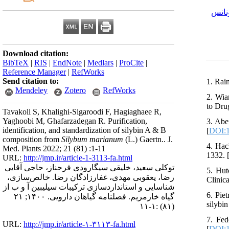
نانس
Download citation:
BibTeX
|
RIS
|
EndNote
|
Medlars
|
ProCite
|
Reference Manager
|
RefWorks
Send citation to:
1. Rai
Mendeley
Zotero
RefWorks
2. Wia
to Dru
Tavakoli S, Khalighi-Sigaroodi F, Hagiaghaee R,
Yaghoobi M, Ghafarzadegan R. Purification,
3. Abe
identification, and standardization of silybin A & B
[
DOI:1
composition from
Silybum marianum
(L.) Gaertn.. J.
4. Hac
Med. Plants 2022; 21 (81) :1-11
1332. 
URL:
http://jmp.ir/article-1-3113-fa.html
توکلی سعید، خلیقی سیگارودی فرحناز، حاجی آقایی
5. Hut
رضا، یعقوبی مهدی، غفارزادگان رضا. خالص‌سازی،
Clinic
شناسایی و استانداردسازی ترکیبات سیلی‎بین آ و ب از
6. Pie
گیاه خارمریم. فصلنامه گياهان دارویی. ۱۴۰۰; ۲۱
silybin
(۸۱) :۱-۱۱
7. Fed
URL:
http://jmp.ir/article-۱-۳۱۱۳-fa.html
[
DOI:1