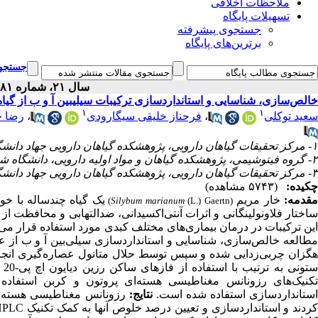
ملاحظات اخلاقی
تسهیلات پایگاه
جستجوی پیشرفته
برترین‌های پایگاه
جستجوی
سال ۲۱، شماره ۸۱ - ( ۱۲-۱۴۰۰ )
خالص‌سازی، شناسایی و استانداردسازی ترکیبات سیلی‎بین آ و ب از گیاه خارمریم
۱
۱
رضا ح
،
فرحناز خلیقی سیگارودی
،
سعید توکلی
۱- مرکز تحقیقات گیاهان دارویی، پژوهشکده گیاهان دارویی جهاد دانشگاهی، کرج، ایران
۲- گروه فیتوشیمی، پژوهشکده گیاهان و مواد اولیه دارویی، دانشگاه شهید بهشتی، تهران، ایران
۳- مرکز تحقیقات گیاهان دارویی، پژوهشکده گیاهان دارویی جهاد دانشگاهی، کرج، ایران ،
چکیده:
(۵۷۴۳ مشاهده)
مقدمه
خار مریم
یک گیاه چندساله با خو
Silybum marianum
(
L.) Gaertn)
(
ساختار فلاونولینگانی و اثرات آنتی‌اکسیدانی، ضدالتهابی و محافظت ا.
این ترکیبات در درمان بیماری‌های مختلف کبدی مورد استفاده قرار می‌.
مطالعه خالص‌سازی، شناسایی و استانداردسازی سیلی‌بین آ و ب از ع
هگزان چربی‌زدایی شده و سپس توسط حلال متانول عصاره‌گیری انجا
تکنیک‌های رزونانس مغناطیسی هسته‌ای پروتون و کربن استفاده 
استانداردسازی استفاده شده است
نتایج:
رزونانس مغناطیسی هسته‌ای 
کردند و استانداردسازی و تعیین درصد خلوص آنها به کمک تکنیک HPLC انجام شد