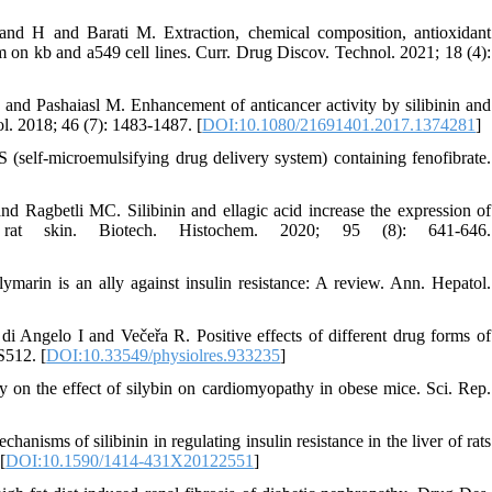
 H and Barati M. Extraction, chemical composition, antioxidant
m on kb and a549 cell lines. Curr. Drug Discov. Technol. 2021; 18 (4):
nd Pashaiasl M. Enhancement of anticancer activity by silibinin and
l. 2018; 46 (7): 1483-1487. [
DOI:10.1080/21691401.2017.1374281
]
self-microemulsifying drug delivery system) containing fenofibrate.
 Ragbetli MC. Silibinin and ellagic acid increase the expression of
ed rat skin. Biotech. Histochem. 2020; 95 (8): 641-646.
rin is an ally against insulin resistance: A review. Ann. Hepatol.
Angelo I and Večeřa R. Positive effects of different drug forms of
S512. [
DOI:10.33549/physiolres.933235
]
 on the effect of silybin on cardiomyopathy in obese mice. Sci. Rep.
isms of silibinin in regulating insulin resistance in the liver of rats
[
DOI:10.1590/1414-431X20122551
]