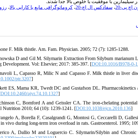
در سیلیمارین با موفقیت با خلوص بالا جدا شدند
رزو
،
کروماتوگرافی مایع با کارایی بالا
،
سفادکس ال اچ-20
،
ن اچ پی-20
none F. Milk thistle. Am. Fam. Physician. 2005; 72 (7): 1285-1288.
nowska D and Gil M. Silymarin Extraction From Silybum marianum L. 
g Development. Vol: Elsevier; 2017: 385-397. [
DOI:10.1016/B978-0-1
navoli L, Capasso R, Milic N and Capasso F. Milk thistle in liver dise
0.1002/ptr.3207
]
kett ES, Mama KR, Twedt DC and Gustafson DL. Pharmacokinetics and s
[
DOI:10.2460/ajvr.74.10.1327
]
chinson C, Bomford A and Geissler CA. The iron-chelating potential 
al Nutrition 2010; 64 (10): 1239-1241. [
DOI:10.1038/ejcn.2010.136
]
trangelo A, Borella F, Casalgrandi G, Montosi G, Ceccarelli D, Galles
 in vivo during long-term iron overload in rats. Gastroenterol. 1995; 10
erico A, Dallio M and Loguercio C. Silymarin/Silybin and Chronic
0.3390/molecules22020191
]