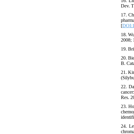
16. Li
Dev. T
17. Ch
pharma
[
DOI:1
18. Wu 
2008; 
19. Br
20. Bi
B. Cata
21. Ki
(Silyb
22. Da
cancer
Res. 2
23. Ho
chemop
identi
24. Le
chrom