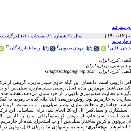
 پیشرفته
برگشت ب
|
سال ۲۱ شماره ۸۱ صفحات ۱۱-۱
۳
*
۲
۱
رضا غفارزادگان
،
مهدی یعقوبی
،
اجی آقایی
Ghafarzadegan@imp.ac.ir
اص دارویی است. دانه‌های این گیاه حاوی سیلی‌مارین، گروهی از ترکی
ز کبد می‌باشند. مهم‌ترین ماده فعال زیستی سیلی‌مارین، سیلی‌بین آ و
گیرند و فعالیت ضدتوموری بالایی را از خود نشان می‌دهند
هدف:
هدف ا
صاره دانه خارمریم بود
روش بررسی:
ابتدا دانه گیاه خارمریم به کم
م شد. جداسازی و خالص‌سازی بیشتر سیلی‌بین آ و ب توسط کروماتو
ستونی به ترتیب با استفاده از فازهای ساکن رزین دیایون اچ پی-20 ، سیلیکاژل و سفادکس ال اچ-20 انجام شد. برای ش
شده است. سرانجام، از روش کروماتوگرافی مایع با کارایی بالا
پروتون و کربن ساختار سیلی‌بین آ و ب استخراج شده از خارمریم را
نتیجه‌گیری:
سیستم پیشنهادی ما مزایای قابل‌ توجهی در 