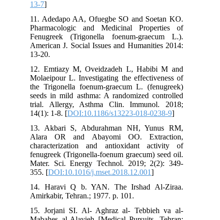
13-7
]
11. Adedapo AA, Ofuegbe SO and Soetan KO.
Pharmacologic and Medicinal Properties of
Fenugreek (Trigonella foenum-graecum L.).
American J. Social Issues and Humanities 2014:
13-20.
12. Emtiazy M, Oveidzadeh L, Habibi M and
Molaeipour L. Investigating the effectiveness of
the Trigonella foenum-graecum L. (fenugreek)
seeds in mild asthma: A randomized controlled
trial. Allergy, Asthma Clin. Immunol. 2018;
14(1): 1-8. [
DOI:10.1186/s13223-018-0238-9
]
13. Akbari S, Abdurahman NH, Yunus RM,
Alara OR and Abayomi OO. Extraction,
characterization and antioxidant activity of
fenugreek (Trigonella-foenum graecum) seed oil.
Mater. Sci. Energy Technol. 2019; 2(2): 349-
355. [
DOI:10.1016/j.mset.2018.12.001
]
14. Haravi Q b. YAN. The Irshad Al-Ziraa.
Amirkabir, Tehran.; 1977. p. 101.
15. Jorjani SI. Al- Aghraz al- Tebbieh va al-
Mabahes al-Alayieh [Medical Pursuits. Tehran: