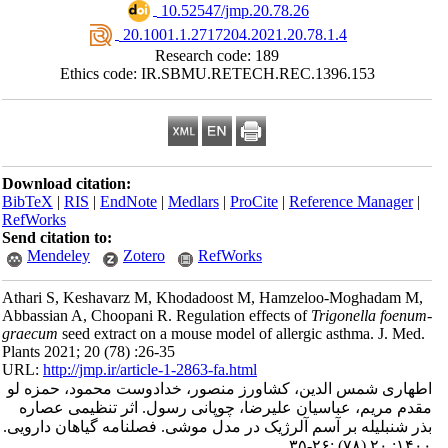
‎ 10.52547/jmp.20.78.26
‎ 20.1001.1.2717204.2021.20.78.1.4
Research code: 189
Ethics code: IR.SBMU.RETECH.REC.1396.153
Download citation:
BibTeX
|
RIS
|
EndNote
|
Medlars
|
ProCite
|
Reference Manager
|
RefWorks
Send citation to:
Mendeley
Zotero
RefWorks
Athari S, Keshavarz M, Khodadoost M, Hamzeloo-Moghadam M,
Abbassian A, Choopani R. Regulation effects of
Trigonella foenu
graecum
seed extract on a mouse model of allergic asthma. J. Med
Plants 2021; 20 (78) :26-35
URL:
http://jmp.ir/article-1-2863-fa.html
هاری شمس الدین، کشاورز منصور، خدادوست محمود، حمزه لو
دم مریم، عباسیان علیرضا، چوپانی رسول. اثر تنظیمی عصاره
ذر شنبلیله بر آسم آلرژیک در مدل موشی. فصلنامه گياهان دارویی
۱۴۰۰; ۲۰ (۷۸) :