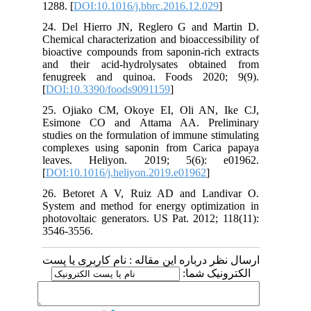
1288. [
DOI:10.1016/j.bbrc.2016.12.029
]
24. Del Hierro JN, Reglero G and Martin D.
Chemical characterization and bioaccessibility of
bioactive compounds from saponin‐rich extracts
and their acid‐hydrolysates obtained from
fenugreek and quinoa. Foods 2020; 9(9).
[
DOI:10.3390/foods9091159
]
25. Ojiako CM, Okoye EI, Oli AN, Ike CJ,
Esimone CO and Attama AA. Preliminary
studies on the formulation of immune stimulating
complexes using saponin from Carica papaya
leaves. Heliyon. 2019; 5(6): e01962.
[
DOI:10.1016/j.heliyon.2019.e01962
]
26. Betoret A V, Ruiz AD and Landivar O.
System and method for energy optimization in
photovoltaic generators. US Pat. 2012; 118(11):
3546-3556.
ارسال نظر درباره این مقاله : نام کاربری یا پست
الکترونیک شما: