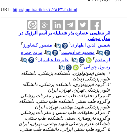
URL:
http://jmp.ir/article-۱-۲۸۶۳-fa.html
اثر تنظیمی عصاره بذر شنبلیله بر آسم آلرژیک در
مدل موشی
۲
۱
منصور کشاورز
،
شمس الدین اطهاری
۳
مریم حمزه
،
محمود خدادوست
،
۵
۴
،
علیرضا عباسیان
،
لو مقدم
۶
*
رسول چوپانی
۱- بخش ایمونولوژی، دانشکده پزشکی، دانشگاه
علوم پزشکی زنجان
۲- گروه فیزیولوژی، دانشکده پزشکی، دانشگاه
علوم پزشکی تهران، تهران، ایران
۳- مرکز تحقیقات طب سنتی و مفردات پزشکی
و گروه طب سنتی دانشکده طب سنتی، دانشگاه
علوم پزشکی شهید بهشتی، تهران، ایران
۴- مرکز تحقیقات طب سنتی و مفردات پزشکی
و گروه داروسازی سنتی دانشکده طب سنتی،
دانشگاه علوم پزشکی شهید بهشتی، تهران، ایران
۵- گروه طب سنتی ایرانی، دانشکده طب سنتی،