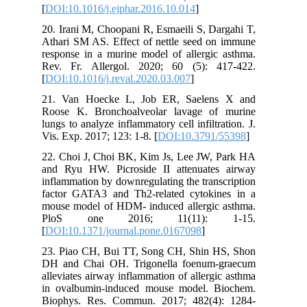
[
DOI:10.1016/j.ejphar.2016.10.014
]
20. Irani M, Choopani R, Esmaeili S, Dargahi T,
Athari SM AS. Effect of nettle seed on immune
response in a murine model of allergic asthma.
Rev. Fr. Allergol. 2020; 60 (5): 417-422.
[
DOI:10.1016/j.reval.2020.03.007
]
21. Van Hoecke L, Job ER, Saelens X and
Roose K. Bronchoalveolar lavage of murine
lungs to analyze inflammatory cell infiltration. J.
Vis. Exp. 2017; 123: 1-8. [
DOI:10.3791/55398
]
22. Choi J, Choi BK, Kim Js, Lee JW, Park HA
and Ryu HW. Picroside II attenuates airway
inflammation by downregulating the transcription
factor GATA3 and Th2-related cytokines in a
mouse model of HDM- induced allergic asthma.
PloS one 2016; 11(11): 1-15.
[
DOI:10.1371/journal.pone.0167098
]
23. Piao CH, Bui TT, Song CH, Shin HS, Shon
DH and Chai OH. Trigonella foenum-graecum
alleviates airway inflammation of allergic asthma
in ovalbumin-induced mouse model. Biochem.
Biophys. Res. Commun. 2017; 482(4): 1284-