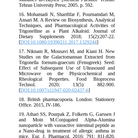
Tehran University Press; 2005. p. 592.
16. Mohamadi N, Sharififar F, Pournamdari M,
Ansari M. A Review on Biosynthesis, Analytical
Techniques, and Pharmacological Activities of
Trigonelline as a Plant Alkaloid. Journal of
Dietary Supplements 2018; 15(2):207-22.
[
DOI:10.1080/19390211.2017.1329244
]
17. Niknam R, Mousavi M, and Kiani H. New
Studies on the Galactomannan Extracted from
Trigonella foenum-graecum (Fenugreek) Seed:
Effect of Subsequent Use of Ultrasound and
Microwave on the Physicochemical and
Rheological Properties. Food Bioprocess
Technol. 2020; 13(5): 882-900.
[
DOI:10.1007/s11947-020-02437-6
]
18. British pharmacopoeia. London: Stationery
Office. 2015, IV-186.
19. Athari SS, Pourpak Z, Folkerts G, Garssen J
and Moin M.Conjugated Alpha-Alumina
nanoparticle with vasoactive intestinal peptide as
a Nano-drug in treatment of allergic asthma in
mice. Eur. J. Pharmacol. 2016; 791: 811-820.