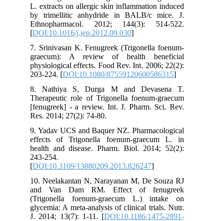
L. extracts on allergic skin inflammation induced
by trimellitic anhydride in BALB/c mice. J.
Ethnopharmacol. 2012; 144(3): 514-522.
[
DOI:10.1016/j.jep.2012.09.030
]
7. Srinivasan K. Fenugreek (Trigonella foenum-
graecum): A review of health beneficial
physiological effects. Food Rev. Int. 2006; 22(2):
203-224. [
DOI:10.1080/87559120600586315
]
8. Nathiya S, Durga M and Devasena T.
Therapeutic role of Trigonella foenum-graecum
[fenugreek] - a review. Int. J. Pharm. Sci. Rev.
Res. 2014; 27(2): 74-80.
9. Yadav UCS and Baquer NZ. Pharmacological
effects of Trigonella foenum-graecum L. in
health and disease. Pharm. Biol. 2014; 52(2):
243-254.
[
DOI:10.3109/13880209.2013.826247
]
10. Neelakantan N, Narayanan M, De Souza RJ
and Van Dam RM. Effect of fenugreek
(Trigonella foenum-graecum L.) intake on
glycemia: A meta-analysis of clinical trials. Nutr.
J. 2014; 13(7): 1-11. [
DOI:10.1186/1475-2891-