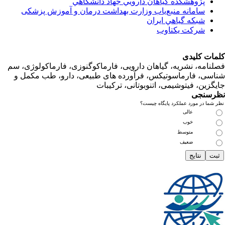
پژوهشكده گياهان دارويي جهاد دانشگاهي
سامانه منبع‌ياب وزارت بهداشت درمان و آموزش پزشکی
شبكه گياهي ايران
شرکت یکتاوب
ت کلیدی
امه، نشریه، گیاهان دارویی، فارماکوگنوزی، فارماکولوژی، سم
ی، فارماسوتیکس، فرآورده های طبیعی، دارو، طب مکمل و
زین، فیتوشیمی، اتنوبوتانی، ترکیبات
سنجی
ما در مورد عملکرد پایگاه چیست؟
عالی
خوب
متوسط
ضعیف