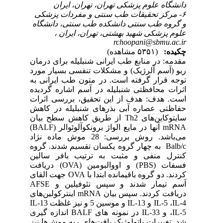
دانشگاه علوم پزشکی تهران، تهران، ایران
۶- مرکز تحقیقات طب سنتی و مفردات پزشکی
و گروه طب سنتی دانشکده طب سنتی، دانشگاه
علوم پزشکی شهید بهشتی، تهران، ایران ،
rchoopani@sbmu.ac.ir
چکیده:
(۵۳۵۱ مشاهده)
مقدمه: در منابع طب ایرانی شنبلیله برای درمان
ربو (آسم آلرژیک) و مشکلات تنفسی بسیار مورد
توجه قرار گرفته است. در متون طب ایرانی به
اثرات محافظتی شنبلیله در آسم اشاره گردیده
است. هدف: هدف از این تحقیق، بررسی اثرات
حفاظتی عصاره آبی بذرهای شنبلیله در کاهش
سایتوکاین‌های Th2 از طریق کاهش سطح بیان
mRNA آنها در مایع الواژ برونکوآلوئوالر (BALF)
می‌باشد. روش بررسی: 28 موش ماده نژاد
Balb/c به چهار گروه یکسان تقسیم شدند. گروه
کنترل منفی و مثبت به ترتیب بافر سالین
فسفات (PBS) و اووالبومین (OVA) دریافت
کردند. دو گروه باقیمانده ابتدا با OVA جهت القای
آسم تیمار شدند و سپس تئوفیلین و AFSE
دریافت کردند. سپس بیان mRNA اینترکولین‌های
IL-5 ،IL-4 و IL-13 و موسین 5 و نیز غلظت IL-13
،IL-5 و 33-IL در نمونه های BALF اندازه گیری
شد. تغییرات پاتولوژیک بافت‌های ریه موش‌ها نیز