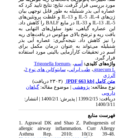
مورد بررسی قرار گرفت. نتایج: نتایج تایید کرد که
عصاره آبی بذر شنبلیله به طور قابل توجهی بیان
ژن‌های 4-IL-5 ،IL و 13-IL و غلظت پروتئین‌های
5-IL-13 ،IL و 33-IL در مایع BALF را کاهش داد.
این عصاره گیاهی، نفوذ سلول‌های التهابی به
بافت ریه و ترشح بالای موکوس در بافت‌های ریه
را نیز کاهش داد. نتیجه‌گیری: عصاره آبی بذر
شنبلیله می‌تواند به عنوان درمان مکمل برای
آسم در تحقیقات کارآزمایی بالینی مورد استفاده
قرار گیرد.
Trigonella foenum-
،
آسم
واژه‌های کلیدی:
،
سایتوکاین های نوع 2
،
طب ایرانی
،
graecum L.
آلرژی
(۲۳۰۳ دریافت)
[PDF 663 kb]
متن کامل
نوع مطالعه:
پژوهشی
| موضوع مقاله:
گياهان
دارویی
دریافت: 1399/2/15 | پذیرش: 1400/2/1 | انتشار:
1400/3/11
فهرست منابع
1. Agrawal DK and Shao Z. Pathogenesis of
allergic airway inflammation. Curr Allergy
Asthma Rep. 2010; 10(1): 39-48.