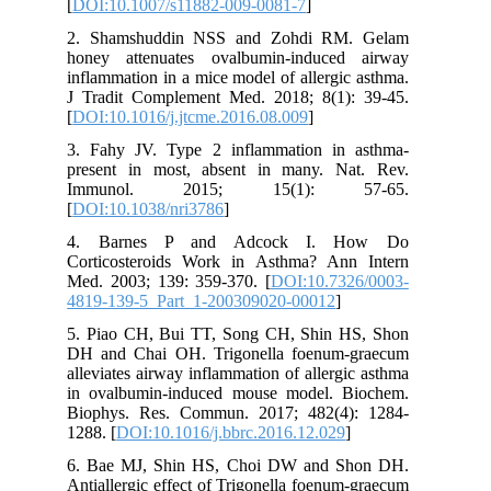
[
DOI:10.1007/s11882-009-0081-7
]
2. Shamshuddin NSS and Zohdi RM. Gelam
honey attenuates ovalbumin-induced airway
inflammation in a mice model of allergic asthma.
J Tradit Complement Med. 2018; 8(1): 39-45.
[
DOI:10.1016/j.jtcme.2016.08.009
]
3. Fahy JV. Type 2 inflammation in asthma-
present in most, absent in many. Nat. Rev.
Immunol. 2015; 15(1): 57-65.
[
DOI:10.1038/nri3786
]
4. Barnes P and Adcock I. How Do
Corticosteroids Work in Asthma? Ann Intern
Med. 2003; 139: 359-370. [
DOI:10.7326/0003-
4819-139-5_Part_1-200309020-00012
]
5. Piao CH, Bui TT, Song CH, Shin HS, Shon
DH and Chai OH. Trigonella foenum-graecum
alleviates airway inflammation of allergic asthma
in ovalbumin-induced mouse model. Biochem.
Biophys. Res. Commun. 2017; 482(4): 1284-
1288. [
DOI:10.1016/j.bbrc.2016.12.029
]
6. Bae MJ, Shin HS, Choi DW and Shon DH.
Antiallergic effect of Trigonella foenum-graecum