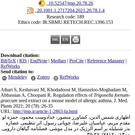
‎ 10.52547/jmp.20.78.26
‎ 20.1001.1.2717204.2021.20.78.1.4
Research code: 189
Ethics code: IR.SBMU.RETECH.REC.1396.153
Download citation:
BibTeX
|
RIS
|
EndNote
|
Medlars
|
ProCite
|
Reference Manager
|
RefWorks
Send citation to:
Mendeley
Zotero
RefWorks
Athari S, Keshavarz M, Khodadoost M, Hamzeloo-Moghadam M,
Abbassian A, Choopani R. Regulation effects of
Trigonella foenu
graecum
seed extract on a mouse model of allergic asthma. J. Med
Plants 2021; 20 (78) :26-35
URL:
http://jmp.ir/article-1-2863-fa.html
هاری شمس الدین، کشاورز منصور، خدادوست محمود، حمزه لو
دم مریم، عباسیان علیرضا، چوپانی رسول. اثر تنظیمی عصاره
ذر شنبلیله بر آسم آلرژیک در مدل موشی. فصلنامه گياهان دارویی
۱۴۰۰; ۲۰ (۷۸) :