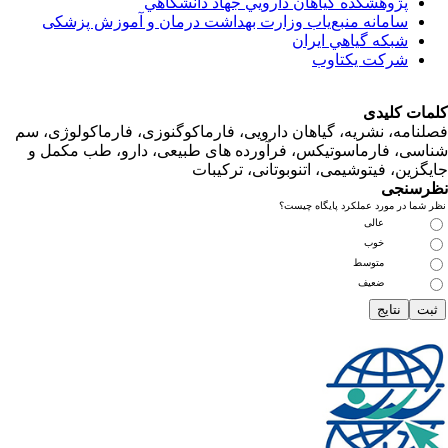
پژوهشكده گياهان دارويي جهاد دانشگاهي
سامانه منبع‌ياب وزارت بهداشت درمان و آموزش پزشکی
شبكه گياهي ايران
شرکت یکتاوب
ت کلیدی
امه، نشریه، گیاهان دارویی، فارماکوگنوزی، فارماکولوژی، سم
ی، فارماسوتیکس، فرآورده های طبیعی، دارو، طب مکمل و
زین، فیتوشیمی، اتنوبوتانی، ترکیبات
سنجی
ما در مورد عملکرد پایگاه چیست؟
عالی
خوب
متوسط
ضعیف