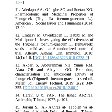
13-7
]
11. Adedapo AA, Ofuegbe SO and Soetan KO.
Pharmacologic and Medicinal Properties of
Fenugreek (Trigonella foenum-graecum L.).
American J. Social Issues and Humanities 2014:
13-20.
12. Emtiazy M, Oveidzadeh L, Habibi M and
Molaeipour L. Investigating the effectiveness of
the Trigonella foenum-graecum L. (fenugreek)
seeds in mild asthma: A randomized controlled
trial. Allergy, Asthma Clin. Immunol. 2018;
14(1): 1-8. [
DOI:10.1186/s13223-018-0238-9
]
13. Akbari S, Abdurahman NH, Yunus RM,
Alara OR and Abayomi OO. Extraction,
characterization and antioxidant activity of
fenugreek (Trigonella-foenum graecum) seed oil.
Mater. Sci. Energy Technol. 2019; 2(2): 349-
355. [
DOI:10.1016/j.mset.2018.12.001
]
14. Haravi Q b. YAN. The Irshad Al-Ziraa.
Amirkabir, Tehran.; 1977. p. 101.
15. Jorjani SI. Al- Aghraz al- Tebbieh va al-
Mabahes al-Alayieh [Medical Pursuits. Tehran: