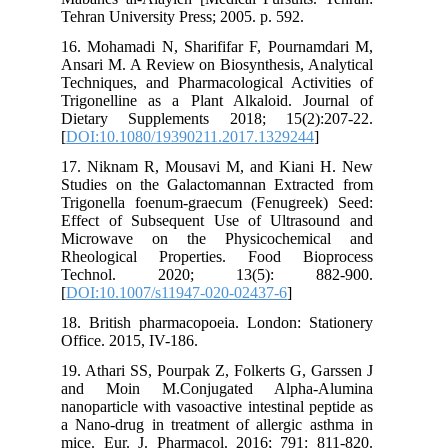
Tehran University Press; 2005. p. 592.
16. Mohamadi N, Sharififar F, Pournamdari M,
Ansari M. A Review on Biosynthesis, Analytical
Techniques, and Pharmacological Activities of
Trigonelline as a Plant Alkaloid. Journal of
Dietary Supplements 2018; 15(2):207-22.
[
DOI:10.1080/19390211.2017.1329244
]
17. Niknam R, Mousavi M, and Kiani H. New
Studies on the Galactomannan Extracted from
Trigonella foenum-graecum (Fenugreek) Seed:
Effect of Subsequent Use of Ultrasound and
Microwave on the Physicochemical and
Rheological Properties. Food Bioprocess
Technol. 2020; 13(5): 882-900.
[
DOI:10.1007/s11947-020-02437-6
]
18. British pharmacopoeia. London: Stationery
Office. 2015, IV-186.
19. Athari SS, Pourpak Z, Folkerts G, Garssen J
and Moin M.Conjugated Alpha-Alumina
nanoparticle with vasoactive intestinal peptide as
a Nano-drug in treatment of allergic asthma in
mice. Eur. J. Pharmacol. 2016; 791: 811-820.