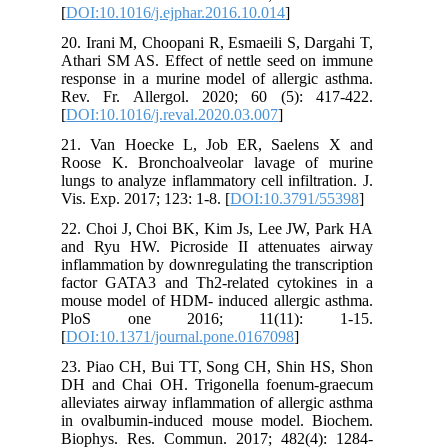
[
DOI:10.1016/j.ejphar.2016.10.014
]
20. Irani M, Choopani R, Esmaeili S, Dargahi T,
Athari SM AS. Effect of nettle seed on immune
response in a murine model of allergic asthma.
Rev. Fr. Allergol. 2020; 60 (5): 417-422.
[
DOI:10.1016/j.reval.2020.03.007
]
21. Van Hoecke L, Job ER, Saelens X and
Roose K. Bronchoalveolar lavage of murine
lungs to analyze inflammatory cell infiltration. J.
Vis. Exp. 2017; 123: 1-8. [
DOI:10.3791/55398
]
22. Choi J, Choi BK, Kim Js, Lee JW, Park HA
and Ryu HW. Picroside II attenuates airway
inflammation by downregulating the transcription
factor GATA3 and Th2-related cytokines in a
mouse model of HDM- induced allergic asthma.
PloS one 2016; 11(11): 1-15.
[
DOI:10.1371/journal.pone.0167098
]
23. Piao CH, Bui TT, Song CH, Shin HS, Shon
DH and Chai OH. Trigonella foenum-graecum
alleviates airway inflammation of allergic asthma
in ovalbumin-induced mouse model. Biochem.
Biophys. Res. Commun. 2017; 482(4): 1284-