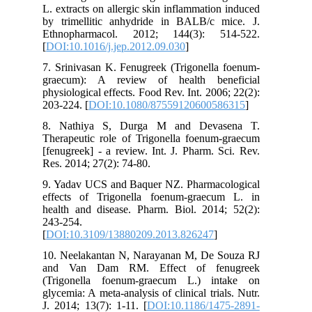
L. extracts on allergic skin inflammation induced
by trimellitic anhydride in BALB/c mice. J.
Ethnopharmacol. 2012; 144(3): 514-522.
[
DOI:10.1016/j.jep.2012.09.030
]
7. Srinivasan K. Fenugreek (Trigonella foenum-
graecum): A review of health beneficial
physiological effects. Food Rev. Int. 2006; 22(2):
203-224. [
DOI:10.1080/87559120600586315
]
8. Nathiya S, Durga M and Devasena T.
Therapeutic role of Trigonella foenum-graecum
[fenugreek] - a review. Int. J. Pharm. Sci. Rev.
Res. 2014; 27(2): 74-80.
9. Yadav UCS and Baquer NZ. Pharmacological
effects of Trigonella foenum-graecum L. in
health and disease. Pharm. Biol. 2014; 52(2):
243-254.
[
DOI:10.3109/13880209.2013.826247
]
10. Neelakantan N, Narayanan M, De Souza RJ
and Van Dam RM. Effect of fenugreek
(Trigonella foenum-graecum L.) intake on
glycemia: A meta-analysis of clinical trials. Nutr.
J. 2014; 13(7): 1-11. [
DOI:10.1186/1475-2891-