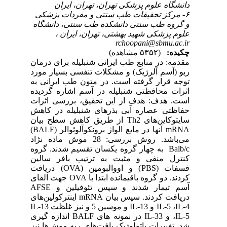
دانشگاه علوم پزشکی تهران، تهران، ایران
۶- مرکز تحقیقات طب سنتی و مفردات پزشکی
و گروه طب سنتی دانشکده طب سنتی، دانشگاه
علوم پزشکی شهید بهشتی، تهران، ایران ،
rchoopani@sbmu.ac.ir
چکیده:
(۵۳۵۲ مشاهده)
مقدمه: در منابع طب ایرانی شنبلیله برای درمان
ربو (آسم آلرژیک) و مشکلات تنفسی بسیار مورد
توجه قرار گرفته است. در متون طب ایرانی به
اثرات محافظتی شنبلیله در آسم اشاره گردیده
است. هدف: هدف از این تحقیق، بررسی اثرات
حفاظتی عصاره آبی بذرهای شنبلیله در کاهش
سایتوکاین‌های Th2 از طریق کاهش سطح بیان
mRNA آنها در مایع الواژ برونکوآلوئوالر (BALF)
می‌باشد. روش بررسی: 28 موش ماده نژاد
Balb/c به چهار گروه یکسان تقسیم شدند. گروه
کنترل منفی و مثبت به ترتیب بافر سالین
فسفات (PBS) و اووالبومین (OVA) دریافت
کردند. دو گروه باقیمانده ابتدا با OVA جهت القای
آسم تیمار شدند و سپس تئوفیلین و AFSE
دریافت کردند. سپس بیان mRNA اینترکولین‌های
IL-5 ،IL-4 و IL-13 و موسین 5 و نیز غلظت IL-13
،IL-5 و 33-IL در نمونه های BALF اندازه گیری
شد. تغییرات پاتولوژیک بافت‌های ریه موش‌ها نیز