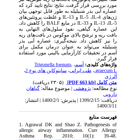
مورد بررسی قرار گرفت. نتایج: نتایج تایید کرد که
عصاره آبی بذر شنبلیله به طور قابل توجهی بیان
ژن‌های 4-IL-5 ،IL و 13-IL و غلظت پروتئین‌های
5-IL-13 ،IL و 33-IL در مایع BALF را کاهش داد.
این عصاره گیاهی، نفوذ سلول‌های التهابی به
بافت ریه و ترشح بالای موکوس در بافت‌های ریه
را نیز کاهش داد. نتیجه‌گیری: عصاره آبی بذر
شنبلیله می‌تواند به عنوان درمان مکمل برای
آسم در تحقیقات کارآزمایی بالینی مورد استفاده
قرار گیرد.
Trigonella foenum-
،
آسم
واژه‌های کلیدی:
،
سایتوکاین های نوع 2
،
طب ایرانی
،
graecum L.
آلرژی
(۲۳۰۵ دریافت)
[PDF 663 kb]
متن کامل
نوع مطالعه:
پژوهشی
| موضوع مقاله:
گياهان
دارویی
دریافت: 1399/2/15 | پذیرش: 1400/2/1 | انتشار:
1400/3/11
فهرست منابع
1. Agrawal DK and Shao Z. Pathogenesis of
allergic airway inflammation. Curr Allergy
Asthma Rep. 2010; 10(1): 39-48.