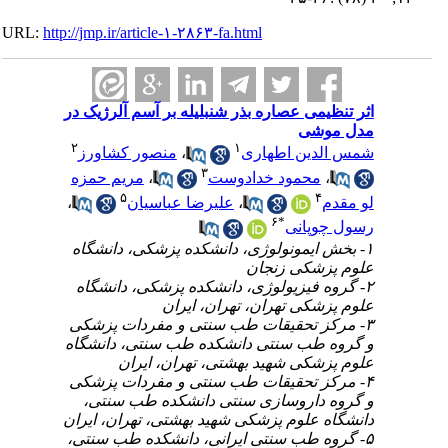
URL:
http://jmp.ir/article-۱-۲۸۶۳-fa.html
اثر تنظیمی عصاره بذر شنبلیله بر آسم آلرژیک در
مدل موشی
۲
۱
منصور کشاورز
،
شمس الدین اطهاری
۳
مریم حمزه
،
محمود خدادوست
،
۵
۴
،
علیرضا عباسیان
،
لو مقدم
۶
*
رسول چوپانی
۱- بخش ایمونولوژی، دانشکده پزشکی، دانشگاه
علوم پزشکی زنجان
۲- گروه فیزیولوژی، دانشکده پزشکی، دانشگاه
علوم پزشکی تهران، تهران، ایران
۳- مرکز تحقیقات طب سنتی و مفردات پزشکی
و گروه طب سنتی دانشکده طب سنتی، دانشگاه
علوم پزشکی شهید بهشتی، تهران، ایران
۴- مرکز تحقیقات طب سنتی و مفردات پزشکی
و گروه داروسازی سنتی دانشکده طب سنتی،
دانشگاه علوم پزشکی شهید بهشتی، تهران، ایران
۵- گروه طب سنتی ایرانی، دانشکده طب سنتی،