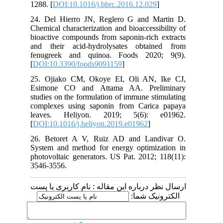
1288. [
DOI:10.1016/j.bbrc.2016.12.029
]
24. Del Hierro JN, Reglero G and Martin D.
Chemical characterization and bioaccessibility of
bioactive compounds from saponin‐rich extracts
and their acid‐hydrolysates obtained from
fenugreek and quinoa. Foods 2020; 9(9).
[
DOI:10.3390/foods9091159
]
25. Ojiako CM, Okoye EI, Oli AN, Ike CJ,
Esimone CO and Attama AA. Preliminary
studies on the formulation of immune stimulating
complexes using saponin from Carica papaya
leaves. Heliyon. 2019; 5(6): e01962.
[
DOI:10.1016/j.heliyon.2019.e01962
]
26. Betoret A V, Ruiz AD and Landivar O.
System and method for energy optimization in
photovoltaic generators. US Pat. 2012; 118(11):
3546-3556.
ارسال نظر درباره این مقاله : نام کاربری یا پست
الکترونیک شما: