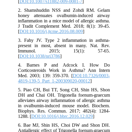
[
DOI:10.1007/s11882-009-0081-7
]
2. Shamshuddin NSS and Zohdi RM. Gelam
honey attenuates ovalbumin-induced airway
inflammation in a mice model of allergic asthma.
J Tradit Complement Med. 2018; 8(1): 39-45.
[
DOI:10.1016/j.jtcme.2016.08.009
]
3. Fahy JV. Type 2 inflammation in asthma-
present in most, absent in many. Nat. Rev.
Immunol. 2015; 15(1): 57-65.
[
DOI:10.1038/nri3786
]
4. Barnes P and Adcock I. How Do
Corticosteroids Work in Asthma? Ann Intern
Med. 2003; 139: 359-370. [
DOI:10.7326/0003-
4819-139-5_Part_1-200309020-00012
]
5. Piao CH, Bui TT, Song CH, Shin HS, Shon
DH and Chai OH. Trigonella foenum-graecum
alleviates airway inflammation of allergic asthma
in ovalbumin-induced mouse model. Biochem.
Biophys. Res. Commun. 2017; 482(4): 1284-
1288. [
DOI:10.1016/j.bbrc.2016.12.029
]
6. Bae MJ, Shin HS, Choi DW and Shon DH.
Antiallergic effect of Trigonella foenum-graecum