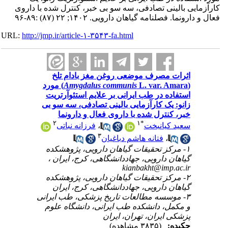
رآزمایی بالینی تصادفی، سه سو بی خبر، کنترل شده با داروی
ال و دارونما. فصلنامه گياهان دارویی. ۱۴۰۲; ۲۲ (۸۷) :۸۹-۹۶
URL:
http://jmp.ir/article-۱-۳۵۴۳-fa.html
اثرات مصرف موضعی روغن مغز بادام تلخ
(
Amygdalus communis
L. var. Amara) مورد
استفاده در طب ایرانی بر علایم استئوآرتریت
زانو: یک کارآزمایی بالینی تصادفی، سه سو بی
خبر، کنترل شده با داروی فعال و دارونما
۲
۱
*
سعید کیانبخت
،
فرزانه نباتی
۳
،
فتانه هاشم دباغیان
۱- مرکز تحقیقات گیاهان دارویی، پژوهشکده
گیاهان دارویی، جهاددانشگاهی، کرج، ایران ،
kianbakht@imp.ac.ir
۲- مرکز تحقیقات گیاهان دارویی، پژوهشکده
گیاهان دارویی، جهاددانشگاهی، کرج، ایران
۳- موسسه مطالعات تاریخ پزشکی، طب ایرانی
و مکمل، دانشکده طب ایرانی، دانشگاه علوم
پزشکی ایران، تهران، ایران
چکیده:
(۳۸۳۵ مشاهده)