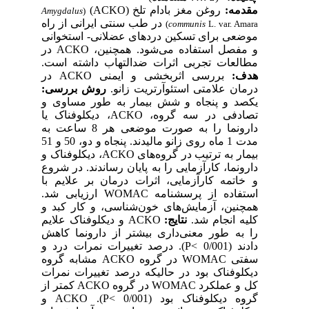
مقدمه:
روغن مغز بادام تلخ (ACKO)
Amygdalus
(
در طب سنتی ایرانی از راه
communis
L. var. Amara)
موضعی برای تسکین دردهای عضلانی- استخوانی
و مفصل استفاده می‌شود. همچنین، ACKO در
مطالعات تجربی اثرات ضدالتهاب داشته است.
هدف:
بررسی اثربخشی و ایمنی ACKO در
درمان علامتی استئوآرتریت زانو.
روش بررسی:
یکصد و پنجاه و شش بیمار به طور مساوی و
تصادفی در سه گروه، ACKO، دیکلوفناک یا
دارونما را به صورت موضعی هر 8 ساعت به
مدت 1 ماه روی زانو مالیدند. پنجاه و دو، 50 و 51
بیمار به ترتیب در گروه‌های ACKO، دیکلوفناک و
دارونما، کارآزمایی را به پایان رساندند. در شروع
و خاتمه کارآزمایی، اثرات درمان بر علایم با
استفاده از پرسشنامه WOMAC ارزیابی شد.
همچنین، آزمایش‌های خون‌شناسی، و کار کبد و
کلیه انجام شد.
نتایج:
ACKO و دیکلوفناک علایم
را به طور معنی‌داری بیشتر از دارونما کاهش
دادند (0/001 >P). درصد تغییرات نمرات درد و
سفتی WOMAC در گروه ACKO مشابه گروه
دیکلوفناک بود در حالیکه درصد تغییرات نمرات
کل و عملکرد WOMAC در گروه ACKO کمتر از
گروه دیکلوفناک بود (0/001 >P). ACKO و