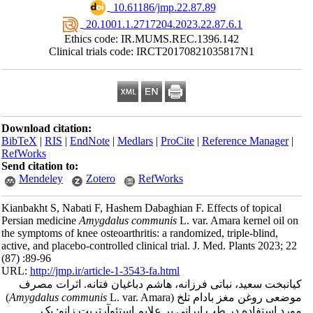
‎ 10.61186/jmp.22.87.89
‎ 20.1001.1.2717204.2023.22.87.6.1
Ethics code: IR.MUMS.REC.1396.142
Clinical trials code: IRCT20170821035817N1
Download citation:
BibTeX
|
RIS
|
EndNote
|
Medlars
|
ProCite
|
Reference Manager
|
RefWorks
Send citation to:
Mendeley
Zotero
RefWorks
Kianbakht S, Nabati F, Hashem Dabaghian F. Effects of topical
Persian medicine
Amygdalus communis
L. var. Amara kernel oil o
the symptoms of knee osteoarthritis: a randomized, triple-blind,
active, and placebo-controlled clinical trial. J. Med. Plants 2023; 2
(87) :89-96
URL:
http://jmp.ir/article-1-3543-fa.html
انبخت سعید، نباتی فرزانه، هاشم دباغیان فتانه. اثرات مصرف
ضعی روغن مغز بادام تلخ (
Amygdalus communis
L. var. Amara)
رد استفاده در طب ایرانی بر علایم استئوآرتریت زانو: یک