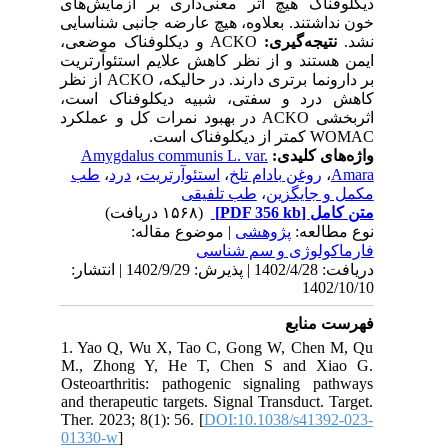
دیکلوفناک هیچ اثر معنی‌داری بر آزمایش‌های
خون نداشتند. بعلاوه، هیچ عارضه جانبی شناسایی
نشد.
نتیجه‌گیری:
ACKO و دیکلوفناک موضعی،
ایمن هستند و از نظر کاهش علایم استئوآرتریت
بر دارونما برتری دارند. در حالیکه، ACKO از نظر
کاهش درد و سفتی، شبیه دیکلوفناک است،
اثربخشی ACKO در بهبود نمرات کل و عملکرد
WOMAC کمتر از دیکلوفناک است.
واژه‌های کلیدی:
Amygdalus communis L. var.
Amara
،
روغن بادام تلخ
،
استئوآرتریت
،
درد
،
طب
مکمل و جایگزین
،
طب تلفیقی
متن کامل
[PDF 356 kb]
(۱۵۶۸ دریافت)
نوع مطالعه:
پژوهشی
| موضوع مقاله:
فارماكولوژی و سم شناسی
دریافت: 1402/4/28 | پذیرش: 1402/9/29 | انتشار:
1402/10/10
فهرست منابع
1. Yao Q, Wu X, Tao C, Gong W, Chen M, Qu
M., Zhong Y, He T, Chen S and Xiao G.
Osteoarthritis: pathogenic signaling pathways
and therapeutic targets. Signal Transduct. Target.
Ther. 2023; 8(1): 56. [
DOI:10.1038/s41392-023-
01330-w
]