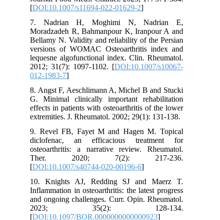
[
DOI:10.1007/s11694-022-01629-2
]
7. Nadrian H, Moghimi N, Nadrian E,
Moradzadeh R, Bahmanpour K, Iranpour A and
Bellamy N. Validity and reliability of the Persian
versions of WOMAC Osteoarthritis index and
lequesne algofunctional index. Clin. Rheumatol.
2012; 31(7): 1097-1102. [
DOI:10.1007/s10067-
012-1983-7
]
8. Angst F, Aeschlimann A, Michel B and Stucki
G. Minimal clinically important rehabilitation
effects in patients with osteoarthritis of the lower
extremities. J. Rheumatol. 2002; 29(1): 131-138.
9. Revel FB, Fayet M and Hagen M. Topical
diclofenac, an efficacious treatment for
osteoarthritis: a narrative review. Rheumatol.
Ther. 2020; 7(2): 217-236.
[
DOI:10.1007/s40744-020-00196-6
]
10. Knights AJ, Redding SJ and Maerz T.
Inflammation in osteoarthritis: the latest progress
and ongoing challenges. Curr. Opin. Rheumatol.
2023; 35(2): 128-134.
[
DOI:10.1097/BOR.0000000000000923
]