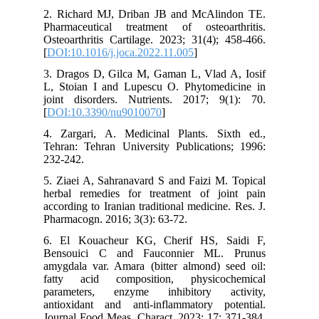
2. Richard MJ, Driban JB and McAlindon TE.
Pharmaceutical treatment of osteoarthritis.
Osteoarthritis Cartilage. 2023; 31(4); 458-466.
[
DOI:10.1016/j.joca.2022.11.005
]
3. Dragos D, Gilca M, Gaman L, Vlad A, Iosif
L, Stoian I and Lupescu O. Phytomedicine in
joint disorders. Nutrients. 2017; 9(1): 70.
[
DOI:10.3390/nu9010070
]
4. Zargari, A. Medicinal Plants. Sixth ed.,
Tehran: Tehran University Publications; 1996:
232-242.
5. Ziaei A, Sahranavard S and Faizi M. Topical
herbal remedies for treatment of joint pain
according to Iranian traditional medicine. Res. J.
Pharmacogn. 2016; 3(3): 63-72.
6. El Kouacheur KG, Cherif HS, Saidi F,
Bensouici C and Fauconnier ML. Prunus
amygdala var. Amara (bitter almond) seed oil:
fatty acid composition, physicochemical
parameters, enzyme inhibitory activity,
antioxidant and anti-inflammatory potential.
Journal Food Meas. Charact. 2023; 17: 371-384.