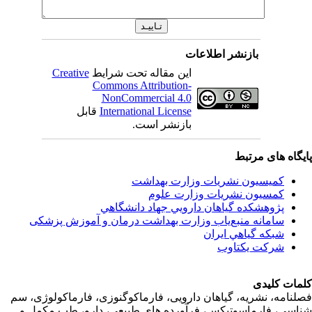
بازنشر اطلاعات
این مقاله تحت شرایط
Creative
Commons Attribution-
NonCommercial 4.0
International License
قابل
بازنشر است.
اه های مرتبط
کمیسیون نشریات وزارت بهداشت
کمسیون نشریات وزارت علوم
پژوهشكده گياهان دارويي جهاد دانشگاهي
سامانه منبع‌ياب وزارت بهداشت درمان و آموزش پزشکی
شبكه گياهي ايران
شرکت یکتاوب
ت کلیدی
امه، نشریه، گیاهان دارویی، فارماکوگنوزی، فارماکولوژی، سم
ی، فارماسوتیکس، فرآورده های طبیعی، دارو، طب مکمل و