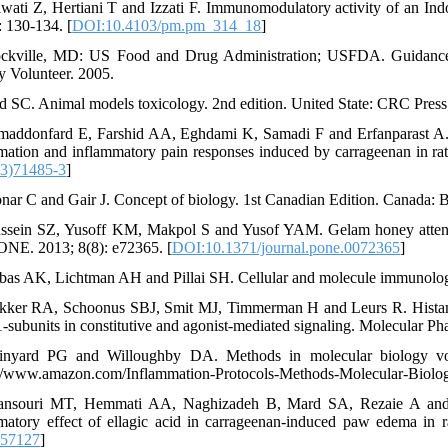
awati Z, Hertiani T and Izzati F. Immunomodulatory activity of an Ind
: 130-134. [
DOI:10.4103/pm.pm_314_18
]
ckville, MD: US Food and Drug Administration; USFDA. Guidance f
y Volunteer. 2005.
d SC. Animal models toxicology. 2nd edition. United State: CRC Press
maddonfard E, Farshid AA, Eghdami K, Samadi F and Erfanparast A. Co
mation and inflammatory pain responses induced by carrageenan in rat
13)71485-3
]
nar C and Gair J. Concept of biology. 1st Canadian Edition. Canada:
ssein SZ, Yusoff KM, Makpol S and Yusof YAM. Gelam honey attenu
NE. 2013; 8(8): e72365. [
DOI:10.1371/journal.pone.0072365
]
bas AK, Lichtman AH and Pillai SH. Cellular and molecule immunolog
kker RA, Schoonus SBJ, Smit MJ, Timmerman H and Leurs R. Histamine
-subunits in constitutive and agonist-mediated signaling. Molecular Ph
inyard PG and Willoughby DA. Methods in molecular biology vol
://www.amazon.com/Inflammation-Protocols-Methods-Molecular-Biolo
ansouri MT, Hemmati AA, Naghizadeh B, Mard SA, Rezaie A and G
matory effect of ellagic acid in carrageenan-induced paw edema in r
157127
]