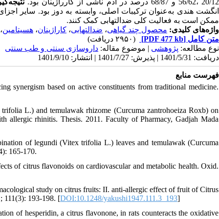
جه‌گیری:
20/12 ،56/62 و 68/87 درصد در ادم ناشی از کارراژینان بود
ی مانند ریزوم زنجبیل، کمپلکس بیوفلاونوئید مرکبات و گیاه سرخارگل
ممکن است به فعالیت کلی ضدالتهابی کمک کنند.
،
هسیتامین
،
کاراژینان
،
ضدالتهابی
،
محصول چند گیاهی
واژه‌های کلیدی:
(۲۹۵۰ دریافت)
[PDF 477 kb]
متن کامل
داروسازی سنتی و طب سنتی
| موضوع مقاله:
پژوهشی
نوع مطالعه:
دریافت: 1401/5/31 | پذیرش: 1401/7/27 | انتشار: 1401/9/10
فهرست منابع
ng synergism based on active constituents from traditional medicine.
x trifolia L.) and temulawak rhizome (Curcuma zantrohoeiza Roxb) on
ith allergic rhinitis. Thesis. 2011. Faculty of Pharmacy, Gadjah Mada
nation of legundi (Vitex trifolia L.) leaves and temulawak (Curcuma
(4): 165-170.
 of citrus flavonoids on cardiovascular and metabolic health. Oxid.
al study on citrus fruits: II. anti-allergic effect of fruit of Citrus
111(3): 193-198. [
DOI:10.1248/yakushi1947.111.3_193
]
n of hesperidin, a citrus flavonone, in rats counteracts the oxidative