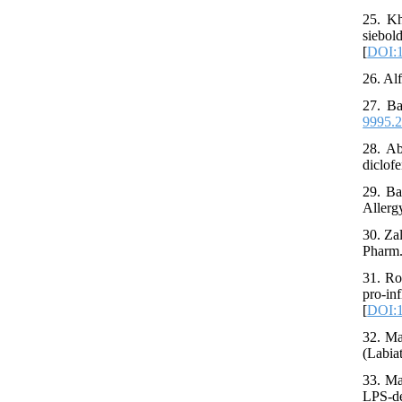
25. Kh
siebo
[
DOI:1
26. Al
27. Ba
9995.2
28. Ab
diclofe
29. Ba
Allerg
30. Za
Pharm.
31. Ro
pro-
[
DOI:1
32. Ma
(Labiat
33. Ma
LPS-de