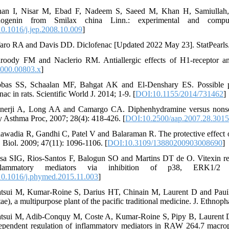
an I, Nisar M, Ebad F, Nadeem S, Saeed M, Khan H, Samiullah, 
ldogenin from Smilax china Linn.: experimental and comput
0.1016/j.jep.2008.10.009
]
faro RA and Davis DD. Diclofenac [Updated 2022 May 23]. StatPearls
roody FM and Naclerio RM. Antiallergic effects of H1-receptor an
000.00803.x
]
bas SS, Schaalan MF, Bahgat AK and El-Denshary ES. Possible poten
nac in rats. Scientific World J. 2014; 1-9. [
DOI:10.1155/2014/731462
]
nerji A, Long AA and Camargo CA. Diphenhydramine versus nonsedatin
y Asthma Proc, 2007; 28(4): 418-426. [
DOI:10.2500/aap.2007.28.301
lawadia R, Gandhi C, Patel V and Balaraman R. The protective effect of 
 Biol. 2009; 47(11): 1096-1106. [
DOI:10.3109/13880200903008690
]
sa SIG, Rios-Santos F, Balogun SO and Martins DT de O. Vitexin red
inflammatory mediators via inhibition of p38, ERK1/
0.1016/j.phymed.2015.11.003
]
tsui M, Kumar-Roine S, Darius HT, Chinain M, Laurent D and Pauillac 
ae), a multipurpose plant of the pacific traditional medicine. J. Ethno
tsui M, Adib-Conquy M, Coste A, Kumar-Roine S, Pipy B, Laurent D and
pendent regulation of inflammatory mediators in RAW 264.7 macropha