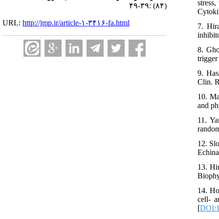
stress
(۸۴) :۳۹-۴۹
Cytoki
URL:
http://jmp.ir/article-۱-۳۴۱۶-fa.html
7. Hir
inhibi
8. Gho
trigge
9. Has
Clin. 
10. Ma
and phy
11. Ya
random
12. Sl
Echina
13. Hi
Biophy
14. Ho
cell- 
[
DOI:1