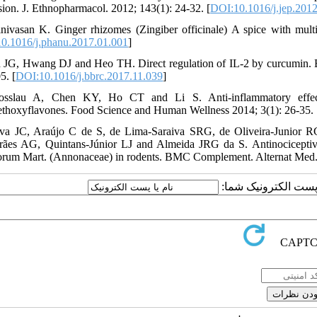
sion. J. Ethnopharmacol. 2012; 143(1): 24-32. [
DOI:10.1016/j.jep.201
inivasan K. Ginger rhizomes (Zingiber officinale) A spice with multi
0.1016/j.phanu.2017.01.001
]
 JG, Hwang DJ and Heo TH. Direct regulation of IL-2 by curcumin. 
5. [
DOI:10.1016/j.bbrc.2017.11.039
]
osslau A, Chen KY, Ho CT and Li S. Anti-inflammatory effects 
thoxyflavones. Food Science and Human Wellness 2014; 3(1): 26-35. 
lva JC, Araújo C de S, de Lima-Saraiva SRG, de Oliveira-Junior
ães AG, Quintans-Júnior LJ and Almeida JRG da S. Antinociceptive a
orum Mart. (Annonaceae) in rodents. BMC Complement. Alternat Med. 
ارسال نظر درباره این