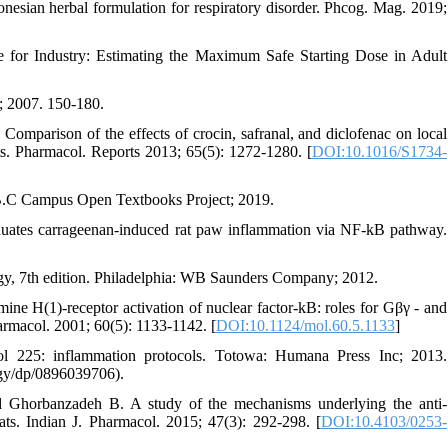
onesian herbal formulation for respiratory disorder. Phcog. Mag. 2019;
or Industry: Estimating the Maximum Safe Starting Dose in Adult
; 2007. 150-180.
mparison of the effects of crocin, safranal, and diclofenac on local
s. Pharmacol. Reports 2013; 65(5): 1272-1280. [
DOI:10.1016/S1734-
 B.C Campus Open Textbooks Project; 2019.
ates carrageenan-induced rat paw inflammation via NF-kB pathway.
y, 7th edition. Philadelphia: WB Saunders Company; 2012.
 H(1)-receptor activation of nuclear factor-kB: roles for Gβγ - and
armacol. 2001; 60(5): 1133-1142. [
DOI:10.1124/mol.60.5.1133
]
 225: inflammation protocols. Totowa: Humana Press Inc; 2013.
gy/dp/0896039706).
horbanzadeh B. A study of the mechanisms underlying the anti-
ats. Indian J. Pharmacol. 2015; 47(3): 292-298. [
DOI:10.4103/0253-