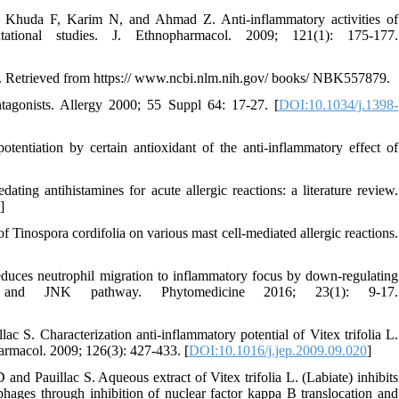
Khuda F, Karim N, and Ahmad Z. Anti-inflammatory activities of
ational studies. J. Ethnopharmacol. 2009; 121(1): 175-177.
. Retrieved from https:// www.ncbi.nlm.nih.gov/ books/ NBK557879.
tagonists. Allergy 2000; 55 Suppl 64: 17-27. [
DOI:10.1034/j.1398-
tiation by certain antioxidant of the anti-inflammatory effect of
g antihistamines for acute allergic reactions: a literature review.
5
]
Tinospora cordifolia on various mast cell-mediated allergic reactions.
uces neutrophil migration to inflammatory focus by down-regulating
2 and JNK pathway. Phytomedicine 2016; 23(1): 9-17.
S. Characterization anti-inflammatory potential of Vitex trifolia L.
pharmacol. 2009; 126(3): 427-433. [
DOI:10.1016/j.jep.2009.09.020
]
 Pauillac S. Aqueous extract of Vitex trifolia L. (Labiate) inhibits
ges through inhibition of nuclear factor kappa B translocation and