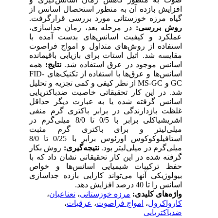
افزایش بازده آن به منظور استحصال اسانس از
گیاه مرزه خوزستانی مورد بررسی قرارگرفت.
روش بررسی:
در مرحله بعد، زمان جداسازی،
عملکرد و کیفیت اسانس‌های بدست آمده با
استفاده از روش‌های متداول و امواج فراصوت
مقایسه شد. اتیل استات برای بازیابی باقیمانده
اسانس موجود در عرق استفاده شد.
نتایج:
همه
اسانس‌ها و عرق‌ها با استفاده از تکنیک‌های FID-
GC و MS-GC از نظر کیفی و کمی تجزیه و تحلیل
شد. در این کار تحقیقاتی خاصیت ضدباکتریایی
اسانس گرفته شده یا به عبارت دیگر حداقل
غلظت بازدارندگی در برابر باکتری گرم منفی
اشریشیاکلی برابر با 0/5 تا 8/0 میلی‌گرم در
میلی‌لیتر و برای باکتری گرم مثبت
استافیلوکوکوس اورئوس برابر با 0/25 تا 8/0
میلی‌گرم در میلی‌لیتر بود.
نتیجه‌گیری:
روش بکار
گرفته شده در این کار تحقیقاتی نشان داد که با
حفظ ترکیبات شیمیایی اسانس‌ها و خواص
بیولوژیکی آنها می‌تواند کارایی بازده جداسازی
اسانس را تا 40 درصد افزایش دهد.
،
نعناعیان
،
مرزه خوزستانی
واژه‌های کلیدی:
،
عرقیات
،
امواج فراصوت
،
کارواکرول
ضدباکتریایی