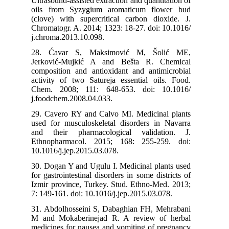
Ultrasound-assisted extraction and quantitation of
oils from Syzygium aromaticum flower bud
(clove) with supercritical carbon dioxide. J.
Chromatogr. A. 2014; 1323: 18-27. doi: 10.1016/
j.chroma.2013.10.098.
28. Ćavar S, Maksimović M, Šolić ME,
Jerković-Mujkić A and Bešta R. Chemical
composition and antioxidant and antimicrobial
activity of two Satureja essential oils. Food.
Chem. 2008; 111: 648-653. doi: 10.1016/
j.foodchem.2008.04.033.
29. Cavero RY and Calvo MI. Medicinal plants
used for musculoskeletal disorders in Navarra
and their pharmacological validation. J.
Ethnopharmacol. 2015; 168: 255-259. doi:
10.1016/j.jep.2015.03.078.
30. Dogan Y and Ugulu I. Medicinal plants used
for gastrointestinal disorders in some districts of
Izmir province, Turkey. Stud. Ethno-Med. 2013;
7: 149-161. doi: 10.1016/j.jep.2015.03.078.
31. Abdolhosseini S, Dabaghian FH, Mehrabani
M and Mokaberinejad R. A review of herbal
medicines for nausea and vomiting of pregnancy