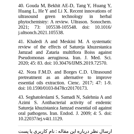
40. Gouda M, Bekhit AE-D, Tang Y, Huang Y,
Huang L, He Y and Li X. Recent innovations of
ultrasound green technology in herbal
phytochemistry: A review. Ultrason. Sonochem.
2021; 73: 105538-105548. doi: 10.1016/
j.ultsonch.2021.105538.
41. Khaledi A and Meskini M. A systematic
review of the effects of Satureja khuzestanica
Jamzad and Zataria multiflora Boiss against
Pseudomonas aeruginosa. Iran. J. Med. Sci.
2020; 45: 83. doi: 10.30476/IJMS.2019.72570.
42. Nora F.M.D. and Borges C.D. Ultrasound
pretreatment as an alternative to improve
essential oils extraction. Cienc. 2017; 47: 1-9.
doi: 10.1590/0103-8478cr20170173.
43. Seghatoleslami S, Samadi N, Salehnia A and
Azimi S. Antibacterial activity of endemic
Satureja khuzistanica Jamzad essential oil against
oral pathogens. Iran. Endod. J. 2009; 4: 5. doi:
10.22037/iej.v4i1.1129.
ارسال نظر درباره این مقاله : نام کاربری یا پست