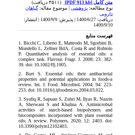
(۳۵۱۱ دریافت)
[PDF 913 kb]
متن کامل
نوع مطالعه:
پژوهشی
| موضوع مقاله:
گياهان
دارویی
دریافت: 1400/6/27 | پذیرش: 1400/9/9 | انتشار:
1400/9/10
فهرست منابع
1. Bicchi C, Liberto E, Matteodo M, Sgorbini B,
Mondello L, Zellner BdA, Costa R and Rubiolo
P. Quantitative analysis of essential oils: a
complex task. Flavour. Fragr. J. 2008; 23: 382-
39. doi: 10.1002/ffj.1905.
2. Burt S. Essential oils: their antibacterial
properties and potential applications in foods-a
review. Int. J. Food. Microbiol. 2004; 94: 223-
253. doi: 10.1016/j.ijfoodmicro.2004.03.022.
3. Syafiq R, Sapuan S, Zuhri M, Ilyas R, Nazrin
A, Sherwani S and Khalina A. Antimicrobial
activities of starch-based biopolymers and
biocomposites incorporated with plant essential
oils: A review. Polymers. 2020; 12: 2403. doi:
10.3390/polym12102403.