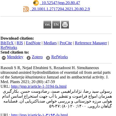
‎ 10.52547/jmp.20.80.47
‎ 20.1001.1.2717204.2021.20.80.2.9
Download citation:
BibTeX
|
RIS
|
EndNote
|
Medlars
|
ProCite
|
Reference Manager
|
RefWorks
Send citation to:
Mendeley
Zotero
RefWorks
Rasouli S R, Nejad Ebrahimi S, Rezadoost H. Simultaneous
ultrasound-assisted hydrodistillation of essential oil from aerial part
of the
Satureja khuzistanica
Jamzad and its antibacterial activity. J.
Med. Plants 2021; 20 (80) :47-59
URL:
http://jmp.ir/article-1-3194-fa.html
ولی سید رضا، نژادابراهیمی صمد، رضادوست حسن. بکارگیری
زمان امواج فراصوت و تقطیر با آب جهت استخراج اسانس اندام
ایی مرزه خوزستانی و بررسی خواص ضدباکتریایی آن. فصلنامه
هان دارویی. ۱۴۰۰; ۲۰ (۸۰) :۴۷-۵۹
URL:
http://jmp.ir/article-۱-۳۱۹۴-fa.html