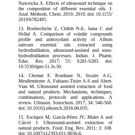
Nawrocka A. Effects of ultrasound technique on
the composition of different essential oils. J.
Anal. Methods. Chem. 2019; 2019. doi: 10.1155/
2019/6782495.
13. Boubechiche Z, Chihib N-E, Jama C and
Hellal A. Comparison of volatile compounds
profile and antioxydant activity of Allium
sativum essential oils extracted using
hydrodistillation, ultrasound-assisted and sono-
hydrodistillation processes. Indian. J. Pharm.
Educ. Res. 2017; 51: S281-S285. doi:
10.5530/ijper.51.3s.30.
14. Chemat F, Rombaut N, Sicaire A-G,
Meullemiestre A, Fabiano-Tixier A-S and Abert-
Vian M. Ultrasound assisted extraction of food
and natural products. Mechanisms, techniques,
combinations, protocols and applications. A
review. Ultrason. Sonochem. 2017; 34: 540-560.
doi: 10.1016/j.ultsonch.2016.06.035.
15. Esclapez M, García-Pérez JV, Mulet A and
Cárcel J. Ultrasound-assisted extraction of
natural products. Food. Eng. Rev. 2011; 3: 108.
doi: 10.1007/s12393-011-9036-6.