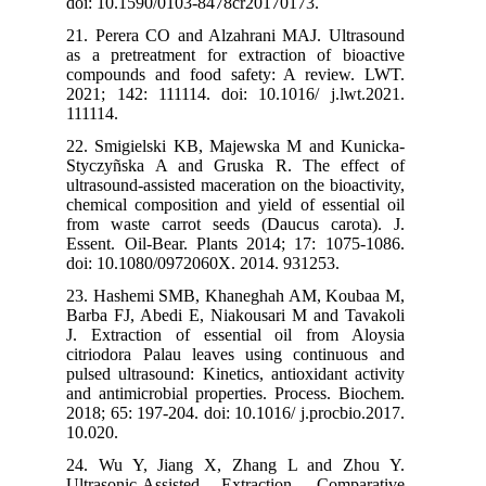
doi: 10.1590/0103-8478cr20170173.
21. Perera CO and Alzahrani MAJ. Ultrasound
as a pretreatment for extraction of bioactive
compounds and food safety: A review. LWT.
2021; 142: 111114. doi: 10.1016/ j.lwt.2021.
111114.
22. Smigielski KB, Majewska M and Kunicka-
Styczyñska A and Gruska R. The effect of
ultrasound-assisted maceration on the bioactivity,
chemical composition and yield of essential oil
from waste carrot seeds (Daucus carota). J.
Essent. Oil-Bear. Plants 2014; 17: 1075-1086.
doi: 10.1080/0972060X. 2014. 931253.
23. Hashemi SMB, Khaneghah AM, Koubaa M,
Barba FJ, Abedi E, Niakousari M and Tavakoli
J. Extraction of essential oil from Aloysia
citriodora Palau leaves using continuous and
pulsed ultrasound: Kinetics, antioxidant activity
and antimicrobial properties. Process. Biochem.
2018; 65: 197-204. doi: 10.1016/ j.procbio.2017.
10.020.
24. Wu Y, Jiang X, Zhang L and Zhou Y.
Ultrasonic-Assisted Extraction, Comparative