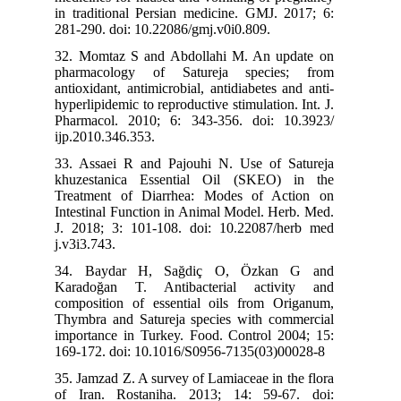
in traditional Persian medicine. GMJ. 2017; 6:
281-290. doi: 10.22086/gmj.v0i0.809.
32. Momtaz S and Abdollahi M. An update on
pharmacology of Satureja species; from
antioxidant, antimicrobial, antidiabetes and anti-
hyperlipidemic to reproductive stimulation. Int. J.
Pharmacol. 2010; 6: 343-356. doi: 10.3923/
ijp.2010.346.353.
33. Assaei R and Pajouhi N. Use of Satureja
khuzestanica Essential Oil (SKEO) in the
Treatment of Diarrhea: Modes of Action on
Intestinal Function in Animal Model. Herb. Med.
J. 2018; 3: 101-108. doi: 10.22087/herb med
j.v3i3.743.
34. Baydar H, Sağdiç O, Özkan G and
Karadoğan T. Antibacterial activity and
composition of essential oils from Origanum,
Thymbra and Satureja species with commercial
importance in Turkey. Food. Control 2004; 15:
169-172. doi: 10.1016/S0956-7135(03)00028-8
35. Jamzad Z. A survey of Lamiaceae in the flora
of Iran. Rostaniha. 2013; 14: 59-67. doi: