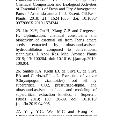
Chemical Composition and Biological Activities
of Essential Oils of Fresh and Dry Aboveground
Parts of Artemisia annua L. J. Essent. Oil-Bear.
Plants. 2018; 21: 1624-1635. doi: 10.1080/
0972060X.2019.1574244.
25. Liu X-Y, Ou H, Xiang Z-B and Gregersen
H. Optimization, chemical constituents and
bioactivity of essential oil from Iberis amara
seeds extracted by ultrasound-assisted
hydrodistillation compared to conventional
techniques. J. Appl. Res. Med. Aromat. Plants
2019; 13: 100204. doi: 10.1016/ j.jarmap.2019.
100204.
26. Santos KA, Klein EJ, da Silva C, da Silva
EA and Cardozo-Filho L. Extraction of vetiver
(Chrysopogon zizanioides) root oil by
supercritical CO2, pressurized-liquid, and
ultrasound-assisted methods and modeling of
supercritical extraction kinetics. J. Supercrit.
Fluids 2019; 150: 30-39. doi: 10.1016/
j.supflu.2019.04.005.
27. Yang Y-C, Wei M-C and Hong S-J.