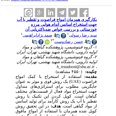
بکارگیری همزمان امواج فراصوت و تقطیر با آب
جهت استخراج اسانس اندام هوایی مرزه
خوزستانی و بررسی خواص ضدباکتریایی آن
۱
۱
صمد نژادابراهیمی
،
سید رضا رسولی
۲
*
حسن رضادوست
،
۱- گروه فیتوشیمی، پژوهشکده گیاهان و مواد
اولیه دارویی، دانشگاه شهید بهشتی، تهران،‌ ایران
۲- گروه فیتوشیمی، پژوهشکده گیاهان و مواد
اولیه دارویی، دانشگاه شهید بهشتی، تهران،‌ ایران
h_rezadoost@sbu.ac.ir
،
چکیده:
(۴۵۵۰ مشاهده)
مقدمه:
استفاده از استخراج با کمک امواج
فراصوت (UAE) یک روش قوی و موثر به عنوان
جایگزینی مطلوب برای استراتژی‌های متداول
جهت استخراج مواد فعال از قسمت‌های مختلف
گیاهان است. کوپل کردن این تکنیک با روش
تقطیر با آب یک روش کارآمد برای تولید اسانس
از مواد گیاهی است.
هدف:
در این تحقیق روش
کوپل شده همزمان با استفاده از امواج مافوق
صوت به منظور کاهش زمان اسانس‌گیری و