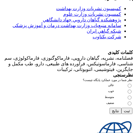
کمیسیون نشریات وزارت بهداشت
کمسیون نشریات وزارت علوم
پژوهشكده گياهان دارويي جهاد دانشگاهي
سامانه منبع‌ياب وزارت بهداشت درمان و آموزش پزشکی
شبكه گياهي ايران
شرکت یکتاوب
ت کلیدی
امه، نشریه، گیاهان دارویی، فارماکوگنوزی، فارماکولوژی، سم
ی، فارماسوتیکس، فرآورده های طبیعی، دارو، طب مکمل و
زین، فیتوشیمی، اتنوبوتانی، ترکیبات
سنجی
ما در مورد عملکرد پایگاه چیست؟
عالی
خوب
متوسط
ضعیف