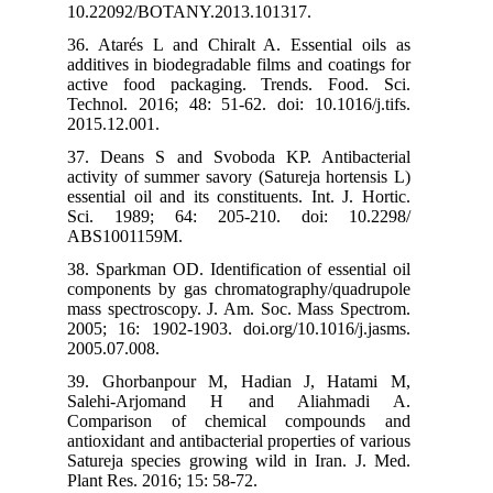
10.22092/BOTANY.2013.101317.
36. Atarés L and Chiralt A. Essential oils as
additives in biodegradable films and coatings for
active food packaging. Trends. Food. Sci.
Technol. 2016; 48: 51-62. doi: 10.1016/j.tifs.
2015.12.001.
37. Deans S and Svoboda KP. Antibacterial
activity of summer savory (Satureja hortensis L)
essential oil and its constituents. Int. J. Hortic.
Sci. 1989; 64: 205-210. doi: 10.2298/
ABS1001159M.
38. Sparkman OD. Identification of essential oil
components by gas chromatography/quadrupole
mass spectroscopy. J. Am. Soc. Mass Spectrom.
2005; 16: 1902-1903. doi.org/10.1016/j.jasms.
2005.07.008.
39. Ghorbanpour M, Hadian J, Hatami M,
Salehi-Arjomand H and Aliahmadi A.
Comparison of chemical compounds and
antioxidant and antibacterial properties of various
Satureja species growing wild in Iran. J. Med.
Plant Res. 2016; 15: 58-72.