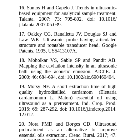
16. Santos H and Capelo J. Trends in ultrasonic-
based equipment for analytical sample treatment.
Talanta. 2007; 73: 795-802. doi: 10.1016/
j.talanta.2007.05.039.
17. Oakley CG, Ranalletta JV, Douglas SJ and
Law WK. Ultrasonic probe having articulated
structure and rotatable transducer head. Google
Patents. 1995, US5413107A.
18. Moholkar VS, Sable SP and Pandit AB.
Mapping the cavitation intensity in an ultrasonic
bath using the acoustic emission. AIChE. J.
2000; 46: 684-694. doi: 10.1002/aic.690460404.
19. Morsy NF. A short extraction time of high
quality hydrodistilled cardamom (Elettaria
cardamomum L. Maton) essential oil using
ultrasound as a pretreatment. Ind. Crop. Prod.
2015; 65: 287-292. doi: 10.1016/j.indcrop.2014.
12.012.
20. Nora FMD and Borges CD. Ultrasound
pretreatment as an alternative to improve
essential oils extraction. Cienc. Rural. 2017; 47.