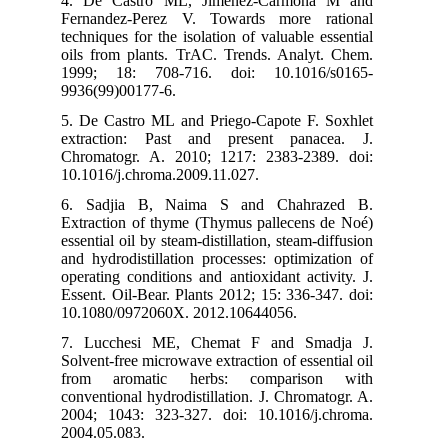
4. De Castro ML, Jiménez-Carmona M and
Fernandez-Perez V. Towards more rational
techniques for the isolation of valuable essential
oils from plants. TrAC. Trends. Analyt. Chem.
1999; 18: 708-716. doi: 10.1016/s0165-
9936(99)00177-6.
5. De Castro ML and Priego-Capote F. Soxhlet
extraction: Past and present panacea. J.
Chromatogr. A. 2010; 1217: 2383-2389. doi:
10.1016/j.chroma.2009.11.027.
6. Sadjia B, Naima S and Chahrazed B.
Extraction of thyme (Thymus pallecens de Noé)
essential oil by steam-distillation, steam-diffusion
and hydrodistillation processes: optimization of
operating conditions and antioxidant activity. J.
Essent. Oil-Bear. Plants 2012; 15: 336-347. doi:
10.1080/0972060X. 2012.10644056.
7. Lucchesi ME, Chemat F and Smadja J.
Solvent-free microwave extraction of essential oil
from aromatic herbs: comparison with
conventional hydrodistillation. J. Chromatogr. A.
2004; 1043: 323-327. doi: 10.1016/j.chroma.
2004.05.083.