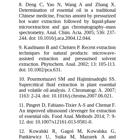
8. Deng C, Yao N, Wang A and Zhang X.
Determination of essential oil in a traditional
Chinese medicine, Fructus amomi by pressurized
hot water extraction followed by liquid-phase
microextraction and gas chromatography–mass
spectrometry. Anal. Chim. Acta. 2005; 536: 237-
244. doi: 10.1016/j.aca.2004.12.044.
9. Kaufmann B and Christen P. Recent extraction
techniques for natural products: microwave‐
assisted extraction and pressurised solvent
extraction. Phytochem. Anal. 2002; 13: 105-113.
doi: 10.1002/pca.631.
10. Pourmortazavi SM and Hajimirsadeghi SS.
Supercritical fluid extraction in plant essential
and volatile oil analysis. J. Chromatogr. A. 2007;
1163: 2-24. doi: 10.1016/j.chroma.2007.06.021.
11. Pingret D, Fabiano-Tixier A-S and Chemat F.
An improved ultrasound clevenger for extraction
of essential oils. Food Anal. Methods 2014; 7: 9-
12. doi: 10.1007/s12161-013-9581-0.
12. Kowalski R, Gagoś M, Kowalska G,
Pankiewicz U, Sujka M, Mazurek A and