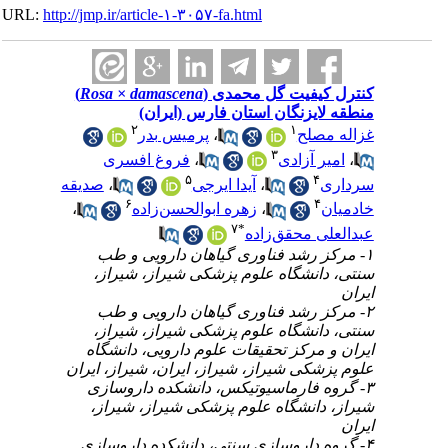
URL:
http://jmp.ir/article-۱-۳۰۵۷-fa.html
کنترل کیفیت گل محمدی (
Rosa × damascena
)
منطقه لایزنگان استان فارس (ایران)
۲
۱
غزاله مصلح
،
پرمیس بدر
۳
،
امیر آزادی
،
فروغ افسری
۵
۴
سرداری
،
آیدا ایرجی
،
صدیقه
۶
۴
خادمیان
،
زهره ابوالحسن‌زاده
،
۷
*
عبدالعلی محقق‌زاده
۱- مرکز رشد فناوری گیاهان دارویی و طب
سنتی، دانشگاه علوم پزشکی شیراز، شیراز،
ایران
۲- مرکز رشد فناوری گیاهان دارویی و طب
سنتی، دانشگاه علوم پزشکی شیراز، شیراز،
ایران و مرکز تحقیقات علوم دارویی، دانشگاه
علوم پزشکی شیراز، شیراز، ایران، شیراز، ایران
۳- گروه فارماسیوتیکس، دانشکده داروسازی
شیراز، دانشگاه علوم پزشکی شیراز، شیراز،
ایران
۴- گروه داروسازی سنتی، دانشکده داروسازی