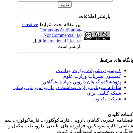
بازنشر اطلاعات
این مقاله تحت شرایط
Creative
Commons Attribution-
NonCommercial 4.0
International License
قابل
بازنشر است.
اه های مرتبط
کمیسیون نشریات وزارت بهداشت
کمسیون نشریات وزارت علوم
پژوهشكده گياهان دارويي جهاد دانشگاهي
سامانه منبع‌ياب وزارت بهداشت درمان و آموزش پزشکی
شبكه گياهي ايران
شرکت یکتاوب
ت کلیدی
امه، نشریه، گیاهان دارویی، فارماکوگنوزی، فارماکولوژی، سم
ی، فارماسوتیکس، فرآورده های طبیعی، دارو، طب مکمل و
زین، فیتوشیمی، اتنوبوتانی، ترکیبات