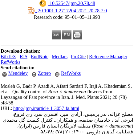
‎ 10.52547/jmp.20.78.48
‎ 20.1001.1.2717204.2021.20.78.7.0
Research code: 95–01–05–11,993
Download citation:
BibTeX
|
RIS
|
EndNote
|
Medlars
|
ProCite
|
Reference Manager
|
RefWorks
Send citation to:
Mendeley
Zotero
RefWorks
Mosleh G, Badr P, Azadi A, Afsari Sardari F, Iraji A, Khademian S
et al . Quality control of
Rosa × damascena
flowers from
Layzangan of Fars province in Iran. J. Med. Plants 2021; 20 (78)
:48-58
URL:
http://jmp.ir/article-1-3057-fa.html
لح غزاله، بدر پرمیس، آزادی امیر، افسری سرداری فروغ،
رجی آیدا، خادمیان صدیقه، و همکاران.. کنترل کیفیت گل محمدی
Rosa × damascen
) منطقه لایزنگان استان فارس (ایران).
نامه گياهان دارویی. ۱۴۰۰; ۲۰ (۷۸) :۴۸-۵۸