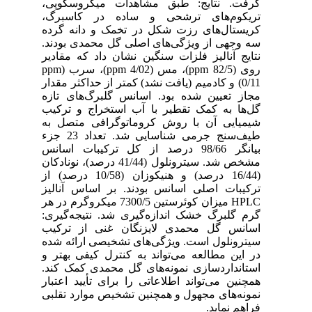
گرفت. نتایج: طبق مشاهدات میکروسکوپی،
تریکوم‌های ترشحی و ساده در کاسبرگ،
کریستال‌های رزت شکل در تخمک و دانه گرده
سه وجهی از ویژگی‌های اصلی گل محمدی بودند.
نتایج آنالیز فلزات سنگین نشان داد که مقادیر
روی (ppm 82/5)، مس (ppm 4/02)، سرب (ppm
0/11) و کادمیم (یافت نشد) کمتر از حداکثر مقدار
مجاز تعیین شده بود. اسانس گلبرگ‌های تازه
گل‌ها به کمک تقطیر با آب استخراج و ترکیب
شیمیایی آن با روش کروماتوگرافی متصل به
طیف‌سنج جرمی شناسایی شد. تعداد 23 جزء
بیانگر 98/66 درصد از کل ترکیبات اسانس
مشخص شد. سیترونلول (41/44 درصد)، نونادکان
(16/44 درصد) و هنیکوزان (10/58 درصد) از
ترکیبات اصلی اسانس بودند. بر اساس آنالیز
HPLC میزان کوئرستین 7300/5 میکروگرم در هر
گرم گلبرگ خشک اندازه‌گیری شد. نتیجه‌گیری:
اسانس گل محمدی لایزنگان غنی از ترکیب
سیترونلول است. ویژگی‌های تشخیصی ارائه شده
در این مطالعه می‌تواند به کنترل کیفی بهتر و
استانداردسازی نمونه‌های گل محمدی کمک کند.
همچنین می‌تواند اطلاعاتی را برای تأیید اعتبار
نمونه‌های مجهول و همچنین تشخیص موارد تقلبی
فراهم نماید.