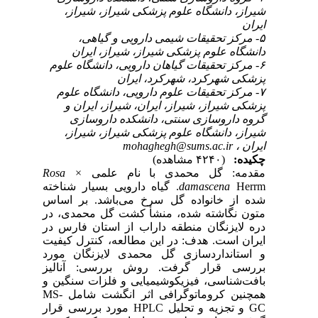
شیراز، دانشگاه علوم پزشکی شیراز، شیراز،
ایران
۵- مرکز تحقیقات شیمی دارویی و گیاهی،
دانشگاه علوم پزشکی شیراز، شیراز، ایران
۶- مرکز تحقیقات گیاهان دارویی، دانشگاه علوم
پزشکی شهرکرد، شهرکرد، ایران
۷- مرکز تحقیقات علوم دارویی، دانشگاه علوم
پزشکی شیراز، شیراز، ایران، شیراز، ایران و
گروه داروسازی سنتی، دانشکده داروسازی
شیراز، دانشگاه علوم پزشکی شیراز، شیراز،
ایران ،
mohaghegh@sums.ac.ir
چکیده:
(۴۲۴۰ مشاهده)
مقدمه: گل محمدی با نام علمی
Rosa ×
damascena
Herrm. گیاه دارویی بسیار شناخته
شده از خانواده گل سرخ می‌باشد. بر اساس
متون نگاشته شده، منشأ کشت گل محمدی، در
دره لایزنگان منطقه داراب از استان فارس در
ایران است. هدف: در این مطالعه، کنترل کیفیت
و استانداردسازی گل محمدی لایزنگان مورد
بررسی قرار گرفت. روش بررسی: آنالیز
بافت‌شناسی، فیزیکوشیمیایی و فلزات سنگین و
همچنین کروماتوگرافی اثر انگشت شامل MS-
GC و تجزیه و تحلیل HPLC مورد بررسی قرار