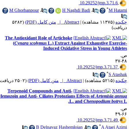
‎ 10.29252/jmp.3.71.6
*
M Ghorbanpour
،
H Naghdi Badi
،
M Hat
(۵۲۸۲
متن کامل (PDF)
Abstract |
|
(۱۱۳۷۵ مشاهده)
ده
یافت
The Antioxidant Role of Artichoke
(
Cynara scolymus
L.) Extract Against Exhaustive Exerci
Induced Oxidative Stress in Young Athle
‎ 10.29252/jmp.3.71.37
*
S Atas
(۲۵۰۲ دریافت)
متن کامل (PDF)
Abstract |
|
(۵۲۱۵ مشاهده)
ده
Terpenoid Compounds and Anti-
Hemozoin and Anti- Ciliates Protozians Effects of
Artemisia an
L. and
Chenopodium botry
‎ 10.29252/jmp.3.71.49
*
B Delnavaz Hashemloian
،
A Ataei Az