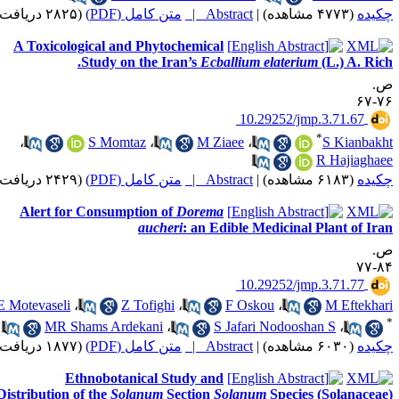
(۲۸۲۵ دریافت)
متن کامل (PDF)
Abstract |
|
(۴۷۷۳ مشاهده)
ده
A Toxicological and Phytochemical
Study on the Iran’s
Ecballium elaterium
(L.) A. Ri
‎ 10.29252/jmp.3.71.67
*
،
S Momtaz
،
M Ziaee
،
S Kianba
R Hajiagh
(۲۴۲۹ دریافت)
متن کامل (PDF)
Abstract |
|
(۶۱۸۳ مشاهده)
ده
Alert for Consumption of
Dorema
aucheri
: an Edible Medicinal Plant of I
‎ 10.29252/jmp.3.71.77
E Motevaseli
،
Z Tofighi
،
F Oskou
،
M Eftekh
MR Shams Ardekani
،
S Jafari Nodooshan S
،
(۱۸۷۷ دریافت)
متن کامل (PDF)
Abstract |
|
(۶۰۳۰ مشاهده)
ده
Ethnobotanical Study and
Distribution of the
Solanum
Section
Solanum
Species (Solanace