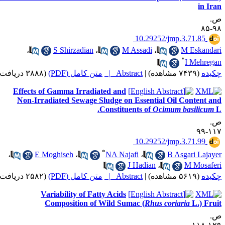
in I
‎ 10.29252/jmp.3.71.85
،
S Shirzadian
،
M Assadi
،
M Eskand
*
I Mehre
(۳۸۸۸ دریافت)
متن کامل (PDF)
Abstract |
|
(۷۴۳۹ مشاهده)
ده
Effects of Gamma Irradiated and
Non-Irradiated Sewage Sludge on Essential Oil Content 
Constituents of
Ocimum basilicu
۱۱
‎ 10.29252/jmp.3.71.99
*
،
E Moghiseh
،
NA Najafi
،
B Asgari Laja
J Hadian
،
M Mosaf
(۲۵۸۲ دریافت)
متن کامل (PDF)
Abstract |
|
(۵۶۱۹ مشاهده)
ده
Variability of Fatty Acids
Composition of Wild Sumac (
Rhus coriaria
L.) Fr