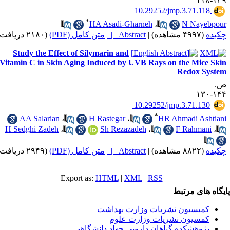
۱۲
‎ 10.29252/jmp.3.71.118
*
HA Asadi-Gharneh
،
N Nayebp
(۲۱۸۰ دریافت)
متن کامل (PDF)
Abstract |
|
(۴۹۹۷ مشاهده)
ده
Study the Effect of Silymarin and
Vitamin C in Skin Aging Induced by UVB Rays on the Mice S
Redox Sys
۱۴
‎ 10.29252/jmp.3.71.130
*
AA Salarian
،
H Rastegar
،
HR Ahmadi Ashti
H Sedghi Zadeh
،
Sh Rezazadeh
،
F Rahmani
،
(۲۹۴۹ دریافت)
متن کامل (PDF)
Abstract |
|
(۸۸۲۲ مشاهده)
ده
Export as:
HTML
|
XML
|
RSS
اه های مرتبط
کمیسیون نشریات وزارت بهداشت
کمسیون نشریات وزارت علوم
پژوهشكده گياهان دارويي جهاد دانشگاهي