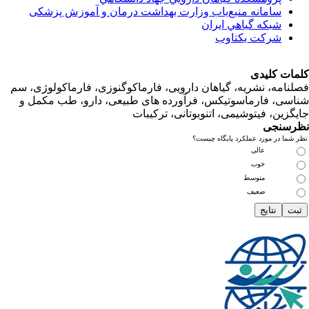
سامانه منبع‌ياب وزارت بهداشت درمان و آموزش پزشکی
شبكه گياهي ايران
شرکت یکتاوب
ت کلیدی
امه، نشریه، گیاهان دارویی، فارماکوگنوزی، فارماکولوژی، سم
ی، فارماسوتیکس، فرآورده های طبیعی، دارو، طب مکمل و
زین، فیتوشیمی، اتنوبوتانی، ترکیبات
سنجی
ما در مورد عملکرد پایگاه چیست؟
عالی
خوب
متوسط
ضعیف