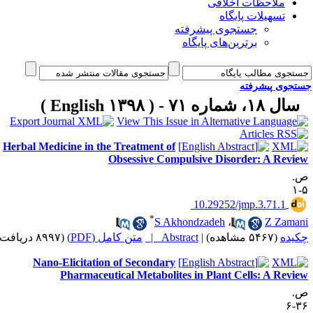
ملاحظات اخلاقی
تسهیلات پایگاه
جستجوی پیشرفته
برترین‌های پایگاه
جوی پیشرفته
سال ۱۸، شماره ۷۱ - ( English ۱۳
Herbal Medicine in the Treatment of
Obsessive Compulsive Disorder: A Rev
‎ 10.29252/jmp.3.71.1
*
S Akhondzadeh
،
Z Zam
(۸۹۹۷ دریافت)
متن کامل (PDF)
Abstract |
|
(۵۴۶۷ مشاهده)
ده
Nano-Elicitation of Secondary
Pharmaceutical Metabolites in Plant Cells: A Rev