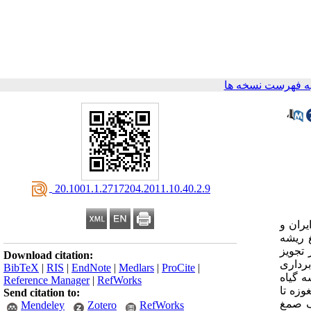
ه فهرست نسخه ها
،
‎ 20.1001.1.2717204.2011.10.40.2.9
یران و
غ ریشه
 تجویز
Download citation:
برداری
BibTeX
|
RIS
|
EndNote
|
Medlars
|
ProCite
|
ه گیاه
Reference Manager
|
RefWorks
گیاه آنغوزه تا
Send citation to:
یک صمغ
Mendeley
Zotero
RefWorks