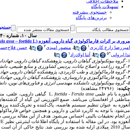
ملاحظات اخلاقی
تسهیلات پایگاه
جستجوی پیشرفته
برترین‌های پایگاه
جستجوی
سال ۱۰، شماره ۴۰ - ( ۹-۱۳۹۰ )
مروری بر اثرات فارماکولوژی گیاه دارویی آنغوزه (
L.): یک مقاله مروری نظام‌مند
la assa – foetida
۲
۱
امیر‌رضا زارع کاریزی
،
منصور امیدی
،
حسن فلاح‌حسی
۱
۵
*
ندا ایروانی
،
آتنا اولاد‌زاد
۱- گروه بیوتکنولوژی گیاهان دارویی، پژوهشکده گیاهان دارویی جهاد‌دانشگاهی
۲- گروه زراعت و اصلاح نباتات، پردیس کشاورزی و منابع طبیعی، دانشگاه تهران
۳- گروه فارماکولوژی و طب کاربردی، پژوهشکده گیاهان دارویی جهاد‌دانشگاهی
۴- گروه فارماکوگنوزی و داروسازی، پژوهشکده گیاهان دارویی جهاد‌دانشگاهی
۵- گروه بیوتکنولوژی، دانشکده مهندسی انرژی و فناوری‌های نوین، دانشگاه شهید بهشتی ،
چکیده:
(۲۴۷۹۶ مشاهده)
نغوزه با نام علمی L.
Ferula assa
-
foetida
گیاهی دارویی، علفی، منوک
مناطقی از افغانستان می‌باشد. صمغ الئورزینی این گیاه از گذشته‌ه
آنغوزه به عنوان تنظیم سیستم هاضمه، پاک‌کننده و تحریک‌کننده پرزه
می‌شود. با توجه به کاربرد غذایی و دارویی و همچنین خواص فارماکو
در انجام تحقیقات بالینی احساس می‌شود. هدف از این مقاله بررسی 
سال 2010 میلادی ارایه شده بود بررسی شد. نتایج حاکی از آ