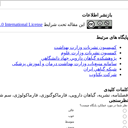
بازنشر اطلاعات
این مقاله تحت شرایط
 International License
پایگاه های مرتبط
کمیسیون نشریات وزارت بهداشت
کمسیون نشریات وزارت علوم
پژوهشكده گياهان دارويي جهاد دانشگاهي
سامانه منبع‌ياب وزارت بهداشت درمان و آموزش پزشکی
شبكه گياهي ايران
شرکت یکتاوب
کلمات کلیدی
فصلنامه، نشریه، گیاهان دارویی، فارماکوگنوزی، فارماکولوژی، سم ش
نظرسنجی
نظر شما در مورد عملکرد پایگاه چیست؟
عالی
خوب
متوسط
ضعیف