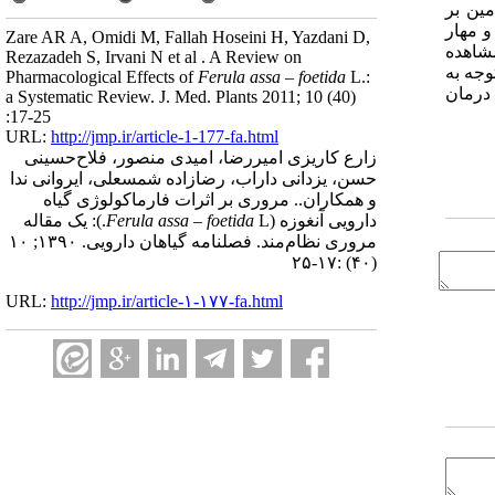
مین بر
و مهار
Zare AR A, Omidi M, Fallah Hoseini H, Yazdani D,
شاهده
Rezazadeh S, Irvani N et al . A Review on
وجه به
Pharmacological Effects of
Ferula assa – foetida
L.:
 درمان
a Systematic Review. J. Med. Plants 2011; 10 (40)
:17-25
URL:
http://jmp.ir/article-1-177-fa.html
زارع کاریزی امیر‌رضا، امیدی منصور، فلاح‌حسینی
حسن، یزدانی داراب، رضازاده شمسعلی، ایروانی ندا
و همکاران.. مروری بر اثرات فارماکولوژی گیاه
دارویی آنغوزه (
Ferula assa – foetida
L.): یک مقاله
مروری نظام‌مند. فصلنامه گياهان دارویی. ۱۳۹۰; ۱۰
(۴۰) :۱۷-۲۵
URL:
http://jmp.ir/article-۱-۱۷۷-fa.html