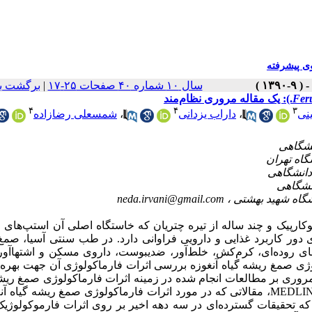
 پیشرفته
سال ۱۰ شماره ۴۰ صفحات ۲۵-۱۷
|
برگشت ب
Feru
۴
۴
۳
نی
،
داراب یزدانی
،
شمسعلی رضازاده
neda.irvani@gmail.com
ارپیک و چند ساله از تیره چتریان که خاستگاه اصلی آن استپ‌های ا
ای دور کاربرد غذایی و دارویی فراوانی دارد. در طب سنتی آسیا، صم
ای روده‌ای، ‌کرم‌کش، خلط‌آور، ضد‌یبوست، داروی مسکن و اشتها‌آور
لوژی صمغ ریشه گیاه آنغوزه بررسی اثرات فارماکولوژی آن جهت بهره‌
مروری بر مطالعات انجام شده در زمینه اثرات فارماکولوژی صمغ ریش
آنغوزه بود. در این مقاله با استفاده از پایگاه اطلاعات اینترنتی نظیر MEDLINE، مقالاتی که در مورد اثرات فارماکولوژی صمغ ریشه 
ن است که تحقیقات گسترده‌ای در سه دهه اخیر بر روی اثرات فارموکولوژ