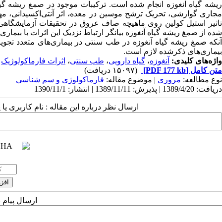
ریشه گیاه آنغوزه انجام شده است. ترکیبات موجود در صمغ ریشه گیاه 
مجاری گوارشی، تحریک ترشح موسین در معده، اثر آنتی‌اکسیدانی، مه
تاثیر استیل کولین روی ماهیچه صاف عروق در تحقیقات آزمایشگاهی 
شده از صمغ ریشه گیاه آنغوزه بیانگر ارتباط نزدیک این اثرات با بیمار
آنکه صمغ ریشه گیاه آنغوزه در طب سنتی در بیماری‌های متعدد تجویز
بیماری‌های ذکرشده لازم است.
واژه‌های کلیدی:
آنغوزه
،
گیاه دارویی
،
طب سنتی
،
اثرات فارماکولوژیک
متن کامل
[PDF 177 kb]
(۱۵۰۹۷ دریافت)
نوع مطالعه:
مروری
| موضوع مقاله:
فارماكولوژی و سم شناسی
دریافت: 1389/4/20 | پذیرش: 1389/11/11 | انتشار: 1390/11/1
ارسال نظر درباره این مقاله : نام کاربری ی
ارسال پیام 