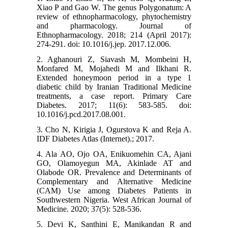
Xiao P and Gao W. The genus Polygonatum: A
review of ethnopharmacology, phytochemistry
and pharmacology. Journal of
Ethnopharmacology. 2018; 214 (April 2017):
274-291. doi: 10.1016/j.jep. 2017.12.006.
2. Aghanouri Z, Siavash M, Mombeini H,
Monfared M, Mojahedi M and Ilkhani R.
Extended honeymoon period in a type 1
diabetic child by Iranian Traditional Medicine
treatments, a case report. Primary Care
Diabetes. 2017; 11(6): 583-585. doi:
10.1016/j.pcd.2017.08.001.
3. Cho N, Kirigia J, Ogurstova K and Reja A.
IDF Diabetes Atlas (Internet).; 2017.
4. Ala AO, Ojo OA, Enikuomehin CA, Ajani
GO, Olamoyegun MA, Akinlade AT and
Olabode OR. Prevalence and Determinants of
Complementary and Alternative Medicine
(CAM) Use among Diabetes Patients in
Southwestern Nigeria. West African Journal of
Medicine. 2020; 37(5): 528-536.
5. Devi K, Santhini E, Manikandan R and