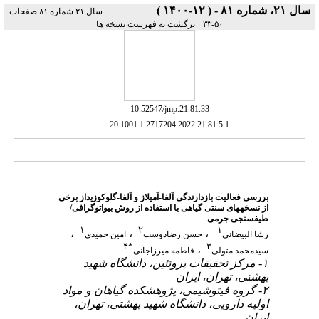
سال ۲۱، شماره ۸۱ - ( ۱۲-۱۴۰۰ )
سال ۲۱ شماره ۸۱ صفحات
|
برگشت به فهرست نسخه ها
۵۰-۳۳
‎ 10.52547/jmp.21.81.33
‎ 20.1001.1.2717204.2022.21.81.5.1
بررسی فعالیت بازدارندگی آلفا-آمیلاز و آلفا-گلوکوزیداز برخی
از نسخه‎های سنتی گیاهی با استفاده از روش بیواتوگرافی/
طیف‎سنجی جرمی
۱
۲
۱
،
،
،
رشا البیضانی
حسن رضادوست
امین حمیدی
۴
*
۳
،
سیدمحمد متولی
فاطمه میرزاجانی
۱- مرکز تحقیقات پروتئین، دانشگاه شهید
بهشتی، تهران، ایران
۲- گروه فیتوشیمی، پژوهشکده گیاهان و مواد
اولیه دارویی، دانشگاه شهید بهشتی، تهران،
ایران