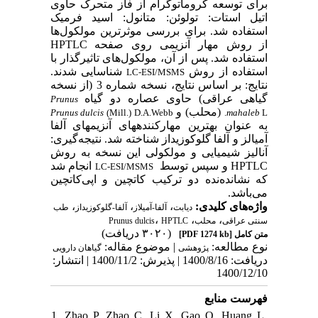
برای توسعه کروماتوگرام از فاز متحرک حاوی
اتیل استات: تولوئن: متانول: اسید فرمیک
استفاده شد. برای بررسی موثرترین مولکول‌ها
از روش مهار آنزیمی روی صفحه HPTLC
استفاده شد. پس از آن، مولکول‌های تاثیرگذار با
استفاده از روش
شناسایی شدند.
LC-ESI/MSMS
نتایج: بر اساس نتایج، نسخه شماره 3 (از نسخه
گیاهی عراقی) حاوی عصاره دو گیاه
Prunus
(محلب) و
Prunus dulcis
(Mill.) D.A.Webb
mahaleb
L.
به عنوان بهترین مهارکنندههای آنزیمهای آلفا
آمیالز و آلفا گلوکوزیداز شناخته شد. نتیجه‌گیری:
آنالیز شیمیایی و مولکولی این نسخه به روش
HPTLC و سپس توسط
انجام شد
LC-ESI/MSMS
که نشانده‌نده دو ترکیب کاتچین و اپی‌کاتچین
می‌باشد.
،
،
،
واژه‌های کلیدی:
دیابت
آلفا-آمیلاز
آلفا-گلوکوزیداز
طب
،
،
،
Prunus dulcis
HPTLC
محلب
سنتی عراقی
(۳۰۲۰ دریافت)
[PDF 1274 kb]
متن کامل
نوع مطالعه:
| موضوع مقاله:
پژوهشی
گياهان دارویی
دریافت: 1400/8/16 | پذیرش: 1400/11/2 | انتشار:
1400/12/10
فهرست منابع
1. Zhao P, Zhao C, Li X, Gao Q, Huang L,