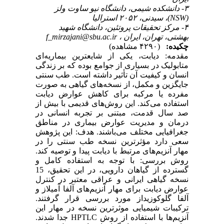
۳- دانشکده شیمی، دانشگاه نیو ساوت ولز
(NSW)، سیدنی، ۲۰۵۲ استرالیا
۴- مرکز تحقیقات پروتئین، دانشگاه شهید
f_mirzajani@sbu.ac.ir
بهشتی، تهران، ایران ،
چکیده:
(۴۲۹۰ مشاهده)
مقدمه: دیابت، یکی از شایعترین بیماریه‌ای
متابولیک در بسیاری از جوامع بوده که بر زندگی
انسان و کیفیت آن تأثیر داشته است. طب سنتی
جایگزین و مکمل، از نسخه‌های گیاهی به صورت
مفرده یا مرکبه برای کاهش عوارض دیابت
استفاده می‌کند. این روش‌های قدیمی با بیش از
صد سال قدمت، مبتنی بر تجربه انسانی در
درمان و مدیریت عوارض بیماری در مناطق
جغرافیایی مختلف می‌باشند. هدف: این پژوهش
سعی دارد مؤثرترین نسخه طب سنتی را در
مهار آنزیم‌های مرتبط با دیابت پیدا و توصیه کند.
روش بررسی: با توجه به استفاده کامل و
گسترده از گیاهان دارویی، در این تحقیق، 15
نسخه گیاهی ایرانی و عراقی معتبر در کنترل
عوارض دیابت برای مهار آنزیم‌های آلفا آمیلاز و
آلفا گلوکوزیداز مورد بررسی قرار گرفتند.
ترکیبات شیمیایی موثرترین نسخه در مهار این
آنزیم‌ها با استفاده از روش HPTLC جدا شدند.