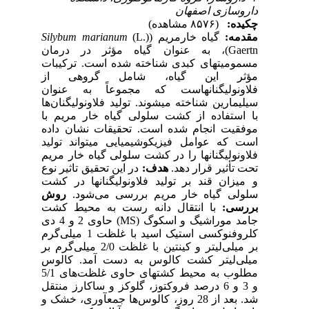
داروسازی اصفهان
چکیده:
(۸۵۷۶ مشاهده)
مقدمه:
گیاه خارمریم (
(L.)
Silybum marianum
Gaertn)، به عنوان گیاه مؤثر در درمان
مسمومیت‎های کبدی شناخته شده است. ترکیبات
مؤثر این گیاه، شامل گروهی از
فلاونولیگنان‎هاست که مجموعاً به عنوان
سیلی‎مارین شناخته می‎شوند. تولید فلاونولیگنان‌ها
با استفاده از کشت سلولی گیاه خار مریم با
موفقیت انجام شده است. تحقیقات نشان داده
است که عوامل فیزیکوشیمیایی می‎تواند تولید
فلاونولیگنان‎ها را در کشت سلولی گیاه خار مریم
تحت تأثیر قرار دهد.
هدف:
در این تحقیق تاثیر نوع
و میزان قند بر تولید فلاونولیگنان‎ها در کشت
سلولی گیاه خار مریم بررسی می‌شود.
روش
بررسی:
با انتقال دانه رست به محیط کشت
جامد موراشیگ و اسکوگ (MS) حاوی 2 و 4 دی
کلروفنوکسی استیک اسید با غلظت 1 میلی‌گرم
بر میلی‌لیتر و کینتین با غلظت 2/0 میلی‌گرم بر
میلی‌لیتر کشت کالوس به دست آمد. کالوس
مطلوب به محیط کشت‎های حاوی غلظت‌های 5/1
و 3 و 6 درصد فروکتوز، گلوکز و ساکارز منتقل
شد. بعد از 28 روز، کالوس‌ها جمع‎آوری، خشک و