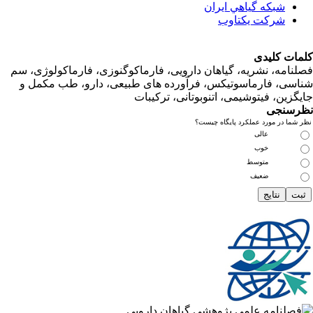
شبكه گياهي ايران
شرکت یکتاوب
ت کلیدی
امه، نشریه، گیاهان دارویی، فارماکوگنوزی، فارماکولوژی، سم
ی، فارماسوتیکس، فرآورده های طبیعی، دارو، طب مکمل و
زین، فیتوشیمی، اتنوبوتانی، ترکیبات
سنجی
ما در مورد عملکرد پایگاه چیست؟
عالی
خوب
متوسط
ضعیف