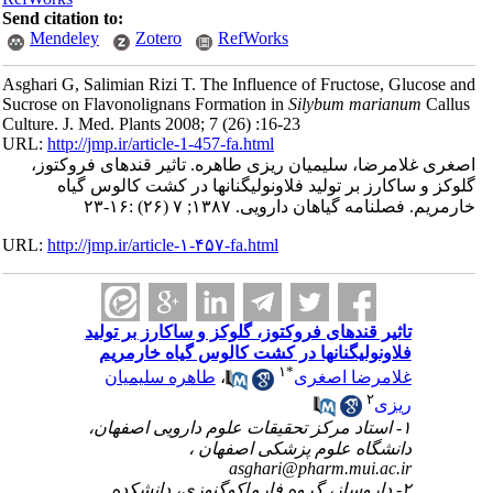
Send citation to:
Mendeley
Zotero
RefWorks
Asghari G, Salimian Rizi T. The Influence of Fructose, Glucose a
Sucrose on Flavonolignans Formation in
Silybum marianum
Callu
Culture. J. Med. Plants 2008; 7 (26) :16-23
URL:
http://jmp.ir/article-1-457-fa.html
غری غلامرضا، سلیمیان ریزی طاهره. تاثیر قندهای فروکتوز،
گلوکز و ساکارز بر تولید فلاونولیگنان‎ها در کشت کالوس گیاه
رمریم. فصلنامه گياهان دارویی. ۱۳۸۷; ۷ (۲۶) :۱۶-۲۳
URL:
http://jmp.ir/article-۱-۴۵۷-fa.html
تاثیر قندهای فروکتوز، گلوکز و ساکارز بر تولید
فلاونولیگنان‎ها در کشت کالوس گیاه خارمریم
۱
*
غلامرضا اصغری
،
طاهره سلیمیان
۲
ریزی
۱- استاد مرکز تحقیقات علوم دارویی اصفهان،
دانشگاه علوم پزشکی اصفهان ،
asghari@pharm.mui.ac.ir
۲- داروساز، گروه فارماکوگنوزی، دانشکده