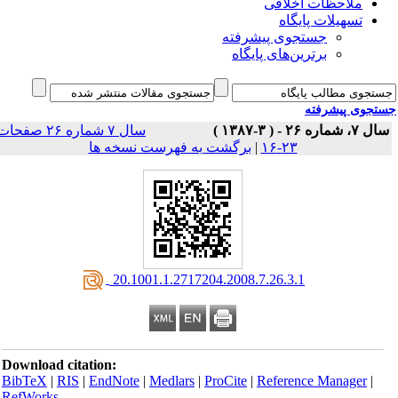
ملاحظات اخلاقی
تسهیلات پایگاه
جستجوی پیشرفته
برترین‌های پایگاه
جوی پیشرفته
 ۲۶ - ( ۳-۱۳۸۷ )
سال ۷ شماره ۲۶ صفحات
۲۳-۱۶
|
برگشت به فهرست نسخه ها
‎ 20.1001.1.2717204.2008.7.26.3.1
Download citation:
BibTeX
|
RIS
|
EndNote
|
Medlars
|
ProCite
|
Reference Manager
|
RefWorks