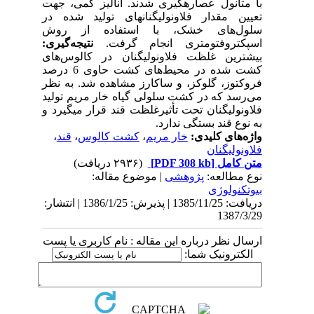
با متانول عصاره‎گیری شدند. آنالیز کمی، جهت
تعیین مقدار فلاونولیگنان‎های تولید شده در
سلول‌های خشک، با استفاده از روش
اسپکتروفتومتری انجام گرفت.
نتیجه‌گیری:
بیشترین غلظت فلاونولیگنان در کالوس‌های
کشت شده در محیط‌های کشت حاوی 6 درصد
فروکتوز، گلوکز، و ساکارز مشاهده شد. به نظر
می‌رسد که در کشت سلولی گیاه خار مریم تولید
فلاونولیگنان تحت تأثیرغلظت قند قرار می‎گیرد و
به نوع قند بستگی ندارد.
واژه‌های کلیدی:
خار مریم
،
کشت کالوس
،
قند
،
فلاونولیگنان
متن کامل
[PDF 308 kb]
(۲۹۳۶ دریافت)
نوع مطالعه:
پژوهشی
| موضوع مقاله:
بيوتكنولوژی
دریافت: 1385/11/25 | پذیرش: 1386/1/25 | انتشار:
1387/3/29
ارسال نظر درباره این مقاله : نام کاربری یا پست
الکترونیک شما: