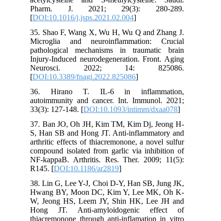
Pharm. J. 2021; 29(3): 280-289.
[
DOI:10.1016/j.jsps.2021.02.004
]
35. Shao F, Wang X, Wu H, Wu Q and Zhang J.
Microglia and neuroinflammation: Crucial
pathological mechanisms in traumatic brain
Injury-Induced neurodegeneration. Front. Aging
Neurosci. 2022; 14: 825086.
[
DOI:10.3389/fnagi.2022.825086
]
36. Hirano T. IL-6 in inflammation,
autoimmunity and cancer. Int. Immunol. 2021;
33(3): 127-148. [
DOI:10.1093/intimm/dxaa078
]
37. Ban JO, Oh JH, Kim TM, Kim Dj, Jeong H-
S, Han SB and Hong JT. Anti-inflammatory and
arthritic effects of thiacremonone, a novel sulfur
compound isolated from garlic via inhibition of
NF-kappaB. Arthritis. Res. Ther. 2009; 11(5):
R145. [
DOI:10.1186/ar2819
]
38. Lin G, Lee Y-J, Choi D-Y, Han SB, Jung JK,
Hwang BY, Moon DC, Kim Y, Lee MK, Oh K-
W, Jeong HS, Leem JY, Shin HK, Lee JH and
Hong JT. Anti-amyloidogenic effect of
thiacremonone through anti-inflamation in vitro