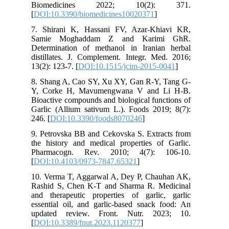
Biomedicines 2022; 10(2): 371.
[
DOI:10.3390/biomedicines10020371
]
7. Shirani K, Hassani FV, Azar-Khiavi KR,
Samie Moghaddam Z and Karimi GhR.
Determination of methanol in Iranian herbal
distillates. J. Complement. Integr. Med. 2016;
13(2): 123-7. [
DOI:10.1515/jcim-2015-0041
]
8. Shang A, Cao SY, Xu XY, Gan R-Y, Tang G-
Y, Corke H, Mavumengwana V and Li H-B.
Bioactive compounds and biological functions of
Garlic (Allium sativum L.). Foods 2019; 8(7):
246. [
DOI:10.3390/foods8070246
]
9. Petrovska BB and Cekovska S. Extracts from
the history and medical properties of Garlic.
Pharmacogn. Rev. 2010; 4(7): 106-10.
[
DOI:10.4103/0973-7847.65321
]
10. Verma T, Aggarwal A, Dey P, Chauhan AK,
Rashid S, Chen K-T and Sharma R. Medicinal
and therapeutic properties of garlic, garlic
essential oil, and garlic-based snack food: An
updated review. Front. Nutr. 2023; 10.
[
DOI:10.3389/fnut.2023.1120377
]