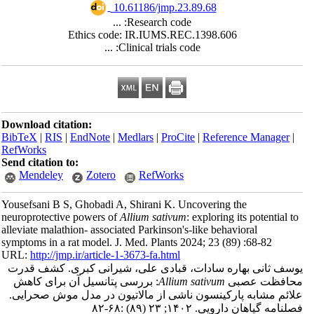
‎ 10.61186/jmp.23.89.68
Research code: ...
Ethics code: IR.IUMS.REC.1398.606
Clinical trials code: ...
Download citation:
BibTeX
|
RIS
|
EndNote
|
Medlars
|
ProCite
|
Reference Manager
|
RefWorks
Send citation to:
Mendeley
Zotero
RefWorks
Yousefsani B S, Ghobadi A, Shirani K. Uncovering the
neuroprotective powers of
Allium sativum
: exploring its potential t
alleviate malathion- associated Parkinson's-like behavioral
symptoms in a rat model. J. Med. Plants 2024; 23 (89) :68-82
URL:
http://jmp.ir/article-1-3673-fa.html
یوسف ثانی بهاره‎ سادات، قبادی علی، شیرانی کبری. کشف قدرت
: بررسی پتانسیل آن برای کاهش
Allium sativum
حافظت عصبی
لائم مشابه پارکینسون ناشی از مالاتیون در مدل موش صحرایی
نامه گياهان دارویی. ۱۴۰۲; ۲۳ (۸۹) :۶۸-۸۲