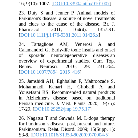
16; 9(10): 1007. [
DOI:10.3390/antiox9101007
]
23. Duty S and Jenner P. Animal models of
Parkinson's disease: a source of novel treatments
and clues to the cause of the disease. Br. J.
Pharmacol. 2011; 164(4): 1357-91.
[
DOI:10.1111/j.1476-5381.2011.01426.x
]
24. Tartaglione AM, Venerosi A and
Calamandrei G. Early-life toxic insults and onset
of sporadic neurodegenerative diseases-an
overview of experimental studies. Curr. Top.
Behav. Neurosci. 2016; 29: 231-264.
[
DOI:10.1007/7854_2015_416
]
25. Jamshidi AH, Eghbalian F, Mahroozade S,
Mohammadi Kenari H, Ghobadi A and
Yousefsani BS. Recommended natural products
in Alzheimer's disease based on traditional
Persian medicine. J. Med. Plants 2020; 19(75):
17-29. [
DOI:10.29252/jmp.19.75.17
]
26. Nagatsu T and Sawada M. L-dopa therapy
for Parkinson 's disease: past, present, and future.
Parkinsonism. Relat. Disord. 2009; 15(Supp. 1):
S3-8. [
DOI:10.1016/S1353-8020(09)70004-5
]