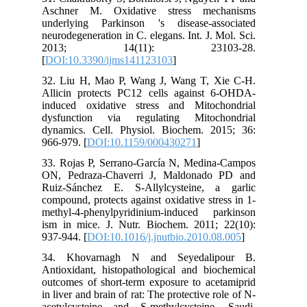
Aschner M. Oxidative stress mechanisms
underlying Parkinson 's disease-associated
neurodegeneration in C. elegans. Int. J. Mol. Sci.
2013; 14(11): 23103-28.
[
DOI:10.3390/ijms141123103
]
32. Liu H, Mao P, Wang J, Wang T, Xie C-H.
Allicin protects PC12 cells against 6-OHDA-
induced oxidative stress and Mitochondrial
dysfunction via regulating Mitochondrial
dynamics. Cell. Physiol. Biochem. 2015; 36:
966-979. [
DOI:10.1159/000430271
]
33. Rojas P, Serrano-García N, Medina-Campos
ON, Pedraza-Chaverri J, Maldonado PD and
Ruiz-Sánchez E. S-Allylcysteine, a garlic
compound, protects against oxidative stress in 1-
methyl-4-phenylpyridinium-induced parkinson
ism in mice. J. Nutr. Biochem. 2011; 22(10):
937-944. [
DOI:10.1016/j.jnutbio.2010.08.005
]
34. Khovarnagh N and Seyedalipour B.
Antioxidant, histopathological and biochemical
outcomes of short-term exposure to acetamiprid
in liver and brain of rat: The protective role of N-
acetylcysteine and S-methylcysteine. Saudi.