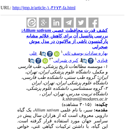
URL:
http://jmp.ir/article-۱-۳۶۷۳-fa.html
:
Allium sativum
کشف قدرت محافظت عصبی
بررسی پتانسیل آن برای کاهش علائم مشابه
پارکینسون ناشی از مالاتیون در مدل موش
صحرایی
۱
علی
،
بهاره‎ سادات یوسف ثانی
۲
*
۱
کبری شیرانی
،
قبادی
۱- موسسه مطالعات تاریخ پزشکی، طب فارسی
و مکمل، دانشگاه علوم پزشکی ایران، تهران،
ایران؛ گروه طب سنتی، دانشکده طب فارسی،
دانشگاه علوم پزشکی ایران، تهران، ایران
۲- گروه سم‎شناسی، دانشکده علوم پزشکی،
دانشگاه تربیت مدرس، تهران، ایران ،
k.shirani@modares.ac.ir
چکیده:
(۳۰۱۵ مشاهده)
مقدمه:
سیر، با نام علمی
، یک گیاه
Allium sativum
دارویی معروف است که از هزاران سال پیش در
سراسر جهان مورد استفاده قرار گرفته است.
این گیاه، با داشتن ترکیبات گیاهی غنی، خواص