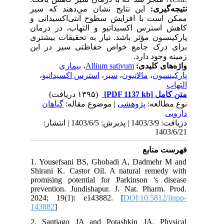
نتیجه‌گیری:
این نتایج نشان می‌دهند که سیر
ممکن است با افزایش سطوح آنتی‌اکسیدانی و
کاهش استرس اکسیداتیو و التهاب، در درمان
پارکینسون مؤثر باشد. نیاز به تحقیقات بیشتری
برای درک جامع خواص حفاظتی سیر در این
زمینه وجود دارد.
بیماری
،
Allium sativum
واژه‌های کلیدی:
،
استرس اکسیداتیو
،
سیر
،
مالاتیون
،
پارکینسون
التهاب
(۱۳۹۵ دریافت)
[PDF 1137 kb]
متن کامل
نوع مطالعه:
پژوهشی
| موضوع مقاله:
گياهان
دارویی
دریافت: 1403/3/9 | پذیرش: 1403/6/5 | انتشار:
1403/6/21
فهرست منابع
1. Yousefsani BS, Ghobadi A, Dadmehr M and
Shirani K. Castor Oil. A natural remedy with
promising potential for Parkinson 's disease
prevention. Jundishapur. J. Nat. Pharm. Prod.
2024; 19(1): e143882. [
DOI:10.5812/jjnpp-
143882
]
2. Santiago JA and Potashkin JA. Physical