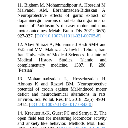
11. Bigham M, Mohammadipour A, Hosseini M,
Malvandi AM, Ebrahimzadeh-Bideskan A.
Neuroprotective effects of garlic extract on
dopaminergic neurons of substantia nigra in a rat
model of Parkinson 's disease: motor and non-
motor outcomes. Metab. Brain. Dis. 2021; 36(5):
927-937. [
DOI:10.1007/s11011-021-00705-8
]
12. Alavi Shirazi A, Mohammad Hadi SMH and
Esfahani MM. Makhz al-Adawieh. Tehran, Iran:
Iran University of Medical Sciences. Institute of
Medical History Studies. Islamic and
complementary medicine. 1387, P. 288.
[Persian].
13. Mohammadzadeh L, Hosseinzadeh H,
Abnous K and Razavi BM. Neuroprotective
potential of crocin against Mal-induced motor
deficit and neurochemical alterations in rats.
Environ. Sci. Pollut. Res. Int. 2018; 25(5): 4904-
4914. [
DOI:10.1007/s11356-017-0842-0
]
14. Kraeuter A-K, Guest PC and Sarnyai Z. The
open field test for measuring locomotor activity
and anxiety-like behavior. Methods Mol. Biol.