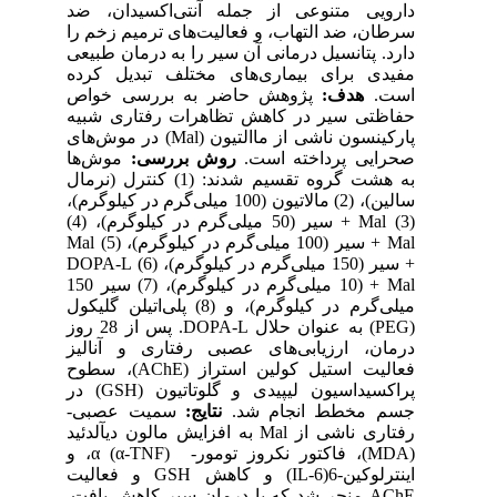
دارویی متنوعی از جمله آنتی‌اکسیدان، ضد
سرطان، ضد التهاب، و فعالیت‌های ترمیم زخم را
دارد. پتانسیل درمانی آن سیر را به درمان طبیعی
مفیدی برای بیماری‌های مختلف تبدیل کرده
است.
هدف:
پژوهش حاضر به بررسی خواص
حفاظتی سیر در کاهش تظاهرات رفتاری شبیه
پارکینسون ناشی از ماالتیون (Mal) در موش‌های
صحرایی پرداخته است.
روش بررسی:
موش‌ها
به هشت گروه تقسیم شدند: (1) کنترل (نرمال
سالین)، (2) مالاتیون (100 میلی‌گرم در کیلوگرم)،
(3) Mal + سیر (50 میلی‌گرم در کیلوگرم)، (4)
Mal + سیر (100 میلی‌گرم در کیلوگرم)، (5) Mal
+ سیر (150 میلی‌گرم در کیلوگرم)، (6) DOPA-L
+ Mal (10 میلی‌گرم در کیلوگرم)، (7) سیر 150
میلی‌گرم در کیلوگرم)، و (8) پلی‌اتیلن گلیکول
(PEG) به عنوان حلال DOPA-L. پس از 28 روز
درمان، ارزیابی‌های عصبی رفتاری و آنالیز
فعالیت استیل کولین استراز (AChE)، سطوح
پراکسیداسیون لیپیدی و گلوتاتیون (GSH) در
جسم مخطط انجام شد.
نتایج:
سمیت عصبی-
رفتاری ناشی از Mal به افزایش مالون دیآلدئید
(MDA)، فاکتور نکروز تومور- (α-TNF) α، و
اینترلوکین-6(6-IL) و کاهش GSH و فعالیت
AChE منجر شد که با درمان سیر کاهش یافت.