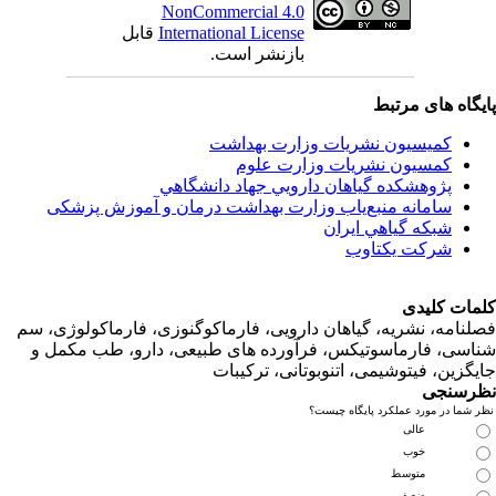
NonCommercial 4.0
قابل
International License
بازنشر است.
اه های مرتبط
کمیسیون نشریات وزارت بهداشت
کمسیون نشریات وزارت علوم
پژوهشكده گياهان دارويي جهاد دانشگاهي
سامانه منبع‌ياب وزارت بهداشت درمان و آموزش پزشکی
شبكه گياهي ايران
شرکت یکتاوب
ت کلیدی
امه، نشریه، گیاهان دارویی، فارماکوگنوزی، فارماکولوژی، سم
ی، فارماسوتیکس، فرآورده های طبیعی، دارو، طب مکمل و
زین، فیتوشیمی، اتنوبوتانی، ترکیبات
سنجی
ما در مورد عملکرد پایگاه چیست؟
عالی
خوب
متوسط
ضعیف