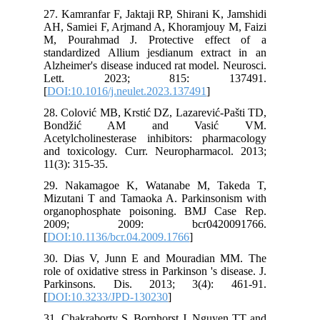
27. Kamranfar F, Jaktaji RP, Shirani K, Jamshidi
AH, Samiei F, Arjmand A, Khoramjouy M, Faizi
M, Pourahmad J. Protective effect of a
standardized Allium jesdianum extract in an
Alzheimer's disease induced rat model. Neurosci.
Lett. 2023; 815: 137491.
[
DOI:10.1016/j.neulet.2023.137491
]
28. Colović MB, Krstić DZ, Lazarević-Pašti TD,
Bondžić AM and Vasić VM.
Acetylcholinesterase inhibitors: pharmacology
and toxicology. Curr. Neuropharmacol. 2013;
11(3): 315-35.
29. Nakamagoe K, Watanabe M, Takeda T,
Mizutani T and Tamaoka A. Parkinsonism with
organophosphate poisoning. BMJ Case Rep.
2009; 2009: bcr0420091766.
[
DOI:10.1136/bcr.04.2009.1766
]
30. Dias V, Junn E and Mouradian MM. The
role of oxidative stress in Parkinson 's disease. J.
Parkinsons. Dis. 2013; 3(4): 461-91.
[
DOI:10.3233/JPD-130230
]
31. Chakraborty S, Bornhorst J, Nguyen TT and