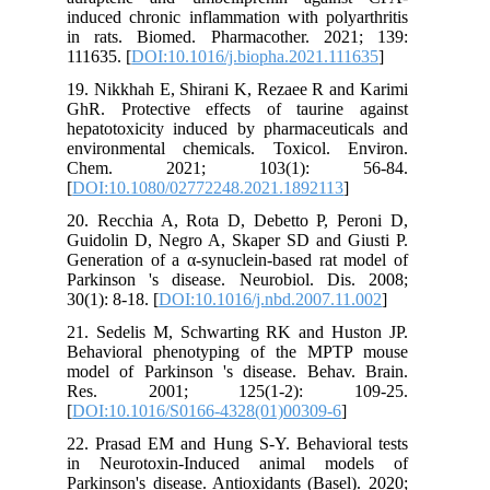
induced chronic inflammation with polyarthritis
in rats. Biomed. Pharmacother. 2021; 139:
111635. [
DOI:10.1016/j.biopha.2021.111635
]
19. Nikkhah E, Shirani K, Rezaee R and Karimi
GhR. Protective effects of taurine against
hepatotoxicity induced by pharmaceuticals and
environmental chemicals. Toxicol. Environ.
Chem. 2021; 103(1): 56-84.
[
DOI:10.1080/02772248.2021.1892113
]
20. Recchia A, Rota D, Debetto P, Peroni D,
Guidolin D, Negro A, Skaper SD and Giusti P.
Generation of a α-synuclein-based rat model of
Parkinson 's disease. Neurobiol. Dis. 2008;
30(1): 8-18. [
DOI:10.1016/j.nbd.2007.11.002
]
21. Sedelis M, Schwarting RK and Huston JP.
Behavioral phenotyping of the MPTP mouse
model of Parkinson 's disease. Behav. Brain.
Res. 2001; 125(1-2): 109-25.
[
DOI:10.1016/S0166-4328(01)00309-6
]
22. Prasad EM and Hung S-Y. Behavioral tests
in Neurotoxin-Induced animal models of
Parkinson's disease. Antioxidants (Basel). 2020;