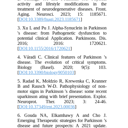
activity and lifestyle modifications in the
treatment of neurodegenerative diseases. Front.
Aging. Neurosci. 2023; 15: 1185671.
[
DOI:10.3389/fnagi.2023.1185671
]
3. Xu L and Pu J. Alpha-Synuclein in Parkinson
's disease: from Pathogenetic dysfunction to
potential clinical Application. Parkinsons. Dis.
2016; 2016: 1720621.
[
DOI:10.1155/2016/1720621
]
4. Váradi C. Clinical features of Parkinson 's
disease. The evolution of critical symptoms.
Biology (Basel). 2020; 9(5): 103.
[
DOI:10.3390/biology9050103
]
5. Radad K, Moldzio R, Krewenka C, Kranner
B and Rausch W-D. Pathophysiology of non-
motor signs in Parkinson 's disease: some recent
uparkinson ating with brief presentation. Explor.
Neuroprot. Ther. 2023; 3: 24-46.
[
DOI:10.37349/ent.2023.00036
]
6. Gouda NA, Elkamhawy A and Cho J.
Emerging Therapeutic strategies for Parkinson 's
disease and future prospects: A 2021 update.