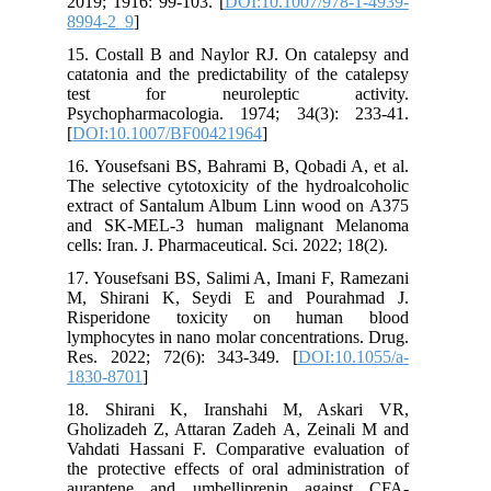
2019; 1916: 99-103. [
DOI:10.1007/978-1-4939-
8994-2_9
]
15. Costall B and Naylor RJ. On catalepsy and
catatonia and the predictability of the catalepsy
test for neuroleptic activity.
Psychopharmacologia. 1974; 34(3): 233-41.
[
DOI:10.1007/BF00421964
]
16. Yousefsani BS, Bahrami B, Qobadi A, et al.
The selective cytotoxicity of the hydroalcoholic
extract of Santalum Album Linn wood on A375
and SK-MEL-3 human malignant Melanoma
cells: Iran. J. Pharmaceutical. Sci. 2022; 18(2).
17. Yousefsani BS, Salimi A, Imani F, Ramezani
M, Shirani K, Seydi E and Pourahmad J.
Risperidone toxicity on human blood
lymphocytes in nano molar concentrations. Drug.
Res. 2022; 72(6): 343-349. [
DOI:10.1055/a-
1830-8701
]
18. Shirani K, Iranshahi M, Askari VR,
Gholizadeh Z, Attaran Zadeh A, Zeinali M and
Vahdati Hassani F. Comparative evaluation of
the protective effects of oral administration of
auraptene and umbelliprenin against CFA-