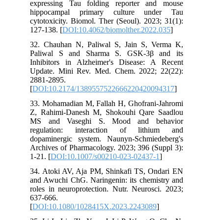
expressing Tau folding reporter and mouse
hippocampal primary culture under Tau
cytotoxicity. Biomol. Ther (Seoul). 2023; 31(1):
127-138. [
DOI:10.4062/biomolther.2022.035
]
32. Chauhan N, Paliwal S, Jain S, Verma K,
Paliwal S and Sharma S. GSK-3β and its
Inhibitors in Alzheimer's Disease: A Recent
Update. Mini Rev. Med. Chem. 2022; 22(22):
2881-2895.
[
DOI:10.2174/1389557522666220420094317
]
33. Mohamadian M, Fallah H, Ghofrani-Jahromi
Z, Rahimi-Danesh M, Shokouhi Qare Saadlou
MS and Vaseghi S. Mood and behavior
regulation: interaction of lithium and
dopaminergic system. Naunyn-Schmiedeberg's
Archives of Pharmacology. 2023; 396 (Suppl 3):
1-21. [
DOI:10.1007/s00210-023-02437-1
]
34. Atoki AV, Aja PM, Shinkafi TS, Ondari EN
and Awuchi ChG. Naringenin: its chemistry and
roles in neuroprotection. Nutr. Neurosci. 2023;
637-666.
[
DOI:10.1080/1028415X.2023.2243089
]