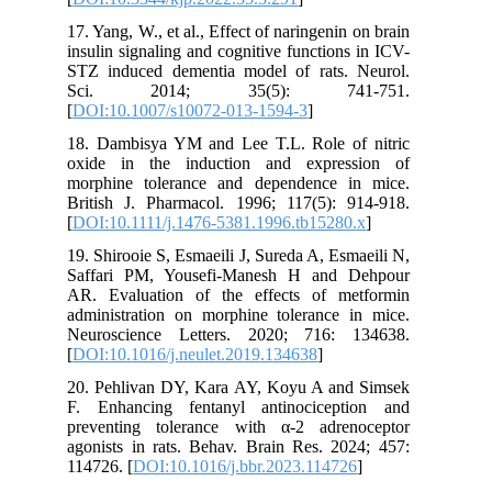
17. Yang, W., et al., Effect of naringenin on brain
insulin signaling and cognitive functions in ICV-
STZ induced dementia model of rats. Neurol.
Sci. 2014; 35(5): 741-751.
[
DOI:10.1007/s10072-013-1594-3
]
18. Dambisya YM and Lee T.L. Role of nitric
oxide in the induction and expression of
morphine tolerance and dependence in mice.
British J. Pharmacol. 1996; 117(5): 914-918.
[
DOI:10.1111/j.1476-5381.1996.tb15280.x
]
19. Shirooie S, Esmaeili J, Sureda A, Esmaeili N,
Saffari PM, Yousefi-Manesh H and Dehpour
AR. Evaluation of the effects of metformin
administration on morphine tolerance in mice.
Neuroscience Letters. 2020; 716: 134638.
[
DOI:10.1016/j.neulet.2019.134638
]
20. Pehlivan DY, Kara AY, Koyu A and Simsek
F. Enhancing fentanyl antinociception and
preventing tolerance with α-2 adrenoceptor
agonists in rats. Behav. Brain Res. 2024; 457:
114726. [
DOI:10.1016/j.bbr.2023.114726
]