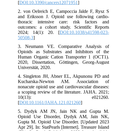
[
DOI:10.3390/cancers12071951
]
2. von Oelreich E, Campoccia Jalde F, Rysz S
and Eriksson J. Opioid use following cardio-
thoracic intensive care: risk factors and
outcomes: a cohort study. Scientific Reports
2024; 14(1): 20. [
DOI:10.1038/s41598-023-
50508-3
]
3. Neumann VE. Comparative Analysis of
Opioids as Substrates and Inhibitors of the
Human Organic Cation Transporter 1 (OCT1).
2020, Dissertation, Göttingen, Georg-August
Universität, 2020.
4. Singleton JH, Abner EL, Akpunonu PD and
Kucharska‐Newton AM. Association of
nonacute opioid use and cardiovascular diseases:
a scoping review of the literature. JAHA. 2021;
10(13): e021260.
[
DOI:10.1161/JAHA.121.021260
]
5. Dydyk AM JN, Jain NK and Gupta M.
Opioid Use Disorder, Dydyk AM, Jain NK,
Gupta M. Opioid Use Disorder. [Updated 2023
Apr 29]. In: StatPearls [Internet]. Treasure Island