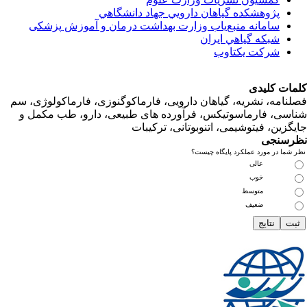
پژوهشكده گياهان دارويي جهاد دانشگاهي
سامانه منبع‌ياب وزارت بهداشت درمان و آموزش پزشکی
شبكه گياهي ايران
شرکت یکتاوب
ت کلیدی
امه، نشریه، گیاهان دارویی، فارماکوگنوزی، فارماکولوژی، سم
ی، فارماسوتیکس، فرآورده های طبیعی، دارو، طب مکمل و
زین، فیتوشیمی، اتنوبوتانی، ترکیبات
سنجی
ما در مورد عملکرد پایگاه چیست؟
عالی
خوب
متوسط
ضعیف