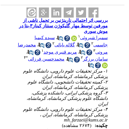
بررسی اثر احتمالی نارینژنین بر تحمل ناشی از
مورفین توسط مهار گلیکوژن سنتاز کیناز۳-بتا در
موش سوری
۱
سیده کیمیا
،
سمیرا شیروئی
۲
۲
محمدرضا
،
گلاله بابائی
،
جاسمی
۱
۳
،
مریم قنبری موحد
،
مروتی
۴
*
۲
محمدحسین فرزائی
،
سامان برزگر
۱- مرکز تحقیقات علوم دارویی، دانشگاه علوم
پزشکی کرمانشاه، کرمانشاه، ایران
۲- کمیته تحقیقات دانشجویی، دانشگاه علوم
پزشکی کرمانشاه، کرمانشاه، ایران
۳- گروه پزشکی ایرانی، دانشکده پزشکی،
دانشگاه علوم پزشکی کرمانشاه، کرمانشاه،
ایران
۴- مرکز تحقیقات علوم دارویی، دانشگاه علوم
پزشکی کرمانشاه، کرمانشاه، ایران ،
mh_farzaei@kums.ac.ir
چکیده:
(۲۶۷۴ مشاهده)