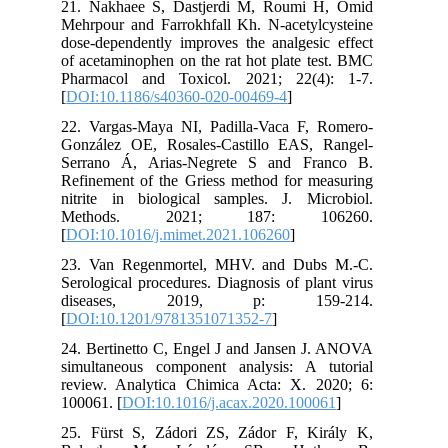
21. Nakhaee S, Dastjerdi M, Roumi H, Omid
Mehrpour and Farrokhfall Kh. N-acetylcysteine
dose-dependently improves the analgesic effect
of acetaminophen on the rat hot plate test. BMC
Pharmacol and Toxicol. 2021; 22(4): 1-7.
[
DOI:10.1186/s40360-020-00469-4
]
22. Vargas-Maya NI, Padilla-Vaca F, Romero-
González OE, Rosales-Castillo EAS, Rangel-
Serrano Á, Arias-Negrete S and Franco B.
Refinement of the Griess method for measuring
nitrite in biological samples. J. Microbiol.
Methods. 2021; 187: 106260.
[
DOI:10.1016/j.mimet.2021.106260
]
23. Van Regenmortel, MHV. and Dubs M.-C.
Serological procedures. Diagnosis of plant virus
diseases, 2019, p: 159-214.
[
DOI:10.1201/9781351071352-7
]
24. Bertinetto C, Engel J and Jansen J. ANOVA
simultaneous component analysis: A tutorial
review. Analytica Chimica Acta: X. 2020; 6:
100061. [
DOI:10.1016/j.acax.2020.100061
]
25. Fürst S, Zádori ZS, Zádor F, Király K,