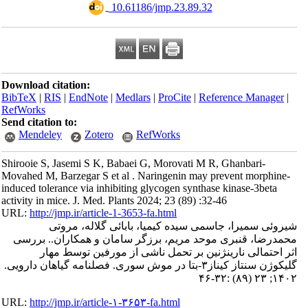
‎ 10.61186/jmp.23.89.32
Download citation:
BibTeX
|
RIS
|
EndNote
|
Medlars
|
ProCite
|
Reference Manager
|
RefWorks
Send citation to:
Mendeley
Zotero
RefWorks
Shirooie S, Jasemi S K, Babaei G, Morovati M R, Ghanbari-
Movahed M, Barzegar S et al . Naringenin may prevent morphine-
induced tolerance via inhibiting glycogen synthase kinase-3beta
activity in mice. J. Med. Plants 2024; 23 (89) :32-46
URL:
http://jmp.ir/article-1-3653-fa.html
روئی سمیرا، جاسمی سیده کیمیا، بابائی گلاله، مروتی
مدرضا، قنبری موحد مریم، برزگر سامان و همکاران.. بررسی
ر احتمالی نارینژنین بر تحمل ناشی از مورفین توسط مهار
گلیکوژن سنتاز کیناز۳-بتا در موش سوری. فصلنامه گياهان دارویی.
۱۴۰۲; ۲۳ (۸۹) :
URL:
http://jmp.ir/article-۱-۳۶۵۳-fa.html