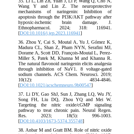
35. Li L, Lin Zh, Yuan J, Li P, Wang Q, Cho N,
Wang Y and Lin Z. The neuroprotective
mechanisms of naringenin: Inhibition of
apoptosis through the PI3K/AKT pathway after
hypoxic-ischemic brain damage. J.
Ethnopharmacol. 2024; 318: 116941.
[
DOI:10.1016/j.jep.2023.116941
]
36. Zhou Y, Cai S, Moutal A, Yu J, Gómez K,
Madura CL, Shan Z, Pham NYN, Serafini MJ,
Dorame A, Scott DD, François-Moutal L, Perez-
Miller S, Patek M, Khanna M and Khanna R.
The natural flavonoid naringenin elicits analgesia
through inhibition of NaV1. 8 voltage-gated
sodium channels. ACS Chem. Neurosci. 2019;
10(12): 4834-4846.
[
DOI:10.1021/acschemneuro.9b00547
]
37. Li DY, Gao ShJ, Sun J, Zhang LQ, Wu JY,
Song FH, Liu DQ, Zhou YQ and Mei W.
Targeting the nitric oxide/cGMP signaling
pathway to treat chronic pain. Neural Regen.
Res. 2023; 18(5): 996-1003.
[
DOI:10.4103/1673-5374.355748
]
38. Anbar M and Gratt BM. Role of nitric oxide