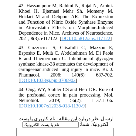
42. Hassanipour M, Rahimi N, Rajai N, Amini-
Khoei H, Ejtemaei Mehr Sh, Momeny M,
Heidari M and Dehpour AR. The Expression
and Function of Nitric Oxide Synthase Enzyme
in Atorvastatin Effects on Morphine-Induced
Dependence in Mice. Archives of Neuroscience,
2021; 8(3): e117122. [
DOI:10.5812/ans.117122
]
43. Cuzzocrea S, Crisafulli C, Mazzon E,
Esposito E, Muià C, Abdelrahman M, Di Paola
R and Thiemermann C. Inhibition of glycogen
synthase kinase-3β attenuates the development of
carrageenan‐induced lung injury in mice. Br. J.
Pharmacol. 2006; 149(6): 687-702.
[
DOI:10.1038/sj.bjp.0706902
]
44. Ong, WY, Stohler CS and Herr DR. Role of
the prefrontal cortex in pain processing. Mol.
Neurobiol. 2019; 56(2): 1137-1166.
[
DOI:10.1007/s12035-018-1130-9
]
ارسال نظر درباره این مقاله : نام کاربری یا پست
الکترونیک شما: