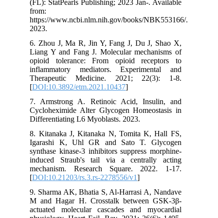
(FL): StatPearls Publishing; 2023 Jan-. Available
from:
https://www.ncbi.nlm.nih.gov/books/NBK553166/.
2023.
6. Zhou J, Ma R, Jin Y, Fang J, Du J, Shao X,
Liang Y and Fang J. Molecular mechanisms of
opioid tolerance: From opioid receptors to
inflammatory mediators. Experimental and
Therapeutic Medicine. 2021; 22(3): 1-8.
[
DOI:10.3892/etm.2021.10437
]
7. Armstrong A. Retinoic Acid, Insulin, and
Cycloheximide Alter Glycogen Homeostasis in
Differentiating L6 Myoblasts. 2023.
8. Kitanaka J, Kitanaka N, Tomita K, Hall FS,
Igarashi K, Uhl GR and Sato T. Glycogen
synthase kinase-3 inhibitors suppress morphine-
induced Straub's tail via a centrally acting
mechanism. Research Square. 2022. 1-17.
[
DOI:10.21203/rs.3.rs-2278556/v1
]
9. Sharma AK, Bhatia S, Al-Harrasi A, Nandave
M and Hagar H. Crosstalk between GSK-3β-
actuated molecular cascades and myocardial