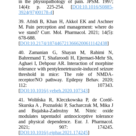
in the physiopathology of pain. JPSM. 1997;
14(4): p. 225-254. [
DOI:10.1016/S0885-
3924(97)00178-4
]
39. Afridi B, Khan H, Akkol EK and Aschner
M. Pain perception and management: where do
we stand? Curr. Mol. Pharmacol. 2021; 14(5):
678-688.
[
DOI:10.2174/1874467213666200611142438
]
40. Zamanian G, Shayan M, Rahimi N,
Bahremand T, Shafaroodi H, Ejtemaei-Mehr Sh,
Aghaei I, Dehpour AR. Interaction of morphine
tolerance with pentylenetetrazole-induced seizure
threshold in mice: The role of NMDA-
receptor/NO pathway. Epilepsy Behav. 2020;
112: 107343.
[
DOI:10.1016/j.yebeh.2020.107343
]
41. Wolińska R, Kleczkowska P, de Cordé-
Skurska A , Poznański P, Sacharczuk M, Mika J
and Bujalska-Zadrożny M. Nitric oxide
modulates tapentadol antinociceptive tolerance
and physical dependence. Eur. J. Pharmacol.
2021; 907: 174245.
[
DOI:10.1016/j.ejphar.2021.174245
]