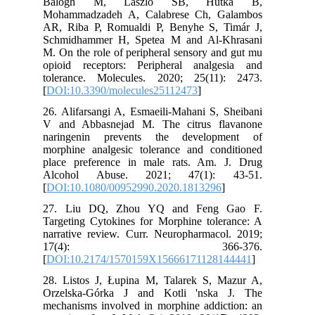
Balogh M, László SB, Hutka B,
Mohammadzadeh A, Calabrese Ch, Galambos
AR, Riba P, Romualdi P, Benyhe S, Timár J,
Schmidhammer H, Spetea M and Al-Khrasani
M. On the role of peripheral sensory and gut mu
opioid receptors: Peripheral analgesia and
tolerance. Molecules. 2020; 25(11): 2473.
[
DOI:10.3390/molecules25112473
]
26. Alifarsangi A, Esmaeili-Mahani S, Sheibani
V and Abbasnejad M. The citrus flavanone
naringenin prevents the development of
morphine analgesic tolerance and conditioned
place preference in male rats. Am. J. Drug
Alcohol Abuse. 2021; 47(1): 43-51.
[
DOI:10.1080/00952990.2020.1813296
]
27. Liu DQ, Zhou YQ and Feng Gao F.
Targeting Cytokines for Morphine tolerance: A
narrative review. Curr. Neuropharmacol. 2019;
17(4): 366-376.
[
DOI:10.2174/1570159X15666171128144441
]
28. Listos J, Łupina M, Talarek S, Mazur A,
Orzelska-Górka J and Kotli 'nska J. The
mechanisms involved in morphine addiction: an