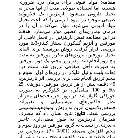
مقدمه:
مواد افیونی برای درمان درد ضروری
هستند، اما استفاده طولانی مدت از آنها منجر به
تحمل دارویی می‌شود. نارینژنین، یک فلاونوئید
طبیعی موجود در میوه، آنزیمی را که باعث تحمل
مواد افیونی می‌شود، مهار می‌کند و آن را در
درمان بیماری‌های عصبی موثر می‌سازد.
هدف:
در این مطالعه نقش نارینژنین در تحمل ناشی از
مورفین و آنزیم گلیکوژن سنتاز کیناز-3بتا مورد
بررسی قرار گرفت.
روش بررسی:
برای القای
تحمل مورفین، تزریق‌های مکرر مورفین به مدت
پنج روز انجام شد و در روز پنجم، یک دوز مورفین
به صورت داخل صفاقی تزریق شد. تست درد
(هات پلیت و تیل فلیک) در روزهای اول، سوم و
پنجم تزریق انجام شد. برای بررسی اثر نارینژنین،
45 دقیقه پیش از هر تزریق مورفین، دوزهای 25
،50 و 100 میلی‌گرم بر کیلوگرم به صورت
خوراکی گاواژ شد. در روز آخر بافت‌های مغز از
نظر فاکتورهای بیوشیمیایی و تغییرات
فسفوریلاسیون آنزیم به روش ایمونوهیستوشیمی
بررسی شدند.
نتایج:
نتایج نشان داد که مصرف
همزمان نارینژنین به طور معنی‌داری تاخیر
بی‌دردی را نسبت به گروه مورفین در روز سوم و
پنجم افزایش می‌دهد (0/001 >P). نارینژنین در
تمام غلظت‌ها باعث کاهش سطح نیتریت ناشی از