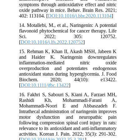
symptoms through antioxidative effect and nitric
oxide pathway in mice. Behav. Brain Res. 2021;
402: 113104. [
DOI:10.1016/j.bbr.2020.113104
]
14. Motallebi, M., et al., Naringenin: A potential
flavonoid phytochemical for cancer therapy. Life
Sci. 2022; 305: 120752.
[
DOI:10.1016/j.lfs.2022.120752
]
15. Rehman K, Khan II, Akash MSH, Jabeen K
and Haider K. Naringenin downregulates
inflammation‐mediated nitric oxide
overproduction and potentiates endogenous
antioxidant status during hyperglycemia. J. Food
Biochem. 2020; 44(10): e13422.
[
DOI:10.1111/jfbc.13422
]
16. Fakhri S, Sabouri S, Kiani A, Farzaei MH,
Rashidi Kh, Mohammadi-Farani A,
Mohammadi-Noori E and Abbaszadeh F.
Intrathecal administration of naringenin improves
motor dysfunction and neuropathic pain
following compression spinal cord injury in rats:
relevance to its antioxidant and anti-inflammatory
activities. Korean J. Pain. 2022; 35(3): 291-302.
[
DOI:10.3344/kjp.2022.35.3.291
]