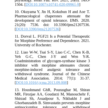
physiology. Heart Fail. Rev. 2021; 26(6): 1495-
1504. [
DOI:10.1007/s10741-020-09961-9
]
10. Okuyama Y, Jin H, Kokubun H and Aoe T.
Pharmacological chaperones attenuate the
development of opioid tolerance. IJMS. 2020.
21(20): 7536. doi: 10.3390/ijms21207536.
[
DOI:10.3390/ijms21207536
]
11. Dorval L. FGF21 Is a Potential Therapeutic
for Morphine Preference and Dependence. 2021.
University of Rochester.
12. Liao W-W, Tsai S-Y, Liao C-C, Chen K-B,
Yeh G-C, Chen J-Y and Wen Y-R.
Coadministration of glycogen-synthase kinase 3
inhibitor with morphine attenuates chronic
morphine-induced analgesic tolerance and
withdrawal syndrome. Journal of the Chinese
Medical Association. 2014; 77(1): 31-37.
[
DOI:10.1016/j.jcma.2013.09.008
]
13. Houshmand GhR, Pourasghar M, Shiran
MR, Firozjae AA, Goudarzi M, Manouchehr F,
Shirzad Sh, Assadpour S, Nikbakht J and
Ghorbanzadeh B. Simvastatin prevents morphine
antinociceptive tolerance and withdrawal