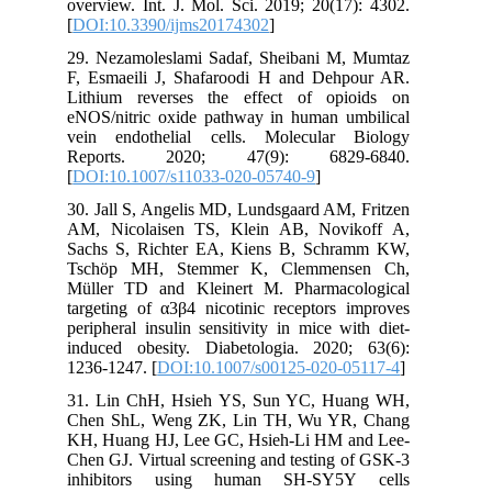
overview. Int. J. Mol. Sci. 2019; 20(17): 4302.
[
DOI:10.3390/ijms20174302
]
29. Nezamoleslami Sadaf, Sheibani M, Mumtaz
F, Esmaeili J, Shafaroodi H and Dehpour AR.
Lithium reverses the effect of opioids on
eNOS/nitric oxide pathway in human umbilical
vein endothelial cells. Molecular Biology
Reports. 2020; 47(9): 6829-6840.
[
DOI:10.1007/s11033-020-05740-9
]
30. Jall S, Angelis MD, Lundsgaard AM, Fritzen
AM, Nicolaisen TS, Klein AB, Novikoff A,
Sachs S, Richter EA, Kiens B, Schramm KW,
Tschöp MH, Stemmer K, Clemmensen Ch,
Müller TD and Kleinert M. Pharmacological
targeting of α3β4 nicotinic receptors improves
peripheral insulin sensitivity in mice with diet-
induced obesity. Diabetologia. 2020; 63(6):
1236-1247. [
DOI:10.1007/s00125-020-05117-4
]
31. Lin ChH, Hsieh YS, Sun YC, Huang WH,
Chen ShL, Weng ZK, Lin TH, Wu YR, Chang
KH, Huang HJ, Lee GC, Hsieh-Li HM and Lee-
Chen GJ. Virtual screening and testing of GSK-3
inhibitors using human SH-SY5Y cells