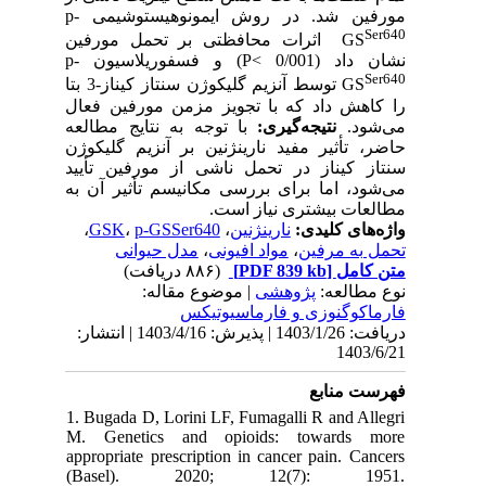
مورفین شد. در روش ایمونوهیستوشیمی p-
Ser640
اثرات محافظتی بر تحمل مورفین
GS
نشان داد (0/001 >P) و فسفوریلاسیون p-
Ser640
توسط آنزیم گلیکوژن سنتاز کیناز-3 بتا
GS
را کاهش داد که با تجویز مزمن مورفین فعال
می‌شود.
نتیجه‌گیری:
با توجه به نتایج مطالعه
حاضر، تأثیر مفید نارینژنین بر آنزیم گلیکوژن
سنتاز کیناز در تحمل ناشی از مورفین تأیید
می‌شود، اما برای بررسی مکانیسم تأثیر آن به
مطالعات بیشتری نیاز است.
،
GSK
،
p-GSSer640
،
نارینژنین
واژه‌های کلیدی:
مدل حیوانی
،
مواد افیونی
،
تحمل به مرفین
(۸۸۶ دریافت)
[PDF 839 kb]
متن کامل
نوع مطالعه:
پژوهشی
| موضوع مقاله:
فارماكوگنوزی و فارماسيوتيكس
دریافت: 1403/1/26 | پذیرش: 1403/4/16 | انتشار:
1403/6/21
فهرست منابع
1. Bugada D, Lorini LF, Fumagalli R and Allegri
M. Genetics and opioids: towards more
appropriate prescription in cancer pain. Cancers
(Basel). 2020; 12(7): 1951.