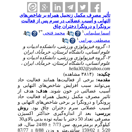
تأثیر مصرف مکمل زنجبیل همراه بر شاخص‌های
التهابی و آسیب عضلانی در سرم پس از فعالیت
برونگرا و درونگرا دختران چاق
۲
*
۱
،
محمد فتحی
،
اسما سلیمانی
۱
مصطفی بهرامی
۱- گروه فیزیولوژی ورزشی، دانشکده ادبیات و
علوم انسانی، دانشگاه لرستان، خرم‎آباد، ایران
۲- گروه فیزیولوژی ورزشی، دانشکده ادبیات و
علوم انسانی، دانشگاه لرستان، خرم‎آباد، ایران ،
helia302@yahoo.com
چکیده:
(۳۸۱۴ مشاهده)
مقدمه:
برخی از فعالیت‌ها همانند فعالیت حاد
می‌توانند سبب افزایش شاخص‌های التهابی و
آسیب عضالنی در خون شوند.
هدف:
هدف از
تاثیر مصرف مکمل زنجبیل همراه فعالیت حاد
برونگرا و درونگرا بر برخی شاخص‌های التهابی و
آسیب عضلانی سرم دختران چاق بود.
روش
بررسی:
بعد از اندازه‌گیری حداکثر اکسیژن
مصرفی تعداد 50 دختر با نمایه توده بدنی بالای30
کیلوگرم برمترمربع، سن 7/73 ± 24/89 سال، قد
5/20 ± 159/02 سانتی‌متر و وزن 8/88 ± 87/77