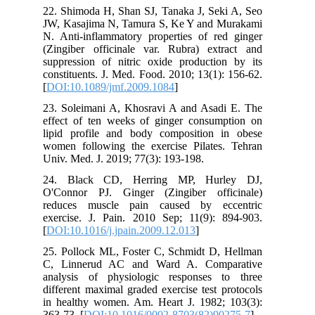
22. Shimoda H, Shan SJ, Tanaka J, Seki A, Seo
JW, Kasajima N, Tamura S, Ke Y and Murakami
N. Anti-inflammatory properties of red ginger
(Zingiber officinale var. Rubra) extract and
suppression of nitric oxide production by its
constituents. J. Med. Food. 2010; 13(1): 156-62.
[
DOI:10.1089/jmf.2009.1084
]
23. Soleimani A, Khosravi A and Asadi E. The
effect of ten weeks of ginger consumption on
lipid profile and body composition in obese
women following the exercise Pilates. Tehran
Univ. Med. J. 2019; 77(3): 193-198.
24. Black CD, Herring MP, Hurley DJ,
O'Connor PJ. Ginger (Zingiber officinale)
reduces muscle pain caused by eccentric
exercise. J. Pain. 2010 Sep; 11(9): 894-903.
[
DOI:10.1016/j.jpain.2009.12.013
]
25. Pollock ML, Foster C, Schmidt D, Hellman
C, Linnerud AC and Ward A. Comparative
analysis of physiologic responses to three
different maximal graded exercise test protocols
in healthy women. Am. Heart J. 1982; 103(3):
363-73. [
DOI:10.1016/0002-8703(82)90275-7
]