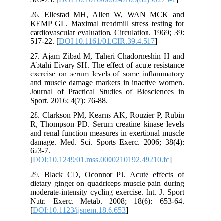
26. Ellestad MH, Allen W, WAN MCK and
KEMP GL. Maximal treadmill stress testing for
cardiovascular evaluation. Circulation. 1969; 39:
517-22. [
DOI:10.1161/01.CIR.39.4.517
]
27. Ajam Zibad M, Taheri Chadorneshin H and
Abtahi Eivary SH. The effect of acute resistance
exercise on serum levels of some inflammatory
and muscle damage markers in inactive women.
Journal of Practical Studies of Biosciences in
Sport. 2016; 4(7): 76-88.
28. Clarkson PM, Kearns AK, Rouzier P, Rubin
R, Thompson PD. Serum creatine kinase levels
and renal function measures in exertional muscle
damage. Med. Sci. Sports Exerc. 2006; 38(4):
623-7.
[
DOI:10.1249/01.mss.0000210192.49210.fc
]
29. Black CD, Oconnor PJ. Acute effects of
dietary ginger on quadriceps muscle pain during
moderate-intensity cycling exercise. Int. J. Sport
Nutr. Exerc. Metab. 2008; 18(6): 653-64.
[
DOI:10.1123/ijsnem.18.6.653
]