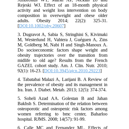
Rejeski WJ. Effect of an 18‐month physical
activity and weight loss intervention on body
composition in overweight and obese older
adults. Obesity 2014; 22(2): 325-31.
[
DOI:10.1002/oby.20607
]
3. Dugravot A, Sabia S, Stringhini S, Kivimaki
M, Westerlund H, Vahtera J, Guéguen A, Zins
M, Goldberg M, Nabi H and Singh-Manoux A.
Do socioeconomic factors shape weight and
obesity trajectories over the transition from
midlife to old age? Results from the French
GAZEL cohort study. Am. J. Clin. Nutr. 2010;
92(1): 16-23. [
DOI:10.3945/ajcn.2010.29223
]
4. Tabatabai Malazi A, Larijani B. A Review of
the prevalence of obesity and its management in
Ira. Iran. J. Diabet. Metab. 2013; 12(5): 374-374.
5. Soheli Azad AA. Golestan B and Jahan
Bakhsh S. Determination of the relation between
osteoporotic and osteopenic risk factors among
women referring to bmc center, Baharloo
hospital. RJMS. 2008; 14(57): 91-99.
6. Calle MC and Fernandez ML. Effects of