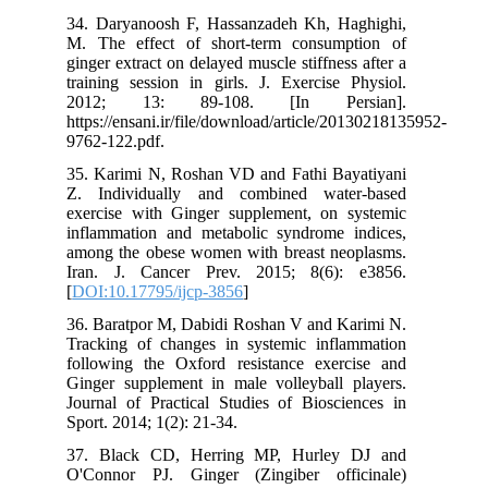
34. Daryanoosh F, Hassanzadeh Kh, Haghighi,
M. The effect of short-term consumption of
ginger extract on delayed muscle stiffness after a
training session in girls. J. Exercise Physiol.
2012; 13: 89-108. [In Persian].
https://ensani.ir/file/download/article/20130218135952-
9762-122.pdf.
35. Karimi N, Roshan VD and Fathi Bayatiyani
Z. Individually and combined water-based
exercise with Ginger supplement, on systemic
inflammation and metabolic syndrome indices,
among the obese women with breast neoplasms.
Iran. J. Cancer Prev. 2015; 8(6): e3856.
[
DOI:10.17795/ijcp-3856
]
36. Baratpor M, Dabidi Roshan V and Karimi N.
Tracking of changes in systemic inflammation
following the Oxford resistance exercise and
Ginger supplement in male volleyball players.
Journal of Practical Studies of Biosciences in
Sport. 2014; 1(2): 21-34.
37. Black CD, Herring MP, Hurley DJ and
O'Connor PJ. Ginger (Zingiber officinale)