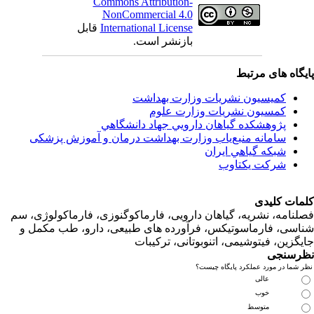
Commons Attribution-
NonCommercial 4.0
قابل
International License
بازنشر است.
اه های مرتبط
کمیسیون نشریات وزارت بهداشت
کمسیون نشریات وزارت علوم
پژوهشكده گياهان دارويي جهاد دانشگاهي
سامانه منبع‌ياب وزارت بهداشت درمان و آموزش پزشکی
شبكه گياهي ايران
شرکت یکتاوب
ت کلیدی
امه، نشریه، گیاهان دارویی، فارماکوگنوزی، فارماکولوژی، سم
ی، فارماسوتیکس، فرآورده های طبیعی، دارو، طب مکمل و
زین، فیتوشیمی، اتنوبوتانی، ترکیبات
سنجی
ما در مورد عملکرد پایگاه چیست؟
عالی
خوب
متوسط