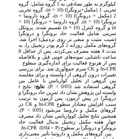
کیلوگرم به طور تصادفی به 5 گروه شامل: گروه
تجربی 1 (مکمل+برونگرا) (10 = n)، گروه تجربی
2 (مکمل + درونگرا) (10 = n)، گروه دارونما +
برونگرا (10 = n)، گروه دارونما + درونگرا (10 =
n) و گروه کنترل (10 = n) تقسیم شدند. پروتکل
تمرینی شامل فعالیت حاد برونگرا و درونگرا
(شیب مثبت و منفی بر روی تردمیل) اجرا شد.
گروه‌های مکمل روزانه 2 گرم پودر زنجبیل را، به
مدت 4 هفته مصرف می‌کردند. پس از حداقل 8
ساعت ناشتایی نمونه‌های خونی قبل و بلافاصله
پس از هرنوع فعالیت برای اندازه‌گیری سطوح
hs-CPR و CK سرم جمع‌آوری شد. برای بررسی
تغییرات درون گروهی از t وابسته و برای مقایسه
بین گروهی از تحلیل کواریانس با عامل بین
گروهی استفاده شد (0/05 > P).
نتایج:
نتایج t
وابسته این پژوهش نشان داد تمرین حاد برونگرا و
درونگرا در پیش آزمون، پس آزمون به ترتیب
سبب افزایش معنادار سطوح hs-CPR و CK در
گروهای مکمل و دارونما می‌شود (0/05 > P).
همچنین نتایج تحلیل کوواریانس نشان داد مصرف
چهار هفته مکمل زنجبیل بدنبال فعالیت حاد
برونگرا و درونگرا بر سطوح hs-CPR (0/04 > P)
بین گروه‌های مکمل و دارونما تأثیر معنی‌داری