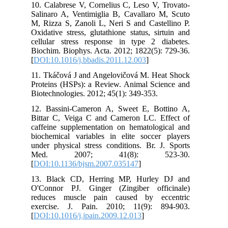
10. Calabrese V, Cornelius C, Leso V, Trovato-
Salinaro A, Ventimiglia B, Cavallaro M, Scuto
M, Rizza S, Zanoli L, Neri S and Castellino P.
Oxidative stress, glutathione status, sirtuin and
cellular stress response in type 2 diabetes.
Biochim. Biophys. Acta. 2012; 1822(5): 729-36.
[
DOI:10.1016/j.bbadis.2011.12.003
]
11. Tkáčová J and Angelovičová M. Heat Shock
Proteins (HSPs): a Review. Animal Science and
Biotechnologies. 2012; 45(1): 349-353.
12. Bassini-Cameron A, Sweet E, Bottino A,
Bittar C, Veiga C and Cameron LC. Effect of
caffeine supplementation on hematological and
biochemical variables in elite soccer players
under physical stress conditions. Br. J. Sports
Med. 2007; 41(8): 523-30.
[
DOI:10.1136/bjsm.2007.035147
]
13. Black CD, Herring MP, Hurley DJ and
O'Connor PJ. Ginger (Zingiber officinale)
reduces muscle pain caused by eccentric
exercise. J. Pain. 2010; 11(9): 894-903.
[
DOI:10.1016/j.jpain.2009.12.013
]