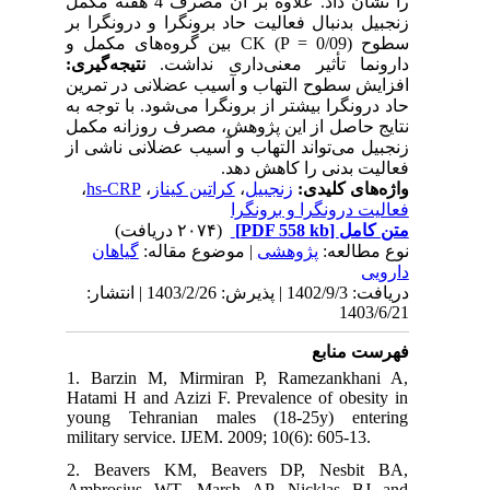
را نشان داد. علاوه بر آن مصرف 4 هفته مکمل
زنجبیل بدنبال فعالیت حاد برونگرا و درونگرا بر
سطوح CK (P = 0/09) بین گروه‌های مکمل و
دارونما تأثیر معنی‌داری نداشت.
نتیجه‌گیری:
افزایش سطوح التهاب و آسیب عضلانی در تمرین
حاد درونگرا بیشتر از برونگرا می‌شود. با توجه به
نتایج حاصل از این پژوهش، مصرف روزانه مکمل
زنجبیل می‌تواند التهاب و آسیب عضلانی ناشی از
فعالیت بدنی را کاهش دهد.
،
hs-CRP
،
کراتین کیناز
،
زنجبیل
واژه‌های کلیدی:
فعالیت درونگرا و برونگرا
(۲۰۷۴ دریافت)
[PDF 558 kb]
متن کامل
نوع مطالعه:
پژوهشی
| موضوع مقاله:
گياهان
دارویی
دریافت: 1402/9/3 | پذیرش: 1403/2/26 | انتشار:
1403/6/21
فهرست منابع
1. Barzin M, Mirmiran P, Ramezankhani A,
Hatami H and Azizi F. Prevalence of obesity in
young Tehranian males (18-25y) entering
military service. IJEM. 2009; 10(6): 605-13.
2. Beavers KM, Beavers DP, Nesbit BA,
Ambrosius WT, Marsh AP, Nicklas BJ and