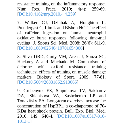
resistance training on the inflammatory response.
Nutr. Res. Pract. 2010; 4(4): 259-69.
[
DOI:10.4162/nrp.2010.4.4.259
]
7. Walker GJ, Dziubak A, Houghton L,
Prendergast C, Lim L and Bishop NC. The effect
of caffeine ingestion on human neutrophil
oxidative burst responses following time-trial
cycling. J. Sports Sci. Med. 2008; 26(6): 611-9.
[
DOI:10.1080/02640410701654306
]
8. Silva DBD, Curty VM, Areas J, Souza SC,
Hackney A and Machado M. Comparison of
delorme with oxford resistance training
techniques: effects of training on muscle damage
markers. Biology of Sport. 2009; 77-81.
[
DOI:10.5604/20831862.913066
]
9. Grebenyuk ES, Stupnikova TV, Sakharov
DA, Shleptsova VA, Sashchenko LP and
Tonevitsky EA. Long-term exercises increase the
concentration of HspBP1, a co-chaperone of 70-
KDa heat shock protein. Bull. Exp. Biol. Med.
2010; 149: 640-4. [
DOI:10.1007/s10517-010-
1013-1
]