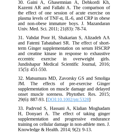
30. Gaini A, Ghasemnian A, Dehkordi Kh,
Kazemi AR and Fallahi A. The comparison of
the effect of one session of acute exercise on
plasma levels of TNF-α, IL-6, and CRP in obese
and non-obese immature boys. J. Mazandaran
Univ. Med. Sci. 2011; 21(83): 78-74.
31. Vahdat Poor H, Shakarian S, Alizadeh AA
and Fatemi Tabatabaei SR. The effect of short-
term Ginger supplementation on serum HSCRP
and creatine kinase in response to exhaustive
eccentric exercise in overweight girls.
Jundishapur Medical Scientific Journal, 2016;
15(5): 451-550.
32. Matsumura MD, Zavorsky GS and Smoliga
JM. The effects of pre‐exercise Ginger
supplementation on muscle damage and delayed
onset muscle soreness. Phytother. Res. 2015;
29(6): 887-93. [
DOI:10.1002/ptr.5328
]
33. Padrvnd S, Hassani A, Klalian Moghadam
H, Donyaei A. The effect of taking ginger
supplementation and progressive endurance
training on cellular damage in non-athlete men. J.
Knowledge & Health. 2014; 9(2): 9-13.