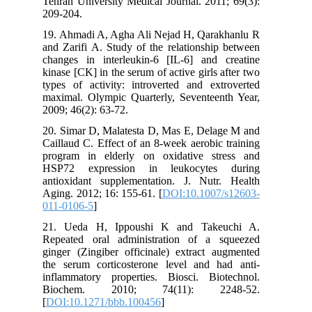
Tehran University Medical Journal. 2011; 69(3):
209-204.
19. Ahmadi A, Agha Ali Nejad H, Qarakhanlu R
and Zarifi A. Study of the relationship between
changes in interleukin-6 [IL-6] and creatine
kinase [CK] in the serum of active girls after two
types of activity: introverted and extroverted
maximal. Olympic Quarterly, Seventeenth Year,
2009; 46(2): 63-72.
20. Simar D, Malatesta D, Mas E, Delage M and
Caillaud C. Effect of an 8-week aerobic training
program in elderly on oxidative stress and
HSP72 expression in leukocytes during
antioxidant supplementation. J. Nutr. Health
Aging. 2012; 16: 155-61. [
DOI:10.1007/s12603-
011-0106-5
]
21. Ueda H, Ippoushi K and Takeuchi A.
Repeated oral administration of a squeezed
ginger (Zingiber officinale) extract augmented
the serum corticosterone level and had anti-
inflammatory properties. Biosci. Biotechnol.
Biochem. 2010; 74(11): 2248-52.
[
DOI:10.1271/bbb.100456
]