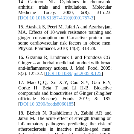
14. Carteron NL. Cytokines in rheumatoid
arthritis: trials and tribulations. Molecular
Medicine Today. 2000; 6(8): 315-23.
[
DOI:10.1016/S1357-4310(00)01757-3
]
15. Atashak S, Peeri M, Jafari A and Azarbayjani
MA. Effects of 10-week resistance training and
ginger consumption on C-reactive protein and
some cardiovascular risk factors in obese men.
Physiol. Pharmacol. 2010; 14(3): 318-28.
16. Grzanna R, Lindmark L and Frondoza CG.
Ginger -- an herbal medicinal product with broad
anti-inflammatory actions. J. Med. Food. 2005;
8(2): 125-32. [
DOI:10.1089/jmf.2005.8.125
]
17. Mao Q-Q, Xu X-Y, Cao S-Y, Gan R-Y,
Corke H, Beta T and Li H-B. Bioactive
compounds and bioactivities of Ginger (Zingiber
officinale Roscoe). Foods 2019; 8: 185.
[
DOI:10.3390/foods8060185
]
18. Bizheh N, Rashidlemir A, Zabihi AR and
Jafari M. The acute effect of strength training on
inflammatory pathogens predicting the risk of
atherosclerosis in inactive middle-aged men.