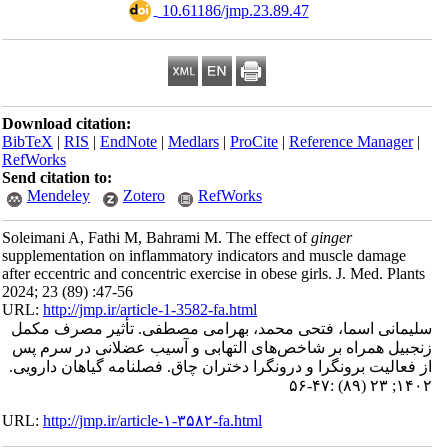
‎ 10.61186/jmp.23.89.47
Download citation:
BibTeX
|
RIS
|
EndNote
|
Medlars
|
ProCite
|
Reference Manager
|
RefWorks
Send citation to:
Mendeley
Zotero
RefWorks
Soleimani A, Fathi M, Bahrami M. The effect of
ginger
supplementation on inflammatory indicators and muscle damage
after eccentric and concentric exercise in obese girls. J. Med. Plant
2024; 23 (89) :47-56
URL:
http://jmp.ir/article-1-3582-fa.html
یمانی اسما، فتحی محمد، بهرامی مصطفی. تأثیر مصرف مکمل
جبیل همراه بر شاخص‌های التهابی و آسیب عضلانی در سرم پس
ز فعالیت برونگرا و درونگرا دختران چاق. فصلنامه گياهان دارویی
۱۴۰۲; ۲۳ (۸۹) :
URL:
http://jmp.ir/article-۱-۳۵۸۲-fa.html