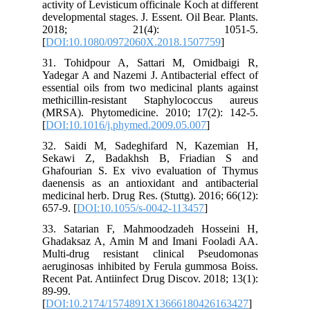
activity of Levisticum officinale Koch at different
developmental stages. J. Essent. Oil Bear. Plants.
2018; 21(4): 1051-5.
[
DOI:10.1080/0972060X.2018.1507759
]
31. Tohidpour A, Sattari M, Omidbaigi R,
Yadegar A and Nazemi J. Antibacterial effect of
essential oils from two medicinal plants against
methicillin-resistant Staphylococcus aureus
(MRSA). Phytomedicine. 2010; 17(2): 142-5.
[
DOI:10.1016/j.phymed.2009.05.007
]
32. Saidi M, Sadeghifard N, Kazemian H,
Sekawi Z, Badakhsh B, Friadian S and
Ghafourian S. Ex vivo evaluation of Thymus
daenensis as an antioxidant and antibacterial
medicinal herb. Drug Res. (Stuttg). 2016; 66(12):
657-9. [
DOI:10.1055/s-0042-113457
]
33. Satarian F, Mahmoodzadeh Hosseini H,
Ghadaksaz A, Amin M and Imani Fooladi AA.
Multi-drug resistant clinical Pseudomonas
aeruginosas inhibited by Ferula gummosa Boiss.
Recent Pat. Antiinfect Drug Discov. 2018; 13(1):
89-99.
[
DOI:10.2174/1574891X13666180426163427
]