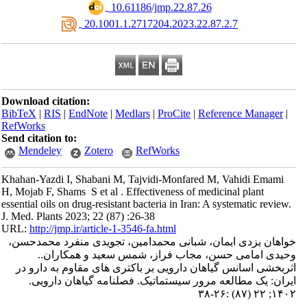
‎ 10.61186/jmp.22.87.26
‎ 20.1001.1.2717204.2023.22.87.2.7
Download citation:
BibTeX
|
RIS
|
EndNote
|
Medlars
|
ProCite
|
Reference Manager
|
RefWorks
Send citation to:
Mendeley
Zotero
RefWorks
Khahan-Yazdi I, Shabani M, Tajvidi-Monfared M, Vahidi Emami
H, Mojab F, Shams ‎ S et al . Effectiveness of medicinal plant
essential oils on drug-resistant bacteria in Iran: A systematic review
J. Med. Plants 2023; 22 (87) :26-38
URL:
http://jmp.ir/article-1-3546-fa.html
خواهان ‎یزدی ایمان، شبانی محمد‎امین، تجویدی ‎منفرد محمد‎حسن،
وحیدی ‎امامی حسن، مجاب فراز، شمس سعید و همکاران..
اثربخشی اسانس گیاهان دارویی بر باکتری ‎های مقاوم به دارو در
یران: یک مطالعه مرور سیستماتیک. فصلنامه گياهان دارویی
۱۴۰۲; ۲۲ (۸۷) :