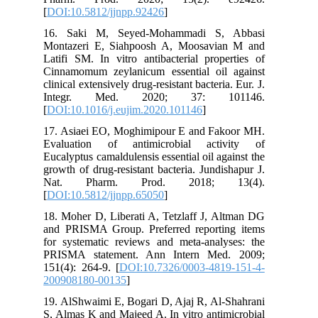
[
DOI:10.5812/jjnpp.92426
]
16. Saki M, Seyed-Mohammadi S, Abbasi
Montazeri E, Siahpoosh A, Moosavian M and
Latifi SM. In vitro antibacterial properties of
Cinnamomum zeylanicum essential oil against
clinical extensively drug-resistant bacteria. Eur. J.
Integr. Med. 2020; 37: 101146.
[
DOI:10.1016/j.eujim.2020.101146
]
17. Asiaei EO, Moghimipour E and Fakoor MH.
Evaluation of antimicrobial activity of
Eucalyptus camaldulensis essential oil against the
growth of drug-resistant bacteria. Jundishapur J.
Nat. Pharm. Prod. 2018; 13(4).
[
DOI:10.5812/jjnpp.65050
]
18. Moher D, Liberati A, Tetzlaff J, Altman DG
and PRISMA Group. Preferred reporting items
for systematic reviews and meta-analyses: the
PRISMA statement. Ann Intern Med. 2009;
151(4): 264-9. [
DOI:10.7326/0003-4819-151-4-
200908180-00135
]
19. AlShwaimi E, Bogari D, Ajaj R, Al-Shahrani
S, Almas K and Majeed A. In vitro antimicrobial