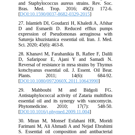
and Staphylococcus aureus strains. Rev. Soc.
Bras. Med. Trop. 2016; 49(2): 172-6.
[
DOI:10.1590/0037-8682-0329-2015
]
27. Islamieh DI, Goudarzi H, Khaledi A, Afshar
D and Esmaeili D. Reduced efflux pumps
expression of Pseudomonas aeruginosa with
Satureja khuzistanica essential oil. Iran. J. Med.
Sci. 2020; 45(6): 463-8.
28. Khanavi M, Farahanikia B, Rafiee F, Dalili
D, Safaripour E, Ajani Y and Samadi N.
Reversal of resistance in mrsa strains by Thymus
kotschyanus essential oil. J. Essent. Oil Bear.
Plants. 2011; 14(6): 684-92.
[
DOI:10.1080/0972060X.2011.10643990
]
29. Mahboubi M and Bidgoli FG.
Antistaphylococcal activity of Zataria multiflora
essential oil and its synergy with vancomycin.
Phytomedicine. 2010; 17(7): 548-50.
[
DOI:10.1016/j.phymed.2009.11.004
]
30. Miran M, Monsef Esfahani HR, Moridi
Farimani M, Ali Ahmadi A and Nejad Ebrahimi
S. Essential oil composition and antibacterial