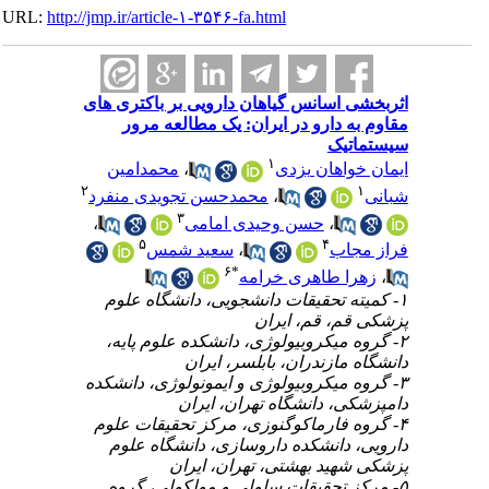
URL:
http://jmp.ir/article-۱-۳۵۴۶-fa.html
اثربخشی اسانس گیاهان دارویی بر باکتری ‎های
مقاوم به دارو در ایران: یک مطالعه مرور
سیستماتیک
۱
محمد‎امین
،
ایمان خواهان ‎یزدی
۲
۱
محمد‎حسن تجویدی ‎منفرد
،
شبانی
۳
،
حسن وحیدی ‎امامی
،
۵
۴
سعید شمس
،
فراز مجاب
۶
*
زهرا طاهری خرامه
،
۱- کمیته تحقیقات دانشجویی، دانشگاه علوم
پزشکی قم، قم، ایران
۲- گروه میکروبیولوژی، دانشکده علوم پایه،
دانشگاه مازندران، بابلسر، ایران
۳- گروه میکروبیولوژی و ایمونولوژی، دانشکده
دامپزشکی، دانشگاه تهران، ایران
۴- گروه فارماکوگنوزی، مرکز تحقیقات علوم
دارویی، دانشکده داروسازی، دانشگاه علوم
پزشکی شهید بهشتی، تهران، ایران
۵- مرکز تحقیقات سلولی و مولکولی، گروه