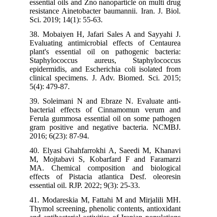
essential oils and Zno nanoparticle on multi drug
resistance Ainetobacter baumannii. Iran. J. Biol.
Sci. 2019; 14(1): 55-63.
38. Mobaiyen H, Jafari Sales A and Sayyahi J.
Evaluating antimicrobial effects of Centaurea
plant's essential oil on pathogenic bacteria:
Staphylococcus aureus, Staphylococcus
epidermidis, and Escherichia coli isolated from
clinical specimens. J. Adv. Biomed. Sci. 2015;
5(4): 479-87.
39. Soleimani N and Ebraze N. Evaluate anti-
bacterial effects of Cinnamomun verum and
Ferula gummosa essential oil on some pathogen
gram positive and negative bacteria. NCMBJ.
2016; 6(23): 87-94.
40. Elyasi Ghahfarrokhi A, Saeedi M, Khanavi
M, Mojtabavi S, Kobarfard F and Faramarzi
MA. Chemical composition and biological
effects of Pistacia atlantica Desf. oleoresin
essential oil. RJP. 2022; 9(3): 25-33.
41. Modareskia M, Fattahi M and Mirjalili MH.
Thymol screening, phenolic contents, antioxidant