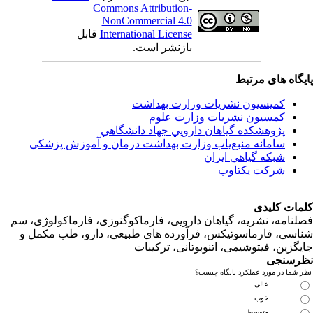
Commons Attribution-
NonCommercial 4.0
قابل
International License
بازنشر است.
اه های مرتبط
کمیسیون نشریات وزارت بهداشت
کمسیون نشریات وزارت علوم
پژوهشكده گياهان دارويي جهاد دانشگاهي
سامانه منبع‌ياب وزارت بهداشت درمان و آموزش پزشکی
شبكه گياهي ايران
شرکت یکتاوب
ت کلیدی
امه، نشریه، گیاهان دارویی، فارماکوگنوزی، فارماکولوژی، سم
ی، فارماسوتیکس، فرآورده های طبیعی، دارو، طب مکمل و
زین، فیتوشیمی، اتنوبوتانی، ترکیبات
سنجی
ما در مورد عملکرد پایگاه چیست؟
عالی
خوب
متوسط