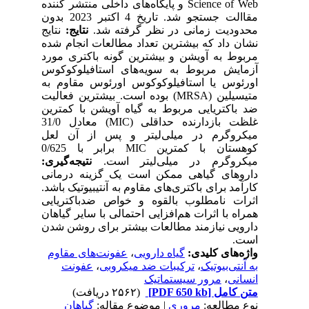
Science of Web و پایگاه‌های داخلی منتشر کننده
مقاالت جستجو شد. تاریخ 4 اکتبر 2023 بدون
محدودیت زمانی در نظر گرفته شد.
نتایج:
نتایج
نشان داد که بیشترین تعداد مطالعات انجام شده
مربوط به آویشن و بیشترین گونه باکتری مورد
آزمایش مربوط به سویه‌های استافیلوکوکوس
اورئوس یا استافیلوکوکوس اورئوس مقاوم به
متیسیلین (MRSA) بوده است. بیشترین فعالیت
ضد باکتریایی مربوط به گیاه آویشن با کمترین
غلظت بازدارنده حداقلی (MIC) معادل 31/0
میکروگرم در میلی‌لیتر و پس از آن لعل
کوهستان با کمترین MIC برابر با 0/625
میکروگرم در میلی‌لیتر است.
نتیجه‌گیری:
داروهای گیاهی ممکن است یک گزینه درمانی
کارآمد برای باکتری‌های مقاوم به آنتیبیوتیک باشد.
اثرات نامطلوب بالقوه و خواص ضدباکتریایی
همراه با اثرات هم‌افزایی احتمالی با سایر گیاهان
دارویی نیازمند مطالعات بیشتر برای روشن شدن
است.
عفونت‌های مقاوم
،
گیاه دارویی
واژه‌های کلیدی:
عفونت
،
ترکیبات ضد میکروبی
،
به آنتی‌بیوتیک
مرور سیستماتیک
،
انسانی
(۲۵۶۲ دریافت)
[PDF 650 kb]
متن کامل
نوع مطالعه:
مروری
| موضوع مقاله:
گياهان