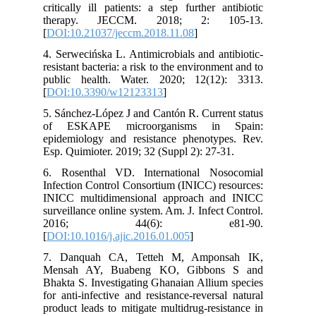
critically ill patients: a step further antibiotic
therapy. JECCM. 2018; 2: 105-13.
[
DOI:10.21037/jeccm.2018.11.08
]
4. Serwecińska L. Antimicrobials and antibiotic-
resistant bacteria: a risk to the environment and to
public health. Water. 2020; 12(12): 3313.
[
DOI:10.3390/w12123313
]
5. Sánchez-López J and Cantón R. Current status
of ESKAPE microorganisms in Spain:
epidemiology and resistance phenotypes. Rev.
Esp. Quimioter. 2019; 32 (Suppl 2): 27-31.
6. Rosenthal VD. International Nosocomial
Infection Control Consortium (INICC) resources:
INICC multidimensional approach and INICC
surveillance online system. Am. J. Infect Control.
2016; 44(6): e81-90.
[
DOI:10.1016/j.ajic.2016.01.005
]
7. Danquah CA, Tetteh M, Amponsah IK,
Mensah AY, Buabeng KO, Gibbons S and
Bhakta S. Investigating Ghanaian Allium species
for anti-infective and resistance-reversal natural
product leads to mitigate multidrug-resistance in