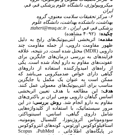
میکروبیولوژی، دانشگاه علوم پزشکی قم، قم،
ایران
۶- مرکز تحقیقات سلامت معنوی، گروه
بهداشت، دانشکده بهداشت، دانشگاه علوم
ztaheri@muq.ac.ir
پزشکی قم، قم، ایران ،
چکیده:
(۴۰۹۲ مشاهده)
مقدمه:
اثربخشی آنتی‌بیوتیک‌های رایج به دلیل
ظهور مقاومت دارویی، از جمله مقاومت چند
دارویی (MDR) مختل شده است. در نتیجه، علاقه
فزایندهای به بررسی درمان‌های جایگزین برای
عفونت‌های مقاوم به دارو ایجاد شده است. یکی
از راه‌های امیدوارکننده استفاده از داروهای
گیاهی دارای خواص ضدمیکروبی می‌باشد که
ممکن است به عنوان یک مکمل یا جایگزین
مناسب برای آنتی‌بیوتیک‌های معمولی عمل کنند.
هدف:
این مطالعه با هدف تعیین اثربخشی
اسانس گیاهان دارویی بومی ایران بر باکتری‌های
مقاوم به دارو انجام شد.
روش بررسی:
در این
مرور سیستماتیک، با استفاده از کلیدواژه‌هایی
شامل داروی گیاهی، اسانس، اسینتوباکتر،
سودوموناس آئروژینوزا، کلبسیال پنومونیه،
استافیلوکوکوس اورئوس، گونه‌های انتروکوکوس
در پایگاه‌های اطلاعاتی Scopus ،PubMed ،