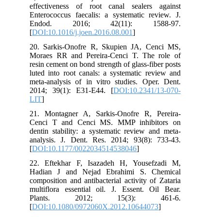
effectiveness of root canal sealers against
Enterococcus faecalis: a systematic review. J.
Endod. 2016; 42(11): 1588-97.
[
DOI:10.1016/j.joen.2016.08.001
]
20. Sarkis-Onofre R, Skupien JA, Cenci MS,
Moraes RR and Pereira-Cenci T. The role of
resin cement on bond strength of glass-fiber posts
luted into root canals: a systematic review and
meta-analysis of in vitro studies. Oper. Dent.
2014; 39(1): E31-E44. [
DOI:10.2341/13-070-
LIT
]
21. Montagner A, Sarkis-Onofre R, Pereira-
Cenci T and Cenci MS. MMP inhibitors on
dentin stability: a systematic review and meta-
analysis. J. Dent. Res. 2014; 93(8): 733-43.
[
DOI:10.1177/0022034514538046
]
22. Eftekhar F, Isazadeh H, Yousefzadi M,
Hadian J and Nejad Ebrahimi S. Chemical
composition and antibacterial activity of Zataria
multiflora essential oil. J. Essent. Oil Bear.
Plants. 2012; 15(3): 461-6.
[
DOI:10.1080/0972060X.2012.10644073
]