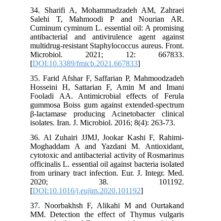
34. Sharifi A, Mohammadzadeh AM, Zahraei
Salehi T, Mahmoodi P and Nourian AR.
Cuminum cyminum L. essential oil: A promising
antibacterial and antivirulence agent against
multidrug-resistant Staphylococcus aureus. Front.
Microbiol. 2021; 12: 667833.
[
DOI:10.3389/fmicb.2021.667833
]
35. Farid Afshar F, Saffarian P, Mahmoodzadeh
Hosseini H, Sattarian F, Amin M and Imani
Fooladi AA. Antimicrobial effects of Ferula
gummosa Boiss gum against extended-spectrum
β-lactamase producing Acinetobacter clinical
isolates. Iran. J. Microbiol. 2016; 8(4): 263-73.
36. Al Zuhairi JJMJ, Jookar Kashi F, Rahimi-
Moghaddam A and Yazdani M. Antioxidant,
cytotoxic and antibacterial activity of Rosmarinus
officinalis L. essential oil against bacteria isolated
from urinary tract infection. Eur. J. Integr. Med.
2020; 38. 101192.
[
DOI:10.1016/j.eujim.2020.101192
]
37. Noorbakhsh F, Alikahi M and Ourtakand
MM. Detection the effect of Thymus vulgaris