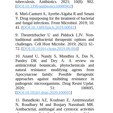
tuberculosis. Antibiotics. 2021; 10(8): 902.
[
DOI:10.3390/antibiotics10080902
]
8. Miró-Canturri A, Ayerbe-Algaba R and Smani
Y. Drug repurposing for the treatment of bacterial
and fungal infections. Front Microbiol. 2019; 10:
41. [
DOI:10.3389/fmicb.2019.00041
]
9. Theuretzbacher U and Piddock LJV. Non-
traditional antibacterial therapeutic options and
challenges. Cell Host Microbe. 2019; 26(1): 61-
72. [
DOI:10.1016/j.chom.2019.06.004
]
10. Anand U, Nandy S, Mundhra A, Das N,
Pandey DK and Dey A. A review on
antimicrobial botanicals, phytochemicals and
natural resistance modifying agents from
Apocynaceae family: Possible therapeutic
approaches against multidrug resistance in
pathogenic microorganisms. Drug Resist Updat.
2020; 51: 100695.
[
DOI:10.1016/j.drup.2020.100695
]
11. Banadkoki AZ, Kouhsari E, Amirmozafari
N, Roudbary M and Boujary Nasrabadi MR.
Antibacterial, antifungal and cytotoxic activities