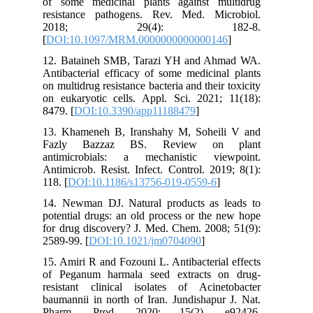
of some medicinal plants against multidrug
resistance pathogens. Rev. Med. Microbiol.
2018; 29(4): 182-8.
[
DOI:10.1097/MRM.0000000000000146
]
12. Bataineh SMB, Tarazi YH and Ahmad WA.
Antibacterial efficacy of some medicinal plants
on multidrug resistance bacteria and their toxicity
on eukaryotic cells. Appl. Sci. 2021; 11(18):
8479. [
DOI:10.3390/app11188479
]
13. Khameneh B, Iranshahy M, Soheili V and
Fazly Bazzaz BS. Review on plant
antimicrobials: a mechanistic viewpoint.
Antimicrob. Resist. Infect. Control. 2019; 8(1):
118. [
DOI:10.1186/s13756-019-0559-6
]
14. Newman DJ. Natural products as leads to
potential drugs: an old process or the new hope
for drug discovery? J. Med. Chem. 2008; 51(9):
2589-99. [
DOI:10.1021/jm0704090
]
15. Amiri R and Fozouni L. Antibacterial effects
of Peganum harmala seed extracts on drug-
resistant clinical isolates of Acinetobacter
baumannii in north of Iran. Jundishapur J. Nat.
Pharm. Prod. 2020; 15(2). e92426.