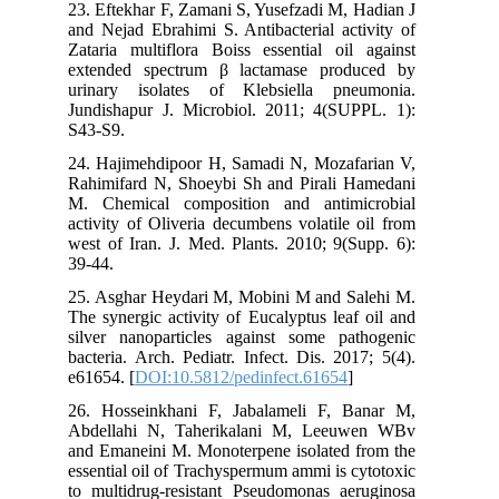
23. Eftekhar F, Zamani S, Yusefzadi M, Hadian J
and Nejad Ebrahimi S. Antibacterial activity of
Zataria multiflora Boiss essential oil against
extended spectrum β lactamase produced by
urinary isolates of Klebsiella pneumonia.
Jundishapur J. Microbiol. 2011; 4(SUPPL. 1):
S43-S9.
24. Hajimehdipoor H, Samadi N, Mozafarian V,
Rahimifard N, Shoeybi Sh and Pirali Hamedani
M. Chemical composition and antimicrobial
activity of Oliveria decumbens volatile oil from
west of Iran. J. Med. Plants. 2010; 9(Supp. 6):
39-44.
25. Asghar Heydari M, Mobini M and Salehi M.
The synergic activity of Eucalyptus leaf oil and
silver nanoparticles against some pathogenic
bacteria. Arch. Pediatr. Infect. Dis. 2017; 5(4).
e61654. [
DOI:10.5812/pedinfect.61654
]
26. Hosseinkhani F, Jabalameli F, Banar M,
Abdellahi N, Taherikalani M, Leeuwen WBv
and Emaneini M. Monoterpene isolated from the
essential oil of Trachyspermum ammi is cytotoxic
to multidrug-resistant Pseudomonas aeruginosa