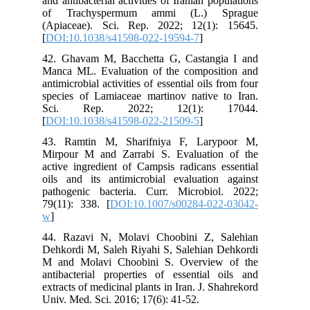
and antibacterial activities of Iranian populations
of Trachyspermum ammi (L.) Sprague
(Apiaceae). Sci. Rep. 2022; 12(1): 15645.
[
DOI:10.1038/s41598-022-19594-7
]
42. Ghavam M, Bacchetta G, Castangia I and
Manca ML. Evaluation of the composition and
antimicrobial activities of essential oils from four
species of Lamiaceae martinov native to Iran.
Sci. Rep. 2022; 12(1): 17044.
[
DOI:10.1038/s41598-022-21509-5
]
43. Ramtin M, Sharifniya F, Larypoor M,
Mirpour M and Zarrabi S. Evaluation of the
active ingredient of Campsis radicans essential
oils and its antimicrobial evaluation against
pathogenic bacteria. Curr. Microbiol. 2022;
79(11): 338. [
DOI:10.1007/s00284-022-03042-
w
]
44. Razavi N, Molavi Choobini Z, Salehian
Dehkordi M, Saleh Riyahi S, Salehian Dehkordi
M and Molavi Choobini S. Overview of the
antibacterial properties of essential oils and
extracts of medicinal plants in Iran. J. Shahrekord
Univ. Med. Sci. 2016; 17(6): 41-52.