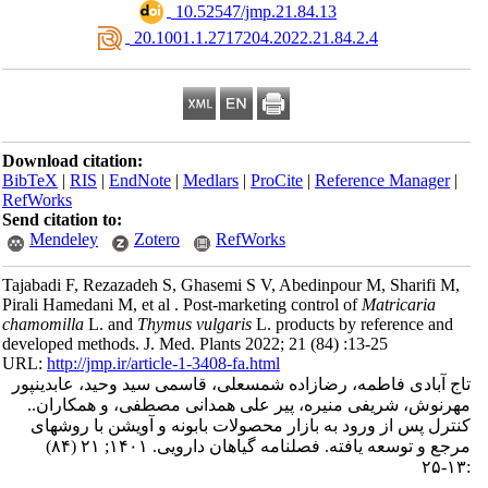
‎ 10.52547/jmp.21.84.13
‎ 20.1001.1.2717204.2022.21.84.2.4
Download citation:
BibTeX
|
RIS
|
EndNote
|
Medlars
|
ProCite
|
Reference Manager
|
RefWorks
Send citation to:
Mendeley
Zotero
RefWorks
Tajabadi F, Rezazadeh S, Ghasemi S V, Abedinpour M, Sharifi M,
Pirali Hamedani M, et al . Post-marketing control of
Matricaria
chamomilla
L. and
Thymus vulgaris
L. products by reference and
developed methods. J. Med. Plants 2022; 21 (84) :13-25
URL:
http://jmp.ir/article-1-3408-fa.html
ج آبادی فاطمه، رضازاده شمسعلی، قاسمی سید وحید، عابدینپور
مهرنوش، شریفی منیره، پیر علی همدانی مصطفی، و همکاران
کنترل پس از ورود به بازار محصولات بابونه و آویشن با روش‎های
مرجع و توسعه یافته. فصلنامه گياهان دارویی. ۱۴۰۱; ۲۱ (۸۴)