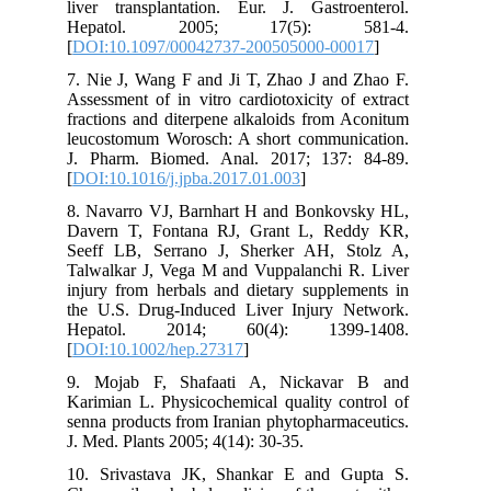
liver transplantation. Eur. J. Gastroenterol.
Hepatol. 2005; 17(5): 581-4.
[
DOI:10.1097/00042737-200505000-00017
]
7. Nie J, Wang F and Ji T, Zhao J and Zhao F.
Assessment of in vitro cardiotoxicity of extract
fractions and diterpene alkaloids from Aconitum
leucostomum Worosch: A short communication.
J. Pharm. Biomed. Anal. 2017; 137: 84-89.
[
DOI:10.1016/j.jpba.2017.01.003
]
8. Navarro VJ, Barnhart H and Bonkovsky HL,
Davern T, Fontana RJ, Grant L, Reddy KR,
Seeff LB, Serrano J, Sherker AH, Stolz A,
Talwalkar J, Vega M and Vuppalanchi R. Liver
injury from herbals and dietary supplements in
the U.S. Drug-Induced Liver Injury Network.
Hepatol. 2014; 60(4): 1399-1408.
[
DOI:10.1002/hep.27317
]
9. Mojab F, Shafaati A, Nickavar B and
Karimian L. Physicochemical quality control of
senna products from Iranian phytopharmaceutics.
J. Med. Plants 2005; 4(14): 30-35.
10. Srivastava JK, Shankar E and Gupta S.