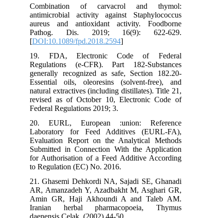
Combination of carvacrol and thymol:
antimicrobial activity against Staphylococcus
aureus and antioxidant activity. Foodborne
Pathog. Dis. 2019; 16(9): 622-629.
[
DOI:10.1089/fpd.2018.2594
]
19. FDA, Electronic Code of Federal
Regulations (e-CFR). Part 182-Substances
generally recognized as safe, Section 182.20-
Essential oils, oleoresins (solvent-free), and
natural extractives (including distillates). Title 21,
revised as of October 10, Electronic Code of
Federal Regulations 2019; 3.
20. EURL, European :union: Reference
Laboratory for Feed Additives (EURL-FA),
Evaluation Report on the Analytical Methods
Submitted in Connection With the Application
for Authorisation of a Feed Additive According
to Regulation (EC) No. 2016.
21. Ghasemi Dehkordi NA, Sajadi SE, Ghanadi
AR, Amanzadeh Y, Azadbakht M, Asghari GR,
Amin GR, Haji Akhoundi A and Taleb AM.
Iranian herbal pharmacopoeia, Thymus
daenensis Celak, (2002) 44-50.