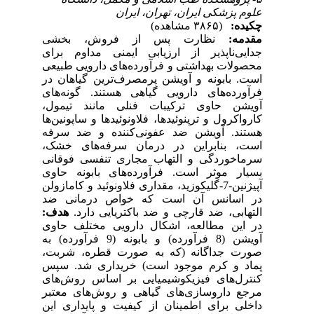
علوم پزشکی ایران، تهران، ایران
چکیده:
(۳۸۶۵ مشاهده)
مقدمه:
نظارت پس از فروش، بخشی
جدایی‌ناپذیر از ارزیابی ایمنی مداوم برای
محصولات بهداشتی و فرآورده‌های دارویی طبیعی
است. بابونه و آویشن پرمصرف‌ترین گیاهان در
فرآورده‌های دارویی گیاهی هستند. گونه‌های
آویشن حاوی ترکیبات فنلی مانند تیمول،
کارواکرول و ترپنوئیدها، فلاونوئیدها و ساپونین‌ها
هستند. آویشن ضد عفونی‌کننده و ضد سرفه
است، بنابراین در درمان سرفه‌های خشک،
سرماخوردگی و التهاب مجاری تنفسی فوقانی
بسیار موثر است. فرآورده‌های بابونه حاوی
آپیژنین-7-گلیکوزید، مقداری فلاونوئید و کامازولن
در اسانس آن است که خواص درمانی ضد
التهابی، ضد قارچی و ضد باکتریایی دارد.
هدف:
در این مطالعه، اشکال دارویی مختلف حاوی
آویشن (8 فرآورده) و بابونه (9 فرآورده) به
صورت جداگانه (که به صورت قطره، شربت،
پماد و کرم موجود است) خریداری شد. سپس
کنترل‌های فیزیکوشیمیایی بر اساس روش‌های
مرجع داروسازی‌های گیاهی و روش‌های معتبر
داخلی برای اطمینان از کیفیت و پایداری این