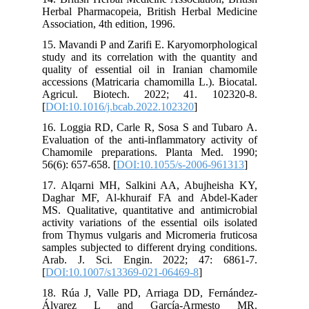
Herbal Pharmacopeia, British Herbal Medicine
Association, 4th edition, 1996.
15. Mavandi P and Zarifi E. Karyomorphological
study and its correlation with the quantity and
quality of essential oil in Iranian chamomile
accessions (Matricaria chamomilla L.). Biocatal.
Agricul. Biotech. 2022; 41. 102320-8.
[
DOI:10.1016/j.bcab.2022.102320
]
16. Loggia RD, Carle R, Sosa S and Tubaro A.
Evaluation of the anti-inflammatory activity of
Chamomile preparations. Planta Med. 1990;
56(6): 657-658. [
DOI:10.1055/s-2006-961313
]
17. Alqarni MH, Salkini AA, Abujheisha KY,
Daghar MF, Al-khuraif FA and Abdel-Kader
MS. Qualitative, quantitative and antimicrobial
activity variations of the essential oils isolated
from Thymus vulgaris and Micromeria fruticosa
samples subjected to different drying conditions.
Arab. J. Sci. Engin. 2022; 47: 6861-7.
[
DOI:10.1007/s13369-021-06469-8
]
18. Rúa J, Valle PD, Arriaga DD, Fernández-
Álvarez L and García-Armesto MR.