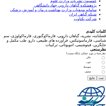
کمسیون نشریات وزارت علوم
پژوهشكده گياهان دارويي جهاد دانشگاهي
سامانه منبع‌ياب وزارت بهداشت درمان و آموزش پزشکی
شبكه گياهي ايران
شرکت یکتاوب
ت کلیدی
امه، نشریه، گیاهان دارویی، فارماکوگنوزی، فارماکولوژی، سم
ی، فارماسوتیکس، فرآورده های طبیعی، دارو، طب مکمل و
زین، فیتوشیمی، اتنوبوتانی، ترکیبات
سنجی
ما در مورد عملکرد پایگاه چیست؟
عالی
خوب
متوسط
ضعیف