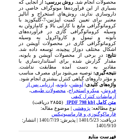
محصولات انجام شد.
روش بررسی:
از آنجایی که
بسیاری از این فرآورده‌ها مونوگراف خاصی در
داروسازی ندارند، روش‌های استخراج و آنالیز
معتبر برای تعیین کمیت آپیژنین-7-گلیکوزید با
کروماتوگرافی مایع با کارایی بالا و کامازولن به
وسیله کروماتوگرافی گازی در فرآورده‌های
بابونه و تیمول و کارواکرول به وسیله
کروماتوگرافی گازی در محصولات آویشن در
اشکال مختلف دوزاژ پیچیده، توسعه داده شد.
نتایج:
در برخی از محصولات آویشن و بابونه،
مقدار گزارش شده برای استانداردسازی با
مقادیر به دست آمده مطابقت نداشت.
نتیجه‌گیری:
توصیه می‌شود برای مصرف مناسب
و مؤثر داروهای گیاهی کنترل بیشتری انجام شود.
ارزیابی پس از
،
بابونه
،
آویشن
واژه‌های کلیدی:
،
محصولات طبیعی
،
میکرو استخراج
،
فروش
آزمایشات کنترل کیفی
(۲۸۵۵ دریافت)
[PDF 798 kb]
متن کامل
نوع مطالعه:
پژوهشی
| موضوع مقاله:
فارماكوگنوزی و فارماسيوتيكس
دریافت: 1401/5/23 | پذیرش: 1401/7/19 | انتشار:
1401/9/10
فهرست منابع