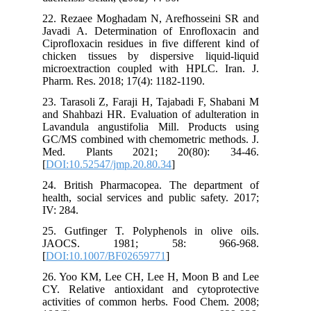
22. Rezaee Moghadam N, Arefhosseini SR and
Javadi A. Determination of Enrofloxacin and
Ciprofloxacin residues in five different kind of
chicken tissues by dispersive liquid-liquid
microextraction coupled with HPLC. Iran. J.
Pharm. Res. 2018; 17(4): 1182-1190.
23. Tarasoli Z, Faraji H, Tajabadi F, Shabani M
and Shahbazi HR. Evaluation of adulteration in
Lavandula angustifolia Mill. Products using
GC/MS combined with chemometric methods. J.
Med. Plants 2021; 20(80): 34-46.‎
[
DOI:10.52547/jmp.20.80.34
]
24. British Pharmacopea. The department of
health, social services and public safety. 2017;
IV: 284.
25. Gutfinger T. Polyphenols in olive oils.
JAOCS. 1981; 58: 966-968.
[
DOI:10.1007/BF02659771
]
26. Yoo KM, Lee CH, Lee H, Moon B and Lee
CY. Relative antioxidant and cytoprotective
activities of common herbs. Food Chem. 2008;