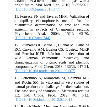
Chamomile: a herbal medicine of the past with a
bright future. Mol. Med. Rep. 2010; 3: 895-901.
[
DOI:10.3892/mmr.2010.377
]
11. Fonseca FN and Tavares MFM. Validation of
a capillary electrophoresis method for the
quantitative determination of free and total
apigenin in extracts of Chamomilla recutita.
Phytochem. Anal. 2004; 15(1): 65-70.
[
DOI:10.1002/pca.744
]
12. Guimarães R, Barros L, Dueñas M, Calhelha
RC, Carvalho AM,-Buelga CS, Queiroz MJRP
and Ferreira ICFR. Infusion and decoction of
wild German chamomile: bioactivity and
characterization of organic acids and phenolic
compounds. Food Chem. 2013; 136(2): 947-54.
[
DOI:10.1016/j.foodchem.2012.09.007
]
13. Petronilho S, Maraschin M, Coimbra MA
and Rocha SM. In vitro and in vivo studies of
natural products: a challenge for their valuation.
The case study of chamomile (Matricaria recutita
L.), Ind. Crops. Prod. 2012; 40: 1-12.
[
DOI:10.1016/j.indcrop.2012.02.041
]
14. British Herbal Medicine Association, British