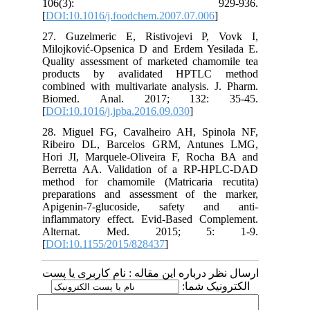
106(3): 929-936.
[
DOI:10.1016/j.foodchem.2007.07.006
]
27. Guzelmeric E, Ristivojevi P, Vovk I,
Milojković-Opsenica D and Erdem Yesilada E.
Quality assessment of marketed chamomile tea
products by avalidated HPTLC method
combined with multivariate analysis. J. Pharm.
Biomed. Anal. 2017; 132: 35-45.
[
DOI:10.1016/j.jpba.2016.09.030
]
28. Miguel FG, Cavalheiro AH, Spinola NF,
Ribeiro DL, Barcelos GRM, Antunes LMG,
Hori JI, Marquele-Oliveira F, Rocha BA and
Berretta AA. Validation of a RP-HPLC-DAD
method for chamomile (Matricaria recutita)
preparations and assessment of the marker,
Apigenin-7-glucoside, safety and anti-
inflammatory effect. Evid-Based Complement.
Alternat. Med. 2015; 5: 1-9.
[
DOI:10.1155/2015/828437
]
ارسال نظر درباره این مقاله : نام کاربری یا پست
الکترونیک شما: