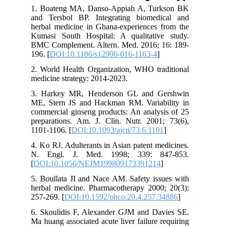
1. Boateng MA, Danso-Appiah A, Turkson BK
and Tersbol BP. Integrating biomedical and
herbal medicine in Ghana-experiences from the
Kumasi South Hospital: A qualitative study.
BMC Complement. Altern. Med. 2016; 16: 189-
196. [
DOI:10.1186/s12906-016-1163-4
]
2. World Health Organization, WHO traditional
medicine strategy: 2014-2023.
3. Harkey MR, Henderson GL and Gershwin
ME, Stern JS and Hackman RM. Variability in
commercial ginseng products: An analysis of 25
preparations. Am. J. Clin. Nutr. 2001; 73(6),
1101-1106. [
DOI:10.1093/ajcn/73.6.1101
]
4. Ko RJ. Adulterants in Asian patent medicines.
N. Engl. J. Med. 1998; 339: 847-853.
[
DOI:10.1056/NEJM199809173391214
]
5. Boullata JI and Nace AM. Safety issues with
herbal medicine. Pharmacotherapy 2000; 20(3):
257-269. [
DOI:10.1592/phco.20.4.257.34886
]
6. Skoulidis F, Alexander GJM and Davies SE.
Ma huang associated acute liver failure requiring