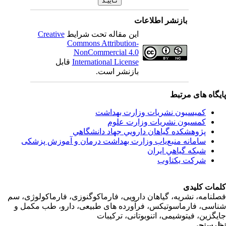
بازنشر اطلاعات
Creative
این مقاله تحت شرایط
Commons Attribution-
NonCommercial 4.0
قابل
International License
بازنشر است.
اه های مرتبط
کمیسیون نشریات وزارت بهداشت
کمسیون نشریات وزارت علوم
پژوهشكده گياهان دارويي جهاد دانشگاهي
سامانه منبع‌ياب وزارت بهداشت درمان و آموزش پزشکی
شبكه گياهي ايران
شرکت یکتاوب
ت کلیدی
امه، نشریه، گیاهان دارویی، فارماکوگنوزی، فارماکولوژی، سم
ی، فارماسوتیکس، فرآورده های طبیعی، دارو، طب مکمل و
زین، فیتوشیمی، اتنوبوتانی، ترکیبات
سنجی