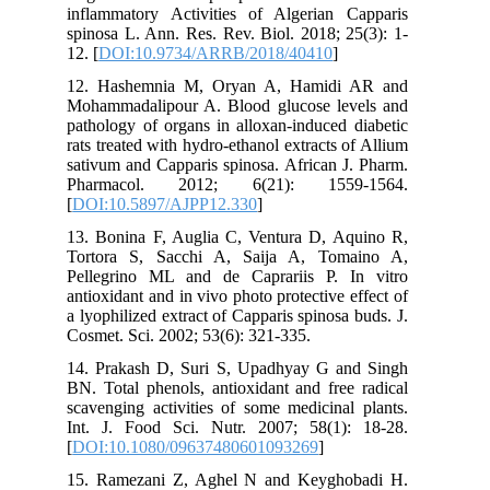
inflammatory Activities of Algerian Capparis
spinosa L. Ann. Res. Rev. Biol. 2018; 25(3): 1-
12. [
DOI:10.9734/ARRB/2018/40410
]
12. Hashemnia M, Oryan A, Hamidi AR and
Mohammadalipour A. Blood glucose levels and
pathology of organs in alloxan-induced diabetic
rats treated with hydro-ethanol extracts of Allium
sativum and Capparis spinosa. African J. Pharm.
Pharmacol. 2012; 6(21): 1559-1564.
[
DOI:10.5897/AJPP12.330
]
13. Bonina F, Auglia C, Ventura D, Aquino R,
Tortora S, Sacchi A, Saija A, Tomaino A,
Pellegrino ML and de Caprariis P. In vitro
antioxidant and in vivo photo protective effect of
a lyophilized extract of Capparis spinosa buds. J.
Cosmet. Sci. 2002; 53(6): 321-335.
14. Prakash D, Suri S, Upadhyay G and Singh
BN. Total phenols, antioxidant and free radical
scavenging activities of some medicinal plants.
Int. J. Food Sci. Nutr. 2007; 58(1): 18-28.
[
DOI:10.1080/09637480601093269
]
15. Ramezani Z, Aghel N and Keyghobadi H.