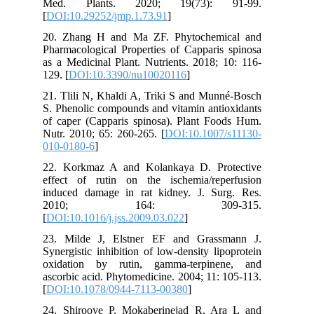
Med. Plants. 2020; 19(73): 91-99.
[
DOI:10.29252/jmp.1.73.91
]
20. Zhang H and Ma ZF. Phytochemical and
Pharmacological Properties of Capparis spinosa
as a Medicinal Plant. Nutrients. 2018; 10: 116-
129. [
DOI:10.3390/nu10020116
]
21. Tlili N, Khaldi A, Triki S and Munné-Bosch
S. Phenolic compounds and vitamin antioxidants
of caper (Capparis spinosa). Plant Foods Hum.
Nutr. 2010; 65: 260-265. [
DOI:10.1007/s11130-
010-0180-6
]
22. Korkmaz A and Kolankaya D. Protective
effect of rutin on the ischemia/reperfusion
induced damage in rat kidney. J. Surg. Res.
2010; 164: 309-315.
[
DOI:10.1016/j.jss.2009.03.022
]
23. Milde J, Elstner EF and Grassmann J.
Synergistic inhibition of low-density lipoprotein
oxidation by rutin, gamma-terpinene, and
ascorbic acid. Phytomedicine. 2004; 11: 105-113.
[
DOI:10.1078/0944-7113-00380
]
24. Shirooye P, Mokaberinejad R, Ara L and