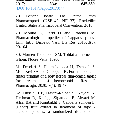
2017; 7(4): 645-650.
[
DOI:10.15171/apb.2017.077
]
28. Editorial board. The United States
Pharmacopoeia (USP 42, NF 37). Rockville:
United States Pharmacopeial Convention, 2018.
29. Moufid A, Farid O and Eddouks M.
Pharmacological properties of Capparis spinosa
Linn. Int. J. Diabetol. Vasc. Dis. Res. 2015; 3(5):
99-104.
30. Momen Tonkaboni SM. Tohfat al-momenin.
Ghom: Noore Vehy, 1390.
31. Dehdari S, Hajimehdipoor H, Esmaeili S,
Mortazavi SA and Choopani R. Formulation and
finger printing of a poly herbal film-coated tablet
for treatment of hemorrhoids. Res. J.
Pharmacogn. 2020; 7(4): 39-47.
32. Huseini HF, Hasani-Rnjbar S, Nayebi N,
Heshmat R, Khalighi-Sigaroodi F, Ahvazi M,
Alaei BA and Kianbakht S. Capparis spinosa L.
(Caper) fruit extract in treatment of type 2
diabetic patients: a randomized double-blind