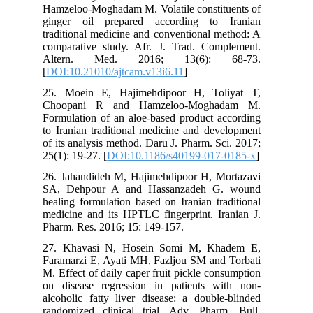
Hamzeloo-Moghadam M. Volatile constituents of
ginger oil prepared according to Iranian
traditional medicine and conventional method: A
comparative study. Afr. J. Trad. Complement.
Altern. Med. 2016; 13(6): 68-73.
[
DOI:10.21010/ajtcam.v13i6.11
]
25. Moein E, Hajimehdipoor H, Toliyat T,
Choopani R and Hamzeloo-Moghadam M.
Formulation of an aloe-based product according
to Iranian traditional medicine and development
of its analysis method. Daru J. Pharm. Sci. 2017;
25(1): 19-27. [
DOI:10.1186/s40199-017-0185-x
]
26. Jahandideh M, Hajimehdipoor H, Mortazavi
SA, Dehpour A and Hassanzadeh G. wound
healing formulation based on Iranian traditional
medicine and its HPTLC fingerprint. Iranian J.
Pharm. Res. 2016; 15: 149-157.
27. Khavasi N, Hosein Somi M, Khadem E,
Faramarzi E, Ayati MH, Fazljou SM and Torbati
M. Effect of daily caper fruit pickle consumption
on disease regression in patients with non-
alcoholic fatty liver disease: a double-blinded
randomized clinical trial. Adv. Pharm. Bull.