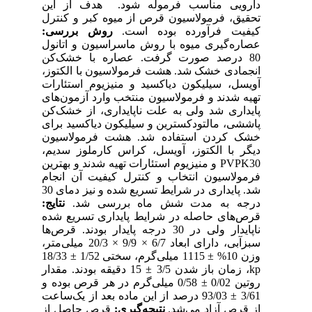
دارویی مناسب فرموله شود. ‌ هدف از این
تحقیق، فرمولاسیون قرص از میوه کبر و کنترل
کیفیت فرآورده بوده است.
روش بررسی:
عصاره‌گیری میوه با روش ماسراسیون و اتانول
80 درصد صورت گرفت. عصاره با خشک‌کن
انجمادی خشک شد. هشت فرمولاسیون با الکتوز،
آویسل، سیلیکون دیاکسید و منیزیوم استئارات
تهیه شدند و فرمولاسیون منتخب وارد آزمون‌های
پایداری شد ولی به علت ناپایداری، از خشک‌کن
پاششی، مالتودکسترین و سیلیکون دیاکسید برای
خشک کردن استفاده شد. هشت فرمولاسیون
دیگر با الکتوز، آویسل، کراس کارملوز سدیم،
PVPK30 و منیزیوم استئارات تهیه شدند و بهترین
فرمولاسیون انتخاب و کنترل کیفیت آن انجام
شد. پایداری در شرایط تسریع شده و نیز دمای 30
درجه به مدت شش ماه بررسی شد.
نتایج:
قرص‌های حاصله در شرایط پایداری تسریع شده
ناپایدار ولی در 30 درجه پایدار بودند. قرص‌ها
سبزآبی، دارای ابعاد 6/7 × 9/9 × 20/3 میلی‌متر،
وزن 10% ± 1115 میلی‌گرم، سختی 1/52 ± 18/33
kp، زمان باز شدن 3/5 ± 15 دقیقه بودند. مقدار
روتین 0/02 ± 0/58 میلی‌گرم در هر قرص بوده و
3/61 ± 93/03 درصد از این ماده بعد از یک‌ساعت
از قرص آزاد می‌شد.
نتیجه‌گیری:
قرص حاصل از