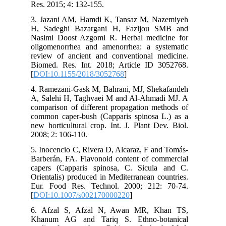
Res. 2015; 4: 132-155.
3. Jazani AM, Hamdi K, Tansaz M, Nazemiyeh
H, Sadeghi Bazargani H, Fazljou SMB and
Nasimi Doost Azgomi R. Herbal medicine for
oligomenorrhea and amenorrhea: a systematic
review of ancient and conventional medicine.
Biomed. Res. Int. 2018; Article ID 3052768.
[
DOI:10.1155/2018/3052768
]
4. Ramezani-Gask M, Bahrani, MJ, Shekafandeh
A, Salehi H, Taghvaei M and Al-Ahmadi MJ. A
comparison of different propagation methods of
common caper-bush (Capparis spinosa L.) as a
new horticultural crop. Int. J. Plant Dev. Biol.
2008; 2: 106-110.
5. Inocencio C, Rivera D, Alcaraz, F and Tomás-
Barberán, FA. Flavonoid content of commercial
capers (Capparis spinosa, C. Sicula and C.
Orientalis) produced in Mediterranean countries.
Eur. Food Res. Technol. 2000; 212: 70-74.
[
DOI:10.1007/s002170000220
]
6. Afzal S, Afzal N, Awan MR, Khan TS,
Khanum AG and Tariq S. Ethno-botanical