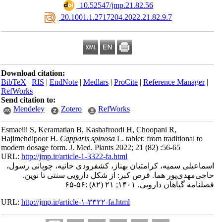
‎ 10.52547/jmp.21.82.56
‎ 20.1001.1.2717204.2022.21.82.9.7
Download citation:
BibTeX
|
RIS
|
EndNote
|
Medlars
|
ProCite
|
Reference Manager
|
RefWorks
Send citation to:
Mendeley
Zotero
RefWorks
Esmaeili S, Keramatian B, Kashafroodi H, Choopani R,
Hajimehdipoor H.
Capparis spinosa
L. tablet: from traditional to
modern dosage form. J. Med. Plants 2022; 21 (82) :56-65
URL:
http://jmp.ir/article-1-3322-fa.html
سماعیلی سمیه، کرامتیان بهناز، کشفرودی حانیه، چوپانی رسول
اجی‌مهدی‌پور هما. قرص کبر: از شکل دارویی سنتی تا نوین
نامه گياهان دارویی. ۱۴۰۱; ۲۱ (۸۲) :۵۶-۶۵
URL:
http://jmp.ir/article-۱-۳۳۲۲-fa.html