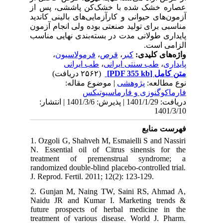
عصاره خشک شده با خشک‌کن پاششی، پس از
آزمون‌های حیوانی و کارآزمایی‌های بالینی کاندید
مناسبی برای تولید صنعتی بوده ولی انجام آزمون
پایداری طولانی مدت در بسته‌بندی نهایی مناسب
الزامی است.
،
فرمولاسیون
،
قرص
،
کبر
واژه‌های کلیدی:
طب ایرانی
،
طب سنتی ایرانی
،
پایداری
(۲۵۶۲ دریافت)
[PDF 355 kb]
متن کامل
نوع مطالعه:
پژوهشی
| موضوع مقاله:
فارماكوگنوزی و فارماسيوتيكس
دریافت: 1401/1/29 | پذیرش: 1401/3/6 | انتشار:
1401/3/10
فهرست منابع
1. Ozgoli G, Shahveh M, Esmaielli S and Nassiri
N. Essential oil of Citrus sinensis for the
treatment of premenstrual syndrome; a
randomized double-blind placebo-controlled trial.
J. Reprod. Fertil. 2011; 12(2): 123-129.
2. Gunjan M, Naing TW, Saini RS, Ahmad A,
Naidu JR and Kumar I. Marketing trends &
future prospects of herbal medicine in the
treatment of various disease. World J. Pharm.