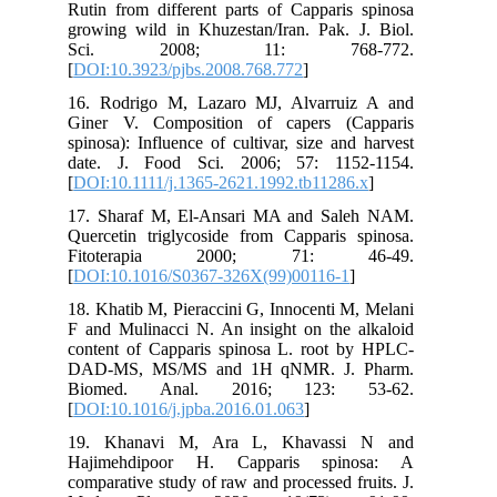
Rutin from different parts of Capparis spinosa
growing wild in Khuzestan/Iran. Pak. J. Biol.
Sci. 2008; 11: 768-772.
[
DOI:10.3923/pjbs.2008.768.772
]
16. Rodrigo M, Lazaro MJ, Alvarruiz A and
Giner V. Composition of capers (Capparis
spinosa): Influence of cultivar, size and harvest
date. J. Food Sci. 2006; 57: 1152-1154.
[
DOI:10.1111/j.1365-2621.1992.tb11286.x
]
17. Sharaf M, El-Ansari MA and Saleh NAM.
Quercetin triglycoside from Capparis spinosa.
Fitoterapia 2000; 71: 46-49.
[
DOI:10.1016/S0367-326X(99)00116-1
]
18. Khatib M, Pieraccini G, Innocenti M, Melani
F and Mulinacci N. An insight on the alkaloid
content of Capparis spinosa L. root by HPLC-
DAD-MS, MS/MS and 1H qNMR. J. Pharm.
Biomed. Anal. 2016; 123: 53-62.
[
DOI:10.1016/j.jpba.2016.01.063
]
19. Khanavi M, Ara L, Khavassi N and
Hajimehdipoor H. Capparis spinosa: A
comparative study of raw and processed fruits. J.