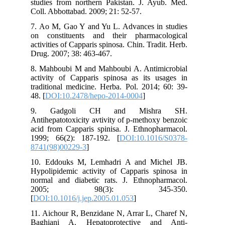
studies from northern Pakistan. J. Ayub. Med.
Coll. Abbottabad. 2009; 21: 52-57.
7. Ao M, Gao Y and Yu L. Advances in studies
on constituents and their pharmacological
activities of Capparis spinosa. Chin. Tradit. Herb.
Drug. 2007; 38: 463-467.
8. Mahboubi M and Mahboubi A. Antimicrobial
activity of Capparis spinosa as its usages in
traditional medicine. Herba. Pol. 2014; 60: 39-
48. [
DOI:10.2478/hepo-2014-0004
]
9. Gadgoli CH and Mishra SH.
Antihepatotoxicity avtivity of p-methoxy benzoic
acid from Capparis spinisa. J. Ethnopharmacol.
1999; 66(2): 187-192. [
DOI:10.1016/S0378-
8741(98)00229-3
]
10. Eddouks M, Lemhadri A and Michel JB.
Hypolipidemic activity of Capparis spinosa in
normal and diabetic rats. J. Ethnopharmacol.
2005; 98(3): 345-350.
[
DOI:10.1016/j.jep.2005.01.053
]
11. Aichour R, Benzidane N, Arrar L, Charef N,
Baghiani A. Hepatoprotective and Anti-