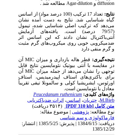
diffusion و Agar-dilution مطالعه شد .
نتایج:
تعداد 17 ترکیب (100 درصد مواد) از اسانس
گیاه شناسایی شد. نتایج به دست آمده نشان
می‌دهد که ترکیب اصلی شناسایی شده، تیمول
(79/57 درصد) است. یافته‌های آزمایش
آنتی‌باکتریال نشان دادند که این اسانس اثر
ضدمیکروبی خوبی روی میکروب‌های گرم مثبت
و گرم منفی دارد
نتیجه‌گیری:
قطر هاله بازداری و میزان MIC آن
در مقایسه با آنتی بیوتیک نئومایسین نتایج قابل
توجهی را نشان می‌دهد از جمله میزان MIC آن
برای باکتری‌های استاف اپیدرمیدیس، استاف
اورئوس، ایشریشیا کولی و سالمونلا تیفی تقریباً
معادل با نئومایسین است.
واژه‌های کلیدی:
Peucedanum ruthenicum
M.Bieb
،
چتریان
،
اسانس
،
اثرات ضدباکتریایی
متن کامل
[PDF 310 kb]
(۳۵۱۴ دریافت)
نوع مطالعه:
پژوهشی
| موضوع مقاله:
فارماكولوژی و سم شناسی
دریافت: 1384/6/15 | پذیرش: 1385/5/25 | انتشار:
1385/12/29