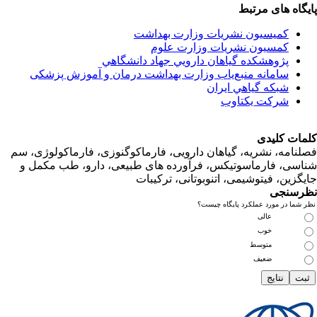
اه های مرتبط
کمیسیون نشریات وزارت بهداشت
کمسیون نشریات وزارت علوم
پژوهشكده گياهان دارويي جهاد دانشگاهي
سامانه منبع‌ياب وزارت بهداشت درمان و آموزش پزشکی
شبكه گياهي ايران
شرکت یکتاوب
ت کلیدی
امه، نشریه، گیاهان دارویی، فارماکوگنوزی، فارماکولوژی، سم
ی، فارماسوتیکس، فرآورده های طبیعی، دارو، طب مکمل و
زین، فیتوشیمی، اتنوبوتانی، ترکیبات
سنجی
ما در مورد عملکرد پایگاه چیست؟
عالی
خوب
متوسط
ضعیف