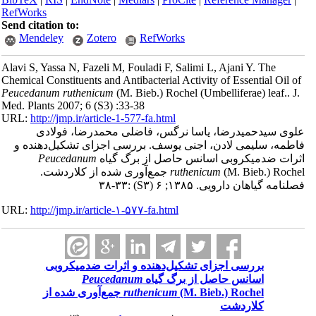
RefWorks
Send citation to:
Mendeley
Zotero
RefWorks
Alavi S, Yassa N, Fazeli M, Fouladi F, Salimi L, Ajani Y. The
Chemical Constituents and Antibacterial Activity of Essential Oil o
Peucedanum ruthenicum
(M. Bieb.) Rochel (Umbelliferae) leaf.. J
Med. Plants 2007; 6 (S3) :33-38
URL:
http://jmp.ir/article-1-577-fa.html
وی سیدحمیدرضا، یاسا نرگس، فاضلی محمدرضا، فولادی
طمه، سلیمی لادن، اجنی یوسف. بررسی اجزای تشکیل‌دهنده و
رات ضدمیکروبی اسانس حاصل از برگ گیاه
Peucedanum
ruthenicum
(M. Bieb.) Rochel جمع‌آوری شده از کلاردشت.
لنامه گياهان دارویی. ۱۳۸۵; ۶
(S۳)
:۳۳-۳۸
URL:
http://jmp.ir/article-۱-۵۷۷-fa.html
بررسی اجزای تشکیل‌دهنده و اثرات ضدمیکروبی
اسانس حاصل از برگ گیاه
Peucedanum
ruthenicum
(M. Bieb.) Rochel جمع‌آوری شده از
کلاردشت