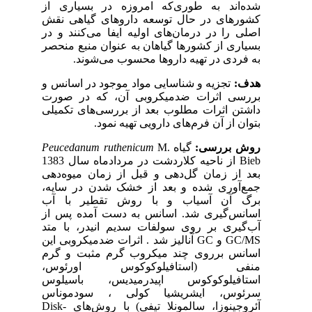
شده‌اند به طوری‌که امروزه در بسیاری از
کشورهای در حال توسعه داروهای گیاهی نقش
اصلی را در درمان‌های اولیه ایفا می‌کنند و در
بسیاری از کشورها گیاهان به عنوان منبع منحصر
به فردی در تهیه داروها محسوب می‌شوند.
هدف:
تجزیه و شناسایی مواد موجود در اسانس و
بررسی اثرات ضدمیکروبی آن، که در صورت
داشتن اثرات مطلوب بعد از بررسی‌های تکمیلی
بتوان از آن فرم‌های دارویی تهیه نمود.
روش بررسی:
گیاه
M.
Peucedanum ruthenicum
Bieb از ناحیه کلاردشت در مردادماه سال 1383
بعد از زمان گل‌دهی و قبل از زمان میوه‌دهی
جمع‌آوری شده و بعد از خشک شدن در سایه،
برگ آن آسیاب و با روش تقطیر با آب
اسانس‌گیری شد. اسانس به دست آمده پس از
آب‌گیری بر روی سولفات سدیم انیدر، با متد
GC/MS و GC آنالیز شد . اثرات ضدمیکروبی این
اسانس برروی چند میکروب گرم مثبت و گرم
منفی (استافیلوکوکوس اورئوس،
استافیلوکوکوس اپیدرمیدیس، باسیلوس
سرئوس، ایشریشیا کولی ، سودموناس
آئروجینوزا، سالمونلا تیفی) با روش‌های Disk-