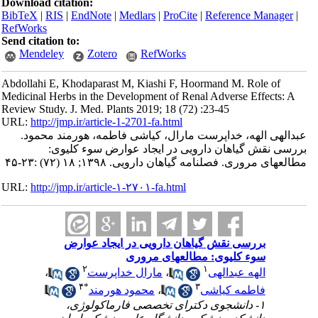
Download citation:
BibTeX
|
RIS
|
EndNote
|
Medlars
|
ProCite
|
Reference Manager
|
RefWorks
Send citation to:
Mendeley
Zotero
RefWorks
Abdollahi E, Khodaparast M, Kiashi F, Hoormand M. Role of
Medicinal Herbs in the Development of Renal Adverse Effects: A
Review Study. J. Med. Plants 2019; 18 (72) :23-45
URL:
http://jmp.ir/article-1-2701-fa.html
بدالهی الهه، خداپرست مارال، کیاشی فاطمه، هورمند محمود
ررسی نقش گیاهان دارویی در ایجاد عوارض سوء کلیوی
مطالعه‎صلنامه گياهان دارویی. ۱۳۹۸; ۱۸ (۷۲) :۲۳-۴۵
URL:
http://jmp.ir/article-۱-۲۷۰۱-fa.html
بررسی نقش گیاهان دارویی در ایجاد عوارض
سوء کلیوی: مطالعه‎ای مروری
۲
۱
،
مارال خداپرست
،
الهه عبدالهی
۴
*
۳
محمود هورمند
،
فاطمه کیاشی
۱- دانشجوی دکترای تخصصی فارماکولوژی،