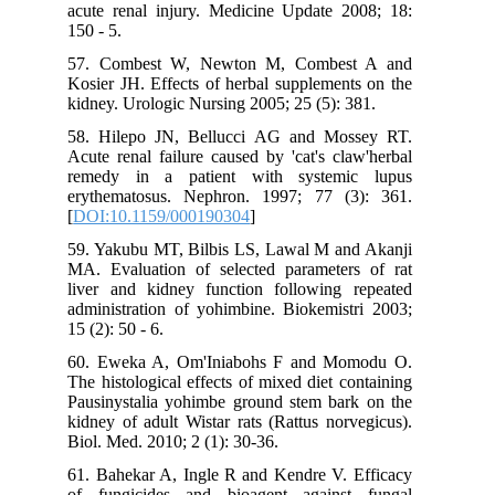
acute renal injury. Medicine Update 2008; 18:
150 - 5.
57. Combest W, Newton M, Combest A and
Kosier JH. Effects of herbal supplements on the
kidney. Urologic Nursing 2005; 25 (5): 381.
58. Hilepo JN, Bellucci AG and Mossey RT.
Acute renal failure caused by 'cat's claw'herbal
remedy in a patient with systemic lupus
erythematosus. Nephron. 1997; 77 (3): 361.
[
DOI:10.1159/000190304
]
59. Yakubu MT, Bilbis LS, Lawal M and Akanji
MA. Evaluation of selected parameters of rat
liver and kidney function following repeated
administration of yohimbine. Biokemistri 2003;
15 (2): 50 - 6.
60. Eweka A, Om'Iniabohs F and Momodu O.
The histological effects of mixed diet containing
Pausinystalia yohimbe ground stem bark on the
kidney of adult Wistar rats (Rattus norvegicus).
Biol. Med. 2010; 2 (1): 30-36.
61. Bahekar A, Ingle R and Kendre V. Efficacy
of fungicides and bioagent against fungal