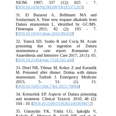
NEJM. 1997; 337 (12): 825 - 7.
[
DOI:10.1056/NEJM199709183371205
]
31. El Bazaoui A, Bellimam MA and
Soulaymani A. Nine new tropane alkaloids from
Datura stramonium L. identified by GC/MS.
Fitoterapia 2011; 82 (2): 193 - 7.
[
DOI:10.1016/j.fitote.2010.09.010
]
32. Trancă SD, Szabo R and Cociş M. Acute
poisoning due to ingestion of Datura
stramonium-a case report. Romanian J.
Anaesthesia and Intensive Care 2017; 24 (1): 65.
[
DOI:10.21454/rjaic.7518.241.szb
]
33. Disel NR, Yilmaz M, Kekec Z and Karanlik
M. Poisoned after dinner: Dolma with datura
stramonium. Turkish J. Emergency Medicine
2015; 5- 51: (1) 15.
[
DOI:10.5505/1304.7361.2015.70894
]
34. Krenzelok EP. Aspects of Datura poisoning
and treatment. Clinical Toxicol. 2010; 48 (2):
104 - 10. [
DOI:10.3109/15563651003630672
]
35. Günaydın YK, Yıldız CG, Işıkoğlu V,
Kokulu K, Muraçar N, Akıllı NB and et al.