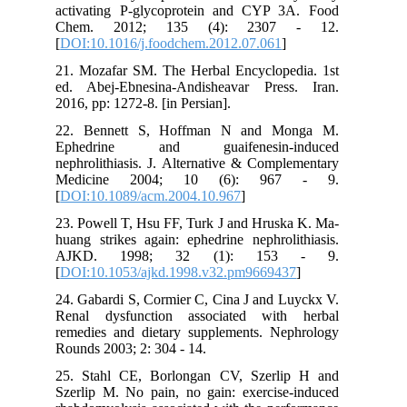
activating P-glycoprotein and CYP 3A. Food
Chem. 2012; 135 (4): 2307 - 12.
[
DOI:10.1016/j.foodchem.2012.07.061
]
21. Mozafar SM. The Herbal Encyclopedia. 1st
ed. Abej-Ebnesina-Andisheavar Press. Iran.
2016, pp: 1272-8. [in Persian].
22. Bennett S, Hoffman N and Monga M.
Ephedrine and guaifenesin-induced
nephrolithiasis. J. Alternative & Complementary
Medicine 2004; 10 (6): 967 - 9.
[
DOI:10.1089/acm.2004.10.967
]
23. Powell T, Hsu FF, Turk J and Hruska K. Ma-
huang strikes again: ephedrine nephrolithiasis.
AJKD. 1998; 32 (1): 153 - 9.
[
DOI:10.1053/ajkd.1998.v32.pm9669437
]
24. Gabardi S, Cormier C, Cina J and Luyckx V.
Renal dysfunction associated with herbal
remedies and dietary supplements. Nephrology
Rounds 2003; 2: 304 - 14.
25. Stahl CE, Borlongan CV, Szerlip H and
Szerlip M. No pain, no gain: exercise-induced