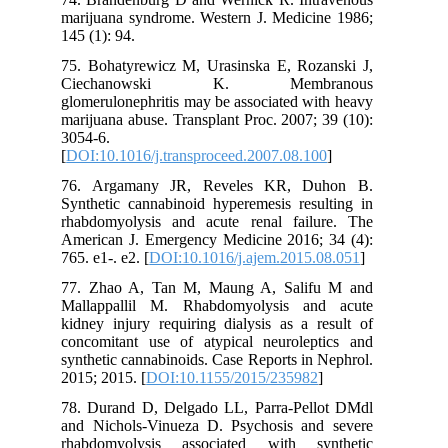
marijuana syndrome. Western J. Medicine 1986;
145 (1): 94.
75. Bohatyrewicz M, Urasinska E, Rozanski J,
Ciechanowski K. Membranous
glomerulonephritis may be associated with heavy
marijuana abuse. Transplant Proc. 2007; 39 (10):
3054-6.
[
DOI:10.1016/j.transproceed.2007.08.100
]
76. Argamany JR, Reveles KR, Duhon B.
Synthetic cannabinoid hyperemesis resulting in
rhabdomyolysis and acute renal failure. The
American J. Emergency Medicine 2016; 34 (4):
765. e1-. e2. [
DOI:10.1016/j.ajem.2015.08.051
]
77. Zhao A, Tan M, Maung A, Salifu M and
Mallappallil M. Rhabdomyolysis and acute
kidney injury requiring dialysis as a result of
concomitant use of atypical neuroleptics and
synthetic cannabinoids. Case Reports in Nephrol.
2015; 2015. [
DOI:10.1155/2015/235982
]
78. Durand D, Delgado LL, Parra-Pellot DMdl
and Nichols-Vinueza D. Psychosis and severe
rhabdomyolysis associated with synthetic