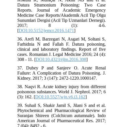
Datura Stramonium Poisoning: Two Case
Reports. Journal of Academic Emergency
Medicine Case Reports/Akademik Acil Tip Olgu
Sunumlari Dergisi (Acil Tip Uzmanlari Dernegi).
2017; 8 (1): 4-6.
[
DOI:10.5152/jemcr.2016.1471
]
36. Arefi M, Barzegari N, Asgari M, Soltani S,
Farhidnia N and Fallah F. Datura poisoning,
clinical and laboratory findings. Report of five
cases. Romanian J. Legal Medicine 2016; 24 (4):
308 - 11. [
DOI:10.4323/rjlm.2016.308
]
37. Dubey P and Sanjeev O. Acute Renal
Failure: A Complication of Datura Poisoning. J.
Kidney. 2017; 3 (147): 2472-1220.1000147.
38. Naqvi R. Acute kidney injury from different
poisonous substances. World J. Nephrol. 2017; 6
(3): 162. [
DOI:10.5527/wjn.v6.i3.162
]
39. Suhail S, Shakir Jamil S, Jilani S and et al.
Phytochemical and Pharmacological Review of
Suranjan Shireen (Colchicum autumnale). Indo
American Journal of Pharmaceutical Res. 2017;
7 (04): 8492 - 6.