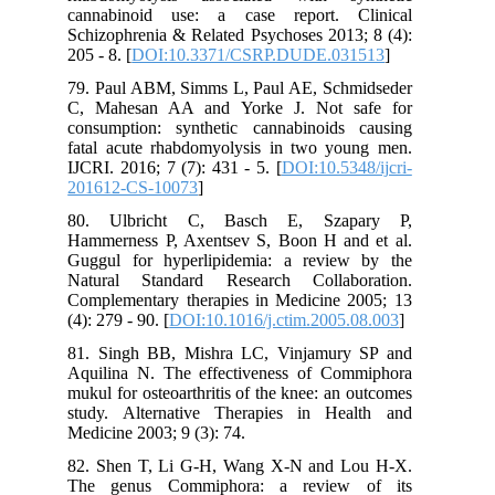
cannabinoid use: a case report. Clinical
Schizophrenia & Related Psychoses 2013; 8 (4):
205 - 8. [
DOI:10.3371/CSRP.DUDE.031513
]
79. Paul ABM, Simms L, Paul AE, Schmidseder
C, Mahesan AA and Yorke J. Not safe for
consumption: synthetic cannabinoids causing
fatal acute rhabdomyolysis in two young men.
IJCRI. 2016; 7 (7): 431 - 5. [
DOI:10.5348/ijcri-
201612-CS-10073
]
80. Ulbricht C, Basch E, Szapary P,
Hammerness P, Axentsev S, Boon H and et al.
Guggul for hyperlipidemia: a review by the
Natural Standard Research Collaboration.
Complementary therapies in Medicine 2005; 13
(4): 279 - 90. [
DOI:10.1016/j.ctim.2005.08.003
]
81. Singh BB, Mishra LC, Vinjamury SP and
Aquilina N. The effectiveness of Commiphora
mukul for osteoarthritis of the knee: an outcomes
study. Alternative Therapies in Health and
Medicine 2003; 9 (3): 74.
82. Shen T, Li G-H, Wang X-N and Lou H-X.
The genus Commiphora: a review of its