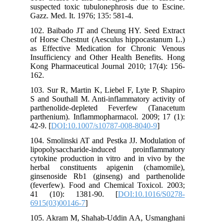
suspected toxic tubulonephrosis due to Escine.
Gazz. Med. It. 1976; 135: 581-4.
102. Baibado JT and Cheung HY. Seed Extract
of Horse Chestnut (Aesculus hippocastanum L.)
as Effective Medication for Chronic Venous
Insufficiency and Other Health Benefits. Hong
Kong Pharmaceutical Journal 2010; 17(4): 156-
162.
103. Sur R, Martin K, Liebel F, Lyte P, Shapiro
S and Southall M. Anti-inflammatory activity of
parthenolide-depleted Feverfew (Tanacetum
parthenium). Inflammopharmacol. 2009; 17 (1):
42-9. [
DOI:10.1007/s10787-008-8040-9
]
104. Smolinski AT and Pestka JJ. Modulation of
lipopolysaccharide-induced proinflammatory
cytokine production in vitro and in vivo by the
herbal constituents apigenin (chamomile),
ginsenoside Rb1 (ginseng) and parthenolide
(feverfew). Food and Chemical Toxicol. 2003;
41 (10): 1381-90. [
DOI:10.1016/S0278-
6915(03)00146-7
]
105. Akram M, Shahab-Uddin AA, Usmanghani