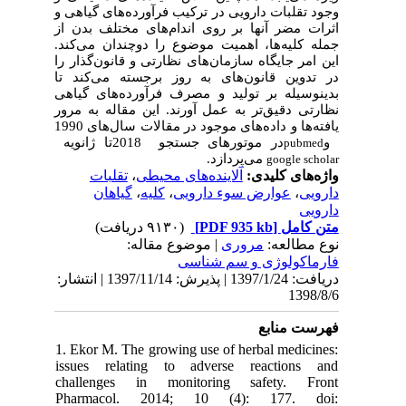
وجود تقلبات دارویی در ترکیب فرآورده‌های گیاهی و
اثرات مضر آنها بر روی اندام‌های مختلف بدن از
جمله کلیه‌ها، اهمیت موضوع را دوچندان می
کند.
این امر جایگاه سازمان‌های نظارتی و قانون‌گذار را
در تدوین قانون‌های به روز برجسته می‌کند تا
بدینوسیله بر تولید و مصرف فرآورده‌های گیاهی
نظارتی دقیق‌تر به عمل آورند. این مقاله به مرور
یافته‌ها و داده‌های موجود در مقالات سال‌های 1990
تا ژانویه
2018
در موتور‌های جستجو
و
pubmed
می‌پردازد.
google scholar
تقلبات
،
آلاینده‌های محیطی
واژه‌های کلیدی:
گیاهان
،
کلیه
،
عوارض سوء دارویی
،
دارویی
دارویی
(۹۱۳۰ دریافت)
[PDF 935 kb]
متن کامل
نوع مطالعه:
مروری
| موضوع مقاله:
فارماكولوژی و سم شناسی
دریافت: 1397/1/24 | پذیرش: 1397/11/14 | انتشار:
1398/8/6
فهرست منابع
1. Ekor M. The growing use of herbal medicines:
issues relating to adverse reactions and
challenges in monitoring safety. Front
Pharmacol. 2014; 10 (4): 177. doi: