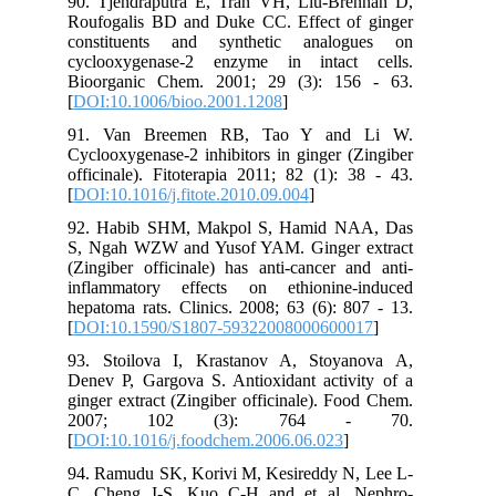
90. Tjendraputra E, Tran VH, Liu-Brennan D,
Roufogalis BD and Duke CC. Effect of ginger
constituents and synthetic analogues on
cyclooxygenase-2 enzyme in intact cells.
Bioorganic Chem. 2001; 29 (3): 156 - 63.
[
DOI:10.1006/bioo.2001.1208
]
91. Van Breemen RB, Tao Y and Li W.
Cyclooxygenase-2 inhibitors in ginger (Zingiber
officinale). Fitoterapia 2011; 82 (1): 38 - 43.
[
DOI:10.1016/j.fitote.2010.09.004
]
92. Habib SHM, Makpol S, Hamid NAA, Das
S, Ngah WZW and Yusof YAM. Ginger extract
(Zingiber officinale) has anti-cancer and anti-
inflammatory effects on ethionine-induced
hepatoma rats. Clinics. 2008; 63 (6): 807 - 13.
[
DOI:10.1590/S1807-59322008000600017
]
93. Stoilova I, Krastanov A, Stoyanova A,
Denev P, Gargova S. Antioxidant activity of a
ginger extract (Zingiber officinale). Food Chem.
2007; 102 (3): 764 - 70.
[
DOI:10.1016/j.foodchem.2006.06.023
]
94. Ramudu SK, Korivi M, Kesireddy N, Lee L-
C, Cheng I-S, Kuo C-H and et al. Nephro-