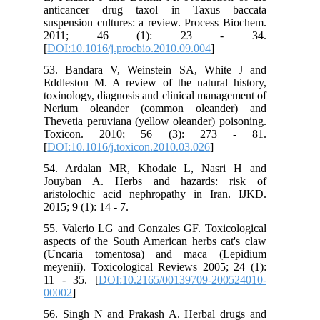
anticancer drug taxol in Taxus baccata
suspension cultures: a review. Process Biochem.
2011; 46 (1): 23 - 34.
[
DOI:10.1016/j.procbio.2010.09.004
]
53. Bandara V, Weinstein SA, White J and
Eddleston M. A review of the natural history,
toxinology, diagnosis and clinical management of
Nerium oleander (common oleander) and
Thevetia peruviana (yellow oleander) poisoning.
Toxicon. 2010; 56 (3): 273 - 81.
[
DOI:10.1016/j.toxicon.2010.03.026
]
54. Ardalan MR, Khodaie L, Nasri H and
Jouyban A. Herbs and hazards: risk of
aristolochic acid nephropathy in Iran. IJKD.
2015; 9 (1): 14 - 7.
55. Valerio LG and Gonzales GF. Toxicological
aspects of the South American herbs cat's claw
(Uncaria tomentosa) and maca (Lepidium
meyenii). Toxicological Reviews 2005; 24 (1):
11 - 35. [
DOI:10.2165/00139709-200524010-
00002
]
56. Singh N and Prakash A. Herbal drugs and