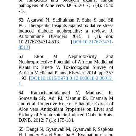
pathogens of Aloe vera. IJCS. 2017; 5 (4): 1540
- 3.
62. Agarwal N, Sadhukhan P, Saha S and Sil
PC. Therapeutic Insights against oxidative stress
induced diabetic nephropathy: a review. J.
Autoimmune Disorders 2015; 1 (1). doi:
10.21767/2471-8513. [
DOI:10.21767/2471-
8513
]
63. Ekor M. Nephrotoxicity and
Nephroprotective Potential of African Medicinal
Plants in: Kuete V. Toxicological Survey of
African Medicinal Plants. Elsevier. 2014, pp: 357
- 93. [
DOI:10.1016/B978-0-12-800018-2.00012-
1
]
64. Ramachandraiahgari Y, Madhavi R,
Somesula SR, Adi PJ, Mannur IS, Enamala M
and et al. Protective Role of Ethanolic Extract of
Aloe vera Antioxidant Properties on Liver and
Kidney of Streptozotocin-Induced Diabetic Rats.
DJNB. 2012; 7 (1): 175-184.
65. Dangi N, Gyanwali M, Gyanwali P, Sapkota
H, Pandey A and Shrestha A. Evaluation of aloe