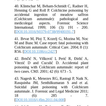
40. Klintschar M, Beham-Schmidt C, Radner H,
Henning G and Roll P. Colchicine poisoning by
accidental ingestion of meadow saffron
(Colchicum autumnale): pathological and
medicolegal aspects. Forensic Science
International. 1999; 106 (3): 191 - 200.
[
DOI:10.1016/S0379-0738(99)00191-7
]
41. Brvar M, Ploj T, Kozelj G, Mozina M, Noc
M and Bunc M. Case report: fatal poisoning with
Colchicum autumnale. Critical Care. 2004; 8 (1):
R56. [
DOI:10.1186/cc2427
]
42. Brnčić N, Višković I, Perić R, Đirlić A,
Vitezić D and Cuculić D. Accidental plant
poisoning with Colchicum autumnale: report of
two cases. CMJ. 2001; 42 (6): 673 - 5.
43. Nagesh K, Menezes RG, Rastogi P, Naik N,
Rasquinha JM, Senthilkumaran S and et al.
Suicidal plant poisoning with Colchicum
autumnale. J. Forensic and Legal Medicine 2011;
18 (6): 285 - 7.
[
DOI:10.1016/j.jflm.2011.04.008
]