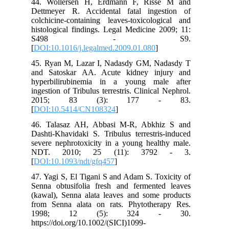
44. Wollersen H, Erdmann F, Risse M and
Dettmeyer R. Accidental fatal ingestion of
colchicine-containing leaves-toxicological and
histological findings. Legal Medicine 2009; 11:
S498 - S9.
[
DOI:10.1016/j.legalmed.2009.01.080
]
45. Ryan M, Lazar I, Nadasdy GM, Nadasdy T
and Satoskar AA. Acute kidney injury and
hyperbilirubinemia in a young male after
ingestion of Tribulus terrestris. Clinical Nephrol.
2015; 83 (3): 177 - 83.
[
DOI:10.5414/CN108324
]
46. Talasaz AH, Abbasi M-R, Abkhiz S and
Dashti-Khavidaki S. Tribulus terrestris-induced
severe nephrotoxicity in a young healthy male.
NDT. 2010; 25 (11): 3792 - 3.
[
DOI:10.1093/ndt/gfq457
]
47. Yagi S, El Tigani S and Adam S. Toxicity of
Senna obtusifolia fresh and fermented leaves
(kawal), Senna alata leaves and some products
from Senna alata on rats. Phytotherapy Res.
1998; 12 (5): 324 - 30.
https://doi.org/10.1002/(SICI)1099-