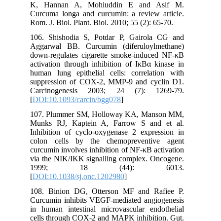
K, Hannan A, Mohiuddin E and Asif M.
Curcuma longa and curcumin: a review article.
Rom. J. Biol. Plant. Biol. 2010; 55 (2): 65-70.
106. Shishodia S, Potdar P, Gairola CG and
Aggarwal BB. Curcumin (diferuloylmethane)
down-regulates cigarette smoke-induced NF-κB
activation through inhibition of IκBα kinase in
human lung epithelial cells: correlation with
suppression of COX-2, MMP-9 and cyclin D1.
Carcinogenesis 2003; 24 (7): 1269-79.
[
DOI:10.1093/carcin/bgg078
]
107. Plummer SM, Holloway KA, Manson MM,
Munks RJ, Kaptein A, Farrow S and et al.
Inhibition of cyclo-oxygenase 2 expression in
colon cells by the chemopreventive agent
curcumin involves inhibition of NF-κB activation
via the NIK/IKK signalling complex. Oncogene.
1999; 18 (44): 6013.
[
DOI:10.1038/sj.onc.1202980
]
108. Binion DG, Otterson MF and Rafiee P.
Curcumin inhibits VEGF-mediated angiogenesis
in human intestinal microvascular endothelial
cells through COX-2 and MAPK inhibition. Gut.