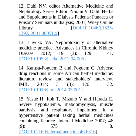
12. Dahl NV, editor Alternative Medicine and
Nephrology Series Editor: Naomi V. Dahl: Herbs
and Supplements in Dialysis Patients: Panacea or
Poison? Seminars in dialysis; 2001, Wiley Online
Library. [
DOI:10.1046/j.1525-
139X.2001.00051.x
]
13. Luyckx VA. Nephrotoxicity of alternative
medicine practice. Advances in Chronic Kidney
Disease 2012; 19 (3): 129 - 41.
[
DOI:10.1053/j.ackd.2012.04.005
]
14. Kamsu-Foguem B and Foguem C. Adverse
drug reactions in some African herbal medicine:
literature review and stakeholders' interview.
IMR. 2014; 3 (3): 126 - 32.
[
DOI:10.1016/j.imr.2014.05.001
]
15. Yasue H, Itoh T, Mizuno Y and Harada E.
Severe hypokalemia, rhabdomyolysis, muscle
paralysis, and respiratory impairment in a
hypertensive patient taking herbal medicines
containing licorice. Internal Medicine 2007; 46
(9): 575 - 8.
[
DOI:10.2169/internalmedicine.46.6316
]