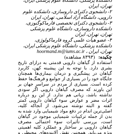
دانشکده پزشکی، دانشگاه علوم پزشکی ایران،
تهران،‌ ایران
۲- دانشجوی دکترای داروسازی، دانشکده علوم
دارویی، دانشگاه آزاد اسلامی، تهران،‌ ایران
۳- دانشجوی دکترای تخصصی فارماکوگنوزی،
دانشکده داروسازی، دانشگاه علوم پزشکی
تهران، تهران،‌ ایران
۴- عضو هیأت علمی گروه فارماکولوژی،
دانشکده پزشکی، دانشگاه علوم پزشکی ایران،
hoormand.m@iums.ac.ir
تهران،‌ ایران ،
چکیده:
(۸۳۹۳ مشاهده)
استفاده از گیاهان دارویی قدمتی به درازای تاریخ
بشری دارد. با توجه به این پیشینه کهن، کاربرد
گیاهان در پیشگیری و درمان بیماری‌ها همچنان
جایگاه خود را در بسیاری از جوامع و فرهنگ‌ها حفظ
کرده است. بسیاری از مردم در سراسر جهان بر
این باورند که مصرف گیاهان دارویی اگر سودی
نداشته باشد، زیانی هم ندارد. از این
رو درباره
اثرات مضر و عوارض سوء گیاهان دارویی کمتر
گفته و البته نوشته می‌شود. از آنجاکه کلیه،
اصلی‌ترین اندام در دفع مواد شیمیایی وارد شده به
بدن از جمله ترکیبات شیمیایی موجود در گیاهان
است، بررسی تأثیرات سوء احتمالی مصرف
گیاهان دارویی بر ساختار و عملکرد کلیه اهمیتی
ویژه می‌یابد. همچنین نقش آلاینده‌های محیطی و