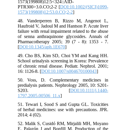
1573(199808)12:5<324::AID-
PTR300>3.0.CO;2-2 [
DOI:10.1002/(SICI)1099-
1573(199808)12:53.0.CO;2-2
]
48. Vanderperren B, Rizzo M, Angenot L,
Haufroid V, Jadoul M and Hantson P. Acute liver
failure with renal impairment related to the abuse
of senna anthraquinone glycosides. Annals of
Pharmacotherapy 2005; 39 (7 - 8): 1353 - 7.
[
DOI:10.1345/aph.1E670
]
49. Cho BS, Kim SD, Choi YM and Kang HH.
School urinalysis screening in Korea: Prevalence
of chronic renal disease. Pediatr. Nephrol. 2001;
16: 1126-8. [
DOI:10.1007/s004670100043
]
50. Voss, D. Complementary medicines in
predialysis patients. Nephrology 2005, 10: S201-
S203. [
DOI:10.1111/j.1440-
1797.2005.00506_11.x
]
51. Tewari I, Sood S and Gupta GL. Toxicities
of herbal medicines: use with precautions. JPR.
2014; 4 (02).
52. Malik S, Cusidó RM, Mirjalili MH, Moyano
E, Palazón J and Bonfill M. Production of the