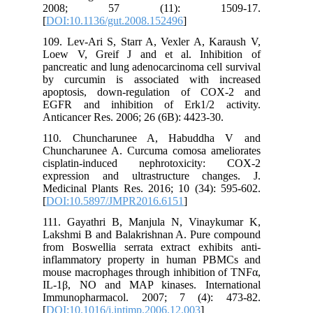
2008; 57 (11): 1509-17.
[
DOI:10.1136/gut.2008.152496
]
109. Lev-Ari S, Starr A, Vexler A, Karaush V,
Loew V, Greif J and et al. Inhibition of
pancreatic and lung adenocarcinoma cell survival
by curcumin is associated with increased
apoptosis, down-regulation of COX-2 and
EGFR and inhibition of Erk1/2 activity.
Anticancer Res. 2006; 26 (6B): 4423-30.
110. Chuncharunee A, Habuddha V and
Chuncharunee A. Curcuma comosa ameliorates
cisplatin-induced nephrotoxicity: COX-2
expression and ultrastructure changes. J.
Medicinal Plants Res. 2016; 10 (34): 595-602.
[
DOI:10.5897/JMPR2016.6151
]
111. Gayathri B, Manjula N, Vinaykumar K,
Lakshmi B and Balakrishnan A. Pure compound
from Boswellia serrata extract exhibits anti-
inflammatory property in human PBMCs and
mouse macrophages through inhibition of TNFα,
IL-1β, NO and MAP kinases. International
Immunopharmacol. 2007; 7 (4): 473-82.
[
DOI:10.1016/j.intimp.2006.12.003
]