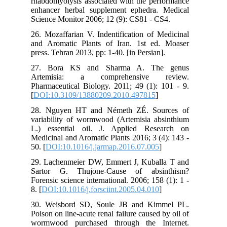
rhabdomyolysis associated with the performance
enhancer herbal supplement ephedra. Medical
Science Monitor 2006; 12 (9): CS81 - CS4.
26. Mozaffarian V. Indentification of Medicinal
and Aromatic Plants of Iran. 1st ed. Moaser
press. Tehran 2013, pp: 1-40. [in Persian].
27. Bora KS and Sharma A. The genus
Artemisia: a comprehensive review.
Pharmaceutical Biology. 2011; 49 (1): 101 - 9.
[
DOI:10.3109/13880209.2010.497815
]
28. Nguyen HT and Németh ZÉ. Sources of
variability of wormwood (Artemisia absinthium
L.) essential oil. J. Applied Research on
Medicinal and Aromatic Plants 2016; 3 (4): 143 -
50. [
DOI:10.1016/j.jarmap.2016.07.005
]
29. Lachenmeier DW, Emmert J, Kuballa T and
Sartor G. Thujone-Cause of absinthism?
Forensic science international. 2006; 158 (1): 1 -
8. [
DOI:10.1016/j.forsciint.2005.04.010
]
30. Weisbord SD, Soule JB and Kimmel PL.
Poison on line-acute renal failure caused by oil of
wormwood purchased through the Internet.