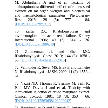
M, Abdugheny A and et al. Toxicity of
anthraquinones: differential effects of rumex seed
extracts on rat organ weights and biochemical
and haematological parameters. Phytotherapy
Res. 2015; 29 (5): 777 - 84.
[
DOI:10.1002/ptr.5317
]
70. Zager RA. Rhabdomyolysis and
myohemoglobinuric acute renal failure. Kidney
International. 1996; 49 (2): 314 - 26.
[
DOI:10.1038/ki.1996.48
]
71. Zimmerman JL and Shen MC.
Rhabdomyolysis. Chest. 2013; 144 (3): 1058 -
65. [
DOI:10.1378/chest.12-2016
]
72. Vanholder R, Sever MS, Erek E and Lameire
N. Rhabdomyolysis. JASN. 2000; 11 (8): 1553 -
61.
73. Vaziri ND, Thomas R, Sterling M, Seiff K,
Pahl MV, Davila J and et al. Toxicity with
intravenous injection of crude marijuana extract.
Clinical Toxicol. 1981; 18 (3): 353 - 66.
[
DOI:10.3109/15563658108990042
]
74. Brandenburg D and Wernick R. Intravenous