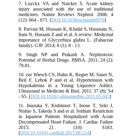
7. Luyckx VA and Naicker S. Acute kidney
injury associated with the use of traditional
medicines. Nature Reviews Nephrol. 2008; 4
(12): 664 - 671. [
DOI:10.1038/ncpneph0970
]
8. Parvaiz M, Hussain K, Khalid S, Hussnain N,
Iram N, Hussain Z and et al. A review: Medicinal
importance of Glycyrrhiza glabra L. (Fabaceae
family). GJP. 2014; 8 (1): 8 - 13.
9. Singh NP and Prakash A. Nephrotoxic
Potential of Herbal Drugs. JIMSA. 2011; 24 (2):
79-81.
10. zur Wiesch CS, Hahn K, Regier M, Sauer N,
Beil F, Lebok P and et al. Hypertension with
Hypokalemia in a Young Liquorice Addict.
Ultrasound in Medicine & Biol. 2011; 37 (8): S4
- S5. [
DOI:10.1016/j.ultrasmedbio.2011.05.045
]
11. Inuzuka Y, Kishimori T, Inoue T, Seki J,
Nishio S, Takeda S and et al. Sodium Restriction
in Japanese Patients Hospitalized with Acute
Decompensated Heart Failure. J. Cardiac Failure
2015; 21 (10): S183.
[
DOI:10.1016/j.cardfail.2015.08.214
]