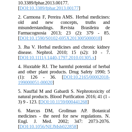
10.3389/fphar.2013.00177.
[
DOI:10.3389/fphar.2013.00177
]
2. Carmona F, Pereira AMS. Herbal medicines:
old and new concepts, truths and
misunderstandings. Revista Brasileira de
Farmacognosia 2013; 23 (2): 379 - 85.
[
DOI:10.1590/S0102-695X2013005000018
]
3. Jha V. Herbal medicines and chronic kidney
disease. Nephrol. 2010; 15 (s2): 10 - 7.
[
DOI:10.1111/j.1440-1797.2010.01305.x
]
4. Huxtable RJ. The harmful potential of herbal
and other plant products. Drug Safety 1990; 5
(1): 126 - 36. [
DOI:10.2165/00002018-
199000051-00020
]
5. Nauffal M and Gabardi S. Nephrotoxicity of
natural products. Blood Purification 2016; 41 (1 -
3) 9 - 123. [
DOI:10.1159/000441268
]
6. Marcus DM, Grollman AP. Botanical
medicines - the need for new regulations. N.
Engl. J. Med. 2002; 347: 2073-2076.
[
DOI:10.1056/NEJMsb022858
]