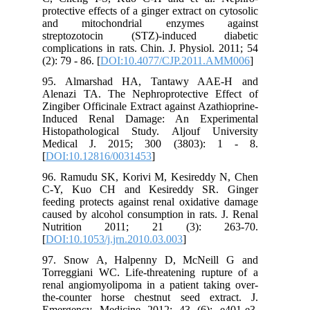
protective effects of a ginger extract on cytosolic
and mitochondrial enzymes against
streptozotocin (STZ)-induced diabetic
complications in rats. Chin. J. Physiol. 2011; 54
(2): 79 - 86. [
DOI:10.4077/CJP.2011.AMM006
]
95. Almarshad HA, Tantawy AAE-H and
Alenazi TA. The Nephroprotective Effect of
Zingiber Officinale Extract against Azathioprine-
Induced Renal Damage: An Experimental
Histopathological Study. Aljouf University
Medical J. 2015; 300 (3803): 1 - 8.
[
DOI:10.12816/0031453
]
96. Ramudu SK, Korivi M, Kesireddy N, Chen
C-Y, Kuo CH and Kesireddy SR. Ginger
feeding protects against renal oxidative damage
caused by alcohol consumption in rats. J. Renal
Nutrition 2011; 21 (3): 263-70.
[
DOI:10.1053/j.jrn.2010.03.003
]
97. Snow A, Halpenny D, McNeill G and
Torreggiani WC. Life-threatening rupture of a
renal angiomyolipoma in a patient taking over-
the-counter horse chestnut seed extract. J.
Emergency Medicine 2012; 43 (6): e401-e3.