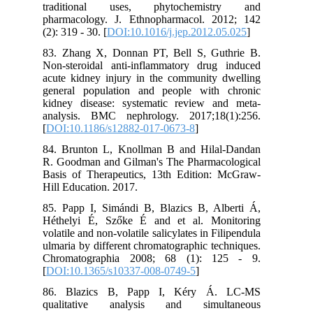
traditional uses, phytochemistry and
pharmacology. J. Ethnopharmacol. 2012; 142
(2): 319 - 30. [
DOI:10.1016/j.jep.2012.05.025
]
83. Zhang X, Donnan PT, Bell S, Guthrie B.
Non-steroidal anti-inflammatory drug induced
acute kidney injury in the community dwelling
general population and people with chronic
kidney disease: systematic review and meta-
analysis. BMC nephrology. 2017;18(1):256.
[
DOI:10.1186/s12882-017-0673-8
]
84. Brunton L, Knollman B and Hilal-Dandan
R. Goodman and Gilman's The Pharmacological
Basis of Therapeutics, 13th Edition: McGraw-
Hill Education. 2017.
85. Papp I, Simándi B, Blazics B, Alberti Á,
Héthelyi É, Szőke É and et al. Monitoring
volatile and non-volatile salicylates in Filipendula
ulmaria by different chromatographic techniques.
Chromatographia 2008; 68 (1): 125 - 9.
[
DOI:10.1365/s10337-008-0749-5
]
86. Blazics B, Papp I, Kéry Á. LC-MS
qualitative analysis and simultaneous