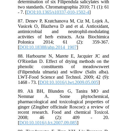
determination of six Filipendula salicylates with
two standards. Chromatographia 2010; 71 (1): 61
- 7. [
DOI:10.1365/s10337-010-1502-4
]
87. Denev P, Kratchanova M, Ciz M, Lojek A,
Vasicek O, Blazheva D and et al. Antioxidant,
antimicrobial and neutrophil-modulating
activities of herb extracts. Acta Biochimica
Polonica 2014; 61 (2): 359-367.
[
DOI:10.18388/abp.2014_1907
]
88. Harbourne N, Marete E, Jacquier JC and
O'Riordan D. Effect of drying methods on the
phenolic constituents of meadowsweet
(Filipendula ulmaria) and willow (Salix alba).
LWT-Food Science and Technol. 2009; 42 (9):
1468 - 73. [
DOI:10.1016/j.lwt.2009.05.005
]
89. Ali BH, Blunden G, Tanira MO and
Nemmar A. Some phytochemical,
pharmacological and toxicological properties of
ginger (Zingiber officinale Roscoe): a review of
recent research. Food and chemical Toxicol.
2008; 46 (2): 409 - 20.
[
DOI:10.1016/j.fct.2007.09.085
]