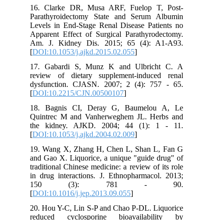
16. Clarke DR, Musa ARF, Fuelop T, Post-
Parathyroidectomy State and Serum Albumin
Levels in End-Stage Renal Disease Patients no
Apparent Effect of Surgical Parathyrodectomy.
Am. J. Kidney Dis. 2015; 65 (4): A1-A93.
[
DOI:10.1053/j.ajkd.2015.02.055
]
17. Gabardi S, Munz K and Ulbricht C. A
review of dietary supplement-induced renal
dysfunction. CJASN. 2007; 2 (4): 757 - 65.
[
DOI:10.2215/CJN.00500107
]
18. Bagnis CI, Deray G, Baumelou A, Le
Quintrec M and Vanherweghem JL. Herbs and
the kidney. AJKD. 2004; 44 (1): 1 - 11.
[
DOI:10.1053/j.ajkd.2004.02.009
]
19. Wang X, Zhang H, Chen L, Shan L, Fan G
and Gao X. Liquorice, a unique "guide drug" of
traditional Chinese medicine: a review of its role
in drug interactions. J. Ethnopharmacol. 2013;
150 (3): 781 - 90.
[
DOI:10.1016/j.jep.2013.09.055
]
20. Hou Y-C, Lin S-P and Chao P-DL. Liquorice
reduced cyclosporine bioavailability by