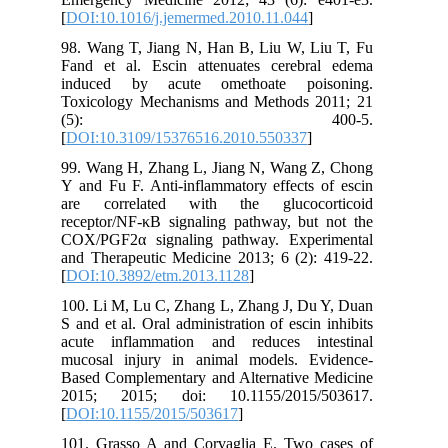
[
DOI:10.1016/j.jemermed.2010.11.044
]
98. Wang T, Jiang N, Han B, Liu W, Liu T, Fu
Fand et al. Escin attenuates cerebral edema
induced by acute omethoate poisoning.
Toxicology Mechanisms and Methods 2011; 21
(5): 400-5.
[
DOI:10.3109/15376516.2010.550337
]
99. Wang H, Zhang L, Jiang N, Wang Z, Chong
Y and Fu F. Anti‑inflammatory effects of escin
are correlated with the glucocorticoid
receptor/NF‑κB signaling pathway, but not the
COX/PGF2α signaling pathway. Experimental
and Therapeutic Medicine 2013; 6 (2): 419-22.
[
DOI:10.3892/etm.2013.1128
]
100. Li M, Lu C, Zhang L, Zhang J, Du Y, Duan
S and et al. Oral administration of escin inhibits
acute inflammation and reduces intestinal
mucosal injury in animal models. Evidence-
Based Complementary and Alternative Medicine
2015; 2015; doi: 10.1155/2015/503617.
[
DOI:10.1155/2015/503617
]
101. Grasso A and Corvaglia E. Two cases of