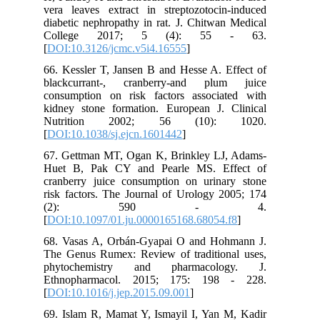
vera leaves extract in streptozotocin-induced
diabetic nephropathy in rat. J. Chitwan Medical
College 2017; 5 (4): 55 - 63.
[
DOI:10.3126/jcmc.v5i4.16555
]
66. Kessler T, Jansen B and Hesse A. Effect of
blackcurrant-, cranberry-and plum juice
consumption on risk factors associated with
kidney stone formation. European J. Clinical
Nutrition 2002; 56 (10): 1020.
[
DOI:10.1038/sj.ejcn.1601442
]
67. Gettman MT, Ogan K, Brinkley LJ, Adams-
Huet B, Pak CY and Pearle MS. Effect of
cranberry juice consumption on urinary stone
risk factors. The Journal of Urology 2005; 174
(2): 590 - 4.
[
DOI:10.1097/01.ju.0000165168.68054.f8
]
68. Vasas A, Orbán-Gyapai O and Hohmann J.
The Genus Rumex: Review of traditional uses,
phytochemistry and pharmacology. J.
Ethnopharmacol. 2015; 175: 198 - 228.
[
DOI:10.1016/j.jep.2015.09.001
]
69. Islam R, Mamat Y, Ismayil I, Yan M, Kadir