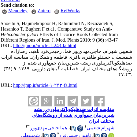
Send citation to:
Mendeley
Zotero
RefWorks
Shoeibi S, Hajimehdipoor H, Rahimifard N, Rezazadeh S,
Hasanloo T, Bagheri F et al . Comparative Study on Anti-
Helicobacter pylori
Effects of Licorice Roots Collected from
Different Regions of Iran. J. Med. Plants 2010; 9 (36) :43-47
URL:
http://jmp.ir/article-1-243-fa.html
یبی شهرام، حاجی‌مهدی‌پور هما، رحیمی‌فرد ناهید، رضا‌زاده
سعلی، حسنلو طاهره، باقری فاطمه و همکاران.. مقایسه اثرات
هلیکوباکترپیلوری ریشه شیرین‌بیان جمع‌آوری شده از
رویشگاه‌های مختلف ایران. فصلنامه گياهان دارویی. ۱۳۸۹; ۹ (۳۶)
URL:
http://jmp.ir/article-۱-۲۴۳-fa.html
مقایسه اثرات ضدهلیکوباکترپیلوری ریشه
شیرین‌بیان جمع‌آوری شده از رویشگاه‌های
مختلف ایران
۲
*
۱
شهرام شعیبی
،
هما حاجی‌مهدی‌پور
۳
،
ناهید رحیمی‌فرد
،
شمسعلی