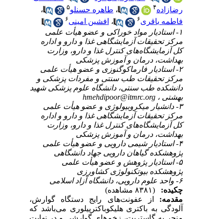
۵
۴
رضا‌زاده
،
طاهره حسنلو
،
۶
۶
فاطمه باقری
،
افشین امینی
۱- استادیار مواد خوراکی و عضو هیأت علمی
مرکز تحقیقات آزمایشگاهی غذا و دارو و اداره
کل آزمایشگاه‌های کنترل غذا و دارو، وزارت
بهداشت، درمان و آموزش پزشکی
۲- استادیار فارماکوگنوزی و عضو هیأت علمی
مرکز تحقیقات طب سنتی و مفردات پزشکی و
دانشکده طب سنتی، دانشگاه علوم پزشکی شهید
بهشتی ،
hmehdipoor@itmrc.org
۳- دانشیار میکروبیولوژی و عضو هیأت علمی
مرکز تحقیقات آزمایشگاهی غذا و دارو و اداره
کل آزمایشگاه‌های کنترل غذا و دارو، وزارت
بهداشت، درمان و آموزش پزشکی
۴- استادیار شیمی دارویی و عضو هیأت علمی
پژوهشکده گیاهان دارویی جهاد دانشگاهی
۵- استادیار پژوهش و عضو هیأت علمی
پژوهشکده بیوتکنولوژی کشاورزی
۶- واحد علوم دارویی، دانشگاه آزاد اسلامی
چکیده:
(۸۳۸۱ مشاهده)
مقدمه:
از عفونت‌های رایج دستگاه گوارش،
آلودگی به باکتری هلیکوباکترپیلوری می‌باشد که
منجر به گاستریت، زخم‌های گوارشی و در نهایت