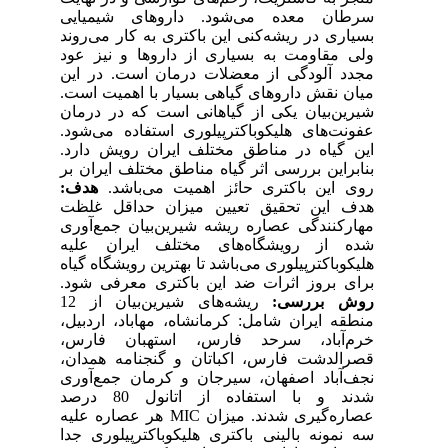
سرطان معده می‌‌‌شود. داروهای شیمیایی
بسیاری در ریشه‌کنی این باکتری به کار می‌روند
ولی مقاومت به بسیاری از داروها و نیز عود
مجدد آلودگی از معضلات درمان است. در این
میان نقش داروهای گیاهی بسیار با اهمیت است.
شیرین‌بیان یکی از گیاهانی است که در درمان
عفونت‌های هلیکوباکترپیلوری استفاده می‌شود.
این گیاه در مناطق مختلف ایران رویش دارد.
بنابراین بررسی اثر گیاه مناطق مختلف ایران بر
روی این باکتری حائز اهمیت می‌باشد.
هدف:
هدف این تحقیق تعیین میزان حداقل غلظت
مهارکنندگی عصاره ریشه شیرین‌بیان جمع‌آوری
شده از رویشگاه‌های مختلف ایران علیه
هلیکوباکترپیلوری می‌باشد تا بهترین رویشگاه گیاه
برای بروز اثرات ضد این باکتری معرفی شود.
روش بررسی:
ریشه‌های شیرین‌بیان از 12
منطقه ایران شامل: کرمانشاه، مهاباد، اردبیل،
خرم‌آباد، سرحد فارس، استهبان فارس،
قصرالدشت فارس، اکباتان و گنجنامه همدان،
نجف‌آباد اصفهان، سیرجان و کرمان جمع‌آوری
شدند و با استفاده از اتانول 80 درصد
عصاره‌گیری شدند. میزان MIC هر عصاره علیه
سه نمونه بالینی باکتری هلیکوباکترپیلوری جدا