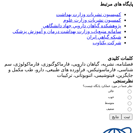
اه های مرتبط
کمیسیون نشریات وزارت بهداشت
کمسیون نشریات وزارت علوم
پژوهشكده گياهان دارويي جهاد دانشگاهي
سامانه منبع‌ياب وزارت بهداشت درمان و آموزش پزشکی
شبكه گياهي ايران
شرکت یکتاوب
ت کلیدی
امه، نشریه، گیاهان دارویی، فارماکوگنوزی، فارماکولوژی، سم
ی، فارماسوتیکس، فرآورده های طبیعی، دارو، طب مکمل و
زین، فیتوشیمی، اتنوبوتانی، ترکیبات
سنجی
ما در مورد عملکرد پایگاه چیست؟
عالی
خوب
متوسط
ضعیف