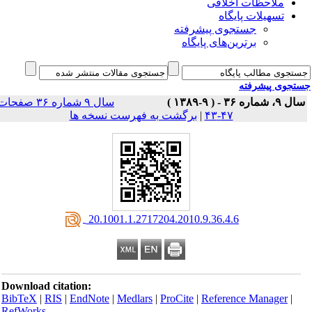
ملاحظات اخلاقی
تسهیلات پایگاه
جستجوی پیشرفته
برترین‌های پایگاه
جوی پیشرفته
 ۳۶ - ( ۹-۱۳۸۹ )
سال ۹ شماره ۳۶ صفحات
۴۷-۴۳
|
برگشت به فهرست نسخه ها
‎ 20.1001.1.2717204.2010.9.36.4.6
Download citation:
BibTeX
|
RIS
|
EndNote
|
Medlars
|
ProCite
|
Reference Manager
|
RefWorks