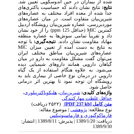
شده از بیماران در حین اندوسکوپی تعیین شد.
نتایج:
نتایج نشان دادند که حساسیت باکتری‌های
جدا شده از معده افراد مختلف به عصاره‌های
شیرین‌بیان متفاوت است. در میان عصاره‌های
موردبررسی، عصاره شیرین‌بیان رویشگاه اردبیل
کمترین MIC (حداقل ppm 125) را از خود نشان
داد و تقریباً تمامی سوش‌ها به عصاره منطقه
مهاباد مقاومت نشان دادند.
نتیجه‌گیری:
با توجه
به نتایج به دست آمده از تعیین میزان MIC
عصاره‌های شیرین‌بیان مناطق مختلف ایران
می‌توان گفت مشکل مقاومت به دارو در میان
گیاهان دارویی همانند داروهای شیمیایی دیده
می‌شود. به علاوه هنگام استفاده از یک گیاه
دارویی در درمان نوع خاصی از بیماری باید به
رویشگاه آن توجه نمود تا بهترین اثر درمانی
حاصل شود.
واژه‌های کلیدی:
شیرین‌بیان
،
هلیکوباکترپیلوری
،
حداقل غلظت مهارکنندگی
متن کامل
[PDF 237 kb]
(۲۵۲۲ دریافت)
نوع مطالعه:
پژوهشی
| موضوع مقاله:
فارماكوگنوزی و فارماسيوتيكس
دریافت: 1389/1/20 | پذیرش: 1389/8/11 | انتشار:
1389/9/30