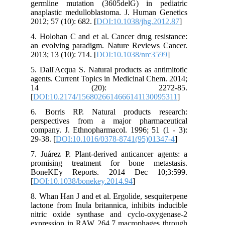
germline mutation (3605delG) in pediatric
anaplastic medulloblastoma. J. Human Genetics
2012; 57 (10): 682. [
DOI:10.1038/jhg.2012.87
]
4. Holohan C and et al. Cancer drug resistance:
an evolving paradigm. Nature Reviews Cancer.
2013; 13 (10): 714. [
DOI:10.1038/nrc3599
]
5. Dall'Acqua S. Natural products as antimitotic
agents. Current Topics in Medicinal Chem. 2014;
14 (20): 2272-85.
[
DOI:10.2174/1568026614666141130095311
]
6. Borris RP. Natural products research:
perspectives from a major pharmaceutical
company. J. Ethnopharmacol. 1996; 51 (1 - 3):
29-38. [
DOI:10.1016/0378-8741(95)01347-4
]
7. Juárez P. Plant-derived anticancer agents: a
promising treatment for bone metastasis.
BoneKEy Reports. 2014 Dec 10;3:599.
[
DOI:10.1038/bonekey.2014.94
]
8. Whan Han J and et al. Ergolide, sesquiterpene
lactone from Inula britannica, inhibits inducible
nitric oxide synthase and cyclo‐oxygenase‐2
expression in RAW 264.7 macrophages through