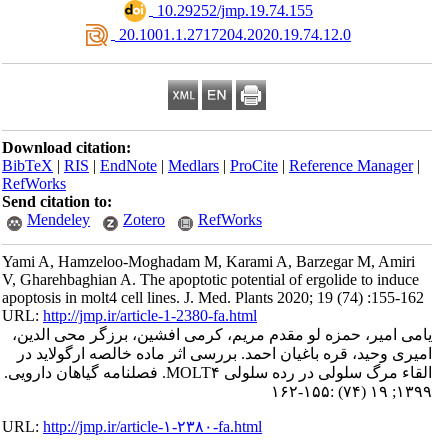
‎ 10.29252/jmp.19.74.155
‎ 20.1001.1.2717204.2020.19.74.12.0
Download citation:
BibTeX
|
RIS
|
EndNote
|
Medlars
|
ProCite
|
Reference Manager
|
RefWorks
Send citation to:
Mendeley
Zotero
RefWorks
Yami A, Hamzeloo-Moghadam M, Karami A, Barzegar M, Amiri
V, Gharehbaghian A. The apoptotic potential of ergolide to induce
apoptosis in molt4 cell lines. J. Med. Plants 2020; 19 (74) :155-162
URL:
http://jmp.ir/article-1-2380-fa.html
می امیر، حمزه لو مقدم مریم، کرمی افشین، برزگر محی الدین،
یری وحید، قره باغیان احمد. بررسی اثر ماده خالصه ارگولاید در
القاء مرگ سلولی در رده سلولی MOLT۴. فصلنامه گياهان دارویی.
۱۳۹۹; ۱۹ (۷۴) :۱۵
URL:
http://jmp.ir/article-۱-۲۳۸۰-fa.html