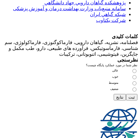
پژوهشكده گياهان دارويي جهاد دانشگاهي
سامانه منبع‌ياب وزارت بهداشت درمان و آموزش پزشکی
شبكه گياهي ايران
شرکت یکتاوب
ت کلیدی
امه، نشریه، گیاهان دارویی، فارماکوگنوزی، فارماکولوژی، سم
ی، فارماسوتیکس، فرآورده های طبیعی، دارو، طب مکمل و
زین، فیتوشیمی، اتنوبوتانی، ترکیبات
سنجی
ما در مورد عملکرد پایگاه چیست؟
عالی
خوب
متوسط
ضعیف