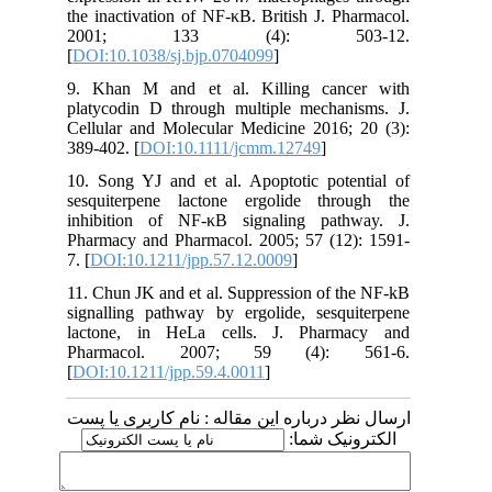
the inactivation of NF‐κB. British J. Pharmacol.
2001; 133 (4): 503-12.
[
DOI:10.1038/sj.bjp.0704099
]
9. Khan M and et al. Killing cancer with
platycodin D through multiple mechanisms. J.
Cellular and Molecular Medicine 2016; 20 (3):
389-402. [
DOI:10.1111/jcmm.12749
]
10. Song YJ and et al. Apoptotic potential of
sesquiterpene lactone ergolide through the
inhibition of NF‐κB signaling pathway. J.
Pharmacy and Pharmacol. 2005; 57 (12): 1591-
7. [
DOI:10.1211/jpp.57.12.0009
]
11. Chun JK and et al. Suppression of the NF‐kB
signalling pathway by ergolide, sesquiterpene
lactone, in HeLa cells. J. Pharmacy and
Pharmacol. 2007; 59 (4): 561-6.
[
DOI:10.1211/jpp.59.4.0011
]
ارسال نظر درباره این مقاله : نام کاربری یا پست
الکترونیک شما: