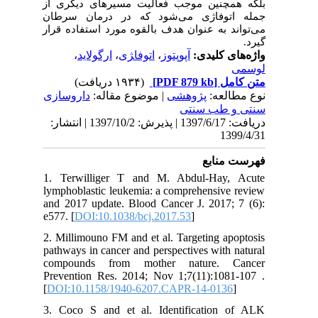
بلکه همچنین موجب فعالیت مسیرهای دیگری از
جمله اتوفاژی می‌شود که در درمان سرطان
می‌تواند به عنوان هدف بالقوه مورد استفاده قرار
گیرد.
واژه‌های کلیدی:
آپوپتوز
،
اتوفا‍ژی
،
ارگولاید
،
لوسمی
متن کامل
[PDF 879 kb]
(۱۹۳۴ دریافت)
نوع مطالعه:
پژوهشی
| موضوع مقاله:
داروسازی
سنتی و طب سنتی
دریافت: 1397/6/17 | پذیرش: 1397/10/2 | انتشار:
1399/4/31
فهرست منابع
1. Terwilliger T and M. Abdul-Hay, Acute
lymphoblastic leukemia: a comprehensive review
and 2017 update. Blood Cancer J. 2017; 7 (6):
e577. [
DOI:10.1038/bcj.2017.53
]
2. Millimouno FM and et al. Targeting apoptosis
pathways in cancer and perspectives with natural
compounds from mother nature. Cancer
Prevention Res. 2014; Nov 1;7(11):1081-107 .
[
DOI:10.1158/1940-6207.CAPR-14-0136
]
3. Coco S and et al. Identification of ALK