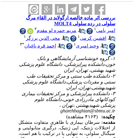
بررسی اثر ماده خالصه ارگولاید در القاء مرگ
سلولی در رده سلولی MOLT4
۲
۱
امیر یامی
،
مریم حمزه لو مقدم
۱
۱
،
افشین کرمی
،
محی الدین برزگر
۳
*
۱
،
وحید امیری
،
احمد قره باغیان
۱- گروه خونشناسی آزمایشگاهی و بانک
خون،دانشکده پیراپزشکی، دانشگاه علوم پزشکی
شهید بهشتی، تهران، ایران
۲- دانشکده طب سنتی و مرکز تحقیقات طب
سنتی و مفردات پزشکی،دانشگاه علوم پزشکی
شهیدبهشتی،تهران، ایران
۳- دانشکده پیراپزشکی و مرکز تحقیقات بیماری
کودکانهای مادرزادی خونی،دانشگاه علوم
پزشکی شهیدبهشتی ،تهران ،
gharehbaghian@sbmu.ac.ir
چکیده:
(۴۱۶۳ مشاهده)
مقدمه:
سرطان بیماری با ظاهری متفاوت متشکل
از اختلالات ‍‍ژنتیک، اپی ژنتیک، درگیری متابولیتی و
سیگنال سلولی، به تنهایی یا در ترکیب با هم است،