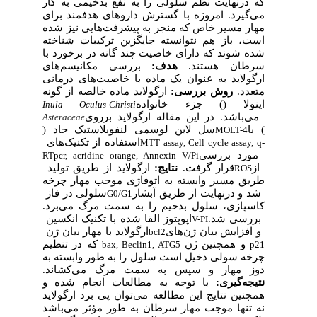
که درنهایت نظم سلولی را به نفع بدخیمی به کار
می‌گیرد. امروزه با گسترش داروهای هدفمند برای
مهار مسیر خاص که منجر به پیشرفت‌هایی نیز شده
است، باز هم نتوانسته جایگزین ترکیبات شناخته
شده شوند که دارای خاصیت چند گانه در برخورد با
سرطان هستند.
هدف:
بررسی مکانیسم‌های
ارگولاید به عنوان یک ماده با خاصیت‌های درمانی
متعدد.
روش بررسی:
ارگولاید ماده خالصه از گونه‌
اینولا (‌
) جزء خانواده
Inula Oculus-Christi
می‌باشد. در این مقاله ارگولاید برروی
Asteraceae
) با
سل لاین لوسمی لنفوبلاستیک حاد (
MOLT-4
MTT assay, Cell cycle assay, q-
مورد بررسی
RTpcr, acridine orange, Annexin V/Pi
از
قرار گرفت.
نتایج:
ارگولاید از طریق تولید
ROS
طریق مسیر وابسته به اتوفاژی موجب مهار چرخه
‌ شد و درنهایت از طریق آبشار
سلولی در فاز
G0/G1
کاسپازی، سلول بدخیم را به سمت مرگ می‌برد.
بررسی شد.
اپوپتوز القا شده با تکنیک انکسین
V-PI
و افزایش بیان ژن‌های
ارگولاید با مهار بیان ژن
bcl2
و همچنین ژن
که در تنظیم
bax, Beclin1, ATG5
p21
چرخه سولی دخیل است سلول را به طور وابسته به
دوز مهار و سپس به سمت مرگ می‌کشاند.
نتیجه‌گیری:
با توجه به مطالعات انجام شده و
همچنین نتایج این مطالعه می‌توان پی برد ارگولاید
نه تنها موجب مهار سرطان به طور مؤثر می‌باشد