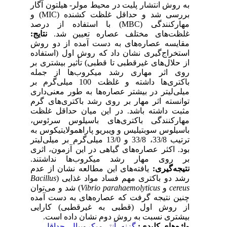
به روش انتشار پلیت در محیط مولر- هیلتون آگار
بررسی شد و حداقل غلظت کشنده (MIC) ‌و
مهارکنندگی (MBC) با استفاده از درصد
غلظت‌های مختلف عصاره تعیین شد.
نتایج:
مقایسه عصاره‌های به دست آمده از دو روش
استخراج‌گیری نشان داد که روش اول (استفاده
از حلال‌های غیرقطبی تا قطبی) تأثیر بیشتری بر
روی اثر مهاری رشد میکروب‌ها از جمله
باکتری‌ها داشته و غلظت 100 میلی‌گرم بر
میلی‌لیتر در بیشتر عصاره‌ها به طور معنی‌داری
توانسته اثر مهار بر روی رشد‌ باکتری‌های گرم
مثبت داشته باشد. در این میان حداقل غلظت
مهارکنندگی باکتری‌های باسیلوس سرﺋوس،
باسیلوس سوبتیلیس و ویبریو پاراهمولایتیکوس به
ترتیب 33/8، 33/8 و 13/0 میلی‌گرم بر میلی‌لیتر
بود. اکثر عصاره‌های گیاهی در این آزمون، اثری
بر روی مهار رشد میکروب‌ها نداشتند.
نتیجه‌گیری:
یافته‌های این مطالعه نشان از عدم
رشد دو باکتری مهم فساد مواد غذایی (
Bacillus
cereus
و
‌Vibrio parahaemolyticus
) شد و می‌توان
چنین نتیجه گرفت که عصاره‌های به دست آمده
از روش اول (قطبی به غیرقطبی) کارایی
بیشتری نسبت به روش دوم نشان داده است.‌
واژه‌های کلیدی:
گزنه
،
آنتی‌میکروبیال
،
حداقل