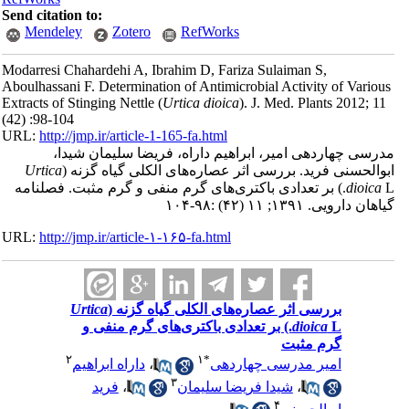
Send citation to:
Mendeley
Zotero
RefWorks
Modarresi Chahardehi A, Ibrahim D, Fariza Sulaiman S,
Aboulhassani F. Determination of Antimicrobial Activity of Variou
Extracts of Stinging Nettle (
Urtica dioica
). J. Med. Plants 2012; 11
(42) :98-104
URL:
http://jmp.ir/article-1-165-fa.html
رسی چهاردهی امیر، ابراهیم داراه، فریضا سلیمان شیدا،
والحسنی فرید. بررسی اثر عصاره‌های الکلی گیاه گزنه (
Urtica
dioica
L.) بر تعدادی باکتری‌های گرم منفی و گرم مثبت. فصلنامه
هان دارویی. ۱۳۹۱; ۱۱ (۴۲) :۹۸-۱۰۴
URL:
http://jmp.ir/article-۱-۱۶۵-fa.html
بررسی اثر عصاره‌های الکلی گیاه گزنه (
Urtica
dioica
L.) بر تعدادی باکتری‌های گرم منفی و
گرم مثبت
۲
۱
*
امیر مدرسی چهاردهی
،
داراه ابراهیم
۳
،
شیدا فریضا سلیمان
،
فرید
۴