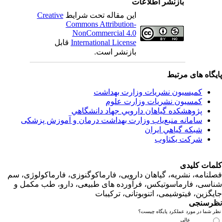
بازنشر اطلاعات
این مقاله تحت شرایط
Creative
Commons Attribution-
NonCommercial 4.0
International License
قابل
بازنشر است.
اه های مرتبط
کمیسیون نشریات وزارت بهداشت
کمسیون نشریات وزارت علوم
پژوهشكده گياهان دارويي جهاد دانشگاهي
سامانه منبع‌ياب وزارت بهداشت درمان و آموزش پزشکی
شبكه گياهي ايران
شرکت یکتاوب
ت کلیدی
امه، نشریه، گیاهان دارویی، فارماکوگنوزی، فارماکولوژی، سم
ی، فارماسوتیکس، فرآورده های طبیعی، دارو، طب مکمل و
زین، فیتوشیمی، اتنوبوتانی، ترکیبات
سنجی
ما در مورد عملکرد پایگاه چیست؟
عالی