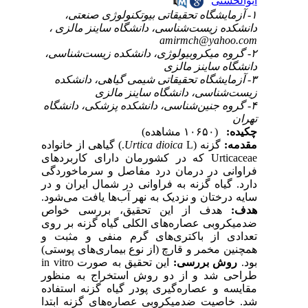
ابوالحسنی
۱- آزمایشگاه تحقیقاتی بیوتکنولوژی صنعتی،
دانشکده زیست‌شناسی، دانشگاه ساینز مالزی ،
amirmch@yahoo.com
۲- گروه میکروبیولوژی، دانشکده زیست‌شناسی،
دانشگاه ساینز مالزی
۳- آزمایشگاه تحقیقاتی شیمی گیاهی، دانشکده
زیست‌شناسی، دانشگاه ساینز مالزی
۴- گروه جنین‌شناسی، دانشکده پزشکی، دانشگاه
تهران
چکیده:
(۱۰۶۵۰ مشاهده)
مقدمه:
گزنه‌ (
Urtica dioica
L.) گیاهی از خانواده
Urticaceae که در کشورمان دارای کاربردهای
فراوانی در درمان درد مفاصل و سرماخوردگی
دارد. گیاه گزنه به فراوانی در شمال ایران و در
سایه درختان و نزدیک به نهر آب‌ها یافت می‌شود.
هدف:
هدف از این تحقیق، بررسی خواص
ضد‌میکروبی عصاره‌های الکلی گیاه گزنه بر روی
تعدادی از باکتری‌های گرم منفی و مثبت و
همچنین مخمر و قارچ (از نوع بیماری‌های پوستی)
بود.
روش بررسی:
این تحقیق به صورت in vitro
طراحی شد و از دو روش استخراج به منظور
مقایسه و عصاره‌گیری پودر گیاه گزنه استفاده
شد. خاصیت ضد‌میکروبی عصاره‌های گزنه ابتدا