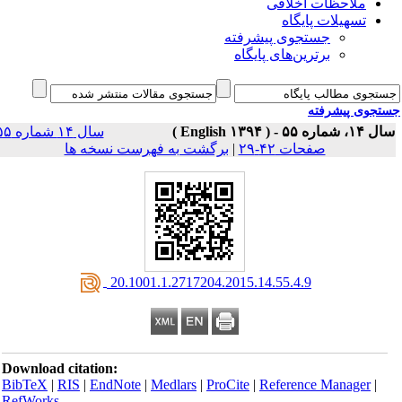
ملاحظات اخلاقی
تسهیلات پایگاه
جستجوی پیشرفته
برترین‌های پایگاه
جوی پیشرفته
سال ۱۴، شماره ۵۵ - 
سال ۱۴ شماره ۵۵
برگشت به فهرست نسخه ها
|
صفحات ۴۲-۲۹
‎ 20.1001.1.2717204.2015.14.55.4.9
Download citation:
BibTeX
|
RIS
|
EndNote
|
Medlars
|
ProCite
|
Reference Manager
|
RefWorks