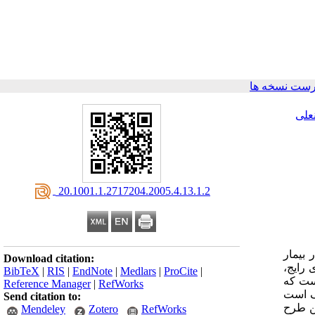
رست نسخه ها
علی
‎ 20.1001.1.2717204.2005.4.13.1.2
 بیمار
Download citation:
 رایج،
BibTeX
|
RIS
|
EndNote
|
Medlars
|
ProCite
|
است که
Reference Manager
|
RefWorks
وف است
Send citation to:
ن طرح
Mendeley
Zotero
RefWorks