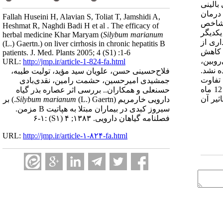
بالینی
‌های درمانی رایج درمان
Fallah Huseini H, Alavian S, Toliat T, Jamshidi A,
الینی و شاخص
Heshmat R, Naghdi Badi H et al . The efficacy of
با یکدیگر
herbal medicine Khar Maryam (
Silybum marianum
عنی‌داری از
(L.) Gaertn.) on liver cirrhosis in chronic hepatitis B
ین کاهش
patients. J. Med. Plants 2005; 4 (S1) :1-6
وبین،‌
URL:
http://jmp.ir/article-1-824-fa.html
ی مشاهده نشد.
فلاح‌حسینی حسن، علویان سید مؤید، تولیت طیبه،
 شروع مطالعه تفاوت
جمشیدی امیرحسین، حشمت رامین، نقدی‌بادی
نتیجه کلی آنکه در این تحقیق تجویز داروی گیاهی سیلی‌مارین به بیماران مبتلا به هپاتیت مزمن به مدت 12 ماه
حسنعلی و همکاران.. بررسی اثر عصاره بذر گیاه
ثیر آن
دارویی خار‌مریم (
Silybum marianum
(L.) Gaertn.) بر
سیروز کبدی در بیماران مبتلا به هپاتیت B مزمن.
فصلنامه گياهان دارویی. ۱۳۸۳; ۴
(S۱)
:۱-۶
URL:
http://jmp.ir/article-۱-۸۲۴-fa.html