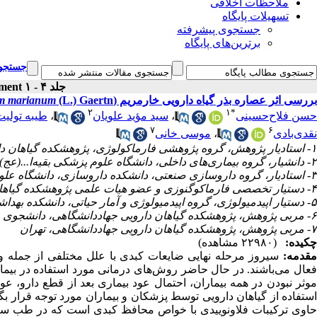
ملاحظات اخلاقی
تسهیلات پایگاه
جستجوی پیشرفته
برترین‌های پایگاه
جستجوی
جلد ۴ - supplement ۱
بررسی اثر عصاره بذر گیاه دارویی خار‌مریم (
(L.) Gaertn.) بر سیروز کبدی در بیماران مبتلا به هپاتیت B مزمن
um marianum
۲
۱
*
حسن فلاح‌حسینی
،
سید مؤید علویان
،
طیبه تولیت
۷
۶
نقدی‌بادی
،
موسی خانی
۱- استادیار پژوهش، گروه پژوهشی فارماکولوژی، پژوهشکده گیاهان دارویی جهاددانشگاهی، تهران ،
۲- دانشیار، گروه بیماری‌های داخلی، دانشگاه علوم پزشکی بقیه‌ا...(عج) و مرکز هپاتیت تهران
۳- استادیار، گروه داروسازی صنعتی، دانشکده داروسازی، دانشگاه علوم پزشکی تهران
۴- دستیار تخصصی فارماکوگنوزی و عضو هیات علمی پژوهشکده گیاهان دارویی جهاددانشگاهی، تهران
۵- دستیار اپیدمیولوژی، گروه اپیدمیولوژی و آمار حیاتی، دانشکده بهداشت، دانشگاه علوم پزشکی تهران
۶- مربی پژوهش، پژوهشکده گیاهان دارویی جهاددانشگاهی، دانشجوی دکتری رشته زراعت دانشگاه تربیت‌مدرس، تهران
۷- مربی پژوهش، پژوهشکده گیاهان دارویی جهاددانشگاهی، تهران
چکیده:
(۲۲۹۸۰ مشاهده)
مقدمه:
سیروز مرحله نهایی ضایعات کبدی با علل مختلفی از جمله ویر
فعال می‌باشند. در حال حاضر روش‌های درمانی مورد استفاده در بیمار
موثر نبودن در همه بیماران، احتمال عود بیماری بعد از قطع دارو،
استفاده از گیاهان دارویی توسط پزشکان و بیماران مورد توجه قرار بگ
حاوی ترکیبات فلاونوییدی با خواص محافظ کبدی است که در طب سنتی