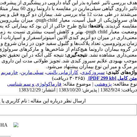
دف بررسی تاثیر عصاره بذر این گیاه دارویی در پیشگیری از پیشرفت س
‌های سرولوژیکی از قبیل آسی
قایسه گردیدند.
یافته‌ها:
وضعیت معیار pugh child- بهتر و کاهش آسیت بیشت
معنی‌داری در میزان دو آنزیم کبدی آلانین آمینوترانسفراز و آسپارتات آ
عنی‌داری مشاهده نشد.
نتیجه‌گیری:
موجب بهبودی علایم سیروز کبدی شد. تجویز طولانی مدت این داروی گیا
بر مرگ و میر این نوع بیماران پیشنهاد می‌شود.
واژه‌های کلیدی:
سیروزکبدی
،
کارآزمایی بالینی
،
سیلی‌مارین
،
خار‌مریم
متن کامل
[PDF 299 kb]
(۳۰۳۶۵ دریافت)
نوع مطالعه:
پژوهشی
| موضوع مقاله:
فارماكولوژی و سم شناسی
دریافت: 1382/9/24 | پذیرش: 1383/10/20 | انتشار: 1383/12/29
ارسال نظر درباره این مقاله : نام کاربری ی