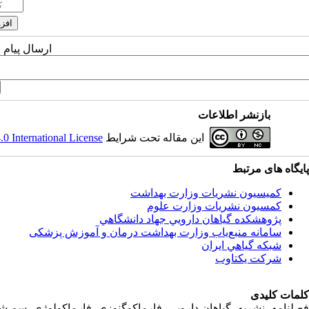
ارسال پیام 
بازنشر اطلاعات
این مقاله تحت شرایط
 International License
پایگاه های مرتبط
کمیسیون نشریات وزارت بهداشت
کمسیون نشریات وزارت علوم
پژوهشكده گياهان دارويي جهاد دانشگاهي
سامانه منبع‌ياب وزارت بهداشت درمان و آموزش پزشکی
شبكه گياهي ايران
شرکت یکتاوب
کلمات کلیدی
فصلنامه، نشریه، گیاهان دارویی، فارماکوگنوزی، فارماکولوژی، سم ش