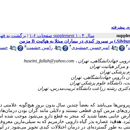
 پیشرفته
سال ۴ - supplement ۱ صفحات ۶-۱
|
برگشت به فه
Silyb
۵
۴
۳
،
امیرحسین جمشیدی
،
رامین حشمت
،
حسن
huseini_fallah@yahoo.com
وس‌ها می‌باشد که بعضاً چندین سال بدون بروز هیچ‌گونه علامتی در
ی‌های مزمن کبدی قطعی نیستند و دلایلی مانند گران بودن درمان‌های
 عوارض جانبی بعضاً شدید که منجر به قطع دارو می‌شود موجب شده 
یرد.
هدف:
عصاره بذر گیاه دارویی خار‌مریم که به سیلی‌مارین معر
 به طور گسترده‌ای در درمان اختلالات کبدی تجویز می‌شود. در ای