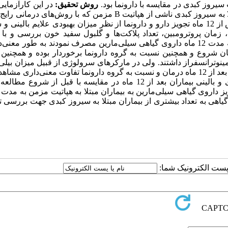
یروز کبدی در مقایسه با دارونما بود.
روش تحقیق:
در این کارآزمایی 
تاثیر داروی گیاهی سیلی‌مارین در مقایسه با دارونما روی 60 بیمار مبتلا به سیروز کبدی ناشی از هپاتیت B مزمن که با روش
می‌شدند در طی مدت 12 ماه بررسی شد. بیماران دو گروه قبل و پس از 12 ماه تجویز دارو و دارونما از نظر میزان بهبودی علایم ب
ت، معیار pugh-child، میزان بیلی‌روبین،‌ زمان پروترومبین، تعداد پلاکت‌ها و گلبول سفید خون بررسی و 
نتایج طرح حاکی از آن بود که بیمارانی که به مدت 12 ماه داروی گیاهی سیلی‌مارین مصرف نمودند به طور م
ری نسبت به زمان شروع و همچنین نسبت به گروه دارونما برخوردار بوده و همچن
مینوترانسفراز داشتند. ولی در مارکرهای سرولوژی از قبیل میزان بیلی‌ر
زمان پروترومبین، تعداد پلاکت‌ها و گلبول سفید خون در زمان شروع و بعد از 12 ماه درمان و نسبت به گروه دارونما تفاوت معنی‌دار
در گروه بیماران دارونما هیچ‌کدام از شاخص‌ها و مارکر‌های سرولوژی و بالینی بیماران بعد از 12 ماه در مقایسه با قبل از
هی به تعداد بیشتری از بیماران مبتلا به سیروز کبدی جهت بررسی تا
ا پست الکترونیک شما: