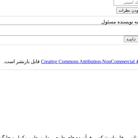
به نویسنده مسئول
Creative Commons Attribution-NonCommercial 4.0
قابل بازنشر است.
ناسی، فارماسوتیکس، فرآورده های طبیعی، دارو، طب مکمل و جایگزین،