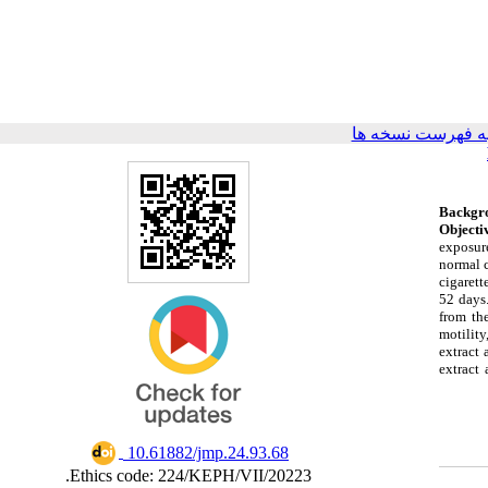
ه فهرست نسخه ها
Backgr
Objecti
exposur
normal 
cigaret
52 days.
from th
motilit
extract
extract 
‎ 10.61882/jmp.24.93.68
Ethics code: 224/KEPH/VII/20223.