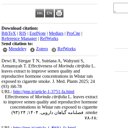
Download citation:
BibTeX
|
RIS
|
EndNote
|
Medlars
|
ProCite
|
Reference Manager
|
RefWorks
Send citation to:
Mendeley
Zotero
RefWorks
Dewi R, Siregar T N, Sutriana A, Wahyuni S,
Armansyah T. Effectiveness of
Morinda citrifolia
L.
leaves extract to improve semen quality and
reproductive hormone concentrations in Wistar rats
exposed to cigarette smoke. J. Med. Plants 2025; 24
(93) :68-78
URL:
http://jmp.ir/article-1-3751-fa.html
Effectiveness of
Morinda citrifolia
L. leaves extract
to improve semen quality and reproductive hormone
concentrations in Wistar rats exposed to cigarette
smoke. فصلنامه گياهان دارویی. ۱۴۰۴; ۲۴ (۹۳)
:۶۸-۷۸
URL:
http://jmp.ir/article-۱-۳۷۵۱-fa.html