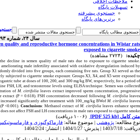
ملاحظات اخلاقی
تسهیلات پایگاه
جستجوی پیشرفته
برترین‌های پایگاه
جستجوی
سال ۲۴، شماره ۹۳ - ( ۲-۱۴۰۴ )
en quality and reproductive hormone concentrations in Wistar rats
exposed to cigarette smoke
چکیده:
(۲۷۲۴ مشاهده)
 the decline in semen quality of male rats due to exposure to cigarette smoke
n ameliorating male infertility associated with oxidative dysregulation induced b
domly divided into five groups, each containing five rats. Group X1 served as th
vely subjected to cigarette smoke exposure. Groups X3, X4, and X5 were exposed to
sogastric tube at doses of 100, 200, and 300 mg/kg BW, respectively, for a period o
amine FSH, LH, and testosterone levels using ELISA technique. Semen was collected
tration of
M. citrifolia
leaves extract improved sperm concentration, progressiv
he extract (P = 0.618). FSH concentration decreased following
M. citrifolia
leave
n increased significantly after treatment with 100_mg/kg BWof
M. citrifolia
leave
a
(P <0.001).
Conclusions
: Methanol extract of
M. citrifolia
leaves enhance sper
t does not affect FSH and LH concentrations in male rats exposed to cigarette smoke.
(۱۰۰۶ دریافت)
[PDF 525 kb]
متن کامل
نوع مطالعه:
پژوهشی
| موضوع مقاله:
فارماكوگنوزی و فارماسيوتيكس
دریافت: 1403/7/18 | پذیرش: 1404/1/27 | انتشار: 1404/2/24
ارسال نظر درباره این مقاله : نام کاربری :