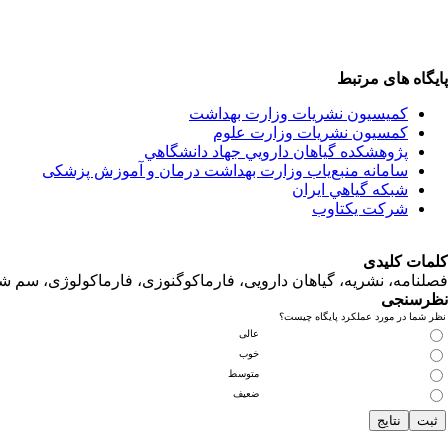
پایگاه های مرتبط
کمیسیون نشریات وزارت بهداشت
کمسیون نشریات وزارت علوم
پژوهشكده گياهان دارويي جهاد دانشگاهي
سامانه منبع‌ياب وزارت بهداشت درمان و آموزش پزشکی
شبكه گياهي ايران
شرکت یکتاوب
کلمات کلیدی
فصلنامه، نشریه، گیاهان دارویی، فارماکوگنوزی، فارماکولوژی، سم ش
نظرسنجی
نظر شما در مورد عملکرد پایگاه چیست؟
عالی
خوب
متوسط
ضعیف