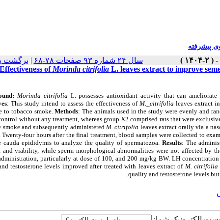
 پیشرفته
برگشت ب
|
سال ۲۴ شماره ۹۳ صفحات ۷۸-۶۸
Effectiveness of
Morinda citrifolia
L. leaves extract to improve sem
ound:
Morinda citrifolia
L. possesses antioxidant activity that can ameliorate
ves
: This study intend to assess the effectiveness of
M._citrifolia
leaves extract i
e to tobacco smoke.
Methods
: The animals used in the study were evenly and ran
control without any treatment, whereas group X2 comprised rats that were exclusi
te smoke and subsequently administered
M. citrifolia
leaves extract orally via a na
 Twenty-four hours after the final treatment, blood samples were collected to ex
e cauda epididymis to analyze the quality of spermatozoa.
Results
: The adminis
y, and viability, while sperm morphological abnormalities were not affected by t
 administration, particularly at dose of 100, and 200 mg/kg BW. LH concentratio
and testosterone levels improved after treated with leaves extract of
M. citrifoli
quality and testosterone levels bu
یا پست الکترونیک شما