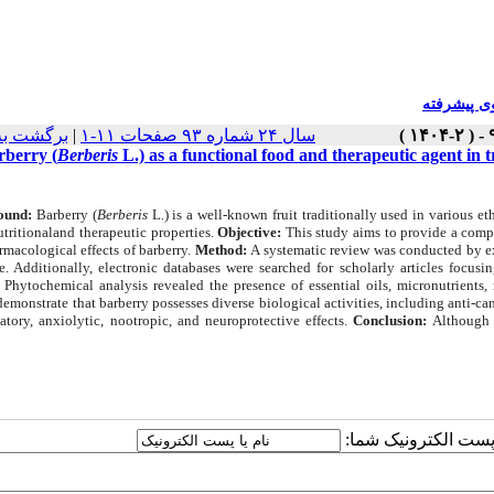
 پیشرفته
برگشت به
|
سال ۲۴ شماره ۹۳ صفحات ۱۱-۱
rberry (
Berberis
L.) as a functional food and therapeutic agent in
ound:
Barberry (
Berberis
L
.
) is a well-known fruit traditionally used in various
nutritionaland therapeutic properties.
Objective:
This study aims to provide a comp
macological effects of barberry.
Method:
A systematic review was conducted by exa
e. Additionally, electronic databases were searched for scholarly articles focu
:
Phytochemical analysis revealed the presence of essential oils, micronutrients
demonstrate that barberry possesses diverse biological activities, including anti-ca
atory, anxiolytic, nootropic, and neuroprotective effects.
Conclusion:
Although 
یا پست الکترونیک شما