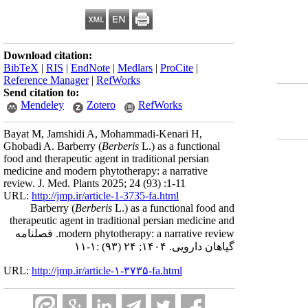
Download citation:
BibTeX
|
RIS
|
EndNote
|
Medlars
|
ProCite
|
Reference Manager
|
RefWorks
Send citation to:
Mendeley
Zotero
RefWorks
Bayat M, Jamshidi A, Mohammadi-Kenari H,
Ghobadi A. Barberry (
Berberis
L.) as a functional
food and therapeutic agent in traditional persian
medicine and modern phytotherapy: a narrative
review. J. Med. Plants 2025; 24 (93) :1-11
URL:
http://jmp.ir/article-1-3735-fa.html
Barberry (
Berberis
L.) as a functional food and
therapeutic agent in traditional persian medicine and
modern phytotherapy: a narrative review. فصلنامه
گياهان دارویی. ۱۴۰۴; ۲۴ (۹۳) :۱-۱۱
URL:
http://jmp.ir/article-۱-۳۷۳۵-fa.html