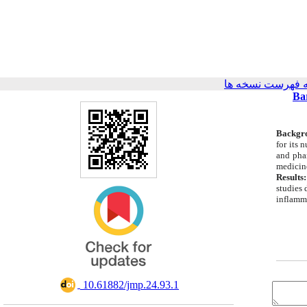
 فهرست نسخه ها
Ba
Backgr
for its 
and phar
medicin
Results
studies 
inflamm
‎ 10.61882/jmp.24.93.1