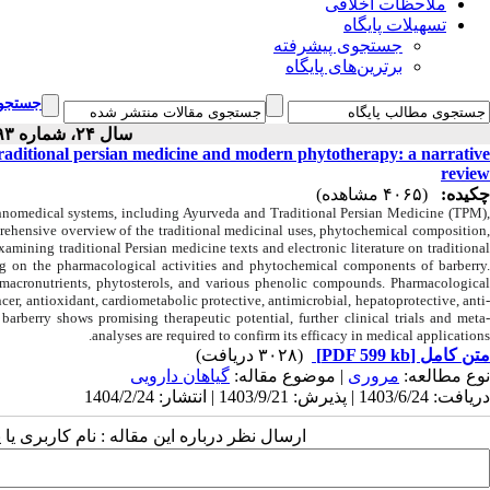
ملاحظات اخلاقی
تسهیلات پایگاه
جستجوی پیشرفته
برترین‌های پایگاه
جستجوی
سال ۲۴، شماره ۹۳ - ( ۲-۱۴۰۴ )
 traditional persian medicine and modern phytotherapy: a narrative
review
چکیده:
(۴۰۶۵ مشاهده)
 ethnomedical systems, including Ayurveda and Traditional Persian Medicine (TPM)
rehensive overview of the traditional medicinal uses, phytochemical composition
mining traditional Persian medicine texts and electronic literature on traditiona
sing on the pharmacological activities and phytochemical components of barberry.
, macronutrients, phytosterols, and various phenolic compounds. Pharmacologica
ncer, antioxidant, cardiometabolic protective, antimicrobial, hepatoprotective, anti-
barberry shows promising therapeutic potential, further clinical trials and meta
analyses are required to confirm its efficacy in medical applications.
(۳۰۲۸ دریافت)
[PDF 599 kb]
متن کامل
نوع مطالعه:
مروری
| موضوع مقاله:
گياهان دارویی
دریافت: 1403/6/24 | پذیرش: 1403/9/21 | انتشار: 1404/2/24
ارسال نظر درباره این مقاله : نام کاربری :