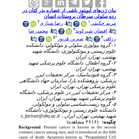
بیان ژن‌های آپوپتوز ناشی از عصاره بذر کتان در
رده سلولی سرطان پروستات انسان
۲
۱
رضا شیاری
،
مریم حکیمی
۳
محمدرضا
،
افشان شیرکوند
،
۵
*
۴
شیرین فریور
،
رزاقی
۱- گروه بیولوژی سلولی و مولکولی، دانشکده
علوم زیستی و بیوتکنولوژی، دانشگاه شهید
بهشتی، تهران، ایران
۲- گروه اطفال، دانشگاه علوم پزشکی شهید
بهشتی، تهران، ایران
۳- گروه فتودینامیک، مرکز تحقیقات لیزر
پزشکی، پژوهشکده یارا، سازمان جهاد دانشگاهی
علوم پزشکی تهران، تهران، ایران
۴- مرکز تحقیقات لیزر در علوم پزشکی، دانشگاه
علوم پزشکی شهید بهشتی، تهران، ایران
۵- گروه زیست‌شناسی سلولی و مولکولی،
دانشکده علوم زیستی و بیوتکنولوژی، دانشگاه
s_farivar@sbu.ac.ir
شهید بهشتی، تهران، ایران ،
چکیده:
(۲۶۱۶ مشاهده)
Background
: Prostate cancer is known as the second
common cancer among men, and is introduced as the fifth
cause of death. Apoptosis known as “Programmed Cell