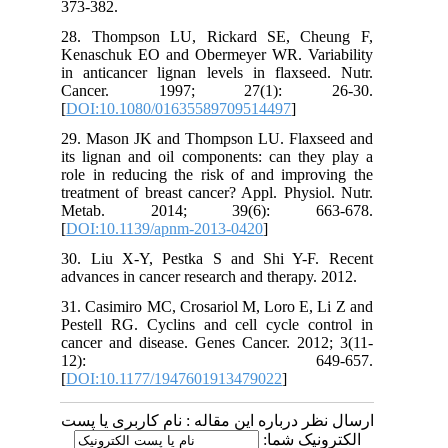
373-382.
28. Thompson LU, Rickard SE, Cheung F,
Kenaschuk EO and Obermeyer WR. Variability
in anticancer lignan levels in flaxseed. Nutr.
Cancer. 1997; 27(1): 26-30.
[
DOI:10.1080/01635589709514497
]
29. Mason JK and Thompson LU. Flaxseed and
its lignan and oil components: can they play a
role in reducing the risk of and improving the
treatment of breast cancer? Appl. Physiol. Nutr.
Metab. 2014; 39(6): 663-678.
[
DOI:10.1139/apnm-2013-0420
]
30. Liu X-Y, Pestka S and Shi Y-F. Recent
advances in cancer research and therapy. 2012.
31. Casimiro MC, Crosariol M, Loro E, Li Z and
Pestell RG. Cyclins and cell cycle control in
cancer and disease. Genes Cancer. 2012; 3(11-
12): 649-657.
[
DOI:10.1177/1947601913479022
]
ارسال نظر درباره این مقاله : نام کاربری یا پست
الکترونیک شما: