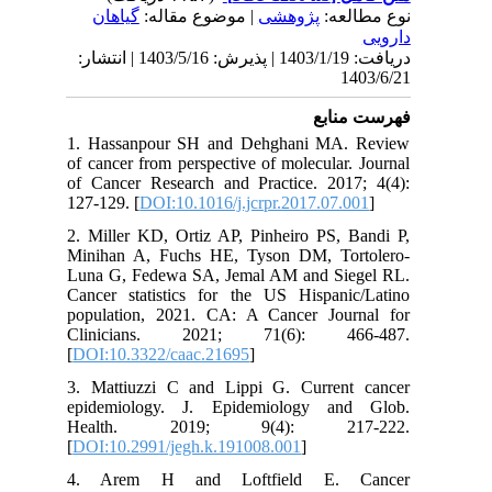
نوع مطالعه:
پژوهشی
| موضوع مقاله:
گياهان
دارویی
دریافت: 1403/1/19 | پذیرش: 1403/5/16 | انتشار:
1403/6/21
فهرست منابع
1. Hassanpour SH and Dehghani MA. Review
of cancer from perspective of molecular. Journal
of Cancer Research and Practice. 2017; 4(4):
127-129. [
DOI:10.1016/j.jcrpr.2017.07.001
]
2. Miller KD, Ortiz AP, Pinheiro PS, Bandi P,
Minihan A, Fuchs HE, Tyson DM, Tortolero-
Luna G, Fedewa SA, Jemal AM and Siegel RL.
Cancer statistics for the US Hispanic/Latino
population, 2021. CA: A Cancer Journal for
Clinicians. 2021; 71(6): 466-487.
[
DOI:10.3322/caac.21695
]
3. Mattiuzzi C and Lippi G. Current cancer
epidemiology. J. Epidemiology and Glob.
Health. 2019; 9(4): 217-222.
[
DOI:10.2991/jegh.k.191008.001
]
4. Arem H and Loftfield E. Cancer