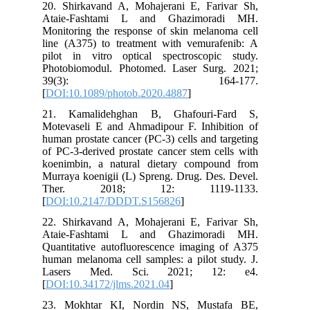
20. Shirkavand A, Mohajerani E, Farivar Sh,
Ataie-Fashtami L and Ghazimoradi MH.
Monitoring the response of skin melanoma cell
line (A375) to treatment with vemurafenib: A
pilot in vitro optical spectroscopic study.
Photobiomodul. Photomed. Laser Surg. 2021;
39(3): 164-177.
[
DOI:10.1089/photob.2020.4887
]
21. Kamalidehghan B, Ghafouri-Fard S,
Motevaseli E and Ahmadipour F. Inhibition of
human prostate cancer (PC-3) cells and targeting
of PC-3-derived prostate cancer stem cells with
koenimbin, a natural dietary compound from
Murraya koenigii (L) Spreng. Drug. Des. Devel.
Ther. 2018; 12: 1119-1133.
[
DOI:10.2147/DDDT.S156826
]
22. Shirkavand A, Mohajerani E, Farivar Sh,
Ataie-Fashtami L and Ghazimoradi MH.
Quantitative autofluorescence imaging of A375
human melanoma cell samples: a pilot study. J.
Lasers Med. Sci. 2021; 12: e4.
[
DOI:10.34172/jlms.2021.04
]
23. Mokhtar KI, Nordin NS, Mustafa BE,