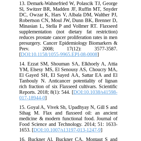
13. Demark-Wahnefried W, Polascik TJ, George
Sl, Switzer BR, Madden JF, Ruffin MT, Snyder
DC, Owzar K, Hars V, Albala DM, Walther PJ,
Robertson CN, Moul JW, Dunn BK, Brenner D,
Minasian L, Stella P and Vollmer RT. Flaxseed
supplementation (not dietary fat restriction)
reduces prostate cancer proliferation rates in men
presurgery. Cancer Epidemiology Biomarkers &
Prev. 2008; 17(12): 3577-3587.
[
DOI:10.1158/1055-9965.EPI-08-0008
]
14. Ezzat SM, Shouman SA, Elkhoely A, Attia
YM, Elsesy MS, El Senousy AS, Choucry MA,
El Gayed SH, El Sayed AA, Sattar EA and El
Tanbouly N. Anticancer potentiality of lignan
rich fraction of six Flaxseed cultivars. Scientific
Reports. 2018; 8(1): 544. [
DOI:10.1038/s41598-
017-18944-0
]
15. Goyal A, Vivek Sh, Upadhyay N, Gill S and
Sihag M. Flax and flaxseed oil: an ancient
medicine & modern functional food. Journal of
Food Science and Technology. 2014; 51: 1633-
1653. [
DOI:10.1007/s13197-013-1247-9
]
16. Buckner Al, Buckner CA, Montaut S and