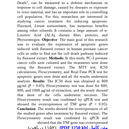
Death”, can be measured as a defense mechanism in
response to cell damage, caused by diseases or exposure
to toxic material, and has an important role in controlling
cell population. For this, researchers are interested in
studying cancer treatment for inducing apoptosis.
Flaxseed,
Linum usitassimum
, has numerous benefits
among other oilseeds. It contains a large amount of α-
Linoleic Acid (ALA), dietary fiber, proteins, and
Phytoestrogen.
Objective
: The main goal of this research
was to evaluate the expression of apoptotic genes
induced with flaxseed extract in human prostate cancer
cells in order to find out the cell death pathway induced
by flaxseed extract.
Methods:
In this study, PC-3 prostate
cancer cells were cultured and the treatments were done
using the flaxseed extract. The MTT test, IC50
calculations, Flowcytometry, and Real-Time PCR test for
apoptotic genes were done and all the results underwent
analysis.
Results
: The IC50 dose was obtained at 809
µg/ml (P < 0.05). Flowcytometry test was done for 600,
800, and 1000 µg/ml of extraction, and the result showed
that most of the cells underwent necrosis. The
Flowcytometry result was confirmed by qPCR test and
showed the overexpression of TNF gene (P < 0.05).
Conclusion
: The results showed the overexpression of all
the studied genes after treatment by flaxseed extract. The
Flowcytometry result was confirmed by qPCR and
showed that the TNF gene was overexpressed.
(۱۱۵۲ دریافت)
[PDF 1250 kb]
متن کامل