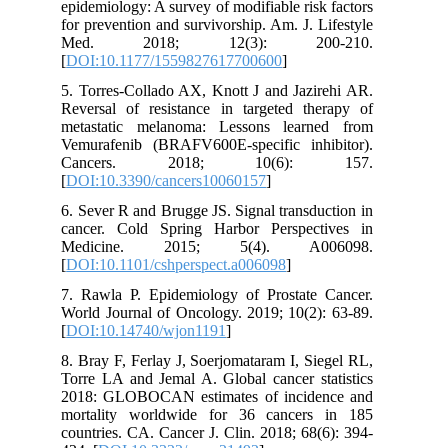
epidemiology: A survey of modifiable risk factors
for prevention and survivorship. Am. J. Lifestyle
Med. 2018; 12(3): 200-210.
[
DOI:10.1177/1559827617700600
]
5. Torres-Collado AX, Knott J and Jazirehi AR.
Reversal of resistance in targeted therapy of
metastatic melanoma: Lessons learned from
Vemurafenib (BRAFV600E-specific inhibitor).
Cancers. 2018; 10(6): 157.
[
DOI:10.3390/cancers10060157
]
6. Sever R and Brugge JS. Signal transduction in
cancer. Cold Spring Harbor Perspectives in
Medicine. 2015; 5(4). A006098.
[
DOI:10.1101/cshperspect.a006098
]
7. Rawla P. Epidemiology of Prostate Cancer.
World Journal of Oncology. 2019; 10(2): 63-89.
[
DOI:10.14740/wjon1191
]
8. Bray F, Ferlay J, Soerjomataram I, Siegel RL,
Torre LA and Jemal A. Global cancer statistics
2018: GLOBOCAN estimates of incidence and
mortality worldwide for 36 cancers in 185
countries. CA. Cancer J. Clin. 2018; 68(6): 394-