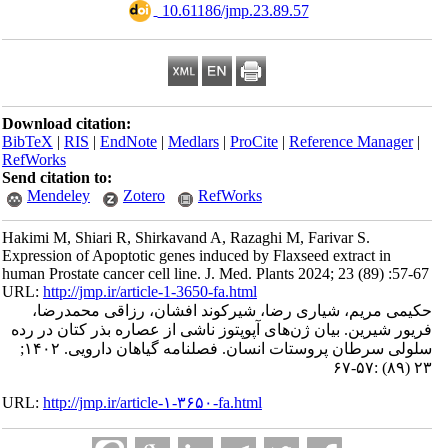
‎ 10.61186/jmp.23.89.57
Download citation:
BibTeX
|
RIS
|
EndNote
|
Medlars
|
ProCite
|
Reference Manager
|
RefWorks
Send citation to:
Mendeley
Zotero
RefWorks
Hakimi M, Shiari R, Shirkavand A, Razaghi M, Farivar S.
Expression of Apoptotic genes induced by Flaxseed extract in
human Prostate cancer cell line. J. Med. Plants 2024; 23 (89) :57-6
URL:
http://jmp.ir/article-1-3650-fa.html
کیمی مریم، شیاری رضا، شیرکوند افشان، رزاقی محمدرضا
یور شیرین. بیان ژن‌های آپوپتوز ناشی از عصاره بذر کتان در رده
سلولی سرطان پروستات انسان. فصلنامه گياهان دارویی. ۱۴۰۲;
۲۳ (۸۹)
URL:
http://jmp.ir/article-۱-۳۶۵۰-fa.html