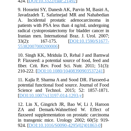
424. [
DOI:10.3322/caac.21492
]
9. Hosseini SY, Danesh AK, Parvin M, Basiri A,
Javadzadeh T, Safarinejad MR and Nahabedian
A. Incidental prostatic adenocarcinoma in
patients with PSA less than 4 ng/mL undergoing
radical cystoprostatectomy for bladder cancer in
Iranian men. International Braz. J. Urol. 2007;
33(2): 167-175. [
DOI:10.1590/S1677-
55382007000200006
]
10. Singh KK, Mridula D, Rehal J and Barnwal
P. Flaxseed: a potential source of food, feed and
fiber. Crit. Rev. Food Sci. Nutr. 2011; 51(3):
210-222. [
DOI:10.1080/10408390903537241
]
11. Kajla P, Sharma A and Sood DR. Flaxseed-a
potential functional food source. Journal of Food
Science and Technol. 2015; 52: 1857-1871.
[
DOI:10.1007/s13197-014-1293-y
]
12. Lin X, Gingrich JR, Bao W, Li J, Haroon
ZA and Demark-Wahnefried W. Effect of
flaxseed supplementation on prostatic carcinoma
in transgenic mice. Urology 2002; 60(5): 919-
924. [
DOI:10.1016/S0090-4295(02)01863-0
]