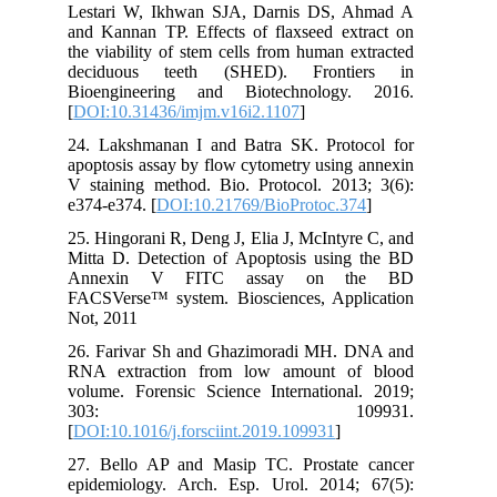
Lestari W, Ikhwan SJA, Darnis DS, Ahmad A
and Kannan TP. Effects of flaxseed extract on
the viability of stem cells from human extracted
deciduous teeth (SHED). Frontiers in
Bioengineering and Biotechnology. 2016.
[
DOI:10.31436/imjm.v16i2.1107
]
24. Lakshmanan I and Batra SK. Protocol for
apoptosis assay by flow cytometry using annexin
V staining method. Bio. Protocol. 2013; 3(6):
e374-e374. [
DOI:10.21769/BioProtoc.374
]
25. Hingorani R, Deng J, Elia J, McIntyre C, and
Mitta D. Detection of Apoptosis using the BD
Annexin V FITC assay on the BD
FACSVerse™ system. Biosciences, Application
Not, 2011
26. Farivar Sh and Ghazimoradi MH. DNA and
RNA extraction from low amount of blood
volume. Forensic Science International. 2019;
303: 109931.
[
DOI:10.1016/j.forsciint.2019.109931
]
27. Bello AP and Masip TC. Prostate cancer
epidemiology. Arch. Esp. Urol. 2014; 67(5):