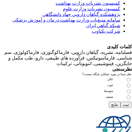
کمیسیون نشریات وزارت بهداشت
کمسیون نشریات وزارت علوم
پژوهشكده گياهان دارويي جهاد دانشگاهي
سامانه منبع‌ياب وزارت بهداشت درمان و آموزش پزشکی
شبكه گياهي ايران
شرکت یکتاوب
ت کلیدی
امه، نشریه، گیاهان دارویی، فارماکوگنوزی، فارماکولوژی، سم
ی، فارماسوتیکس، فرآورده های طبیعی، دارو، طب مکمل و
زین، فیتوشیمی، اتنوبوتانی، ترکیبات
سنجی
ما در مورد عملکرد پایگاه چیست؟
عالی
خوب
متوسط
ضعیف