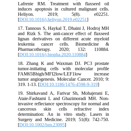
Lafrenie RM. Treatment with flaxseed oil
induces apoptosis in cultured malignant cells.
Heliyon. 2019; 5(8). e02251.
[
DOI:10.1016/j.heliyon.2019.e02251
]
17. Tannous S, Haykal T, Dhaini J, Hodroj MH
and Rizk S. The anti-cancer effect of flaxseed
lignan derivatives on different acute myeloid
leukemia cancer cells. Biomedicine &
Pharmacotherapy. 2020; 132: 110884.
[
DOI:10.1016/j.biopha.2020.110884
]
18. Zhang K and Waxman DJ. PC3 prostate
tumor-initiating cells with molecular profile
FAM65Bhigh/MFI2low/LEF1low increase
tumor angiogenesis. Molecular Cancer. 2010; 9:
319. 1-13. [
DOI:10.1186/1476-4598-9-319
]
19. Shirkavand A, Farivar Sh, Mohajerani E,
Ataie-Fashtami L and Ghazimoradi MH. Non‐
invasive reflectance spectroscopy for normal and
cancerous skin cells refractive index
determination: An in vitro study. Lasers in
Surgery and Medicine. 2019; 51(8): 742-750.
[
DOI:10.1002/lsm.23095
]