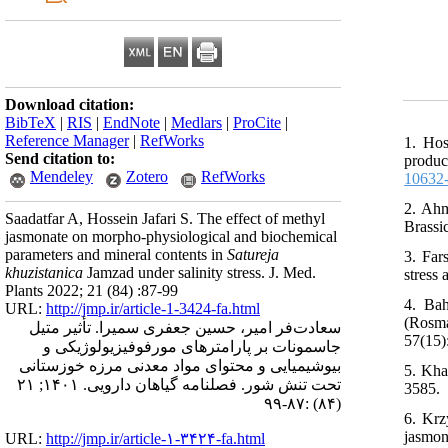
Download citation:
BibTeX
|
RIS
|
EndNote
|
Medlars
|
ProCite
|
Reference Manager
|
RefWorks
1. Hos
Send citation to:
produc
Mendeley
Zotero
RefWorks
10632
2. Ahm
Saadatfar A, Hossein Jafari S. The effect of methyl
Brassic
jasmonate on morpho-physiological and biochemical
parameters and mineral contents in
Satureja
3. Far
khuzistanica
Jamzad under salinity stress. J. Med.
stress
Plants 2022; 21 (84) :87-99
4. Ba
URL:
http://jmp.ir/article-1-3424-fa.html
(Rosma
سعادت‌فر امیر، حسین جعفری سمیرا. تأثیر متیل
57(15)
جاسمونات بر پارامترهای مورفوفیزیولوژیکی و
بیوشیمیایی و محتوای مواد معدنی مرزه خوزستانی
5. Kha
تحت تنش شور. فصلنامه گياهان دارویی. ۱۴۰۱; ۲۱
3585.
(۸۴) :۸۷-۹۹
6. Krz
jasmon
URL:
http://jmp.ir/article-۱-۳۴۲۴-fa.html