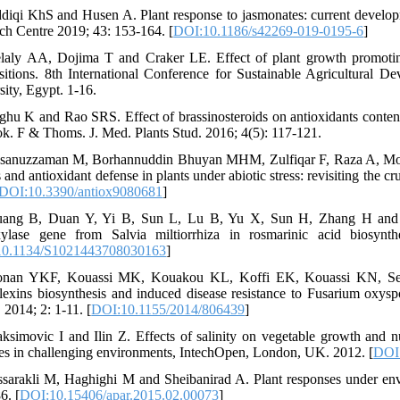
ddiqi KhS and Husen A. Plant response to jasmonates: current developm
ch Centre 2019; 43: 153-164. [
DOI:10.1186/s42269-019-0195-6
]
laly AA, Dojima T and Craker LE. Effect of plant growth promoting 
itions. 8th International Conference for Sustainable Agricultural 
sity, Egypt. 1-16.
ghu K and Rao SRS. Effect of brassinosteroids on antioxidants content 
k. F & Thoms. J. Med. Plants Stud. 2016; 4(5): 117-121.
sanuzzaman M, Borhannuddin Bhuyan MHM, Zulfiqar F, Raza A, Moh
 and antioxidant defense in plants under abiotic stress: revisiting the cr
DOI:10.3390/antiox9080681
]
ang B, Duan Y, Yi B, Sun L, Lu B, Yu X, Sun H, Zhang H and Che
ylase gene from Salvia miltiorrhiza in rosmarinic acid biosynt
0.1134/S1021443708030163
]
onan YKF, Kouassi MK, Kouakou KL, Koffi EK, Kouassi KN, Se
lexins biosynthesis and induced disease resistance to Fusarium oxysp
 2014; 2: 1-11. [
DOI:10.1155/2014/806439
]
ksimovic I and Ilin Z. Effects of salinity on vegetable growth and nu
ces in challenging environments, IntechOpen, London, UK. 2012. [
DOI
ssarakli M, Haghighi M and Sheibanirad A. Plant responses under envi
6. [
DOI:10.15406/apar.2015.02.00073
]