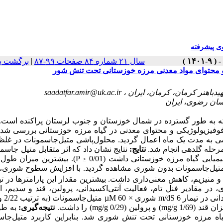
 پیشرفته
برگشت ب
|
سال ۲۱ شماره ۸۴ صفحات ۹۹-۸۷
ی و محتوای مواد معدنی مرزه خوزستانی تحت تنش شور
saadatfar.amir@uk.ac.ir
 که به طور گسترده در شمال خوزستان و جنوب لرستان پراکنده است
مرفوفیزیولوژیکی و محتوای معدنی در گیاه مرزه خوزستانی بررسی ش
تیمارهای شوری (صفر m/dS 9 )  ماه اعمال گردید. محلول‌پاشی متیل‌جاسمونات در غلظت‌های
نتایج:
نتایج نشان داد که اثر متقابل متیل جا ×
یایی گیاه مرزه خوزستانی داشت (0/01
بیشترین میزان طول سا،
≤
تر و خشک در غلظت‌های 60 و 120 میکرومول متیل‌جاسمونات بدون شوری مشاهده گردید. با افزایش سطوح شو
 مقادیر فنل تام، فعالیت آنتی‌اکسیدانی، پرولین، قند و سدیم، ا
نتیجه‌گیری:
به ط،
رد گیاه مرزه خوزستانی تحت تنش شوری شد. بنابراین کاربرد متیل‌جا