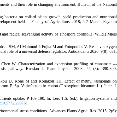
ents and their role in changing environment. Bulletin of the National
bacteria on collard plants growth, yield production and nutritional
Development held in Faculty of Agriculture. 2018; 5-7 March. Fayoum
and radical scavenging activity of Tinospora cordifolia (Willd.) Miers
sin SM, Al Mahmud J, Fujita M and Fotopoulos V. Reactive oxygen
ucial role of a universal defense regulator. Antioxidants 2020; 9(8): 681,
n W. Characterization and expression profiling of cinnamate 4-
hesis pathway. Russian J. Plant Physiol. 2008; 55 (3): 390-399.
kou D, Kone M and Kouakou TH. Effect of methyl jasmonate on
orum F. Sp. Vasinfectum in cotton (Gossypium hirsutum L.). Inter. J.
trients uptake. P 169-190, In: Lee, T.S. (ed.), Irrigation systems and
:10.5772/29976
]
ronmental stress conditions. Advances Plants Agric. Res. 2015; 2(6):