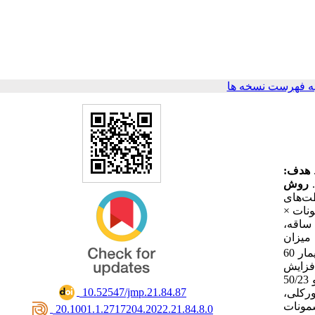
ه فهرست نسخه ها
هدف:
د
روش
، 3 ،6 و
سمونات
P). قه
ری، میزان
، کلسیم و منیزیم، کاهش معنی‌داری داشت. بیشترین مقدار این پارامترها در تیمار 60
فزایش
معنی‌داری مشاهده گردید. بیشترین مقدار فنل تام و فعالیت آنتی‌اکسیدانی در تیمار m/dS 6 شوری × µM 60 متیل‌جاسمونات (به ترتیب 2/22 و 50/23
‎ 10.52547/jmp.21.84.87
ورکلی
سمونات
‎ 20.1001.1.2717204.2022.21.84.8.0