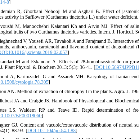
014-8
]
demian R, Ghorbani Nohooji M and Asghari B. Effect of jasmonic a
s activity in Safflower (Carthamus tinctorius L.) under water deficient.
voushi M, Manoochehri Kalantari Kh and Arvin MJ. Effect of salin
ogical traits of two Carthamus tinctorius varieties. Intern. J. Horticul. 
leghnezhad V, Yousefi AR, Tavakoli A and Farajmand B. Interactive effec
nds, anthocyanin, carotenoid and flavonoid content of dragonhead (
OI:10.1016/j.scienta.2019.02.057
]
kandari M and Eskandari A. Effects of 28-homobrassinolide on growth
. J. Plant Physiol. & Biochem 2013; 5(3): 36-41. [
DOI:10.5897/IJPPB1
ariat A, Karimzadeh G and Assareh MH. Karyology of Iranian endem
0.1508/cytologia.78.305
]
non AN. Method of extraction of chlorophyll in the plants. Agro. J. 196
llubust JA and Craigie JS. Handbook of Physiological and Biochemica
tes LS, Waldern RP and Teave ID. Rapid determination of free p
10.1007/BF00018060
]
gner GJ. Content and vacuole/extravacuole distribution of neutral sug
64(1): 88-93. [
DOI:10.1104/pp.64.1.88
]