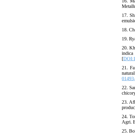
16. Ma
Metall
17. Sh
emulsi
18. Ch
19. Ry
20. Kh
indic
[
DOI:1
21. Fa
natura
01493
22. Sa
chicor
23. Af
produc
24. To
Agri. 
25. Bo