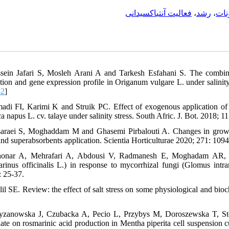
فعالیت آنتی‎اکسیدانی
،
رشد
،
نات
sein Jafari S, Mosleh Arani A and Tarkesh Esfahani S. The combine
tion and gene expression profile in Origanum vulgare L. under salinity
-2
]
adi FI, Karimi K and Struik PC. Effect of exogenous application of 
a napus L. cv. talaye under salinity stress. South Afric. J. Bot. 2018; 11
saraei S, Moghaddam M and Ghasemi Pirbalouti A. Changes in growth a
 and superabsorbents application. Scientia Horticulturae 2020; 271: 1094
honar A, Mehrafari A, Abdousi V, Radmanesh E, Moghadam AR, Na
rinus officinalis L.) in response to mycorrhizal fungi (Glomus intra
: 25-37.
lil SE. Review: the effect of salt stress on some physiological and bi
yzanowska J, Czubacka A, Pecio L, Przybys M, Doroszewska T, Sto
ate on rosmarinic acid production in Mentha piperita cell suspension cul