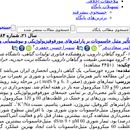
ملاحظات اخلاقی
تسهیلات پایگاه
جستجوی پیشرفته
برترین‌های پایگاه
جستجوی
سال ۲۱، شماره ۸۴ - ( ۹-۱۴۰۱ )
تأثیر متیل جاسمونات بر پارامترهای مورفوفیزیولوژیکی و بیوشیمیای
۲
۱
*
سمیرا حسین جعفری
،
امیر سعادت‌فر
۱- گروه گیاهان دارویی، پژوهشکده فناوری تولیدات گیاهی، دانشگاه شهیدباهنر کرمان، کرمان، ایران ،
۲- گروه مهندسی طبیعت و گیاهان دارویی، دانشگاه تربت حیدریه، خراسان رضوی، ایران
چکیده:
(۳۴۵۱ مشاهده)
مقدمه:
مرزه خوزستانی، یک گیاهی دارویی انحصاری ایران می‌باشد.
در این مطالعه تأثیر همزمان متیل‌جاسمونات و شوری بر تغییرات .
بررسی
در مرحله رشد رویشی به مدت یک
صفر، 60 و 120 میکرومول سه بار در هفته انجام شد. نمونه‌برداری در مرحله گلدهی انجام شد
وری تأثیر معنی‌داری بر تمامی جنبه‌های مورفوفیزیولوژیکی و بیوشیم
طول ریشه، وزن‌های 
+
+
/Na
پارامترهای کلروفیل، نیتروژن، فسفر، پتاسیم، نسبت 
میکرومول متیل‌جاسمونات بدون شوری بود. با افزایش سطوح شوری، در
درصد) بود. تیمار شوری dS/m 9 × µM 60 متیل‌جاسمونات بیشترین میزان قند (mg/g 1/69) و پرولین (mg/g 0/29) را داشت
غلظت 60 میکرومول متیل‌جاسمونات باعث ایجاد بهترین عملک