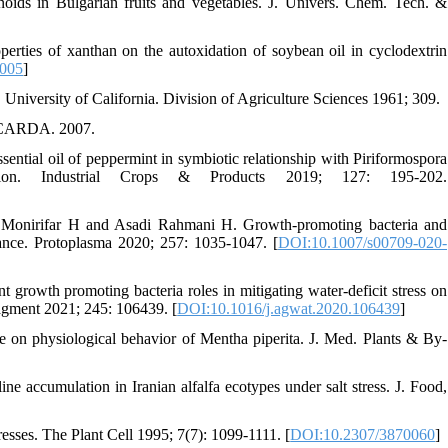
ids in Bulgarian fruits and vegetables. J. Univers. Chem. Tech. &
ties of xanthan on the autoxidation of soybean oil in cyclodextrin
a005
]
University of California. Division of Agriculture Sciences 1961; 309.
. ICARDA. 2007.
ntial oil of peppermint in symbiotic relationship with Piriformospora
tion. Industrial Crops & Products 2019; 127: 195-202.
 Monirifar H and Asadi Rahmani H. Growth-promoting bacteria and
rmance. Protoplasma 2020; 257: 1035-1047. [
DOI:10.1007/s00709-020-
growth promoting bacteria roles in mitigating water-deficit stress on
nagment 2021; 245: 106439. [
DOI:10.1016/j.agwat.2020.106439
]
te on physiological behavior of Mentha piperita. J. Med. Plants & By-
e accumulation in Iranian alfalfa ecotypes under salt stress. J. Food,
sses. The Plant Cell 1995; 7(7): 1099-1111. [
DOI:10.2307/3870060
]