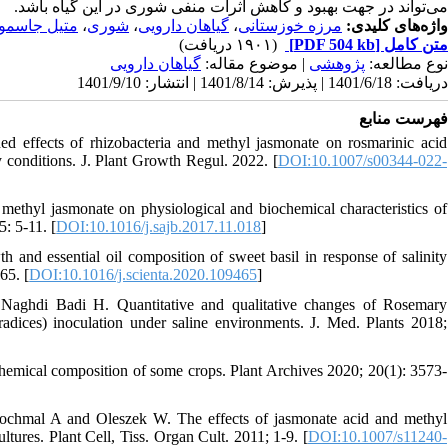
می‌تواند در جهت بهبود و کاهش اثرات منفی شوری در این گیاه باشد.
متیل جاسمو
،
شوری
،
گیاهان دارویی
،
مرزه خوزستانی
واژه‌های کلیدی:
(۱۹۰۱ دریافت)
[PDF 504 kb]
متن کامل
نوع مطالعه:
پژوهشی
| موضوع مقاله:
گياهان دارویی
دریافت: 1401/6/18 | پذیرش: 1401/8/14 | انتشار: 1401/9/10
فهرست منابع
d effects of rhizobacteria and methyl jasmonate on rosmarinic acid
 conditions. J. Plant Growth Regul. 2022. [
DOI:10.1007/s00344-022-
methyl jasmonate on physiological and biochemical characteristics of
5: 5-11. [
DOI:10.1016/j.sajb.2017.11.018
]
nd essential oil composition of sweet basil in response of salinity
65. [
DOI:10.1016/j.scienta.2020.109465
]
ghdi Badi H. Quantitative and qualitative changes of Rosemary
radices) inoculation under saline environments. J. Med. Plants 2018;
ochemical composition of some crops. Plant Archives 2020; 20(1): 3573-
chmal A and Oleszek W. The effects of jasmonate acid and methyl
tures. Plant Cell, Tiss. Organ Cult. 2011; 1-9. [
DOI:10.1007/s11240-