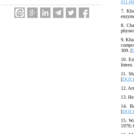
011-0
7. Kha
enzyme
8. Cha
physiol
9. Kha
compou
309. [
D
10. Es
Intern
11. Sh
[
DOI:1
12. Ar
13. He
14. Ba
[
DOI:
15. Wa
1979; 