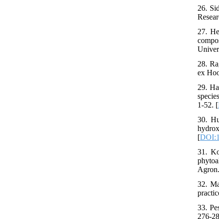
26. Si
Resear
27. He
compos
Univer
28. Ra
ex Hoo
29. Ha
species
1-52. [
30. Hu
hydrox
[
DOI:1
31. K
phytoa
Agron.
32. Ma
practi
33. Pe
276-28