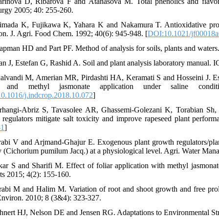
rinova D, Ribarova F and Atanasova M. Total phenolics and flavono
urgy 2005; 40: 255-260.
imada K, Fujikawa K, Yahara K and Nakamura T. Antioxidative proper
on. J. Agri. Food Chem. 1992; 40(6): 945-948. [
DOI:10.1021/jf00018
apman HD and Part PF. Method of analysis for soils, plants and waters. 
an J, Estefan G, Rashid A. Soil and plant analysis laboratory manual
alvandi M, Amerian MR, Pirdashti HA, Keramati S and Hosseini J. Esse
a and methyl jasmonate application under saline condi
0.1016/j.indcrop.2018.10.072
]
rhangi-Abriz S, Tavasolee AR, Ghassemi-Golezani K, Torabian Sh,
l regulators mitigate salt toxicity and improve rapeseed plant perfo
-1
]
rabi V and Arjmand-Ghajur E. Exogenous plant growth regulators/plant 
y (Cichorium pumilum Jacq.) at a physiological level. Agri. Water Ma
kar S and Sharifi M. Effect of foliar application with methyl jasmona
ts 2015; 4(2): 155-160.
rabi M and Halim M. Variation of root and shoot growth and free prolin
Environ. 2010; 8 (3&4): 323-327.
hnert HJ, Nelson DE and Jensen RG. Adaptations to Environmental Stre