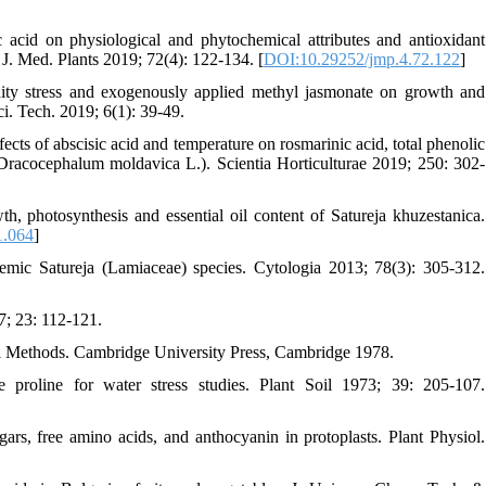
cid on physiological and phytochemical attributes and antioxidant
 J. Med. Plants 2019; 72(4): 122-134. [
DOI:10.29252/jmp.4.72.122
]
ity stress and exogenously applied methyl jasmonate on growth and
Sci. Tech. 2019; 6(1): 39-49.
ts of abscisic acid and temperature on rosmarinic acid, total phenolic
Dracocephalum moldavica L.). Scientia Horticulturae 2019; 250: 302-
, photosynthesis and essential oil content of Satureja khuzestanica.
1.064
]
ic Satureja (Lamiaceae) species. Cytologia 2013; 78(3): 305-312.
7; 23: 112-121.
l Methods. Cambridge University Press, Cambridge 1978.
roline for water stress studies. Plant Soil 1973; 39: 205-107.
ars, free amino acids, and anthocyanin in protoplasts. Plant Physiol.