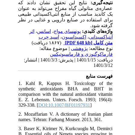
نتیجه‌گیری:
نتایج این تحقیق نشان دادند که
عصاره‌ی متانولی گیاه مفراح می‌تواند به عنوان
یک کاندید مناسب از منابع آنتی‌اکسیدانی طبیعی
برای استفاده در صنایع دارویی و غذایی در نظر
گرفته شود.
اثر
،
اسانس
،
پونه‎سای مواج
واژه‌های کلیدی:
اسید چرب
،
اکسیداسیون
،
آنتی‎اکسیدانی
(۱۸۶۷ دریافت)
[PDF 648 kb]
متن کامل
نوع مطالعه:
پژوهشی
| موضوع مقاله:
فارماكوگنوزی و فارماسيوتيكس
دریافت: 1401/1/15 | پذیرش: 1401/3/3 | انتشار:
1401/3/12
فهرست منابع
1. Kahl R, Kappus H. Toxicology of the
synthetic antioxidants BHA and BHT in
comparison with the natural antioxidant vitamin
E. Z. Lebensm. Unters. Forsch. 1993; 196(4):
329-338. [
DOI:10.1007/BF01197931
]
2. Mozaffarian V. A dictionary of Iranian plant
names. Tehran: Farhang Moaser. 2013, 361.
3. Baser K, Kirimer N, Kurkcuoglu M, Demirci
B. Essential oils of Nepeta species growing in