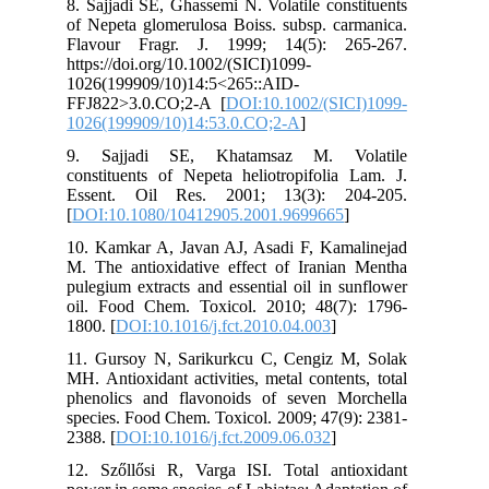
8. Sajjadi SE, Ghassemi N. Volatile constituents
of Nepeta glomerulosa Boiss. subsp. carmanica.
Flavour Fragr. J. 1999; 14(5): 265-267.
https://doi.org/10.1002/(SICI)1099-
1026(199909/10)14:5<265::AID-
FFJ822>3.0.CO;2-A [
DOI:10.1002/(SICI)1099-
1026(199909/10)14:53.0.CO;2-A
]
9. Sajjadi SE, Khatamsaz M. Volatile
constituents of Nepeta heliotropifolia Lam. J.
Essent. Oil Res. 2001; 13(3): 204-205.
[
DOI:10.1080/10412905.2001.9699665
]
10. Kamkar A, Javan AJ, Asadi F, Kamalinejad
M. The antioxidative effect of Iranian Mentha
pulegium extracts and essential oil in sunflower
oil. Food Chem. Toxicol. 2010; 48(7): 1796-
1800. [
DOI:10.1016/j.fct.2010.04.003
]
11. Gursoy N, Sarikurkcu C, Cengiz M, Solak
MH. Antioxidant activities, metal contents, total
phenolics and flavonoids of seven Morchella
species. Food Chem. Toxicol. 2009; 47(9): 2381-
2388. [
DOI:10.1016/j.fct.2009.06.032
]
12. Szőllősi R, Varga ISI. Total antioxidant