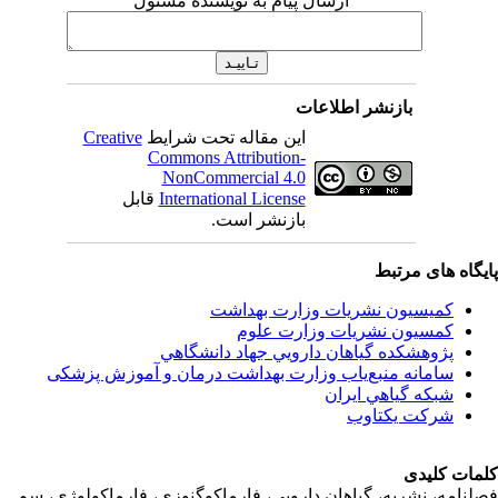
ارسال پیام به نویسنده مسئول
بازنشر اطلاعات
Creative
این مقاله تحت شرایط
Commons Attribution-
NonCommercial 4.0
قابل
International License
بازنشر است.
اه های مرتبط
کمیسیون نشریات وزارت بهداشت
کمسیون نشریات وزارت علوم
پژوهشكده گياهان دارويي جهاد دانشگاهي
سامانه منبع‌ياب وزارت بهداشت درمان و آموزش پزشکی
شبكه گياهي ايران
شرکت یکتاوب
ت کلیدی
امه، نشریه، گیاهان دارویی، فارماکوگنوزی، فارماکولوژی، سم