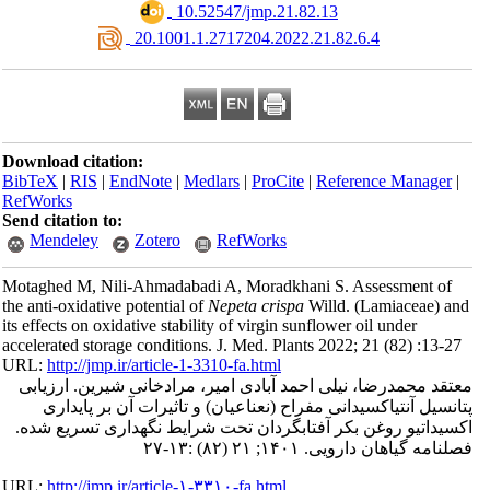
‎ 10.52547/jmp.21.82.13
‎ 20.1001.1.2717204.2022.21.82.6.4
Download citation:
BibTeX
|
RIS
|
EndNote
|
Medlars
|
ProCite
|
Reference Manager
|
RefWorks
Send citation to:
Mendeley
Zotero
RefWorks
Motaghed M, Nili-Ahmadabadi A, Moradkhani S. Assessment of
the anti-oxidative potential of
Nepeta crispa
Willd. (Lamiaceae) an
its effects on oxidative stability of virgin sunflower oil under
accelerated storage conditions. J. Med. Plants 2022; 21 (82) :13-27
URL:
http://jmp.ir/article-1-3310-fa.html
تقد محمدرضا، نیلی احمد آبادی امیر، مرادخانی شیرین. ارزیابی
پتانسیل آنتی‎اکسیدانی مفراح (نعناعیان) و تاثیرات آن بر پایداری
اکسیداتیو روغن بکر آفتابگردان تحت شرایط نگه‎داری تسریع شده.
نامه گياهان دارویی. ۱۴۰۱; ۲۱ (۸۲) :۱۳-۲۷
URL:
http://jmp.ir/article-۱-۳۳۱۰-fa.html