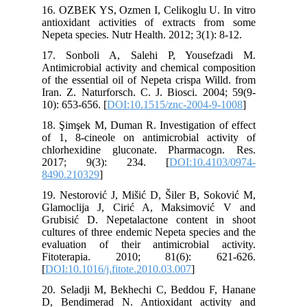
16. OZBEK YS, Ozmen I, Celikoglu U. In vitro
antioxidant activities of extracts from some
Nepeta species. Nutr Health. 2012; 3(1): 8-12.
17. Sonboli A, Salehi P, Yousefzadi M.
Antimicrobial activity and chemical composition
of the essential oil of Nepeta crispa Willd. from
Iran. Z. Naturforsch. C. J. Biosci. 2004; 59(9-
10): 653-656. [
DOI:10.1515/znc-2004-9-1008
]
18. Şimşek M, Duman R. Investigation of effect
of 1, 8-cineole on antimicrobial activity of
chlorhexidine gluconate. Pharmacogn. Res.
2017; 9(3): 234. [
DOI:10.4103/0974-
8490.210329
]
19. Nestorović J, Mišić D, Šiler B, Soković M,
Glamoclija J, Cirić A, Maksimović V and
Grubisić D. Nepetalactone content in shoot
cultures of three endemic Nepeta species and the
evaluation of their antimicrobial activity.
Fitoterapia. 2010; 81(6): 621-626.
[
DOI:10.1016/j.fitote.2010.03.007
]
20. Seladji M, Bekhechi C, Beddou F, Hanane
D, Bendimerad N. Antioxidant activity and