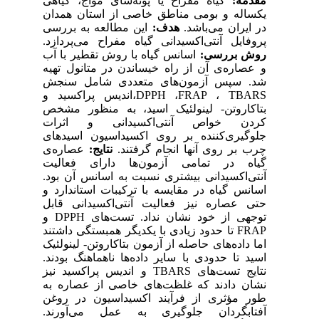
مقدمه:
گیاه مفراح یا پونه‌سای مواج، گیاهی
یکساله و بومی مناطق خاصی از استان همدان
در ایران می‌باشد.
هدف:
این مطالعه به بررسی
پروفایل آنتی‌اکسیدانی گیاه مفراح می‌پردازد.
روش بررسی:
اسانس گیاه با روش تقطیر با آب
و عصاره‌ی آن از راه خیساندن در متانول تهیه
شد. سپس آزمون‌های متعددی شامل سنجش
DPPH ،FRAP ، TBARS،اندیس پراکسید و
بتاکاروتن- لینولئیک اسید، به منظور مشخص
کردن خواص آنتی‌اکسیدانی و اثرات
جلوگیری‌کننده بر روی اکسیداسیون اسیدهای
چرب بر روی آنها انجام گرفتند.
نتایج:
عصاره‌ی
گیاه در تمامی آزمون‌ها دارای فعالیت
آنتی‌اکسیدانی بیشتری نسبت به اسانس آن بود.
اسانس گیاه در مقایسه با ترکیبات استاندارد و
حتی عصاره نیز فعالیت آنتی‌اکسیدانی قابل
توجهی از خود نشان نداد. تست‌های DPPH و
FRAP تا حدود زیادی با یکدیگر همبستگی داشتند
اما داده‌های حاصله از آزمون بتاکاروتن- لینولئیک
اسید تا حدودی با سایر داده‌ها ناهماهنگ بودند.
نتایج تست‌های TBARS و اندیس پراکسید نیز
نشان دادند که غلظت‌های خاصی از عصاره به
طور مؤثری از فرآیند اکسیداسیون در روغن
آفتابگردان جلوگیری به عمل می‌آورند.