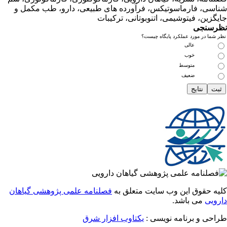
ی، فارماسوتیکس، فرآورده های طبیعی، دارو، طب مکمل و
زین، فیتوشیمی، اتنوبوتانی، ترکیبات
سنجی
ما در مورد عملکرد پایگاه چیست؟
عالی
خوب
متوسط
ضعیف
 حقوق این وب سایت متعلق به
فصلنامه علمی پژوهشی گیاهان
یی
می باشد.
احی و برنامه نویسی
یکتاوب افزار شرق