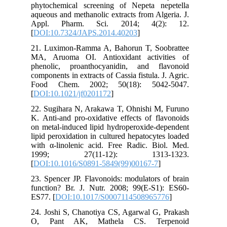
phytochemical screening of Nepeta nepetella
aqueous and methanolic extracts from Algeria. J.
Appl. Pharm. Sci. 2014; 4(2): 12.
[
DOI:10.7324/JAPS.2014.40203
]
21. Luximon-Ramma A, Bahorun T, Soobrattee
MA, Aruoma OI. Antioxidant activities of
phenolic, proanthocyanidin, and flavonoid
components in extracts of Cassia fistula. J. Agric.
Food Chem. 2002; 50(18): 5042-5047.
[
DOI:10.1021/jf0201172
]
22. Sugihara N, Arakawa T, Ohnishi M, Furuno
K. Anti-and pro-oxidative effects of flavonoids
on metal-induced lipid hydroperoxide-dependent
lipid peroxidation in cultured hepatocytes loaded
with α-linolenic acid. Free Radic. Biol. Med.
1999; 27(11-12): 1313-1323.
[
DOI:10.1016/S0891-5849(99)00167-7
]
23. Spencer JP. Flavonoids: modulators of brain
function? Br. J. Nutr. 2008; 99(E-S1): ES60-
ES77. [
DOI:10.1017/S0007114508965776
]
24. Joshi S, Chanotiya CS, Agarwal G, Prakash
O, Pant AK, Mathela CS. Terpenoid