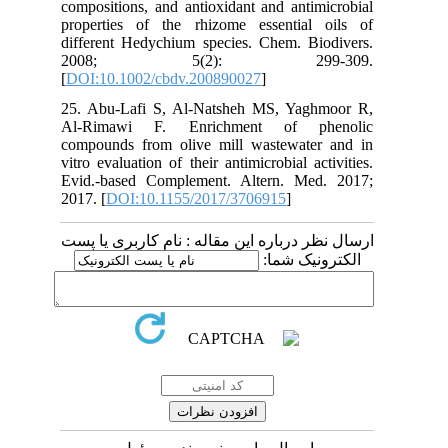
compositions, and antioxidant and antimicrobial
properties of the rhizome essential oils of
different Hedychium species. Chem. Biodivers.
2008; 5(2): 299-309.
[
DOI:10.1002/cbdv.200890027
]
25. Abu-Lafi S, Al-Natsheh MS, Yaghmoor R,
Al-Rimawi F. Enrichment of phenolic
compounds from olive mill wastewater and in
vitro evaluation of their antimicrobial activities.
Evid.-based Complement. Altern. Med. 2017;
2017. [
DOI:10.1155/2017/3706915
]
ارسال نظر درباره این مقاله : نام کاربری یا پست
الکترونیک شما: