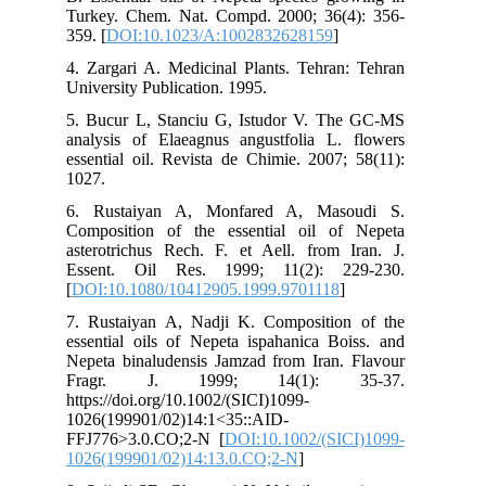
Turkey. Chem. Nat. Compd. 2000; 36(4): 356-
359. [
DOI:10.1023/A:1002832628159
]
4. Zargari A. Medicinal Plants. Tehran: Tehran
University Publication. 1995.
5. Bucur L, Stanciu G, Istudor V. The GC-MS
analysis of Elaeagnus angustfolia L. flowers
essential oil. Revista de Chimie. 2007; 58(11):
1027.
6. Rustaiyan A, Monfared A, Masoudi S.
Composition of the essential oil of Nepeta
asterotrichus Rech. F. et Aell. from Iran. J.
Essent. Oil Res. 1999; 11(2): 229-230.
[
DOI:10.1080/10412905.1999.9701118
]
7. Rustaiyan A, Nadji K. Composition of the
essential oils of Nepeta ispahanica Boiss. and
Nepeta binaludensis Jamzad from Iran. Flavour
Fragr. J. 1999; 14(1): 35-37.
https://doi.org/10.1002/(SICI)1099-
1026(199901/02)14:1<35::AID-
FFJ776>3.0.CO;2-N [
DOI:10.1002/(SICI)1099-
1026(199901/02)14:13.0.CO;2-N
]