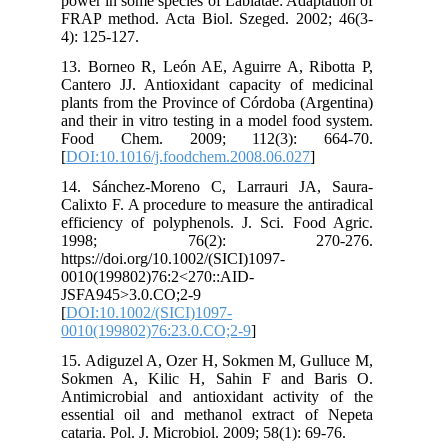
power in some species of Labiatae: Adaptation of
FRAP method. Acta Biol. Szeged. 2002; 46(3-
4): 125-127.
13. Borneo R, León AE, Aguirre A, Ribotta P,
Cantero JJ. Antioxidant capacity of medicinal
plants from the Province of Córdoba (Argentina)
and their in vitro testing in a model food system.
Food Chem. 2009; 112(3): 664-70.
[
DOI:10.1016/j.foodchem.2008.06.027
]
14. Sánchez‐Moreno C, Larrauri JA, Saura‐
Calixto F. A procedure to measure the antiradical
efficiency of polyphenols. J. Sci. Food Agric.
1998; 76(2): 270-276.
https://doi.org/10.1002/(SICI)1097-
0010(199802)76:2<270::AID-
JSFA945>3.0.CO;2-9
[
DOI:10.1002/(SICI)1097-
0010(199802)76:23.0.CO;2-9
]
15. Adiguzel A, Ozer H, Sokmen M, Gulluce M,
Sokmen A, Kilic H, Sahin F and Baris O.
Antimicrobial and antioxidant activity of the
essential oil and methanol extract of Nepeta
cataria. Pol. J. Microbiol. 2009; 58(1): 69-76.