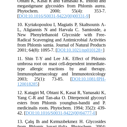
Ohtani K, Kasai R and Yamasaki K. Iridoid and
megastigmane glycosides from Phlomis aurea.
Phytochem. 2000; 55(4): 353-7.
[
DOI:10.1016/S0031-9422(00)00331-9
]
10. Kyriakopoulou I, Magiatis P, Skaltsounis A-
L, Aligiannis N and Harvala C. Samioside, a
New Phenylethanoid Glycoside with Free-
Radical Scavenging and Antimicrobial Activities
from Phlomis samia. Journal of Natural Products
2001; 64(8): 1095-7. [
DOI:10.1021/np010128+
]
11. Shin T-Y and Lee J-K. Effect of Phlomis
umbrosa root on mast cell-dependent immediate-
type allergic reactions by anal therapy.
Immunopharmacology and Immunotoxicology
2003; 25(1): 73-85. [
DOI:10.1081/IPH-
120018285
]
12. Katagiri M, Ohtani K, Kasai R, Yamasaki K,
Yang C-R and Tan-aka O. Diterpenoid glycosyl
esters from Phlomis younghus-bandii and P.
medicinalis roots. Phytochem. 1994; 35(2): 439-
42. [
DOI:10.1016/S0031-9422(00)94777-0
]
13. Çalış Ih and Kırmızıbekmez H. Glycosides
from Phlomis lunari-ifolia. Phytochem. 2004;