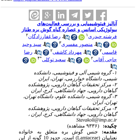
آنالیز فیتوشیمیایی و بررسی فعالیت‌های
بیولوژیکی اسانس و عصاره گیاه گوش‌ بره ‌طناز
۲
۱
رضا غفارزادگان
،
فرشته حیدری
۳
سید وحید
،
منصور مفسری
،
۲
۲
رضا
،
مهرداد کاشفی
،
قاسمی
۴
*
۲
سعید توکلی
،
حاجی آقایی
۱- گروه شیمی آلی و فیتوشیمی، دانشکده
شیمی، دانشگاه خوارزمی، تهران، ایران
۲- مرکز تحقیقات گیاهان دارویی، پژوهشکده
گیاهان دارویی، جهاد دانشگاهی، کرج، ایران
۳- گروه شیمی، دانشکده علوم، دانشگاه تهران،
تهران، ایران
۴- مرکز تحقیقات گیاهان دارویی، پژوهشکده
گیاهان دارویی، جهاد دانشگاهی، کرج، ایران ،
Stavakoli@imp.ac.ir
چکیده:
(۹۳۳۶ مشاهده)
مقدمه:
جنس گوش بره متعلق به خانواده
نعناییان (Lamiaceae) است. حدود 10 گونه از این