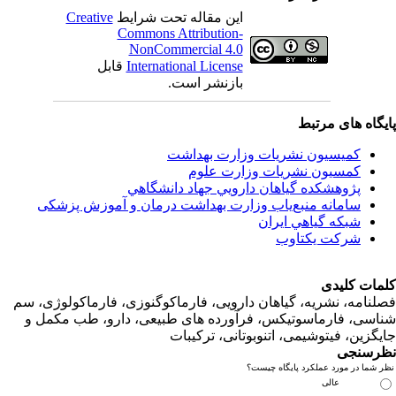
Creative
این مقاله تحت شرایط
Commons Attribution-
NonCommercial 4.0
قابل
International License
بازنشر است.
اه های مرتبط
کمیسیون نشریات وزارت بهداشت
کمسیون نشریات وزارت علوم
پژوهشكده گياهان دارويي جهاد دانشگاهي
سامانه منبع‌ياب وزارت بهداشت درمان و آموزش پزشکی
شبكه گياهي ايران
شرکت یکتاوب
ت کلیدی
امه، نشریه، گیاهان دارویی، فارماکوگنوزی، فارماکولوژی، سم
ی، فارماسوتیکس، فرآورده های طبیعی، دارو، طب مکمل و
زین، فیتوشیمی، اتنوبوتانی، ترکیبات
سنجی
ما در مورد عملکرد پایگاه چیست؟
عالی