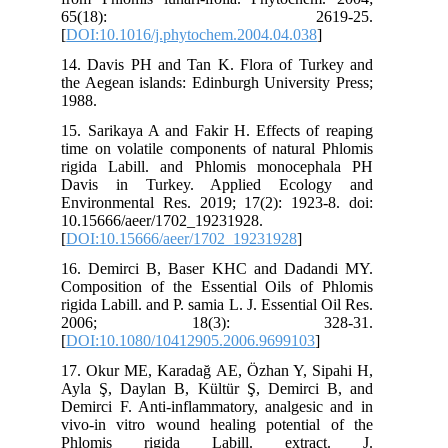
65(18): 2619-25.
[
DOI:10.1016/j.phytochem.2004.04.038
]
14. Davis PH and Tan K. Flora of Turkey and
the Aegean islands: Edinburgh University Press;
1988.
15. Sarikaya A and Fakir H. Effects of reaping
time on volatile components of natural Phlomis
rigida Labill. and Phlomis monocephala PH
Davis in Turkey. Applied Ecology and
Environmental Res. 2019; 17(2): 1923-8. doi:
10.15666/aeer/1702_19231928.
[
DOI:10.15666/aeer/1702_19231928
]
16. Demirci B, Baser KHC and Dadandi MY.
Composition of the Essential Oils of Phlomis
rigida Labill. and P. samia L. J. Essential Oil Res.
2006; 18(3): 328-31.
[
DOI:10.1080/10412905.2006.9699103
]
17. Okur ME, Karadağ AE, Özhan Y, Sipahi H,
Ayla Ş, Daylan B, Kültür Ş, Demirci B, and
Demirci F. Anti-inflammatory, analgesic and in
vivo-in vitro wound healing potential of the
Phlomis rigida Labill. extract. J.