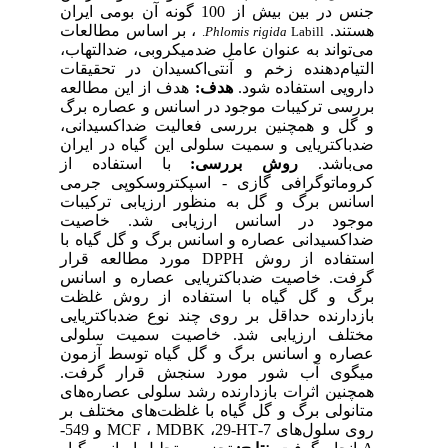
جنس در بین بیش از 100 گونه آن بومی ایران
هستند.
، بر اساس مطالعات
Phlomis rigida
Labill.
می‌تواند به عنوان عامل ضدمیکروبی، ضدالتهاب،
التیام‌دهنده زخم و آنتی‌اکسیدان در تحقیقات
دارویی استفاده شود.
هدف:
هدف از این مطالعه
بررسی ترکیبات موجود در اسانس و عصاره برگ
و گل و همچنین بررسی فعالیت ضداکسیدانی،
ضدباکتریایی و سمیت سلولی این گیاه در ایران
می‌باشد.
روش بررسی:
با استفاده از
کروماتوگرافی گازی - اسپکتروسکوپی جرمی
اسانس برگ و گل به منظور ارزیابی ترکیبات
موجود در اسانس ارزیابی شد. خاصیت
ضداکسیدانی عصاره و اسانس برگ و گل گیاه با
استفاده از روش DPPH مورد مطالعه قرار
گرفت. خاصیت ضدباکتریایی عصاره و اسانس
برگ و گل گیاه با استفاده از روش غلظت
بازدارنده حداقل بر روی چند نوع ضدباکتریایی
مختلف ارزیابی شد. خاصیت سمیت سلولی
عصاره و اسانس برگ و گل گیاه توسط آزمون
میگوی آب شور مورد سنجش قرار گرفت.
همچنین اثرات بازدارنده رشد سلولی عصاره‌های
متانولی برگ و گل گیاه با غلظت‌های مختلف بر
روی سلول‌های 7-MCF ، MDBK ،29-HT و 549-