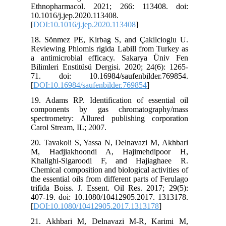
Ethnopharmacol. 2021; 266: 113408. doi:
10.1016/j.jep.2020.113408.
[
DOI:10.1016/j.jep.2020.113408
]
18. Sönmez PE, Kirbag S, and Çakilcioglu U.
Reviewing Phlomis rigida Labill from Turkey as
a antimicrobial efficacy. Sakarya Üniv Fen
Bilimleri Enstitüsü Dergisi. 2020; 24(6): 1265-
71. doi: 10.16984/saufenbilder.769854.
[
DOI:10.16984/saufenbilder.769854
]
19. Adams RP. Identification of essential oil
components by gas chromatography/mass
spectrometry: Allured publishing corporation
Carol Stream, IL; 2007.
20. Tavakoli S, Yassa N, Delnavazi M, Akhbari
M, Hadjiakhoondi A, Hajimehdipoor H,
Khalighi-Sigaroodi F, and Hajiaghaee R.
Chemical composition and biological activities of
the essential oils from different parts of Ferulago
trifida Boiss. J. Essent. Oil Res. 2017; 29(5):
407-19. doi: 10.1080/10412905.2017. 1313178.
[
DOI:10.1080/10412905.2017.1313178
]
21. Akhbari M, Delnavazi M-R, Karimi M,