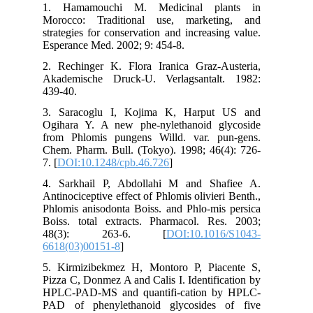
1. Hamamouchi M. Medicinal plants in
Morocco: Traditional use, marketing, and
strategies for conservation and increasing value.
Esperance Med. 2002; 9: 454-8.
2. Rechinger K. Flora Iranica Graz-Austeria,
Akademische Druck-U. Verlagsantalt. 1982:
439-40.
3. Saracoglu I, Kojima K, Harput US and
Ogihara Y. A new phe-nylethanoid glycoside
from Phlomis pungens Willd. var. pun-gens.
Chem. Pharm. Bull. (Tokyo). 1998; 46(4): 726-
7. [
DOI:10.1248/cpb.46.726
]
4. Sarkhail P, Abdollahi M and Shafiee A.
Antinociceptive effect of Phlomis olivieri Benth.,
Phlomis anisodonta Boiss. and Phlo-mis persica
Boiss. total extracts. Pharmacol. Res. 2003;
48(3): 263-6. [
DOI:10.1016/S1043-
6618(03)00151-8
]
5. Kirmizibekmez H, Montoro P, Piacente S,
Pizza C, Donmez A and Calis I. Identification by
HPLC-PAD-MS and quantifi-cation by HPLC-
PAD of phenylethanoid glycosides of five