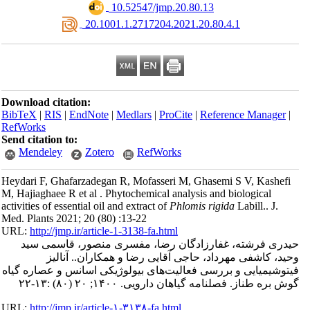
‎ 10.52547/jmp.20.80.13
‎ 20.1001.1.2717204.2021.20.80.4.1
Download citation:
BibTeX
|
RIS
|
EndNote
|
Medlars
|
ProCite
|
Reference Manager
|
RefWorks
Send citation to:
Mendeley
Zotero
RefWorks
Heydari F, Ghafarzadegan R, Mofasseri M, Ghasemi S V, Kashefi
M, Hajiaghaee R et al . Phytochemical analysis and biological
activities of essential oil and extract of
Phlomis rigida
Labill.. J.
Med. Plants 2021; 20 (80) :13-22
URL:
http://jmp.ir/article-1-3138-fa.html
دری فرشته، غفارزادگان رضا، مفسری منصور، قاسمی سید
ید، کاشفی مهرداد، حاجی آقایی رضا و همکاران.. آنالیز
توشیمیایی و بررسی فعالیت‌های بیولوژیکی اسانس و عصاره گیاه
ش‌ بره ‌طناز. فصلنامه گياهان دارویی. ۱۴۰۰; ۲۰ (۸۰) :۱۳-۲۲
URL:
http://jmp.ir/article-۱-۳۱۳۸-fa.html