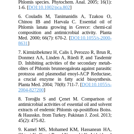
Phlomis species. Phytochem. Anal. 2005; 16(1):
1-6. [
DOI:10.1002/pca.802
]
6. Couladis M, Tanimanidis A, Tzakou O,
Chinou IB and Harvala C. Essential oil of
Phlomis lanata growing in Greece: chemi-cal
composition and antimicrobial activity. Planta
Med. 2000; 66(7): 670-2. [
DOI:10.1055/s-2000-
8631
]
7. Kirmizibekmez H, Calis I, Perozzo R, Brun R,
Donmez AA, Linden A, Rüedi P, and Tasdemir
D. Inhibiting activities of the secondary metab-
olites of Phlomis brunneogaleata against parasitic
protozoa and plasmodial enoyl-ACP Reductase,
a crucial enzyme in fatty acid biosynthesis.
Planta Med. 2004; 70(8): 711-7. [
DOI:10.1055/s-
2004-827200
]
8. Toroğlu S and Çenet M. Comparison of
antimicrobial activities of essential oil and solvent
extracts of endemic Phlomis op-positiflora Boiss.
& Hausskn. from Turkey. Pakistan J. Zool. 2013;
45(2): 475-82.
9. Kamel MS, Mohamed KM, Hassanean HA,