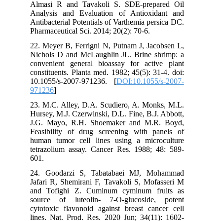
Almasi R and Tavakoli S. SDE-prepared Oil
Analysis and Evaluation of Antioxidant and
Antibacterial Potentials of Varthemia persica DC.
Pharmaceutical Sci. 2014; 20(2): 70-6.
22. Meyer B, Ferrigni N, Putnam J, Jacobsen L,
Nichols D and McLaughlin JL. Brine shrimp: a
convenient general bioassay for active plant
constituents. Planta med. 1982; 45(5): 31-4. doi:
10.1055/s-2007-971236. [
DOI:10.1055/s-2007-
971236
]
23. M.C. Alley, D.A. Scudiero, A. Monks, M.L.
Hursey, M.J. Czerwinski, D.L. Fine, B.J. Abbott,
J.G. Mayo, R.H. Shoemaker and M.R. Boyd,
Feasibility of drug screening with panels of
human tumor cell lines using a microculture
tetrazolium assay. Cancer Res. 1988; 48: 589-
601.
24. Goodarzi S, Tabatabaei MJ, Mohammad
Jafari R, Shemirani F, Tavakoli S, Mofasseri M
and Tofighi Z. Cuminum cyminum fruits as
source of luteolin- 7-O-glucoside, potent
cytotoxic flavonoid against breast cancer cell
lines. Nat. Prod. Res. 2020 Jun; 34(11): 1602-