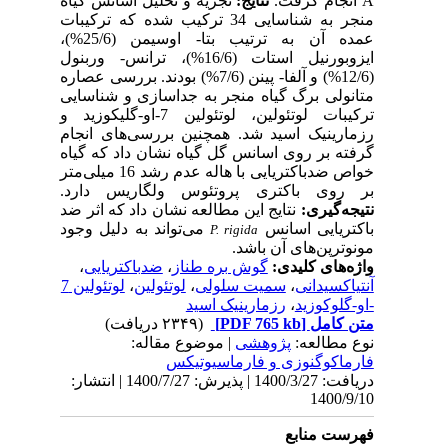
A انجام گرفت.
نتایج:
تجزیه و تحلیل اسانس گیاه
منجر به شناسایی 34 ترکیب شده که ترکیبات
عمده آن به ترتیب بتا- اوسیمن (25/6%)،
ایزوبورنیل استات (16/6%)، ترانس- وربنول
(12/6%) و آلفا- پینن (7/6%) بودند. بررسی عصاره
متانولی برگ گیاه منجر به جداسازی و شناسایی
ترکیبات لوتئولین، لوتئولین 7-او-گلیکوزید و
رزمارینیک اسید شد. همچنین بررسی‌های انجام
گرفته بر روی اسانس گل گیاه نشان داد که گیاه
خواص ضدباکتریایی با هاله عدم رشد 16 میلی‌متر
بر روی باکتری پروتئوس ولگاریس دارد.
نتیجه‌گیری:
نتایج این مطالعه نشان داد که اثر ضد
باکتریایی اسانس
می‌تواند به دلیل وجود
P. rigida
مونوترپن‌های آن باشد.
،
ضدباکتریایی
،
گوش بره طناز
واژه‌های کلیدی:
لوتئولین 7
،
لوتئولین
،
سمیت سلولی
،
آنتیاکسیدانی
رزمارینیک اسید
،
-او-گلوکوزید
(۲۳۴۹ دریافت)
[PDF 765 kb]
متن کامل
نوع مطالعه:
پژوهشی
| موضوع مقاله:
فارماكوگنوزی و فارماسيوتيكس
دریافت: 1400/3/27 | پذیرش: 1400/7/27 | انتشار:
1400/9/10
فهرست منابع