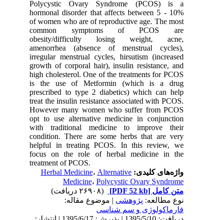
Polycystic Ovary Syndrome (PCOS) is a
hormonal disorder that affects between 5 - 10%
of women who are of reproductive age. The most
common symptoms of PCOS are
obesity/difficulty losing weight, acne,
amenorrhea (absence of menstrual cycles),
irregular menstrual cycles, hirsutism (increased
growth of corporal hair), insulin resistance, and
high cholesterol. One of the treatments for PCOS
is the use of Metformin (which is a drug
prescribed to type 2 diabetics) which can help
treat the insulin resistance associated with PCOS.
However many women who suffer from PCOS
opt to use alternative medicine in conjunction
with traditional medicine to improve their
condition. There are some herbs that are very
helpful in treating PCOS. In this review, we
focus on the role of herbal medicine in the
treatment of PCOS.
Herbal Medicine
،
Alternative
واژه‌های کلیدی:
Medicine
،
Polycystic Ovary Syndrome
(۲۶۹۰۸ دریافت)
[PDF 52 kb]
متن کامل
نوع مطالعه:
پژوهشی
| موضوع مقاله:
فارماكولوژی و سم شناسی
دریافت: 1395/5/10 | پذیرش: 1395/6/17 | انتشار: