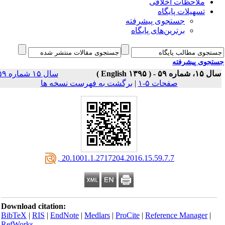
ملاحظات اخلاقی
تسهیلات پایگاه
جستجوی پیشرفته
برترین‌های پایگاه
جوی پیشرفته
سال ۱۵، شماره ۵۹ - 
سال ۱۵ شماره ۵۹
برگشت به فهرست نسخه ها
|
صفحات ۵-۱
‎ 20.1001.1.2717204.2016.15.59.7.7
Download citation:
BibTeX
|
RIS
|
EndNote
|
Medlars
|
ProCite
|
Reference Manager
|
RefWorks