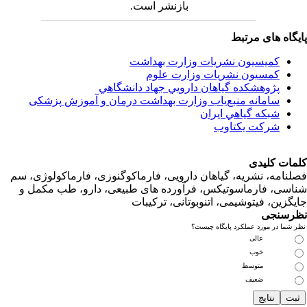
بازنشر است.
اه های مرتبط
کمیسیون نشریات وزارت بهداشت
کمسیون نشریات وزارت علوم
پژوهشكده گياهان دارويي جهاد دانشگاهي
سامانه منبع‌ياب وزارت بهداشت درمان و آموزش پزشکی
شبكه گياهي ايران
شرکت یکتاوب
ت کلیدی
امه، نشریه، گیاهان دارویی، فارماکوگنوزی، فارماکولوژی، سم
ی، فارماسوتیکس، فرآورده های طبیعی، دارو، طب مکمل و
زین، فیتوشیمی، اتنوبوتانی، ترکیبات
سنجی
ما در مورد عملکرد پایگاه چیست؟
عالی
خوب
متوسط
ضعیف