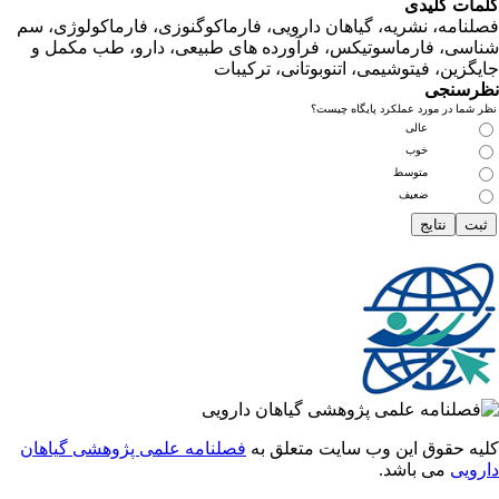
ت کلیدی
امه، نشریه، گیاهان دارویی، فارماکوگنوزی، فارماکولوژی، سم
ی، فارماسوتیکس، فرآورده های طبیعی، دارو، طب مکمل و
زین، فیتوشیمی، اتنوبوتانی، ترکیبات
سنجی
ما در مورد عملکرد پایگاه چیست؟
عالی
خوب
متوسط
ضعیف
 حقوق این وب سایت متعلق به
فصلنامه علمی پژوهشی گیاهان
یی
می باشد.