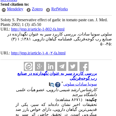
Send citation to:
Mendeley
Zotero
RefWorks
Soloty S. Preservative effect of garlic in tomato paste can. J. Med.
Plants 2002; 1 (3) :45-50
URL:
http://jmp.ir/article-1-802-fa.html
وتی سونیا سادات. بررسی کاربرد سیر به عنوان نگهدارنده در
صنایع رب گوجه‌فرنگی. فصلنامه گياهان دارویی. ۱۳۸۱; ۱ (۳)
URL:
http://jmp.ir/article-۱-۸۰۲-fa.html
بررسی کاربرد سیر به عنوان نگهدارنده در صنایع
رب گوجه‌فرنگی
*
سونیا سادات سلوتی
کارشناس ارشد شیمی دارویی، عضو هیأت علمی
دانشگاه بیرجند
چکیده:
(۸۶۷۱ مشاهده)
تحقیقات اخیر نشان داده‌اند که سیر، یکی از
قدیمی‌ترین گیاهان دارویی، دارای خواص بارز ضد
میکروبی است. در تحقیق حاضر، اثر سیر به