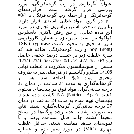
عنوان نگهدارنده در رب گوجه‌فرنگی، مورد
بررسی قرار گرفته است. فرآورده‌های
گوجه‌فرنگی و از جمله رب گوجه‌فرنگی با 3/4=
pH در گروه مواد غذایی اسیدی قرار دارند.
بنابراین شاخص استریلیزاسیون تجاری در مورد
این ماده غذایی، از بین رفتن باکتری باسیلوس
کواگولانس است. سیر تازه و عصاره کلروفرمی
سیر به نحوی به محیط کشت TSB (Trypticase
Soy Broth) و رب گوجه‌فرنگی اضافه شد که
سری غلظت زیر بر حسب درصد حجمی حاصل
شد:0/3، 5/2، 0/2، 5/1، 0/1، 75/0، 5/0، 25/0، 125/0.
سپس از سوسپانسیون میکروب با غلظت‌ نهایی
106×1 میکروارگانیسم در هر میلی‌لیتر به ظروف
محتوی مواد فوق اضافه شد. پس از
گرمخانه‌گذاری به مدت 24 ساعت در دمای 37
درجه سانتی‌گراد، مواد فوق در پلیت‌های محتوی
کشت NA (Nutrient Agar) کشت داده شدند.
پلیت‌های تهیه شده به مدت 24 ساعت در دمای
37 درجه سانتی‌گراد گرمخانه‌گذاری شدند. نتایج
به صورت رشد یا عدم رشد پرگنه‌ها در سطح
محیط کشت جامد قابل مشاهده بودند و با
نمونه‌های شاهد مقایسه شدند. حداقل غلظت
مهاری (MIC) در مورد سیر تازه و عصاره