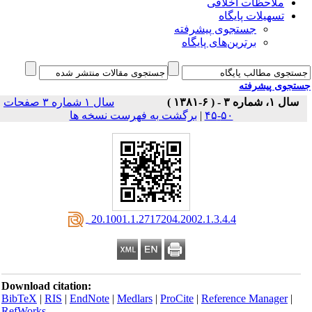
ملاحظات اخلاقی
تسهیلات پایگاه
جستجوی پیشرفته
برترین‌های پایگاه
جوی پیشرفته
۱، شماره ۳ - ( ۶-۱۳۸۱ )
سال ۱ شماره ۳ صفحات
۵۰-۴۵
|
برگشت به فهرست نسخه ها
‎ 20.1001.1.2717204.2002.1.3.4.4
Download citation:
BibTeX
|
RIS
|
EndNote
|
Medlars
|
ProCite
|
Reference Manager
|
RefWorks