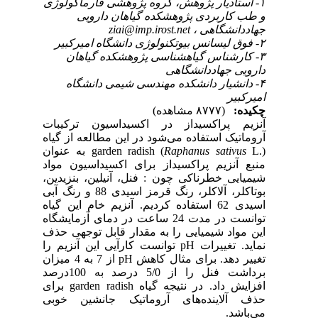
۱- استادیار پژوهش، گروه پژوهشی فارماکولوژی
و طب کاربردی پژوهشکده گیاهان دارویی
جهاددانشگاهی ،
ziai@imp.irost.net
۲- فوق لیسانس بیوتکنولوژی دانشگاه امیرکبیر
۳- کارشناس گیاهشناسی پژوهشکده گیاهان
دارویی جهاددانشگاهی
۴- دانشیار دانشکده مهندسی شیمی دانشگاه
امیرکبیر
چکیده:
(۸۷۷۷ مشاهده)
آنزیم پراکسیداز در اکسیداسیون ترکیبات
آروماتیک استفاده می‌شود در این مطالعه از گیاه
Raphanus sativus
garden radish (
L.) به عنوان
منبع آنزیم پراکسیداز برای اکسیداسیون مواد
شیمیایی خطرناکی چون : فنل، آنیلین، بنزیدین،
بوتاکلر، آلاکلر، رنگ قرمز اسیدی 88 و رنگ آبی
اسیدی 62 استفاده کردیم. آنزیم خام این گیاه
توانست در مدت 24 ساعت در دمای آزمایشگاه
این مواد شیمیایی را به مقدار قابل توجهی حذف
نماید. تغییرات pH توانست کارآیی این آنزیم را
تغییر دهد. برای مثال کاهش pH از 7 به 4 میزان
برداشت فنل را از 5/0 درصد به 100درصد
افزایش داد. در نتیجه گیاه garden radish برای
حذف آلاینده‌های آروماتیک جانشین خوبی
می‌باشد.