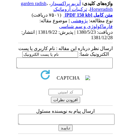
واژه‌های کلیدی:
آنزیم پراکسیداز
،
،
garden radish
Horseradish
،
ترکیبات آروماتیک
متن کامل
[PDF 150 kb]
(۷۵۰۱ دریافت)
نوع مطالعه:
پژوهشی
| موضوع مقاله:
فارماكولوژی و سم شناسی
دریافت: 1380/5/23 | پذیرش: 1381/9/22 | انتشار:
1381/12/28
ارسال نظر درباره این مقاله : نام کاربری یا پست
الکترونیک شما:
ارسال پیام به نویسنده مسئول