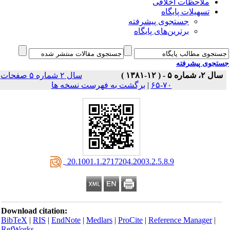
ملاحظات اخلاقی
تسهیلات پایگاه
جستجوی پیشرفته
برترین‌های پایگاه
جوی پیشرفته
ماره ۵ - ( ۱۲-۱۳۸۱ )
سال ۲ شماره ۵ صفحات
۷۰-۶۵
|
برگشت به فهرست نسخه ها
‎ 20.1001.1.2717204.2003.2.5.8.9
Download citation:
BibTeX
|
RIS
|
EndNote
|
Medlars
|
ProCite
|
Reference Manager
|
RefWorks