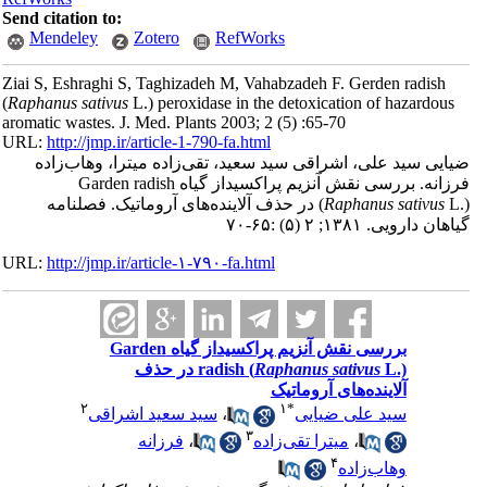
Send citation to:
Mendeley
Zotero
RefWorks
Ziai S, Eshraghi S, Taghizadeh M, Vahabzadeh F. Gerden radish
(
Raphanus sativus
L.) peroxidase in the detoxication of hazardous
aromatic wastes. J. Med. Plants 2003; 2 (5) :65-70
URL:
http://jmp.ir/article-1-790-fa.html
ایی سید علی، اشراقی سید سعید، تقی‌زاده میترا، وهاب‌زاده
فرزانه. بررسی نقش آنزیم پراکسیداز گیاه Garden radish
Raphanus sativus
(
L.) در حذف آلاینده‌های آروماتیک. فصلنامه
هان دارویی. ۱۳۸۱; ۲ (۵) :۶۵-۷۰
URL:
http://jmp.ir/article-۱-۷۹۰-fa.html
بررسی نقش آنزیم پراکسیداز گیاه Garden
Raphanus sativus
radish (
L.) در حذف
آلاینده‌های آروماتیک
۲
۱
*
سید علی ضیایی
،
سید سعید اشراقی
۳
،
میترا تقی‌زاده
،
فرزانه
۴
وهاب‌زاده